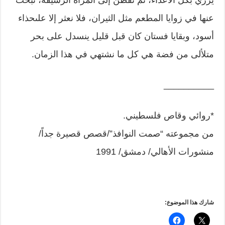
يُزري بكل الأعداء، ثم نفطن إلى المرأة الرشيقة، نبحث
عنها في زوايا المطعم مثل الثيران، فلا نعثر إلا علىحذاء
أسود، وبقايا فستان كان قبل قليل ينسدل على بحر
متلألى من فضة هي كل ما نشتهي في هذا الزمان.
__________
*روائي وقاص فلسطيني.
من مجموعته “صمت النوافذ”/قصص قصيرة جداً/
منشورات الأهالي/ دمشق/ 1991
شارك هذا الموضوع: