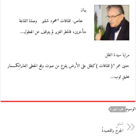
بيان
خاص- ثقافات *محمود شقير وصلنا القاعة
متأخرين، فالمطر الغزير لم يتوقف عن الهطول…
مرايا سيدة الظل
حنين عمر *( ثقافات )كظل على الأرض يفزع من صوت وقع الخطى العابراتِكمسمار
تعليقِ ثوب…
الوسوم
محمود شقير
السابق
الجرحُ والقصيدةُ