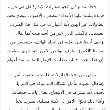
فجأة تندلع في الجو صفارات الإنذار! هل هي غزوة
جديدة يشنها علينا الأعداء؟ تنطفىء الأضواء، ننبطح تحت
الطاولات غير آبهين لأية اعتبارات في مثل هذا الظرف
العصيب، فالكلب الحي خير من أسد ميت كما يقال.
يزحف أحدنا على بطنه في اتجاه الهاتف، يستفسر من
صديقنا (الكبير) العارف ببواطن الأمور عما جرى، يطمئنه
بأن هذا مجرد اختبار لصفارات الإنذار الصامتة منذ أعوام.
ننهض من تحت الطاولات بقامات منتصبة، نأمر
بإشعال الضوء، نتأمل أشكالنا المدعوكة في المرايا،
نأسف لأننا تسرعنا في الانبطاح، نعدّل ياقات قمصاننا،
وأثناء ذلك نحوّل الأمر إلى نكتة مسلية، نشرب نخباً