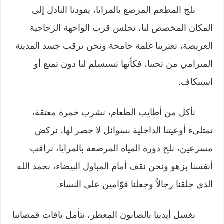
نلج المطعم المرصع بالمرايا، يقودنا النادل إلى
المكان المخصص لنا، نجلس قرب الواجهة الزجاجية
العريضة، تعترينا غلمة جامحة ونحن نرقب جسد المدينة
المترامي من تحتنا، فكأنها تستسلم لنا دون تمنع أو
استنكاف.
نأكل من أطايب الطعام، نشرب خمرة معتقة،
تمتلىء أوعيتنا الداخلية بسوائل لا حصر لها، نركض
مسرعين، نلج دورة المياه المرصعة بالمرايا، نراقب
أنفسنا بزهو ونحن نقف أمام المباول البيضاء، نحمد الله
الذي خلقنا رجالاً وجعلنا قوّامين على النساء.
نغسل أيدينا بالصابون المعطر، نتأمل ياقات قمصاننا