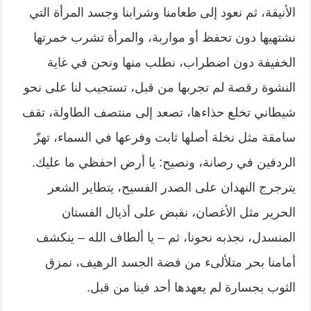
الأنيقة، ثم نعود إلى طعامنا وشرابنا وجسد المرأة التي
نشتهيها دون تحفظ أو مواربة، والمرأة تشرب خمرتها
الخفيفة دون اضطراب، نطلب منها ونحن في غاية
النشوة رقصة لم تجربها من قبل، تستجيب لنا على نحو
شيطاني تخلع حذاءها، تصعد إلى منتصف الطاولة، تقف
سامقة مثل نخلة أصلها ثابت وفرعها في السماء، تهزّ
الردفين في رصانة، ونصيح: يا أرض احفظي ما عليك.
يترجرج النهدان على الصدر الفسيح، يتطاير الشعر
الحرير مثل الأغصان، نقبض على أذيال الفستان
المنسدل، نجذبه نحونا، ثم – يا ألطاف الله – ينكشف
أمامنا بحر متلألىء من فضة الجسد الرهيف، نمزق
الثوب بجسارة لم يعهدها أحد فينا من قبل.