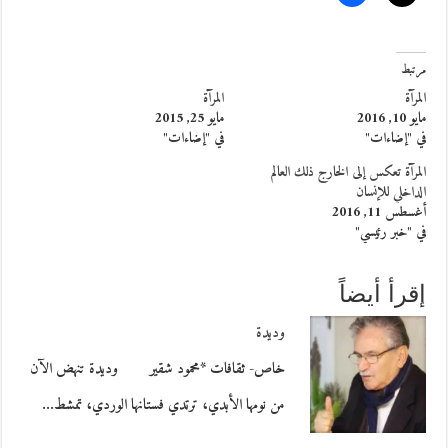
مرتبط
المرآة
المرآة
مايو 10, 2016
مايو 25, 2015
في "إضاءات"
في "إضاءات"
المرآة تعكس إلى الخارج ذلك العالم
الداخلي للإنسان
أغسطس 11, 2016
في "خبر رئيسي"
إقرأ أيضاً
وديدة
خاص- ثقافات *محمود شقير وديدة تنهض الآن
من نومها الأبدي، ترتدي فستانها الوردي، تمشط…