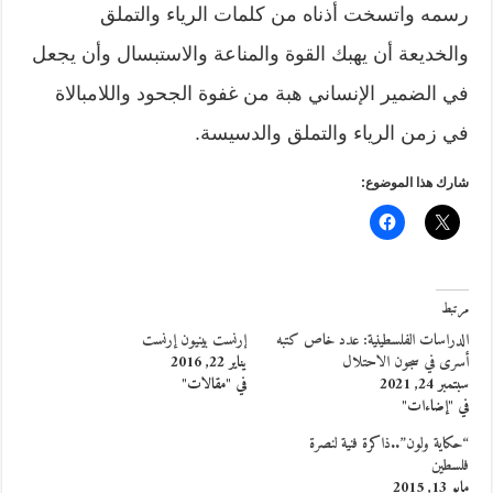
رسمه واتسخت أذناه من كلمات الرياء والتملق
والخديعة أن يهبك القوة والمناعة والاستبسال وأن يجعل
في الضمير الإنساني هبة من غفوة الجحود واللامبالاة
في زمن الرياء والتملق والدسيسة.
شارك هذا الموضوع:
مرتبط
الدراسات الفلسطينية: عدد خاص كتبه
إرنست بينيون إرنست
أسرى في سجون الاحتلال
يناير 22, 2016
سبتمبر 24, 2021
في "مقالات"
في "إضاءات"
“حكاية ولون”..ذاكرة فنية لنصرة
فلسطين
مايو 13, 2015