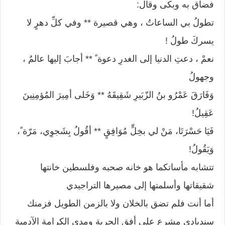
فضاق به وبكى وقال:
تطولُ بي الساعاتُ ، وهي قصيرة ** وفي كلِّ دهرٍ لا
يسركَ طولُ ‍!
نعمْ ، دعتِ الدنيا إلى الغدرِ دعوة ً ** أجابَ إليها عالمٌ ،
وجهولُ
وَفَارَقَ عَمْرُو بنُ الزّبَيرِ شَقِيقَهُ ** وَخَلى أمِيرَ المُؤمِنِينَ
عَقِيلُ!
فَيَا حَسْرَتَا، مَنْ لي بخِلٍّ مُوَافِقٍ ** أقُولُ بِشَجوِي، مَرّة ً،
وَيَقُولُ!
تتشابه مأساتكما هو خانه صحبه وفلسطين خانتها
شقيقاتها وأسلمتها إلى مصيرها التراجيدي
أما أنت فلم تضق بالخلان ولا بالزمن الطويل فزمنك
سندبادي مشرع على أفق الحرية ومدى الكرامة الآدمية