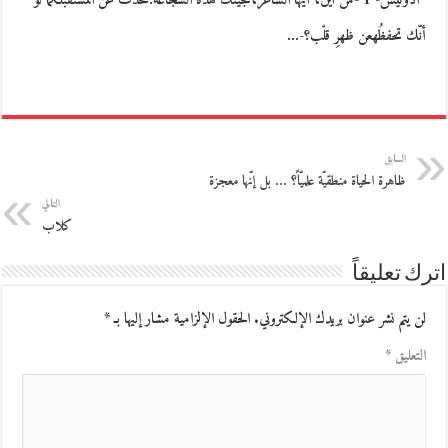
*أدونيس- 1 -من أين، أيها الشاعر،تجيئك هذه الشجاعة:تتحدّث عن المستقبلكما لو
أنّك تحفظُهعن ظهرِ قلْب؟-…
السابق
ظاهرة الحياة منطقيّة علميّاً؟ … بل إنّها معجزة
التالي
كلاب
اترك تعليقاً
لن يتم نشر عنوان بريدك الإلكتروني.
الحقول الإلزامية مشار إليها بـ
*
التعليق
*