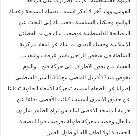
الربوة الفلسطينية،”عرب “إصرارك على الرباط
القومي،وولد آخر لا أذكر اسمه ، نفسك السمحة وعقلك
الواسع وحنكتك السياسية دفعت بك إلى البحث عن
المصالحة الفلسطينية فوضعت يدك في يد الفصائل
الإسلامية وحسك النقدي لم يثنك عن انتقاد مركزية
السلطة في شخص الراحل ياسر عرفات وانتقدت
الفساد من بعض الاطراف في حركة فتح ، واليوم
تخوض منذ17أفريل الماضي مع1500أسير فلسطيني
إضرابا عن الطعام أسميته “معركة الأمعاء الخاوية “دفاعا
عن حقوق الأسرى أسست كتائب الأقصى دفاعا عن
حرمة المسجد الأقصى لما داس ثراه الطاهر شارون
بالنعال وخضت معركة طويلة تعرضت فيها للتصفية
الجسدية لولا لطف الله أو طول العمر.