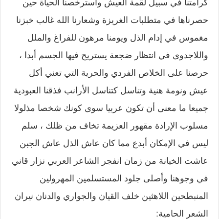
كرامتنا في سبيل لقمة العيش واسترخصنا الحياة حين
حصرناها في متطلبات الغريزة وشعارنا الله غالب خبزنا
مغموس في إدام الذل ويومنا مرهون للفراغ والملل
واللاجدوى في انتظار ضجعة يستريح فيها الجسم أبدا ،
حرصنا على الخلاص الفردي والحرية التي تعني أكل
عيش ونومة هنية وتناسل كتناسل الأرانب فذقنا العبودية
جميعا ما معنى أن تكون عربيا سوى كونك شخصا مذلولا
مسلوب الإرادة مقهور العزيمة تخاف من ظلك ، سلم
ليس في الإمكان أبدع مما كان عاش الذل عاش الجبن
عاشت الخيانة من زمان انفجر الشاعر العربي نزار قاني
في وجوهنا وأصلى جلود المستسلمين المهرولين
المنبطحين اللاهثين خلف القيان والجواري والدنان نيران
الشعر الحامية: