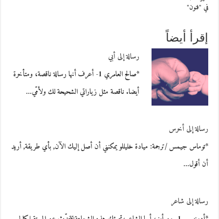
في "فنون"
إقرأ أيضاً
رسالة إلى أبي
*صالح العامري 1- أعرف أنها رسالة ناقصة، ومتأخرة
أيضا. ناقصة مثل زياراتي الشحيحة لك ولأمّي…
رسالة إلى أخرس
*توماس جيمس /ترجمة: ميادة خليللو يمكنني أن أصل إليك الآن, بأي طريقة, أريد
أن أقول…
رسالة إلى شاعر