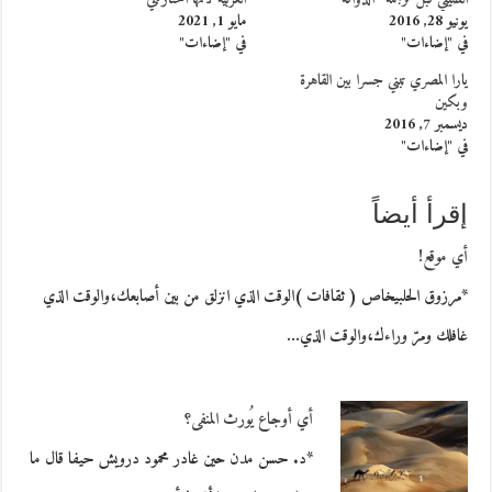
يونيو 28, 2016
مايو 1, 2021
في "إضاءات"
في "إضاءات"
يارا المصري تبني جسرا بين القاهرة
وبكين
ديسمبر 7, 2016
في "إضاءات"
إقرأ أيضاً
أي موقع!
*مرزوق الحلبيخاص ( ثقافات )الوقت الذي انزلق من بين أصابعك،والوقت الذي
غافلك ومرّ وراءك،والوقت الذي…
أي أوجاع يُورث المنفى؟
*د. حسن مدن حين غادر محمود درويش حيفا قال ما