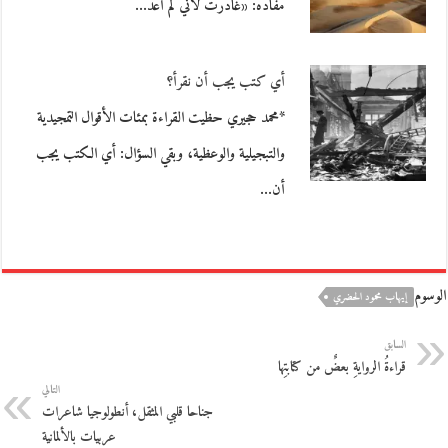
مفاده: «غادرت لأني لم أعد…
أي كتب يجب أن نقرأ؟
*محمد حجيري حظيت القراءة بمئات الأقوال التمجيدية
والتبجيلية والوعظية، وبقي السؤال: أي الكتب يجب
أن…
الوسوم
إيهاب محمود الحضري
السابق
قراءةُ الروايةِ بعضٌ من كتابتِها
التالي
جناحا قلبي المثقل، أنطولوجيا شاعرات
عربيات بالألمانية