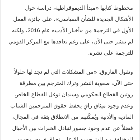
مخطوط كتابها «مبدأ الديموقراطية، دراسة حول
الأشكال الجديدة للشأن السياسي»، على جائزة العمل
الأول في الترجمة من «أخبار الأدب» عام 2016، ولكنه
لم ينشر حتى الآن، على رغم تعاقدها مع المركز القومي
للترجمة على نشره.
وتقول الفاروق: «من المشكلات التي لم نجد لها حلولاً
حتى الآن، صعوبة النشر وترك المترجم بين مطرقة
روتين القطاع الحكومي وسندان توغل القطاع الخاص
وعدم وجود ميثاق راقٍ يحفظ حقوق المترجمين الشباب
المادية والأدبية ويُمكّنهم من الانطلاق بثقة في المجال،
فضلاً عن عدم وجود جسور لتبادل الخبرات بين الأجيال
المختلفة من المترجمين إلا على نطاق فردي محدود،