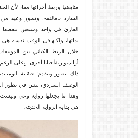
متابعتها وربط أجزائها معا، لأن ال
السارد «مالته»، وتطور وعيه من خل
القارئ في واحد وسبعين مقطعا يم
بذاتها، ولكنهافي الوقت نفسه هي م
خلال الربط الكنائي بين الموتيفات
أوالمتوازيةأحيانا أخرى. وعلى الرغم 
ذلك تتطور وتتقدم؛ فتقنية اليوميات
الوصف السردي، ليس في تطور البط
وهذا ما يجعلها رواية وعي وليست 
هي بداية الرواية الحديثة.