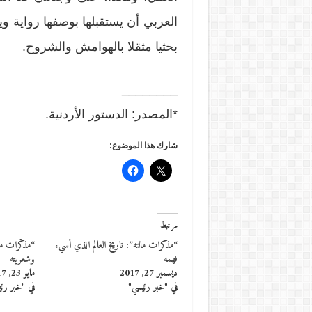
العربي أن يستقبلها بوصفها رواية ويس
بحثيا مثقلا بالهوامش والشروح.
________
*المصدر: الدستور الأردنية.
شارك هذا الموضوع:
مرتبط
“مذكرات مالته”: تاريخ العالم الذي أسيء
“مذكّرات ما
فهمه
وشعريته
ديسمبر 27, 2017
مايو 23, 2017
في "خبر رئيسي"
في "خبر رئ