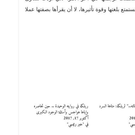
تمتع بلغتها وقوة تأثيرها، لا أن يقرأها بصفتها عملا
لته..” لريلكه: متاهة السرد
ريلكه في روايته الوحيدة .. حين تحاصره
وإياها هواجس وأسئلة الوجود الكبرى
أكتوبر 17, 2017
يسي"
في "خبر رئيسي"