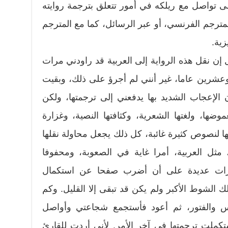
 على تواصل مع ريلكه في أمور تتعلق بترجمة روايته
المترجم الفرنسي، أو عبر الرسائل، كما مع المترجم
زية.
ل إن نقل هذه الرواية إلى العربية قد راودني مرات
وعشرين عاما، غير أنني لم أجرؤ على ذلك، وبقيت
 الإعجاب الشديد بها يدفعني إلى ترجمتها، ولكن
موضها، ولغتها الشعرية، وكثافتها النصية، وغزارة
طانها لنصوص كثيرة غائبة، كل ذلك يجعل محاولة نقلها
مثل العربية، أمرا غاية في الصعوبة، ومحفوفا
مرات عديدة على أن أضرب صفحا عن استكمال
الشوط الأكبر ولم يكن قد تبقى إلا القليل. وكم
يأس والفتور، ثم أعود فأستجمع شجاعتي وأواصل
كملت ترجمتها في آخر الأمر. لأني أردت للقارئ