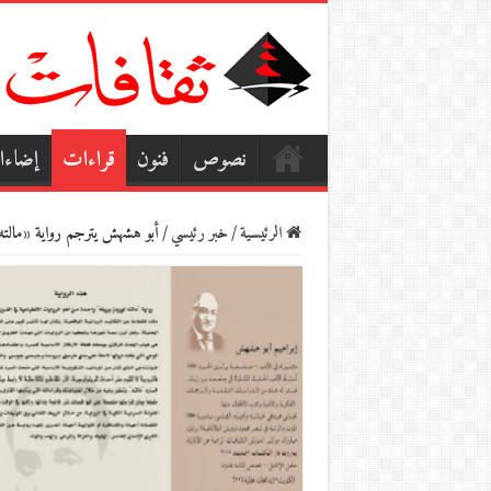
نصوص
فنون
قراءات
إضاء
الرئيسية
/
خبر رئيسي
/
أبو هشهش يترجم رواية «مالته ل