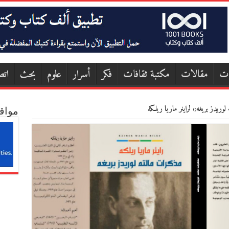
ات
مقالات
مكتبة ثقافات
فكر
أسرار
علوم
بحث
اتص
وريدز بريغه» لراينر ماريا ريلكه
مواق