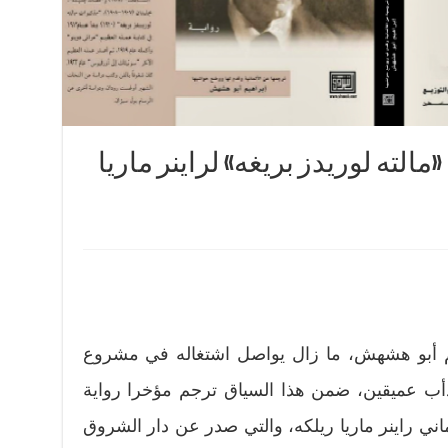
الته لوريدز بريغه» لراينر ماريا
هيم أبو هشهش، ما زال يواصل اشتغاله في مشروع
ودأب عميقين، ضمن هذا السياق ترجم مؤخرا رواية
ماني راينر ماريا ريلكه، والتي صدر عن دار الشروق