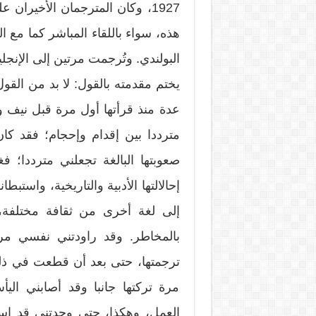
1927، وكان المترجمان الأخيران
هذه، سواء باللقاء المباشر كما مع 
البولندي. وتُرجمت مرتين إلى الإنجلي
يختم مقدمته بالقول: لا بد من القو
عدة منذ قرأتها أول مرة قبل نيف 
مترددا بين إقدام وإحجام؛ فقد كان
صعوبتها البالغة تجعلني مترددا؛ فغ
إحالالتها الأدبية والتاريخية، واستب
إلى لغة أخرى من ثقافة مختلفة، 
بالمخاطر. وقد راودتني نفسي 
ترجمتها، حتى بعد أن قطعت في ذلك 
مرة تركتها جانبا وقد أصابني ال
العمل، وهكذا، حتى وجدتني قد است