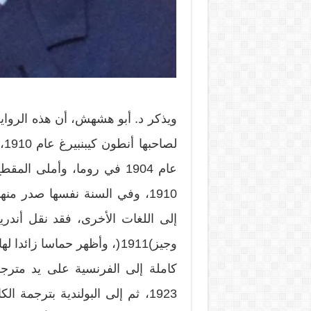
ويذكر د. أبو هشهش، أن هذه الرواي
لص
عام 1904 في روما، وأملى ا
1910، وفي السنة نفسها صدر 
إلى اللغات الأخرى، فقد نقل أندر
وجيز)1911(، وأظهر حماسا زا
كاملة إلى الفرنسية على يد مت
1923، ثم إلى البولندية بترجمة