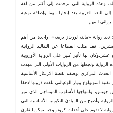
له، وهذه الرواية التي ترجمت إلى أكثر من لغة
لى اللغة العربية يعد إنجازا مهما وإضافة نوعية
لروائي المهم.
تعد رواية «مالته لوريدز بريغه»، واحدة من أهم
عشرين، فقد مثلت انقطاعا عن التقاليد الروائية
ع عشر،وكان لها تأثير كبير على الرواية الأوروبية
ذه الرواية وتجعلها من الروايات الأولى التي مهدت
 الحدث المركزي بوصفه نقطة الارتكاز الأساسية
نية المونولوغ وتيار الوعيالتي بلغت ذروتها لاحقا
يس، وانتهاجها الأسلوب المونتاجي الذي ميز
اية وأصبح من المبادئ التكوينية الأساسية التي
اية لا تقوم على أحداث كرونولوجية يمكن للقارئ