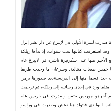
ة صدرت للمرة الأولى في لايبزغ عن دار نشر إنزل
احبها أنطون كيبنبيرغ عام 1910، وقد استغرقت كتابتها ست سنوات، إذ بدأها ريلكة
لمقطع الأخير منها على سكرتيرة ناشره في لايبزغ عام
منها خمس طبعات متتالية، وسرعان ما وجدت طريقا
يه جيد قسما منها إلى الفرنسيةبعد صدورها بزمن
ئدا لها مثلما ورد في إحدى رسائله إلى ريلكه، ثم ترجمت
رجم آخرهو موريس بيتس وصدرت في باريس عام
 الكاتب البولندي فيتولد هيلبفيتش وصدرت في وراسو