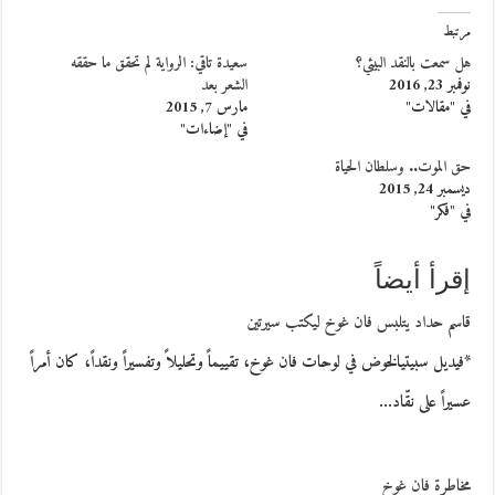
مرتبط
هل سمعت بالنقد البيئي؟
سعيدة تاقي: الرواية لم تحقق ما حققه
نوفمبر 23, 2016
الشعر بعد
في "مقالات"
مارس 7, 2015
في "إضاءات"
حق الموت.. وسلطان الحياة
ديسمبر 24, 2015
في "فكر"
إقرأ أيضاً
قاسم حداد يتلبس فان غوخ ليكتب سيرتين
*فيديل سبيتيالخوض في لوحات فان غوخ، تقييماً وتحليلاً وتفسيراً ونقداً، كان أمراً
عسيراً على نقّاد…
مخاطرة فان غوخ