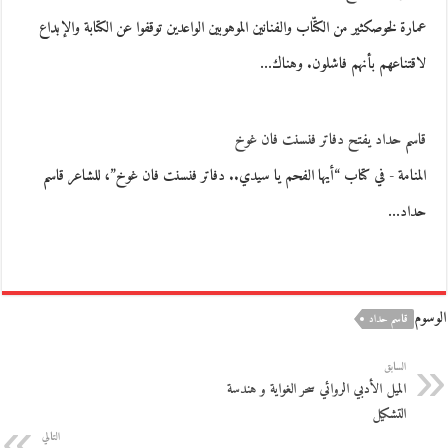
عمارة لخوصكثير من الكتّاب والفنانين الموهوبين الواعدين توقفوا عن الكتابة والإبداع
لاقتناعهم بأنهم فاشلون. وهناك…
قاسم حداد يفتح دفاتر فنسنت فان غوخ
المنامة - في كتاب “أيها الفحم يا سيدي.. دفاتر فنسنت فان غوخ”، للشاعر قاسم
حداد…
الوسوم
قاسم حداد
السابق
الميل الأدبي الروائي سحر الغواية و هندسة
التشكيل
التالي