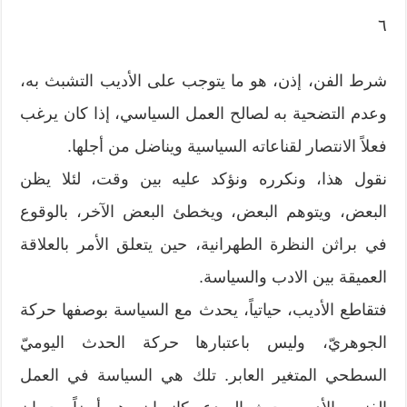
٦
شرط الفن، إذن، هو ما يتوجب على الأديب التشبث به،
وعدم التضحية به لصالح العمل السياسي، إذا كان يرغب
فعلاً الانتصار لقناعاته السياسية ويناضل من أجلها.
نقول هذا، ونكرره ونؤكد عليه بين وقت، لئلا يظن
البعض، ويتوهم البعض، ويخطئ البعض الآخر، بالوقوع
في براثن النظرة الطهرانية، حين يتعلق الأمر بالعلاقة
العميقة بين الادب والسياسة.
فتقاطع الأديب، حياتياً، يحدث مع السياسة بوصفها حركة
الجوهريّ، وليس باعتبارها حركة الحدث اليوميّ
السطحي المتغير العابر. تلك هي السياسة في العمل