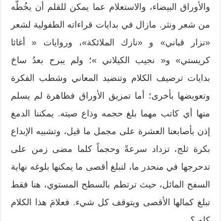
والأوراق البيضاء، والاستعلام عما يمكن للقلم أن يخُطَّه
من شعر ونثر. مازال في بدايات قراءاته الطفولية لشعر
«نزار قباني» و «نازك الملائكة»، وروايات « أغاثا
كريستي» و« نجيب الكيلاني »؛ ولم يبرح بعدُ ساحَ
بدايات ترصيف الكلام وتنضيد المعاني وشطب الفكرة
وتعويضها بأخرى؛ أما تمزيق الأوراق فظاهرة لم يسلم
منها أي كاتب مهما بلغ حجمه وذاع صيته. يمكننا الدمغ
إذن بأصابعنا العشرة على مجمل ما قيل، وتشبيه الإبداع
بكرة ثلج، تزداد سرعةً وحجماً كلما مضى زمن على
تدحرجها في منحدر ما، لتبلغ أقصى ما يمكنها بلوغه نهاية
السفح المائل، حيث ترتطم بالسطح المستوي، هنا فقط
تبلغ كمالها الأقصى ويتوقف كل شيء. فعلامَ هذا الكلام
كله ؟