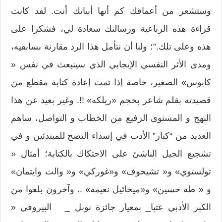
وستشعر من أعماقك كم أنها أبياتك أنت. لقد كانت
قراءة هذه الرباعية ورسالتك سعادة لي، فشكرا على
هذه وعلى تلك.”؛ ولنا أن نتأمل هذا الرد مقارنة بسابقيه،
ومدى الأثر النفسي الإيجابي الذي سينبعث في نفس «
كابوس» الصغير، خاصة إذا تمت إعادة كتابة مقطع من
قصيدته بقلم شاعر بحجم «ريلكه» !!. وغير بعيد عن هذا
النهج و المستوى الرفيع من الخطاب و التواصل، ساهم
العديد من “كبار” الأدب في إسداء النصح للمبتدئين و في
تشجيع الجيل الناشئ على الاحتكاك بالكتابة؛ أمثال «
تولستوي» و« تشيخوف» و«غوركي» و« والت وايتمان»
و « طه حسين» و«ميخائيل نعيمة» .. وآخرون بلغوا من
الكبر الأدبي عتيا_ بمعيار جائزة نوبل _ البيروفي «