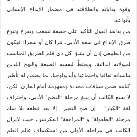
وقوة بداياته وانطلاقته في مضمار الإبداع الإنساني
بأنواعه.
من بداهة القول التأكيد على حقيقة تشعب وتفرع وتنوع
طرق الإبداع في شقه الأدبي، نثرا كان أو شعرا؛ فيكون
من الطبيعي إذن أن يشق كل ذي قلم الطريق المناسب
لميولاته الذاتية، ويختطَّ لنفسه الصيغة والنهج اللذين
يناسبانه ثقافيا واجتماعيا وأيديولوجيا، بما يضمن له تأطير
كتابته ضمن سياقات محددة ومفهومة أمام القارئ. لكن،
لا يسع الكاتب أن يبلغ مرحلة “النضج” الأدبي، واحتراف
لغة “الكبار” _ إن صح التعبير_ إلا بعد قطعه بلا شك
مرحلة “الطفولة” و “المراهقة” الفكريتين، حيث لايزال
الكاتب في مراحله الأولى من استكشاف عالم القلم