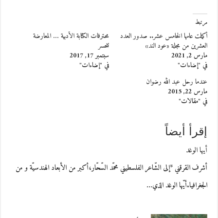
مرتبط
أكملت عامها الخامس عشر.. صدور العدد
محترفات الكتابة الأدبية … المعارضة
العشرين من مجلة «عود الند»
تنحسر
مارس 2, 2021
سبتمبر 17, 2017
في "إضاءات"
في "إضاءات"
عندما رحل عبد الله رضوان
مارس 22, 2015
في "مقالات"
إقرأ أيضاً
أيها الوغد
أشرف القرقني *إلى الشّاعر الفلسطيني محمّد السّحّار،أكبر من الأبعاد الهندسيّة و من
الجغرافيا.أيّها الوغد الذي…