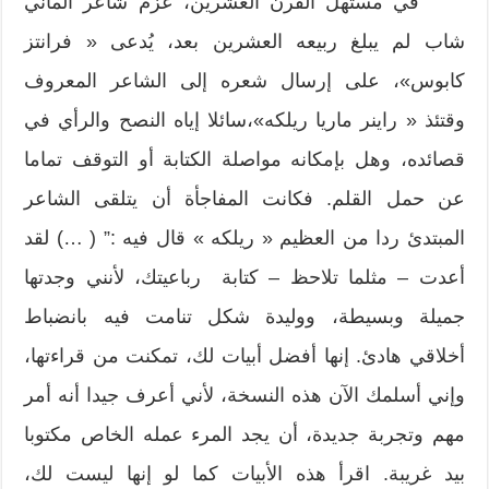
في مستهل القرن العشرين، عزم شاعر ألماني
شاب لم يبلغ ربيعه العشرين بعد، يُدعى « فرانتز
كابوس»، على إرسال شعره إلى الشاعر المعروف
وقتئذ « راينر ماريا ريلكه»،سائلا إياه النصح والرأي في
قصائده، وهل بإمكانه مواصلة الكتابة أو التوقف تماما
عن حمل القلم. فكانت المفاجأة أن يتلقى الشاعر
المبتدئ ردا من العظيم « ريلكه » قال فيه :” ( …) لقد
أعدت – مثلما تلاحظ – كتابة رباعيتك، لأنني وجدتها
جميلة وبسيطة، ووليدة شكل تنامت فيه بانضباط
أخلاقي هادئ. إنها أفضل أبيات لك، تمكنت من قراءتها،
وإني أسلمك الآن هذه النسخة، لأني أعرف جيدا أنه أمر
مهم وتجربة جديدة، أن يجد المرء عمله الخاص مكتوبا
بيد غريبة. اقرأ هذه الأبيات كما لو إنها ليست لك،