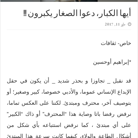
أيها الكبار، دعوا الصغار يكبرون !!
مايو 11, 2017
خاص- ثقافات
*إبراهيم أوحسين
قد نقبل _ تجاوزا و بحذر شديد _ أن يكون في حقل
الإبداع الإنساني عموما، والأدبي خصوصا، كبير وصغير؛ أو
بتوصيف آخر، محترف ومبتدئ. لكننا على العكس تماما،
نرفض رفضا باتا وصاية هذا “المحترف” أو ذاك “الكبير”
على أي مبتدئ ، كما نرفض استتباعه بأي شكل من
أشكال الطاعة والولاء، كيفما كانت سرعة هذا المبتدئ