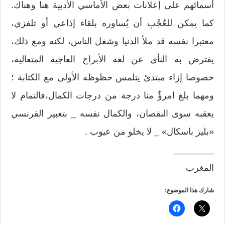
أسمائهم على إعلانات بعض الأماسي الأدبية هنا وهناك.
كما يمكن للعُجْبِ أن يُساوره بلقاء إذاعي أو تلفزي،
معتبرا نفسه قد ملأ الدنيا وشغل الناس، لكنه ومع ذلك،
يفترض به النأي عن لغة الأبراج العاجية المتعالية،
خصوصا إزاء مبتدئ يتلمس حظوظه الأولى مع الكتابة ؛
ومهما بلغ امرؤٌ منا درجة من درجات الكمال،فالتمام لا
يعقبه سوى النقصان، والكمال نفسه _ بتعبير الفرنسي
«بليز باسكال» _ لا يخلو من عيوب .
________
المغرب
شارك هذا الموضوع: