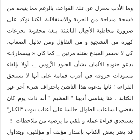
وما الأدب بمعزل عن تلك القواعد، بالرغم مما يتيحه من
فسحة منداحة من الحرية والاستقلالية. لكننا نؤكد على
ضرورة مخاطبة الأجيال الناشئة بلغة محقونة بجرعات
كبيرة من التشجيع و من التفاؤل ومن تذليل الصعاب،
كي لا نخسر المبدع بقتله مرتين _ كما كان « بيسمارك»
يدعو جنوده الألمان بشأن الجنود الرُّوس _، أولا بإلقاء
مسودات حروفه في أقرب قمامة على أنها لا تستحق
القراءة ؛ ثانيا بدعوة هذا الناشئ باحتراف شيء آخر غير
الكتابة . هنا يتناسى أديبنا ” العظيم ” أنه ذات يوم كان
يقضي الساعات الطوال جالسا على أعتاب بيوت “الكبار”
يستجدي قراءة عمله و تلقي ما يرضيه من ملاحظات !!
قد يغتر بعض الكتاب بإصدار مؤلف أو مؤلفين، وبتداول