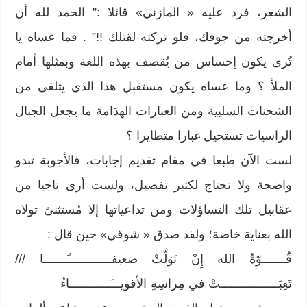
الشعر، فرد عليه « المازني» قائلا :” الحمد لله أن
أخرجته من جوفك، فلو تركته لقتلك !!” . فما عساه يا
تُرى يكون إحساس من يُقصف بهذه اللغة وبمثلها أمام
الملأ ؟ وما عساه يكون مستقبل هذا الذي يتلقى من
الشحنات السلبية ومن العبارات الهدَامة ما يجعل الجبال
الراسيات تستحيل غبارا متطايرا ؟
لست الآن طبعا في مقام تقديم إجابات، فالأجوبة تبدو
واضحة ولا تحتاج لكثير تفصيل، ولست أرى ناجيا من
عقابيل تلك التساؤلات ومن تداعياتها إلا مُستثنىً تولاه
الله بعناية خاصة؛ ولقد صدق « شوقي» حين قال :
قُـــــــوّةُ الله إِنْ تَوَلَّتْ ضعيفـــــــــــــًـــــــا ///
تَعِبَـــــــــــــــــتْ في مِراسِهِ الأقويـــَــــــــــــاءُ