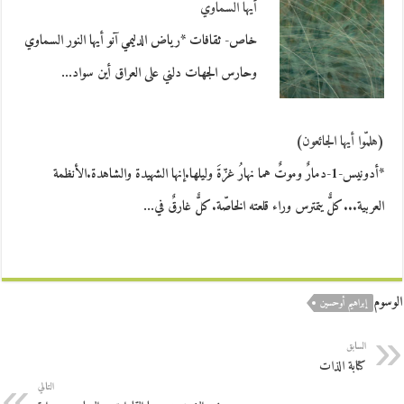
أيها السماوي
خاص- ثقافات *رياض الدليمي آنو أيها النور السماوي
وحارس الجهات دلني على العراق أين سواد…
(هلمّوا أيها الجائعون)
*أدونيس-1-دمارٌ وموتٌ هما نهارُ غزّةَ وليلها.إنها الشهيدة والشاهدة.الأنظمة
العربية...كلٌّ يتمترس وراء قلعته الخاصّة.كلٌّ غارقٌ في…
الوسوم
إبراهيم أوحسين
السابق
كتابة الذات
التالي