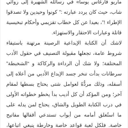
ماريو فارغاس يوسا» في رسائله الشهيرة إلى روائي
شاب، حيث كان يردد عبارته :” كونوا وحيدين ولا تصدقوا
الإطراء !”، بعيدا عن كل خطاب تقزيمي وأحكام تبخيسية
قاتلة وعبارات الاحتقار والاستهزاء.
لاشك أن الكتابة الإبداعية الرصينة مرتهنة باستيفاء
شروط عامة، تجعلها مقبولة التصنيف في حقول الأدب
المختلفة؛ ولا شك أن الرداءة والركاكة و “الشخبطة”
سرطانات بدأت تنخر جسد الإبداع الأدبي من أعلاه إلى
أسفله، وذلك مردُّهُ لعوامل شتى يحتاج بسطها لمقام
آخر؛ ومن المؤكد أن كل أديب بدأ يخطو خطواته الأولى
في درب الكتابة الطويل والشاق، يحتاج لمن يدله على
ما استُغلق أمامه من أبواب تستدعي أقفالها مفاتيح
خاصة. فلكل لعبة قواعد خاصة وخارطة ينبغي اتباعها،