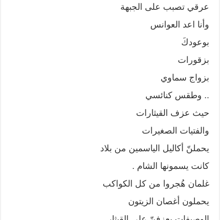
عرقي تصبب على الجبهة
وأنا اعد العوانس
بوعودكَ
بزقورات
بزواج سماوي
.. وطقس كنائسي
حيث عزف القيثارات
والفتيات الصغيرات
يحملنّ أكاليل الياسمين من بلاد
كانت يسمونها الشام .
غلمان هُجروا من كل الكواكب
يحملون أغصان الزيتون
الوصيفات يعزفنّ على القيثار