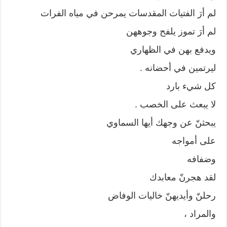
لم أرَ الفتيات المقدسات يمرحن في مياه الفرات
لم أرَ تموز يلفح وجوههن
ويدفع بهن في الظهاري
ليرتمين في أحضانه .
كل شيء بارد
لا يبعث على الخصب .
يبحثنّ عن وجهك أيها السماوي
على أمواجه
وضفافه
لقد هجرنّ معابدك
رحلنّ وأيديهنّ خاليات الوفاض
والمراد ،