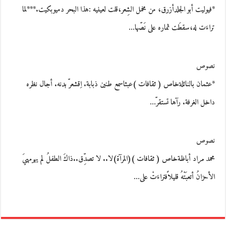
*فيوليت أبو الجلدأزرق، من مخمل الشِعر،قلت لعينيه :هذا البحر دميوبكيت.***لما
تراءَت له،سقطَت ثماره على نَصّها…
نصوص
*عثمان بالنائلةخاص ( ثقافات )عبثاسمع طنين ذبابة. اِقشعرّ بدنه. أجال نظره
داخل الغرفة. رآها تستقرّ…
نصوص
محمد مراد أباظةخاص ( ثقافات )(المرآة)لا.. لا تصدِّق..ذاكَ الطفلُ لم يهرمهيَ
الأحزانُ أتعبَتْهُ قليلاًفتراءَتْ على…