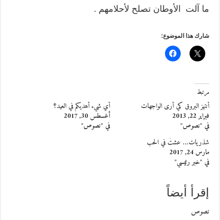
ما آلت الأوطان تصلح لأحلامهم .
شارك هذا الموضوع:
مرتبط
أنتهز البروق كي أرى الواجهات
أي شيء أهديكم في العيد؟
فبراير 22, 2013
أغسطس 30, 2017
في "نصوص"
في "نصوص"
شذريات… عشتُ في الحب
مارس 24, 2017
في "خبر رئيسي"
إقرأ أيضاً
نصوص