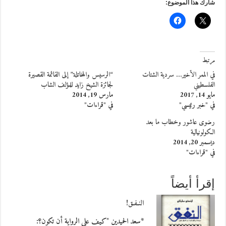
شارك هذا الموضوع:
مرتبط
في الممر الأخير… سردية الشتات
“الرسيس والمخاتلة” إلى القائمة القصيرة
الفلسطيني
لجائزة الشيخ زايد للمؤلف الشاب
مايو 14, 2017
مارس 19, 2014
في "خبر رئيسي"
في "قراءات"
رضوى عاشور وخطاب ما بعد
الكولونيالية
ديسمبر 20, 2014
في "قراءات"
إقرأ أيضاً
النـفـق!
*سعد الحميدين "كيف على الرواية أن تكون؟: