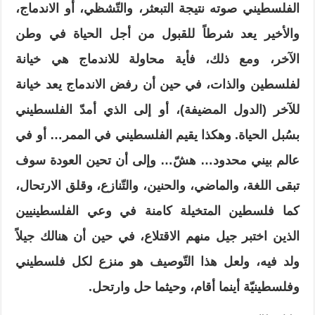
الفلسطيني صوته نتيجة التبعثر، والتّشظي، أو الاندماج،
والأخير يعد شرطاً للقبول من أجل الحياة في وطن
الآخر، ومع ذلك، فأية محاولة للاندماج هي خيانة
لفلسطين والذات، في حين أن رفض الاندماج يعد خيانة
للآخر (الدول المضيفة)، أو إلى الذي أمدّ الفلسطيني
بسُبل الحياة. وهكذا يقيم الفلسطيني في الممر… أو في
عالم بيني محدود… هشّ… وإلى أن تحين العودة سوف
تبقى اللغة، والماضي، والحنين، والتّنازع، وقلق الارتحال،
كما فلسطين المتخيلة كامنة في وعي الفلسطينيين
الذين اختبر جيل منهم الاقتلاع، في حين أن هنالك جيلاً
ولد فيه
،
ولعل هذا التّوصيف هو منزع لكل فلسطيني
وفلسطينيّة أينما أقام، وحيثما حل وارتحل.