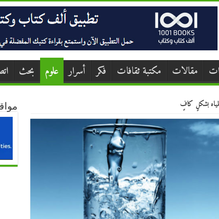
ات
مقالات
مكتبة ثقافات
فكر
أسرار
علوم
بحث
اتص
مواق