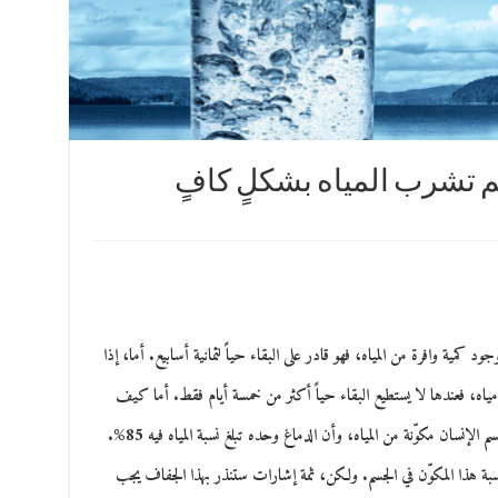
كمية وافرة من المياه، فهو قادر على البقاء حياً لثمانية أسابيع. أما، إذا
 مياه، فعندها لا يستطيع البقاء حياً أكثر من خمسة أيام فقط. أما كيف
ذلك؟ السبب بسيط للغاية، وهو أنّ نسبة 60% من جسم الإنسان مكوّنة من المياه، وأن الدماغ وحده تبلغ نسبة المياه فيه 85%.
بة هذا المكوّن في الجسم. ولكن، ثمة إشارات ستنذر بهذا الجفاف يجب