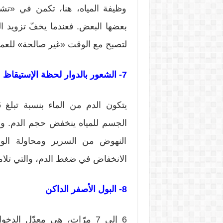
وظيفة المياه، هنا، تكمن في «تش
بعضها البعض. فعندما يخفّ تزويد ال
لتصبح مع الوقت «غير صالحة» للعم
7- الشعور بالدوار لحظة الإستيقاظ
الجسم للمياه ينخفض حجم الدم. ومن ا
النهوض من السرير ومحاولة الوق
الانخفاض في ضغط الدم، والتي تل
8- البول الأصفر الداكن
6 إلى 7 مرّات، هي معدّل الد