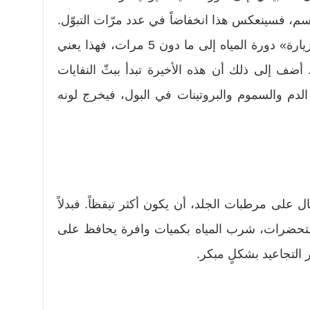
جسم، فسينعكس هذا انخفاضاً في عدد مرّات التبوّل.
وفي هذه الحال، إذا ما انخفضت «زيارة» دورة المياه إلى ما دون 5 مرات، فهذا يعني
أضف إلى ذلك أن هذه الأخيرة تبدأ ببثّ النفايات
الدم والسموم والبروتينات في البول، فيخرج لونه
ل على مرطبات الجلد، أن يكون أكثر تيقظاً. فبدلاً
ستحضرات، شرب المياه بكميات وافرة يحافظ على
التجاعيد بشكلٍ مبكر.