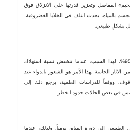
حيم» المفاصل وتعزيز قدرتها على الانزلاق فوق
جسم بالمياه، يحدث التلف في الخلايا الغضروفية،
ل بشكلٍ طبيعي.
يتكون الدم من الماء بنسبة تبلغ 95%. لهذا السبب، عندما تنخفض نسبة استهلاك
لآثار الجانبية لهذا الأمر هو الشعور بالدواء عند
وف. ووفقاً للدراسات العلمية، يرجع ذلك إلى
امس في بعض الحالات حدود الخطر.
خول الطبيعي إلى دورة المياه، يومياً. ولذلك، عندما