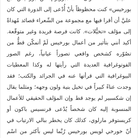
بورخيس» كنت محظوظاً بأنْ أُدْعى إلى الدورة التي كان
عليَّ أن أقرا فيها مع مجموعة من الشّعراء قصائد مُهداةً
إلى مؤلف «تخيُّلات». كانت فرصة فريدة وغير متوقّعة.
أكيد أنني بتأثير من أعمال بورخيس لَمْ أتمكّن قطُّ من
تصُوّره كشخص واقعي تصوراً عيانياً، رغم الصور
الفوتوغرافية العديدة التي رأيتها له وكذا المعطيات
البيوغرافية التي قرأتها عنه في الجرائد والكتب؛ فقد
وجدت عناءً كبيراً في تخيل بنية ولون وجهه؛ ومثلما يقال
إن شكسبير لم يوجد قط وإن المؤلف الحقيقي للأعمال
المنسوبة إليه كان شخصاً يُدْعى فرنسيس باكون أو
كريستوفر مارلوي، كذلك كان يخطر ببالي الارتياب في
أنّ خورخي لويس بورخيس رُبَّما ليس بأكثر من اسْم