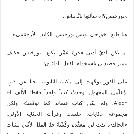
«بورخيس؟!» سألتها بانْدهاش.
«بالطبع.. خورخي لويس بورخيس، الكاتب الأرجنتيني».
لم تكن لديَّ أدنى فكرة عمَّن يكون بورخيس فكيف
تتميز قصيدتي باستخدام الفعل الدائري!
على الفور توجَّهت إلى مكتبة الثانوية. بحثاً عن كتبٍ
لِمُعَلّمي المجهول. وجدتُ كتاباً واحداً فقط: الأَلِف El
Aleph. ولم يكن كتاب قصائد كما توقّعتُ، ولكن
مجموعة حكايات. جلست وقرأت الحكاية الأولى:
«الخالد». بدَت لي معقَّدة وكُتبِّيةً حدَّ الملل لأنّني نشأت