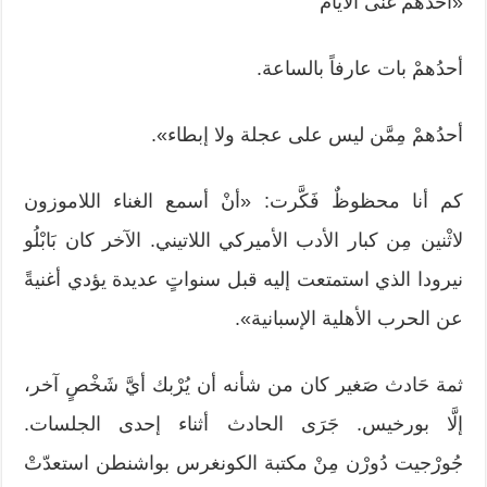
«أحَدُهمْ غَنَّى الأيامَ
أحدُهمْ بات عارفاً بالساعة.
أحدُهمْ مِمَّن ليس على عجلة ولا إبطاء».
كم أنا محظوظٌ فَكَّرت: «أنْ أسمع الغناء اللاموزون
لاثْنين مِن كبار الأدب الأميركي اللاتيني. الآخر كان بَابْلُو
نيرودا الذي استمتعت إليه قبل سنواتٍ عديدة يؤدي أغنيةً
عن الحرب الأهلية الإسبانية».
ثمة حَادث صَغير كان من شأنه أن يُرْبك أيَّ شَخْصٍ آخر،
إلَّا بورخيس. جَرَى الحادث أثناء إحدى الجلسات.
جُورْجيت دُورْن مِنْ مكتبة الكونغرس بواشنطن استعدّتْ