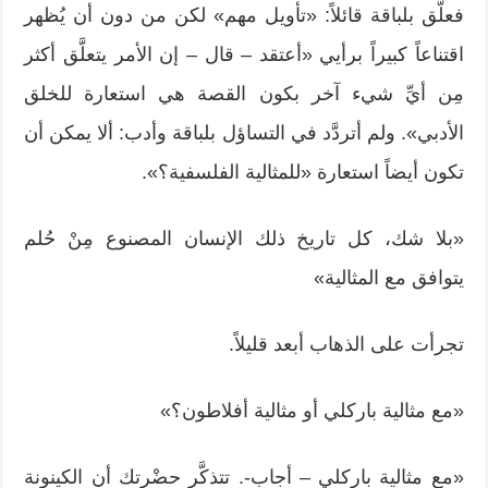
فعلَّق بلباقة قائلاً: «تأويل مهم» لكن من دون أن يُظهر
اقتناعاً كبيراً برأيي «أعتقد – قال – إن الأمر يتعلَّق أكثر
مِن أيِّ شيء آخر بكون القصة هي استعارة للخلق
الأدبي». ولم أتردَّد في التساؤل بلباقة وأدب: ألا يمكن أن
تكون أيضاً استعارة «للمثالية الفلسفية؟».
«بلا شك، كل تاريخ ذلك الإنسان المصنوع مِنْ حُلم
يتوافق مع المثالية»
تجرأت على الذهاب أبعد قليلاً.
«مع مثالية باركلي أو مثالية أفلاطون؟»
«مع مثالية باركلي – أجاب-. تتذكَّر حضْرتك أن الكينونة