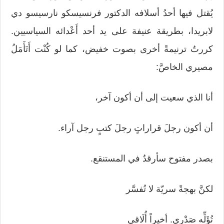
يُقتل فيها أحدُ أسلافه الدكتور فرنسيسكو نارسيسو دي
لابريدا، بطريقة عنيفة على يد أحد أَعْدائه السياسيين.
كررتُ ترنيمةً أخرى بصوت خفيض، كما لو كُنْت أَتَأَمَلُ
مصيري الخاصَّ:
أنا الذي سعيت إلى أن أكون آخر،
أن أكون رجلَ قراراتٍ رجلَ كتبٍ رجل آراء.
بصدر مفتوح سأرقدُ في المستنقع.
لكنَّ بهجةً سريّة لا تُفسَّر
تُؤَلِّه صَدْري. أخيراً أُلَاقي