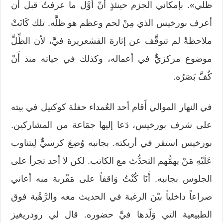
ظلي». بإمكاني الجزم حينئذٍ أنّ أوَّل ما عرفتُ قبل أن
أعرف بورخيس الذي مِنْ لحم وعظم هو ظلَّه. تلك كَانَتْ
ملاحظةً لم تتوقَّف عن إثارة القشعريرة فيَّ، لأن الظِّلَّ
موضوع مركزيٌّ في أعماله، وكذلك في حياته منذ أَنْ
كُفَّ بَصَرُه.
في النهار الموالي أَقام أحد العُمداء حفلة كوكتيل في بيته
على شرف بورخيس، دَعا إليها جمَاعة من المشاركين.
بورخيس استقر في أريكته. بجانبه وُضِعَ كرسيٌّ لِيتناوب
عَلَيْهِ مَنْ يهمُّهم التحدُّث مع الكاتب. لكن لا أحد تجرأ على
الجلوس بجانبه. أَنَا كُنْتُ وَاقفاً على مَقْربة منه أعاني
صراعاً داخلياً بيْنَ الرغبة في الحديث معه والرَّهْبة فوق
الطبيعية التي وَلّدها فيَّ حضوره. قال لي رودريغيز