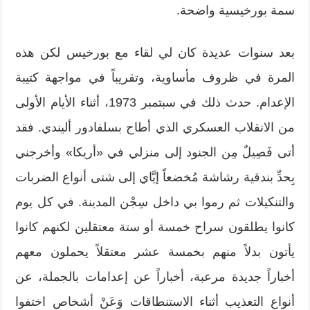
سمة بورخيسية واضحة.
بعد سنوات عديدة كان لي لقاء مع بورخيس لكن هذه
المرة في ظروف مأساوية، وتقريباً في مواجهة كتيبة
الإعدام. حدث ذلك في سبتمبر 1973، أثناء الأيام الأولى
من الانقلاب العسكري الذي أطاح بسلفادور أليندي. فقد
أتى فَصِيلٌ مِن الجنود إلى منزلي في «أريكا» وأخرجني
بِحدِّ بندقية رشاشة مُخضعاً إيَّاي إلى شتى أنواع الضربات
والتنكيلات ثم رموا بي داخل سِجْن المدينة. في كل يوم
كانوا يطلقون سراح خمسة أو ستة معتقلين لكنهم كانوا
يأتون بدلاً منهم بخمسة عشر معتقلاً يحملون معهم
أخباراً جديدة مرعبة، أخباراً عن إعدامات بالجملة، عن
أنواع التعذيب أثناء الاستنطاقات وَعَنْ أشخاص اختفوا