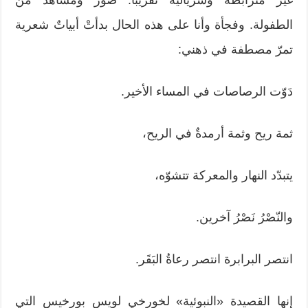
غير مترابطة وسريالية تقريباً. صُور ومشاهد من
الطفولة. وفجأة وأنا على هذه الحال بدأتْ أبياتٌ شعرية
تمرّ مصطفة في ذهني:
دَوّت الرصاصات في المساء الأخير.
ثمة ريح وثمة أرمدةٌ في الريح،
يتبدّد النهار والمعركة تتشوّه،
والنّصْرُ نَصْرُ آخرين.
انتصر البرابرة انتصر رعاةُ البَقَر.
إنها القصيدة «النبوئية» لخورخي لويس بورخيس التي