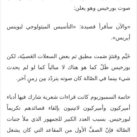
صوت بورخيس وهو يعلن:
«والآن سأقرأ قصيدة: «التأسيس الميثولوجي لبوينس
أيريس».
خَيَّم وقتئذٍ صَمت مطبق ثم بعض السعلات العَصبيّة، لكن
بورخيس ظَلّ كما هو هناك لا مبالياً كما لو لم يحدث
شيء بينما في الصّالة كان صوته يتردّد مِن زمنٍ آخر.
خاتمة السمبوزيوم كانت قراءات شعرية شارك فيها أدباء
أميركيون وأميركيون لاتينيون بإلقاء قصائدهم تكريماً
لبورخيس. بسبب العدد الكبير للجمهور الذي ملأ جنبات
الصّالة فإنّ الصفِّ الأول من المقاعد التي كان يشغل