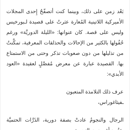
بَعْد زمن على ذلك، وبينما كنت أتصفّحُ إِحدى المجلات
الأميركية اللاتينية المُعارة عثرتُ على قصيدة لـبورخيس
وليس على قصة. كان عنوانها: «الليلة الدوريَّة» ورغم
حُفُولها بالكثير من الإحالات والحذلقات المعرفية، تمكَّنتُ
من تذليلها من دون صعوبات تذكر وحتى من الاستمتاع
بها. القصيدة عبارة عن معرض مُفصَّلٍ لعقيدة «العود
الأبدي»:
عرف ذلك التلامذة المتعبون
ـفيثاغوراس،
الرجال والنجومُ عادتْ بصفة دورية، الذَرَّات الحتميَّة