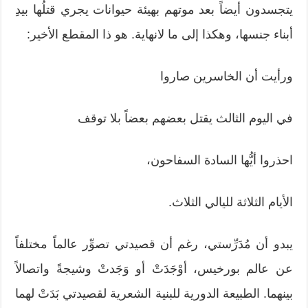
يتجسدون أيضاً بعد موتهم بهيئة حيوانات يجري قتلُها بيدِ
أبناء جنسها، وهكذا إلى ما لانهاية. هو ذا المقطع الأخير:
ورأيت أن الخاسرين صاروا
في اليوم الثالث يقتل بعضهم بعضاً بلا توقف
احذروا أيُّها السادة السفاحون،
الأيام الثلاثة لليالي الثلاث.
يبدو أن مُدَرِّستي، رغم أن قصيدتي تصوِّر عالماً مختلفاً
عن عالم بورخيس، أوْجَدَتْ أو وَجَدتْ وشيجةً واتصالاً
بينهما. الطبيعة الدورية للبنية الشعرية لقصيدتي بَدَتْ لهما