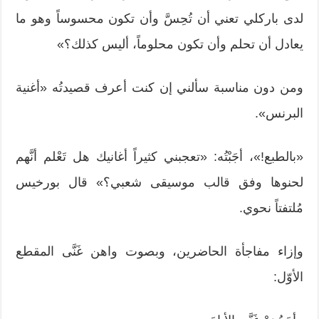
لدى باركلي تعني أن تُحِسَّ وأن تكون محسوساً وهو ما
يعادل أن تحلم وأن تكون محلوماً، أليس كذلك؟»
ومن دون مناسبة سألني إن كنت أعرف قصيدتُه «أغنية
البرنس».
«بالطبع!»، أجَبْتُه: «تعجبني كثيراً أغانيك هل تَعْلم أنَّهم
لحنوها وفق قالب موسيقى شعبي؟» قال بورخيس
مُلتفتاً نحوي.
وإزاء مفاجأة الحاضرين، وبصوت واهن غَنَّى المقطع
الأوّل: