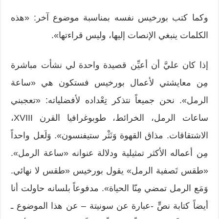
وكما كتب بورخيس نفسه بمناسبة موضوع آخر: «هذه
الكلمات ينبغي الإنصات إليها، وليس قراءتها».
إذا كان عليَّ أن أعيِّن قصيدة واحدة لي نشأت مباشرة
مِن معايشتي لأعمال بورخيس فستكون هي «ساعة
الرمل». نحن جميعاً نتذكر تِعْداده لأفضلياته: «تعجبني
ساعات الرمل، الخرائط، طوبوغرافيا القرن XVIII،
الاشتقاقات. مذاق القهوة وَنَثْر ستيفنسون». وَلَعل واحداً
مِن أعماله الأكثر تمثيلية ودلالة عنوانه «ساعة الرمل».
«طقس تَصفية الرمل» يقول بورخيس «طقس لا نهائي.
وَمَع الرمل تمضي مِنّا الحياة». مدفوعاً بلسانه حاولت أنا
أيضاً كتابة نصٍّ -عبارة عن سونيتة – عن هذا الموضوع ـ