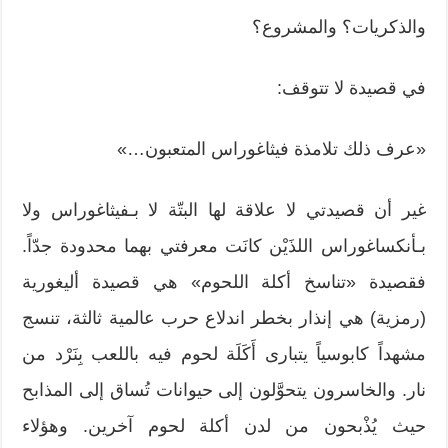
والذكريات؟ والمشروع؟
في قصيدة لا تتوقف:
«عرف ذلك تلامذة فيثاغوراس المتعبون…»
غير أن قصيدتي لا علاقة لها البتّة لا بـفيثاغوراس ولا
بـأنكساغوراس اللذَيْن كانَت معرفتي بهما محدودة جدّاً.
فقصيدة «تناسخ أكلة اللحوم» هي قصيدة أليغورية
(رمزية) هي إنذار بخطر اندلاع حرب عالمية ثالثة، تنسج
مشهداً كابوسياً يتبارى أَكَلَة لحوم فيه باللعب بِنَرْد من
نار. والخاسرون يتحوَّلون إلى حيوانات تُساق إلى المذابح
حيث يُذْبحون من لدن أكلة لحوم آخرين. وهؤلاء