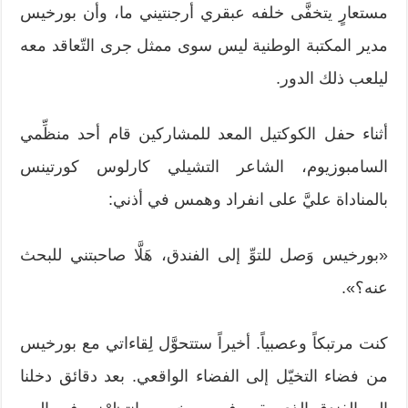
مستعارٍ يتخفَّى خلفه عبقري أرجنتيني ما، وأن بورخيس
مدير المكتبة الوطنية ليس سوى ممثل جرى التّعاقد معه
ليلعب ذلك الدور.
أثناء حفل الكوكتيل المعد للمشاركين قام أحد منظِّمي
السامبوزيوم، الشاعر التشيلي كارلوس كورتينس
بالمناداة عليَّ على انفراد وهمس في أذني:
«بورخيس وَصل للتوِّ إلى الفندق، هَلَّا صاحبتني للبحث
عنه؟».
كنت مرتبكاً وعصبياً. أخيراً ستتحوَّل لِقاءاتي مع بورخيس
من فضاء التخيّل إلى الفضاء الواقعي. بعد دقائق دخلنا