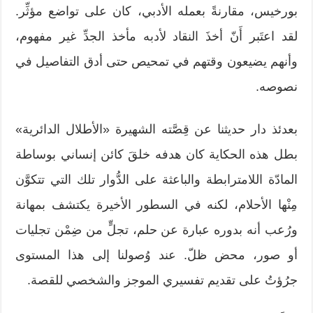
بورخيس، مقارنةً بعمله الأدبي، كان على تواضع مؤثِّر.
لقد اعتَبر أَنّ أخذَ النقاد لأدبه مأخذ الجدِّ غير مفهوم،
وأنهم يضيعون وقتهم في تمحيص حتى أدق التفاصيل في
نصوصه.
بعدئذ دار حديثنا عن قِصَّته الشهيرة «الأطلال الدائرية»
بطل هذه الحكاية كان هدفه خلقَ كائن إنساني بوساطة
المادّة اللامترابطة والباعثة على الدُّوار تلك التي تتكوَّن
مِنْها الأحلام، لكنه في السطور الأخيرة يكتشف بمهانة
ورُعب أنه بدوره عبارة عن حلم، تجلٍّ من ضِمْن تجليات
أو صور، محض ظلّ. عند وُصولنا إلى هذا المستوى
جرُؤتُ على تقديم تفسيري الموجز والشخصي للقصة.