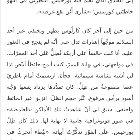
إلى الفندق الذي يقيم فيه بورخيس. انتظِرْني في البهو
خاطبَنِي كورتينس: «سَأرى أَيْن تقع غرفته».
من حين إلى آخر كان كَارلُوس يظهر ويختفي عبر أحد
السلالم موجِّهاً إشارات تدل على أنَّه لم ينجح في العثور
عليه. أنا كنت جالساً على أريكة تُطِلُّ عَلَى أحد الممرَّات.
في مواجهتي، في نهاية الممرّ، كنت ألمح حائطاً أبيْض بَدَا
لي أشبه بشاشة سينمائية. فجأة، ارتسمتْ أمام ناظريّ
عَصا مصنوعةٌ من ظِلٍّ. كان تمدُّدها يزداد يتبعها وَجْه
أسود برأس مرفوع. كَبُر حجم الظلّ، انزلق عبر الحائط
واختفى. سبق لي أنْ شاهدتُ تلك الأماكن «الغامضة»
في صور فوتوغرافية جانبية لا نهاية لها. ذلك كان ظِلَّ
بورخيس، عَلَى الفَوْر تذَكَّرْتُ أبياته: «بِبُطء أتحركُ في