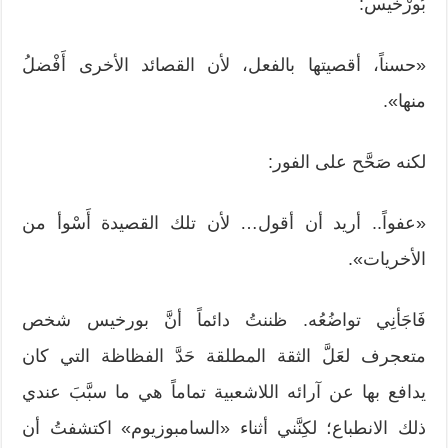
بُورْخيس:
«حسناً، أقصيتها بالفعل، لأن القصائد الأخرى أَفْضلُ
منها».
لكنه صَحَّح على الفور:
«عفواً.. أريد أن أقول… لأن تلك القصيدة أَسْوأ من
الأخريات».
فَاجَأنِي تواضُعُه. ظننتُ دائماً أنَّ بورخيس شخص
متعجرف لعَلَّ الثقة المطلقة حَدَّ الفظاظة التي كان
يدافع بها عن آرائه اللاشعبية تماماً هي ما سبَّبَ عندي
ذلك الانطباع؛ لكِنَّني أثناء «السامبوزيوم» اكتشفتُ أن