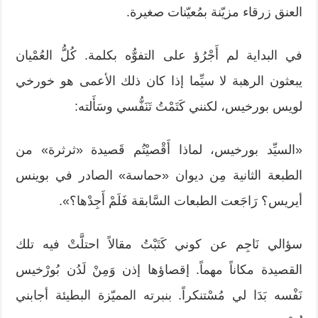
العنق زرقاء مزيّنة بمُعيّنات صغيرة.
في البداية لم أَجْرُؤ على التفوُّه بكلمة. كُلُّ العُمْيان
يبعثون الرهبة لا سيِّما إذا كان ذلك الأعمى هو خورخي
لويس بورخيس، لكنني كَتَمْتُ تَنَفُّسي وسَأَلته:
«السيِّد بورخيس، لماذا أَقْصيْتُم قَصيدة «ثرثرة» من
الطبعة الثانية مِن ديوان «حماسة» الصادر في بوينس
أيريس؟ رَاجَعت الطبعات السَّابقة فَلَمْ أَجِدْها؟».
سؤالي نَاجِم عن كوني كَتَبْتُ مقالاً احتلَّتْ فيه تلك
القصيدة مكاناً مهماً. إقصاؤها إذن وَمِنْ لَدُن بُورْخيس
نَفْسه بَدَا لي مُسْتنكراً. بنبرته المميّزة البطيئة أجابني