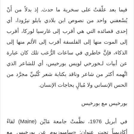
فيما بعد علّقتُ على سخرية ما حدث. إذ بدلاً من أَنْ
يُسْعفني واحد من نصوص ابن بلادي بابلو نيرُودا، أي
إحدى قصائده التي هي أقرب إلى غارسيا لوركا، أقرب
إلى الموت منها إلى الفلسفة أقرب إلى الألم منها إلى
الذكاء، فإنَّ خاطري في ساعات الرُّعب تلك كان عبارة
عن أبيات لـخورخي لويس بورخيس، أي للشاعر الذي
اتَّهمه أكثر من شاعر وناقد بكتابة شعر كُتُبيِّ مجرَّد من
الحس الإنساني ولا مُبالٍ بحاجات الإنسان.
بورخيس مع بورخيس
في أبريل 1976، نظَّمتْ جامعة مَايْن (Maine) لقاءً
أكاديمياً تحت عنوان: «سامبوزيوم عن بورخيس مع