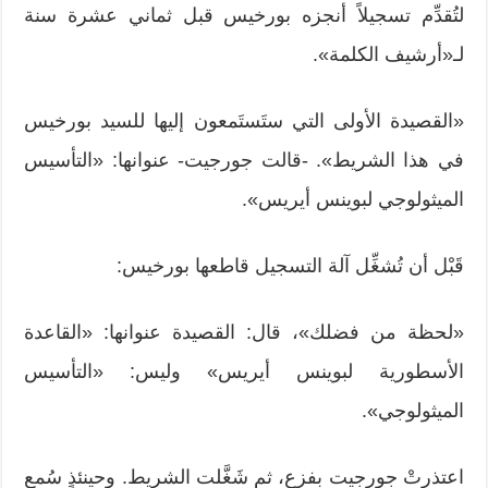
لتُقدِّم تسجيلاً أنجزه بورخيس قبل ثماني عشرة سنة
لـ«أرشيف الكلمة».
«القصيدة الأولى التي ستَستَمعون إليها للسيد بورخيس
في هذا الشريط». -قالت جورجيت- عنوانها: «التأسيس
الميثولوجي لبوينس أيريس».
قَبْل أن تُشغِّل آلة التسجيل قاطعها بورخيس:
«لحظة من فضلك»، قال: القصيدة عنوانها: «القاعدة
الأسطورية لبوينس أيريس» وليس: «التأسيس
الميثولوجي».
اعتذرتْ جورجيت بفزع، ثم شَغَّلت الشريط. وحينئذٍ سُمع