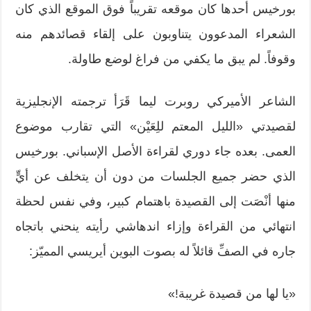
بورخيس أحدها كان موقعه تقريباً فوق الموقع الذي كان
الشعراء المدعوون يتناوبون على إلقاء قصائدهم منه
وقوفاً. لم يبق ما يكفي من فراغ لوضع طاولة.
الشاعر الأميركي روبرت ليما قَرَأ ترجمته الإنجليزية
لقصيدتي «الليل المعتم للِعَيْن» التي تقارب موضوع
العمى. بعده جاء دوري لقراءة الأصل الإسباني. بورخيس
الذي حضر جميع الجلسات من دون أن يتخلف عن أيٍّ
منها أنْصَت إلى القصيدة باهتمام كبير، وفي نفس لحظة
انتهائي من القراءة وإزاء اندهاشي رأيته ينحني باتجاه
جاره في الصفِّ قائلاً له بصوت البوين أيريسي المميّز:
«يا لها من قصيدة غريبة!»