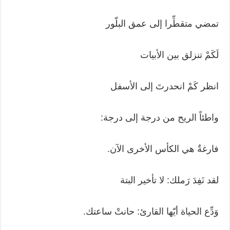
تمضي متقطِّرا إلى عمق البلّور
لَكَمْ تنزلق بين الأبيات
انظر كَمْ انحدرتَ إلى الأسفل
واطئاً الريح من درجة إلى درجة:
فارغةٌ هي الكأس الأخرى الآن.
لقد نَفِدَ رَملك: لا تأخير البتة
وَدِّع الحياة أيّها القارئ: حانتْ ساعتك.