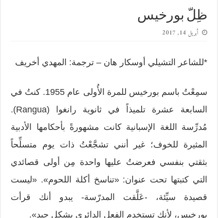
ظِلّ بورخيس
أبريل 14, 2017
*للشاعر التشيلي أوسكار هان – ترجمة: المهدي أخريف
سمِعْتُ باسم بورخيس للمرة الأُولى عام 1955. كنتُ في
السابعة عشرة تلميذاً في ثانوية رانغوا (Rangua).
مُدرِّسة اللغة الإسبانية كانت مشهورةً بأحكامها الأدبية
المثيرة للخوف؛ غير أنني تشجَّعْتُ ذات يوم متسلِّحاً
بثقتي بنفسي فعرضتُ عليها واحدة مِن أولى قصائدي
التي كتبتها تحت عنوان: «تناسخ أكلة اللحوم». «ليست
قصيدة سيِّئة، -عَلَّقت المدرّسة- يبدو أنك قرأت
بورخيس، لأنك تستخدم الفعل الدائري بشكل جيد».