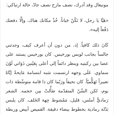
مونيغال وقد أدرك، نصف مازح نصف جادّ، حالة ارتباكي:
«هَيَّا يا رجل، لا تَكُنْ جَباناً. خُذْ مكانك هناك، وإلَّا دفعتك
دَفْعاً إليه».
كَانَ ذلك كافياً. إذ، من دون أن أعرف كيف، وجدتني
جالساً بجانب لويس بورخيس. كان بورخيس يستند على
عصا بين ركبتيه وينظر دائماً إلى أعلى بِعَيْنين ذَوَاتي لَوْنَ
سماوي. عَلَى وجهه ارتسمت شبه ابتسامة مَانِحةً إيَّاهُ
تعبيراً تَهَكُّميّاً. كان نحيفاً ورَبّما كان ذا قامة متوسِّطة ذات
يوم، لكن السِّنّ المتقدّمة ضَأَّلتْ مِن حجمه. الشعر
رَماديٌّ أملس، قليل، مَمْشوط جِهة الخَلف. كان يلبس
بَدْلة رمادية بخطوط بيضاء دقيقة. القميص أبيض وربطة