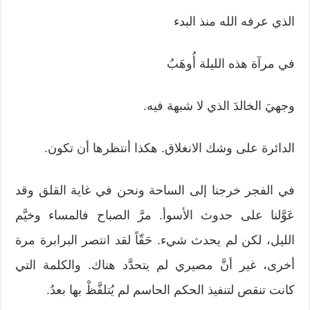
الذي عرفه الله منذ البدء
في مرآة هذه الليلة أُوهَبُ
وجهيَ الخالدَ الذي لا شبهة فيه.
الدائرة على وشك الانغلاق. هكذا أنتظرها أن تكون.
في الفجر خرجنا إلى الساحة ونحن في غاية القلق وقد
عَوَّلنا على حدوث الأسوأ. مرَّ الصباح فالمساء وخيَّم
الليل، لكن لم يحدث شيء. حَقّاً لقد انتصر البرابرة مرة
أخرى، غير أنَّ مصيري لم يتحدَّد هناك. والكلمة التي
كانت تنقص لتنفيذ الحكم الحاسم لم يُتلفَّظْ بها بعدُ.