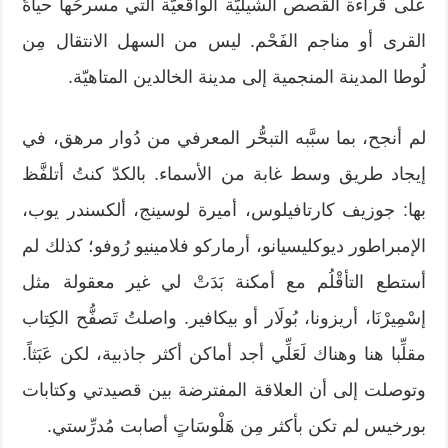
على قراءة القصص الشيليّة الواقعيّة التي مسرحُها حياةُ
القرى أو مناجم الفَحْم. ليس من السهل الانتقال مِن
لُوطا المدينة المنجمية إلى مدينة الخالدين المتاهيّة.
لم أنجح، بما سبَّبه التبحُّر المعرفي من دُوار مرهق، في
إيجاد طريق وسط غابة من الأسماء. بالكدّ كنتُ أتلفَّظ
بها: جوزيف كارتافيلوس، أميرة لوسينج، ألكسندر يوب،
الإمبراطور ديوكليسيانو، أرماركو فلامينيو رُوفو؛ كذلك لم
أستطع التأقْلُم مع أمكنة بَدَتْ لي غير معقولة مثل
إسْمِيرْنَا، أريزونا، بُولَار أو بيكافير. واصلتُ تَصفُّح الكِتاب
مقلِّبا هنا وهناك لَعَلِّي أجد أماكن أكثر جاذبية، لكن عَبَثاً.
وتوصلت إلى أن العلاقة المفترضة بين قصيدتي وكتابات
بورخيس لم تكن بأكثر مِن هَلْوسَاتٍ أصابت مُدرِّستي.