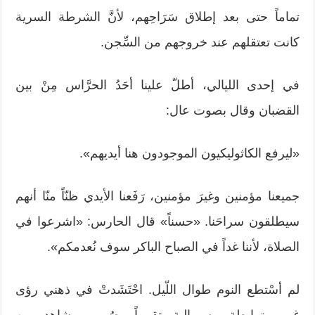
تماماً حتى بعد إطلاق سَرَاحِهم، لأنَّ الشرطة السرية
كانت تعتقلهم عند خروجهم من السِّجن.
في إحدى الليالي، أطلّ علينا أحَدُ الحرَّاس مِنْ بين
القضبان وقال بصوت عال:
«ليرفع الكاثوليكيون الموجودون هنا أيديهم».
جميعنا مؤمنين وغيرَ مؤمنين، رَفَعنا الأيدي ظنّاً منّا أنهم
سيطلقون سراحَنا. «حسناً» قال الحارس: «اشرعوا في
الصلاة، لأننا غداً في الصباح الباكر سوف نُعدمكم».
لم أسْتطع النوم طوال اللّيل. احْتَشَدتْ في ذهني رؤى