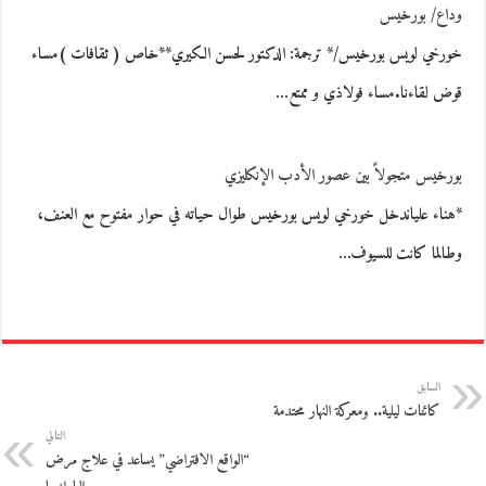
وداع/ بورخيس
خورخي لويس بورخيس/* ترجمة: الدكتور لحسن الكيري**خاص ( ثقافات )مساء
قوض لقاءنا.مساء فولاذي و ممتع…
بورخيس متجولاً بين عصور الأدب الإنكليزي
*هناء علياندخل خورخي لويس بورخيس طوال حياته في حوار مفتوح مع العنف،
وطالما كانت للسيوف…
السابق
كائنات ليلية.. ومعركة النهار محتدمة
التالي
“الواقع الافتراضي” يساعد في علاج مرض