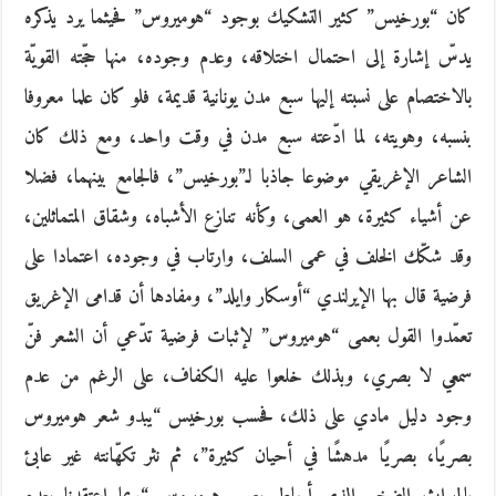
كان “بورخيس” كثير التشكيك بوجود “هوميروس” فحيثما يرد يذكره
يدسّ إشارة إلى احتمال اختلاقه، وعدم وجوده، منها حجّته القويّة
بالاختصام على نسبته إليها سبع مدن يونانية قديمة، فلو كان علما معروفا
بنسبه، وهويته، لما ادّعته سبع مدن في وقت واحد، ومع ذلك كان
الشاعر الإغريقي موضوعا جاذبا لـ”بورخيس”، فالجامع بينهما، فضلا
عن أشياء كثيرة، هو العمى، وكأنه تنازع الأشباه، وشقاق المتماثلين،
وقد شكّك الخلف في عمى السلف، وارتاب في وجوده، اعتمادا على
فرضية قال بها الإيرلندي “أوسكار وايلد”، ومفادها أن قدامى الإغريق
تعمّدوا القول بعمى “هوميروس” لإثبات فرضية تدّعي أن الشعر فنّ
سمعي لا بصري، وبذلك خلعوا عليه الكفاف، على الرغم من عدم
وجود دليل مادي على ذلك، فحسب بورخيس “يبدو شعر هوميروس
بصريًا، بصريًا مدهشًا في أحيان كثيرة”، ثم نثر تكهّانته غير عابئ