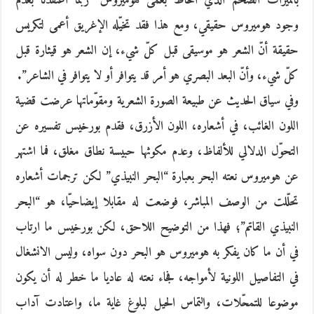
بالميراث الضخم الذي أحاط بعمى هوميروس “ربما اعتقدنا بعدم
وجود هوميروس حقيقي، ومع هذا فقد تخيّله الإغريق أعمى لتكريس
حقيقة أنّ الشعر هو موسيقى قبل كلّ شيء، إن الشعر هو قيثارة قبل
كلّ شيء، وأنّ البعد البصري هو أمر قد يتوافر أو لا يتوافر في الشاعر”.
وفي سياق الحديث عن طبيعة الصورة الشعرية ومقوّماتها عرضت قضية
اللون الغائب، في أشعاره، اللون الأزرق، فقدم بورخيس تفسيره عن
التحوّل الدلالي للألفاظ، وعدم مكوثها حبيسة نطاق مغلق، فما اشتهر
عن هوميروس نعته البحر بعبارة “البحر النبيذي” لكن ترجمات أشعاره
تحلّلت من الوصف المباشر، فوضعت له مقابلا إيضاحيّا، هو “البحر
النبيذي القاتم”؛ فهذا من التوضيح اللاحق، لكن بورخيس ما ارتاب
في أن ما كان يفكر به هوميروس هو البحر دون سواه، وليس الانشغال
في التفاصيل اللونية لأمواجه، فجاء نعته له عاديا ما خطر له أن يكون
موضوعا للتمحّلات، والتماس الحيل لبلوغ غاية ما، واعتادت آداب