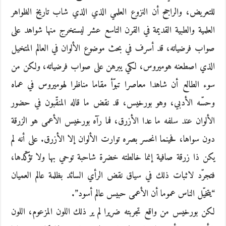
للتعريض، والراجح أن النزوع العلمي الذي الذي شاب تاريخ الظواهر
العلمية والطبية القديمة في القرن التاسع عشر ليستخرج منها شواهد على
صواب فرضياته، قد أسرف في بحث موضوع الألوان في العالم المتخيل
الذي اصطعنه هوميروس، لكي يبرهن على صواب فرضياته، ولكن من
سوء الطالع أن شاهدا معاصرا تبوّأ مقاما مناظرا لهوميروس في عماه
وحسّه الأدبي، وهو بورخيس، قد نقض ما قاله المنقّبون في حضور
الألوان عند سلفه ما عدا الأزرق، فما رآه بورخيس الأعمى هو الزرقة
دون سواها، فحينما انحسر بصره توارت الألوان إلا الأزرق. على أنه لم
يكن ذا زرقة صافية إنما خالطته خضرة شاحبة توحي بها ولا تؤكّدها،
فتجرّد لاثبات ذلك في سياق نقض الرأي السائد بظلمة عالم العميان
“يتخيّل الناس عموما أن الأعمى حبيس عالم أسود”.
لكن بورخيس من واقع تجربته ضريرا لم ير ذلك اللون المزعوم، اللون