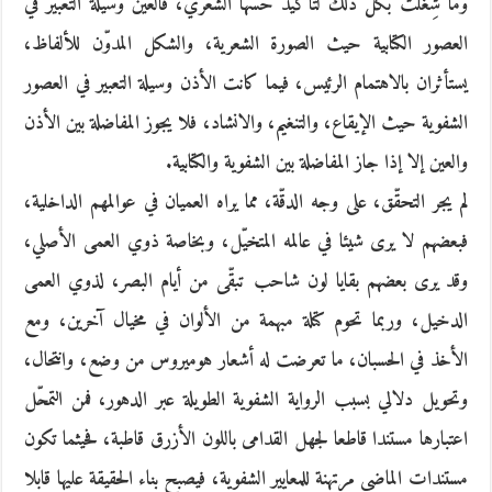
وما شِغلت بكل ذلك لتأكيد حسّها الشعري، فالعين وسيلة التعبير في
العصور الكتابية حيث الصورة الشعرية، والشكل المدوّن للألفاظ،
يستأثران بالاهتمام الرئيس، فيما كانت الأذن وسيلة التعبير في العصور
الشفوية حيث الإيقاع، والتنغيم، والانشاد، فلا يجوز المفاضلة بين الأذن
والعين إلا إذا جاز المفاضلة بين الشفوية والكتابية.
لم يجر التحقّق، على وجه الدقّة، مما يراه العميان في عوالمهم الداخلية،
فبعضهم لا يرى شيئا في عالمه المتخيّل، وبخاصة ذوي العمى الأصلي،
وقد يرى بعضهم بقايا لون شاحب تبقّى من أيام البصر، لذوي العمى
الدخيل، وربما تحوم كتلة مبهمة من الألوان في مخيال آخرين، ومع
الأخذ في الحسبان، ما تعرضت له أشعار هوميروس من وضع، وانتحال،
وتحويل دلالي بسبب الرواية الشفوية الطويلة عبر الدهور، فمن التمحّل
اعتبارها مستندا قاطعا لجهل القدامى باللون الأزرق قاطبة، فحيثما تكون
مستندات الماضي مرتهنة للمعايير الشفوية، فيصبح بناء الحقيقة عليها قابلا