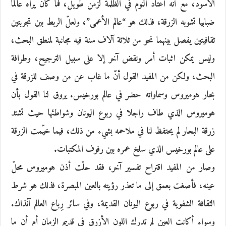
الأسود، مع أنه اعتاد النوم في الظلمة لزمن طويل، فما كان يراه عالما
ضبابيا تشوبه الزرقة، فذلك هو “عالم الأعمى”، ولعلّ الربط بين تجربتين
ثقافيتين يفصل بينهما نحو من ثلاثة آلاف سنة فيه مجانبة لمنطق البحث،
وليس يمكن اثبات أمر ونقض آخر إلا على سبيل الترجيح، وطرافة
البحث، ولكن من المفيد القول أنّ ما غاب عن من وصف للزرقة في
بحار هوميروس وسماواته حضر في عالم بورخيس. يروق لنا القول بأن
هوميروس الذي طاف راجلا في ربوع اليونان وشواطئها حيث تشتد
زرقة البحار لم يحتفظ لنا في ملاحمه بشيء من ذلك، فيما خيّمت الزرقة
على عالم بورخيس الذي سلخ عمره بين رفوف المكتبات.
وصار من المفيد اقتراح تفسير آخر، فقد حلّت أذن هوميروس محلّ
عينه، فأصغت بعمق إلى ما تعذر رؤيته بالعين المبصرة، فذلك هو شرط
الثقافة الشفوية في ربوع اليونان القديمة، وفي سائر رِباع العالم آنذاك.
وسواء أكانت العين لم تدرك اللون الأزرق في قديم الزمان أم أن ما