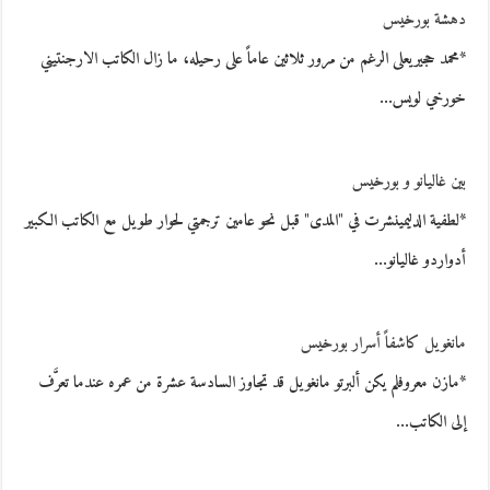
دهشة بورخيس
*محمد حجيريعلى الرغم من مرور ثلاثين عاماً على رحيله، ما زال الكاتب الارجنتيني
خورخي لويس…
بين غاليانو و بورخيس
*لطفية الدليمينشرت في "المدى" قبل نحو عامين ترجمتي لحوار طويل مع الكاتب الكبير
أدواردو غاليانو…
مانغويل كاشفاً أسرار بورخيس
*مازن معروفلم يكن ألبرتو مانغويل قد تجاوز السادسة عشرة من عمره عندما تعرَّف
إلى الكاتب…