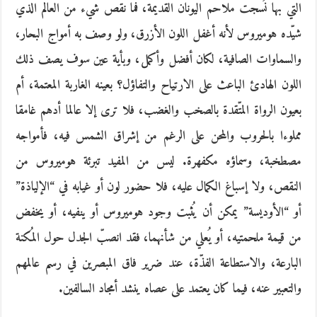
التي بها نُسجت ملاحم اليونان القديمة، فما نقص شيء من العالم الذي
شيّده هوميروس لأنه أغفل اللون الأزرق، ولو وصف به أمواج البحار،
والسماوات الصافية، لكان أفضل وأكمل، وبأية عين سوف يصف ذلك
اللون الهادئ الباعث على الارتياح والتفاؤل؟ بعينه الغاربة المعتمة، أم
بعيون الرواة المتّقدة بالصخب والغضب، فلا ترى إلا عالما أدهم غامقا
مملوءا بالحروب والمحن على الرغم من إشراق الشمس فيه، فأمواجه
مصطخبة، وسماؤه مكفهرة. ليس من المفيد تبرئة هوميروس من
النقص، ولا إسباغ الكمال عليه، فلا حضور لون أو غيابه في “الإلياذة”
أو “الأوديسة” يمكن أن يُثبت وجود هوميروس أو ينفيه، أو يخفض
من قيمة ملحمتيه، أو يُعلي من شأنهما، فقد انصبّ الجدل حول المُكنة
البارعة، والاستطاعة الفذّة، عند ضرير فاق المبصرين في رسم عالمهم
والتعبير عنه، فيما كان يعتمد على عصاه ينشد أمجاد السالفين.
_____