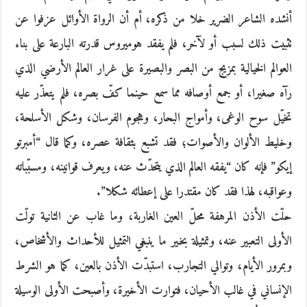
أنشده الشاعر الضرير خلا من ذكره، أم أن الرواة الأوائل عزفوا عن
تثبيت ذلك لسبب أو لآخر، فلم يفقد هوميروس قدرته البارعة على بناء
العوالم الخيالية بمزيج من البصر والبصيرة على غرار العالم الأرضي الذي
رآه صغيرا، أو جمع أوصافه مما سمع حينما كفّ بصره، فلم يتعذّر عليه
تخيّل سوح الوغى، وأمواج البحار، وهجوم الفرسان، وشكل الأسلحة،
وخليط الألوان والأصوات؛ فقد تشبع بثقافة عصره، وكما قال “أمبرتو
إيكو” فإنه كان “يفقه العالم الذي يتحدّث عنه، ويعرف قوانينه، ومسبّباته
وعواقبه، لهذا فقد كان مقتدرا على إعطائه شكلا”.
حلّت الأذن المرهفة محلّ العين الغاربة، وما غاب عن الثانية تولّت
الأولى التعبير عنه، وتمثيلة بخير ما ينبغي التمثيل للأحداث والأشخاص،
وبمرور الأيام، وتوالي التجارب، استبدّت الأذن بالعين، كما هو الشرط
الإنساني في غالب الأحيان، فتوارت الأخيرة، وأصبحت الأولى الوسيلة