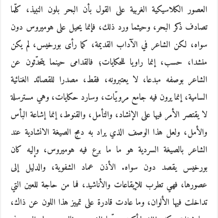
العصور الكلاسيكية الغربية على القول بأن البحر بلون النبيذ، كلّما
تصادف ذكر البحر، وحيثما ورد ذلك، فإنما يحيل على هوميروس دون
سواه، لكن الشاعر في الآداب القديمة، كما رأى بورخيس، لم يكن
منشدا، حسب، إنما راويا للحكايات؛ فالقدامى حينما يتحدّثون عن
الشاعر بوصفه مبدعا، لا يعتبرونه، فقط، مصدرا للقصائد الغنائية
السامية، إنما يرون فيه جامع مرويّات، وسارد حكايات، وهي مسترسلة
لا يقتصر الأمر فيها على الإنشاد، والتأمل، والقنوط، إنما إشاعة البأس
والأمل، ولعل هذا الوصف الذي يراد به دمج الصيغة الانشادية عند
الشاعر بالصيغة السردية هو ما ما برع فيه هوميروس، وإليه كان
بورخيس يقصد دون سواه. الأذن عماد الشفوية، والدليل إلى
عصورها، فهي تطرب للإيقاعات والأناشيد، فما من حاجة للعين التي
تداخلت فيها الألوان، وما عادت قادرة على تمييز هذا اللون عن ذاك،