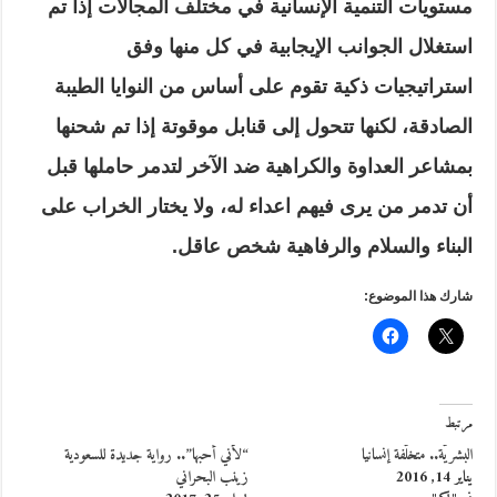
مستويات التنمية الإنسانية في مختلف المجالات إذا تم
استغلال الجوانب الإيجابية في كل منها وفق
استراتيجيات ذكية تقوم على أساس من النوايا الطيبة
الصادقة، لكنها تتحول إلى قنابل موقوتة إذا تم شحنها
بمشاعر العداوة والكراهية ضد الآخر لتدمر حاملها قبل
أن تدمر من يرى فيهم اعداء له، ولا يختار الخراب على
البناء والسلام والرفاهية شخص عاقل.
شارك هذا الموضوع:
مرتبط
البشريَّة.. متخلّفة إنسانياًً
“لأني أحبها”.. رواية جديدة للسعودية
يناير 14, 2016
زينب البحراني