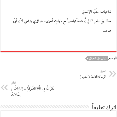
تداعيات الحُبّ الإنساني
معاذ بني عامر *1)إنَّ شغفاً تواصلياً مع ذواتٍ أخرى، هو الذي يدفعني لأن أبرِّز
هذه…
الوسوم
زينب علي البحراني
السابق
الرسالة الثامنة (الحب )
التالي
نَظَرَاتٌ فِي اللُّغَةِ الصُّوْفِيَّةِ .. إشَارَاتٌ و
إحَالاتٌ
اترك تعليقاً