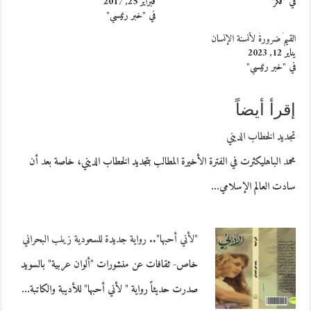
في "فكر"
فبراير 25, 2017
في "خبر رئيسي"
القيمُ ضرورةٌ لأنسنة الإنسان
يناير 12, 2023
في "خبر رئيسي"
إقرأ أيضاً
تجديد الخطاب الديني
محمد الباهليكثرت في الفترة الأخيرة المطالب بتجديد الخطاب الديني، خاصة بعد أن
سادت العالم الإسلامي…
"لأني أحبها".. رواية جديدة للسعودية زينب البحراني
خاص- ثقافات عن منشورات "ألوان عربية" بالسويد
صدرت حديثاً رواية " لأني أحبها" للأديبة والكاتبة…