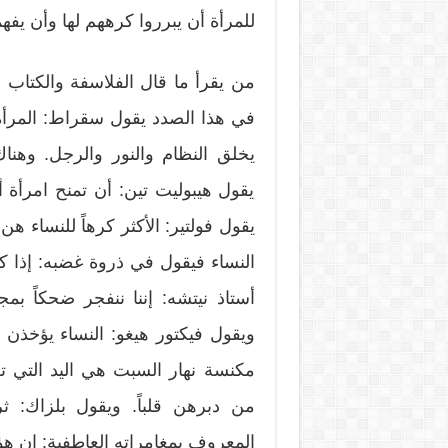
للمرأة أن يبرروا كرههم لها وأن يفه
من يقرأ ما قال الفلاسفة والكتاب 
في هذا الصدد يقول سقراط: المرأة غ
يخلق النظام والنور والرجل. وهناك
يقول هيبوليت تين: أن تمنح امرأة أ
يقول فولتير: الأكثر كرهاً للنساء هن
النساء فيقول في ذروة غضبه: إذا
أستاذ نيتشه: إننا ننفجر ضحكاً بم
ويقول فيكتور هيغو: النساء يؤخذن م
مكنسة نهار السبت هي اليد التي تلا
من دبرهن قلباً. ويقول بلزاك: ث
المعروف بمغامراته العاطفية: إن هؤل