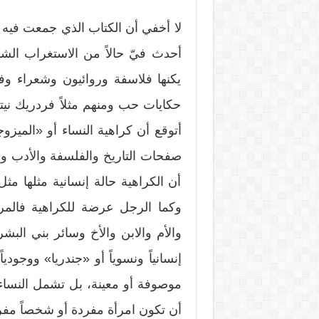
لا أخفي أن الكتاب الذي جمعت فيه ص
أحدث فيّ حالاً من الاستغراب الشد
يكنها فلاسفة وروائيون وشعراء وف
حكايات حب ومنهم مثلاً فردريك ني
أتوقع أن كراهية النساء أو «الميزوجي
صفحات التاريخ والفلسفة والأدب وأن
أن الكراهية حالة إنسانية مثلها م
وكما الرجل عرضة للكراهية فالمرأة
والأم والابن والأخ وسائر بني البش
إنسانياً ونسوياً أو «جندريا» ووجودياً
موصوفة أو معينة، بل تشمل النساء
أن تكون امرأة مفردة أو شخصاً مفرد