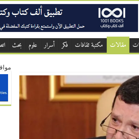
ات
مقالات
مكتبة ثقافات
فكر
أسرار
علوم
بحث
اتص
مواق