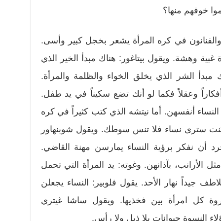
موا خوفهم منها؟
والفنانون في كره المرأة يشعر بخجل كبير وأسى.
بية وهشة. ويقول بيتاغور: هناك مبدأ الخير الذي
 مبدأ الشر الذي يخلق الخواء والظلمة والمرأة.
فكاراً وعقلاً فكما لو أنك تضع سكيناً في يد طفل.
 النساء أنفسهن. أما نيتشه الذي كتب كثيراً في كره
 كنت سترى نساء فلا تنس سوطك. ويقول شوبنهاور
جرد أن نفكر برؤية النساء يمارسن مهنة القاضي.
ثل الأرانب، بآذانهن. وغوته: يد المرأة التي تحمل
طف جيداً نهار الأحد. يقول فلوبير: النساء يجعلن
روة كل امرأة بين فخذيها. ويقول ساشا غيتري
اء النسوة حيوانات بلا ذيل ولا رأس.