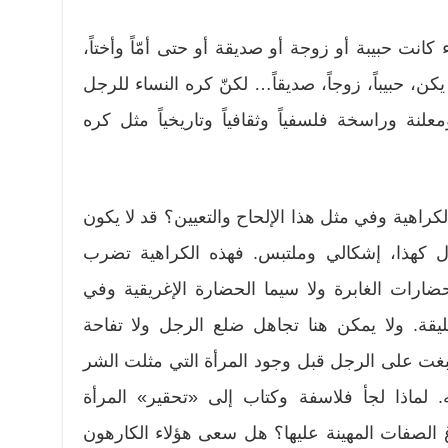
كانت حبيبة أو زوجة أو صديقة أو حتى أمّاً وأختاً،
 يكن، حبيباً، زوجاً، صديقاً… لكنّ كره النساء للرجل
نة وراسخة فلسفياً وثقافياً وتاريخياً مثل كره
لكراهية وفي مثل هذا الإلحاح والتعيين؟ قد لا يكون
 كهذا، إشكالي وملتبس. فهذه الكراهية تضرب
ضارات الغابرة ولا سيما الحضارة الإغريقية وفي
قة. ولا يمكن هنا تجاهل ضلع الرجل ولا تفاحة
سبغت على الرجل قبل وجود المرأة التي مثلت الشر
 لماذا لجأ فلاسفة وكتاب إلى «تحقير» المرأة
 الصفات المهينة عليها؟ هل سعى هؤلاء الكارهون