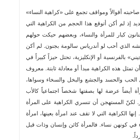
احبته أقوالاً ومواقف تجمع على «كراهية النساء»
يد إذ لم أكن أتوقع هذا الحجم من الكراهية التي
نانون كبار للمرأة والنساء، وبعضهم حيكت حولهم
تشه الذي أحب لو أندرياس سالومة بجنون. لم أكن
ني» بالفرنسية أو الإنكليزية، تحتل حيزاً كبيراً في
 تمثل هذه الكراهية مبدأ أو معادلة ثابتة. معروف
ثل الحب والحسد والجشع والبخل والسخاء وسواها،
 أيضاً عرضة لها بصفتها شخصاً اجتماعياً كالأب
ر. لكنّ المستهجن أن تنسري الكراهية على المرأة
. إنها الكراهية التي لا تقف عند امرأة بعينها، امرأة
 في كونهن نساء. فالمرأة كائن وإنسان وذات قبل
اً.