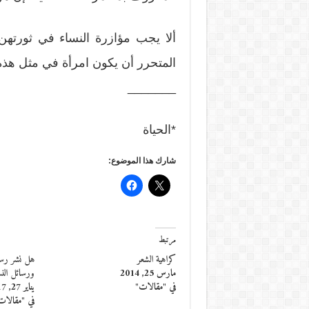
ألا يجب مؤازرة النساء في ثورتهن 
المتحرر أن يكون امرأة في مثل هذه 
_______
*الحياة
شارك هذا الموضوع:
مرتبط
كراهية الشعر
هل نشر رس
مارس 25, 2014
ورسائل الن
في "مقالات"
يناير 27, 2017
في "مقالات