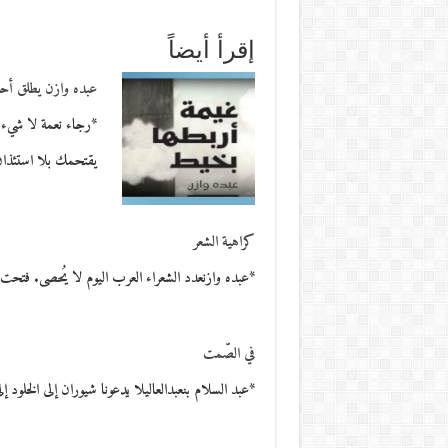
إقرأ أيضاً
عبده وازن يطلق أحل
*رجاء نعمة لا شيء ي
يقتحمك بلا استئذ
كراهية الشعر
*عبده وازنعدد الشعراء العرب اليوم لا يُحصى. فتحت
في الصّمت
*عبد السلام بنعبدالعاليلا يدعونا شيوران إلى الخلود إ