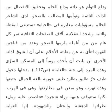
وداع التوأم هو ذاته وداع الحلم وتحقيق الانفصال بين
الذات النائمة وتوأمها المطالب بالصحو. لدى الشاعر
الحالم مسؤوليات مغايرة في «الحياة» تستدعي اليقظة
والتنبه وشحذ العقلانية. آلاف الصفحات الثقافية تمر كل
عام من بين أنامله يلزمها الصحو وعدد من فناجين
القهوة لتنأى به عن معابثة الأحلام. على أن الشوق لذاته
الأخرى لن يلبث أن يأخذه يومياً إلى المسكن السرّي
وهذه المرة إلى جنة «الغابة» (ص117 ). يدخلها دخول
طيف حرّ طليق يطارد طيف حورية بالغة الجمال. يتتبعها
وهذه تهرب وهو يمعن في مطاردتها وهي في الهرب.
لكنها ستتوقف هنيهة وراء شجرة! «تتلصص عليه وملء
نظراتها الدهشة والحنان والشهوة». إنها الغواية