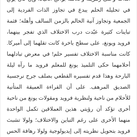
في تحليله الحلم يبدع في تجاوز الذات الفردية إلى
الجمعية وتجاوز آنية الحالم بالزمن السالف وأهله؛ فثمة
تباينات كثيرة عبّدت درب الاختلاف الذي تفجر بينهما،
فرويد ويونغ، على سطح باخرة كانت تقلهما إلى أميركا.
كانت مناسبة الاختلاف تفسير حلم! في معرض تبادلهما
أحلامهما حكى التلميذ يونغ للمعلم فرويد ما رآه ليلة
البارحة وهذا قدم تفسيره القطعي بصلف جرح نرجسية
الصديق المرهف. على أن القراءة العميقة المتأنية
للأحلام من ناحية ولنظرية فرويد ومقولات يونغ من ناحية
أخرى تؤكد أن رؤيتي هذين العملاقين تكمل الواحدة
منهما الأخرى على رغم التباين والاختلاف؛ ولولا تشبث
فرويد بتحويل نظريته إلى إيديولوجية ولولا رهافة الحس