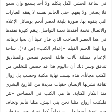
في ساعة الحشر. الكل يتكلم ولا أحد يسمع وإن سمع
فلا يصغي ولا يفهم. حتى الحالم نفسه لا يفقه العبارات
التي يتفوه بها. صورة بليغة لعصر أُتخم بوسائل الإعلام
والاتصال تخمة أفقدتنا نعمة التواصل. نِـعَم كثيرة نفقدها
في هذا العصر الصاخب الذي قدّر علينا أن نحيا ترهاته.
ويا لهذا الحلم الفيلم «إعدام الكتب»،(ص 78). ساحة
الإعدام ممتلئة بآلات هائلة الحجم تطحن والصناديق
تتدفق وسر ذلك أن «اليوم هذا قد خصص للتخلص من
الكتب مجاناً». هذه ليست نهاية مكتبة وحسب بل زوال
ثقافة تشربها الإنسان حقبات مديدة من التاريخ البشري
منذ ابتكار الكتابة. ها هي الكتب في المطاحن «تئن
فللكتب أرواح مثلنا نحن بني البش. مثلنا تتألم وتخاف
حين تودع أصحابها …» تماماً كما نودع نحن مؤلفات