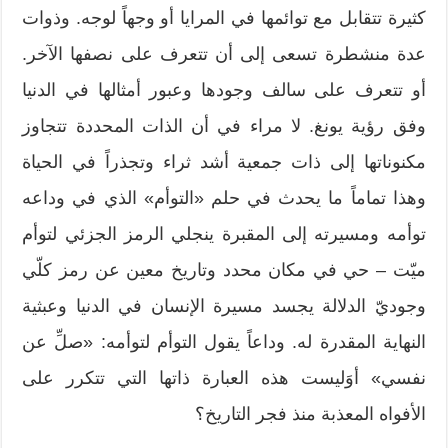
كثيرة تتقابل مع توائمها في المرايا أو وجهاً لوجه. وذوات
عدة منشطرة تسعى إلى أن تتعرف على نصفها الآخر.
أو تتعرف على سالف وجودها وعبور أمثالها في الدنيا
وفق رؤية يونغ. لا مراء في أن الذات المحددة تتجاوز
مكنوناتها إلى ذات جمعية أشد ثراء وتجذراً في الحياة
وهذا تماماً ما يحدث في حلم «التوأم» الذي في وداعه
توأمه ومسيرته إلى المقبرة ينجلي الرمز الجزئي لتوأم
ميّت – حي في مكان محدد وتاريخ معين عن رمز كلّي
وجوديّ الدلالة يجسد مسيرة الإنسان في الدنيا وعبثية
النهاية المقدرة له. وداعاً يقول التوأم لتوأمه: «صلِّ عن
نفسي» أوَليست هذه العبارة ذاتها التي تتكرر على
الأفواه المعذبة منذ فجر التاريخ؟