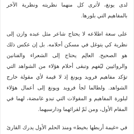
لدى يونغ، لأثرى كل منهما نظريته ونظرية الآخر
بالمفاهيم التي بلورها.
على سعة اطلاعه لا يحتاج شاعر مثل عبده وازن إلى
نظرية كي يتوغل في مسكن أحلامه. بل إن عكس ذلك
هو الصحيح. العالِم يحتاج إلى الشعراء والفنانين
والروائيين ليُفهم وتبقى أحلام هؤلاء من الشواهد التي
تؤكد مفاهيم فرويد ويونغ إذ لا قيمة لأي مقولة خارج
الشواهد. ولطالما لجأ فرويد ويونغ إلى أعمال هؤلاء
لبلورة المفاهيم و المقولات التي تبدو غامضة، لهما في
المقام الأول، ومن ثَمّ لقرائهما ودارسيهما.
في «غيمة أربطها بخيط» ومنذ الحلم الأول يدرك القارئ