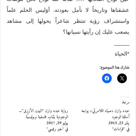
عشقناها وتاريخاً لا نأمل بعودته. أوَليس الحلم علماً
واستشراف رؤية تنتظر شاعراً يحولها إلى مشاهد
يصعب عليك إن رأيتها نسيانها؟
_____
*الحياة
شارك هذا الموضوع:
مرتبط
عبده وازن «صياد اللامرئي» يواجه
رواية عبده وازن “البيت الأزرق”..
أسئلة الوجود
الوجودية بثيابٍ فلسفية وبوليسيّة
يناير 23, 2015
يوليو 29, 2017
في "قراءات"
في "خبر رئيسي"