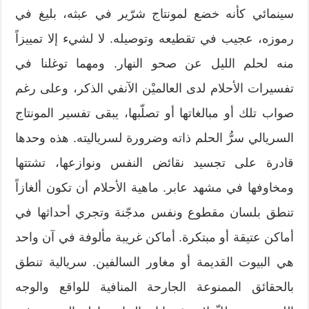
سينمائي كأنه خضع لمونتاج شرّير في عبثه، بليغ في
رموزه، عجيب في تقطيعه وتوصيله. لا لشيء إلا تمييزاً
منه لحلم الليل عن صحو النهار. ومهما توغلنا في
تفسيرات الأحلام لدى العالميْن الآنفي الذكر، وعلى رغم
صواب تلك أو مبالغاتها أو تصلّبها، يبقى تفسير المونتاج
السريالي سرُّ الحلم ذاته وضرورة لسرياليته. هذه وحدها
قادرة على تجسيد نقائض النفس ونوازعها، تشتتها
ومخاوفها في مشهد عابر. ماهية الأحلام أن تكون ألغازاً
تنطق بلسان مقطوع ونفس مدجّنة وتجري أحداثها في
أماكن عتيقة أو مبتكرة. أماكن غريبة مألوفة في آن واحد
هي البيوت القديمة أو مغاور السالفين. سريالية تنطق
بالحقائق الممنوعة الجارحة المنافية للواقع والوجه