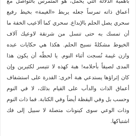
بأهمية الدّلالة التي يحمل، هو المتمرس بالتواصل مع
أعماق ذاته تمرساً جعله يربط «الغيمة» بخيط رفيع
سحري يصل الحلم بالإبداع. سحري كما ألاعيب الخفة ما
أن تمسك به حتى تنسل من شرنقة لاوعيك آلاف
الخيوط مشكلةً نسيج الحلم. هكذا هي حكايات عبده
وازن غيمة نُسجت أثناء النوم. يا لحظّه أن يكون هذا
المدى لصيقاً بأحلامه! هبة كهذه لا تتيسر لكثيرين وإن
كان إثراؤها يستدعي هبة أخرى: القدرة على استشفاف
أعماق الذات والدأب على القيام بذلك، لا في النوم
وحسب بل وفي اليقظة أيضاً وفي الكتابة. فما ذات النوم
وذات الوعي سوى كينونات متصلة لا سبيل إلى فك
اشتباكها.