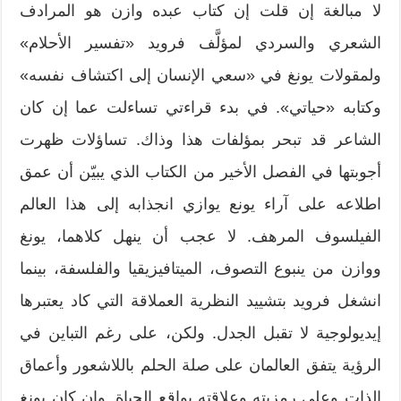
لا مبالغة إن قلت إن كتاب عبده وازن هو المرادف
الشعري والسردي لمؤلَّف فرويد «تفسير الأحلام»
ولمقولات يونغ في «سعي الإنسان إلى اكتشاف نفسه»
وكتابه «حياتي». في بدء قراءتي تساءلت عما إن كان
الشاعر قد تبحر بمؤلفات هذا وذاك. تساؤلات ظهرت
أجوبتها في الفصل الأخير من الكتاب الذي يبيّن أن عمق
اطلاعه على آراء يونع يوازي انجذابه إلى هذا العالم
الفيلسوف المرهف. لا عجب أن ينهل كلاهما، يونغ
ووازن من ينبوع التصوف، الميتافيزيقيا والفلسفة، بينما
انشغل فرويد بتشييد النظرية العملاقة التي كاد يعتبرها
إيديولوجية لا تقبل الجدل. ولكن، على رغم التباين في
الرؤية يتفق العالمان على صلة الحلم باللاشعور وأعماق
الذات وعلى رمزيته وعلاقته بواقع الحياة. وإن كان يونغ