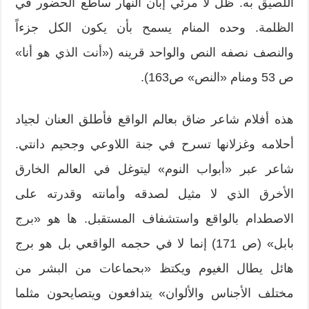
اللصيق به. ظلّ لا مرئي إبان النهار ساطع الحضور في
الظلمة. وحده المنام يسمح بأن يكون الكل جزءاً
والنصف نصفه النص والواحد قرينه («أنت الذي هو أنا»
ص 53 ومنام «النص» ص163).
هذه أفلام شاعر ضاق بعالم الواقع فأطلق العنان لجياد
أحلامه وغزلانها تسرح في جنة اللاوعي وجحيم دانتي.
شاعر عبر «أبواب النوم» ليتوغل في العالم الخارق
الأخرق الذي لا مثيل لصدقه وأمانته وقدرته على
الاصطدام بالواقع واستشفاف المستقبل. ها هو «برج
بابل» (ص 171) إنما لا في حجمه الواقعي بل هو برج
هائل يطال الغيوم ويكتظ «بحماعات من البشر من
مختلف الأجناس والألوان» يتدافعون ويتصايحون مثلما