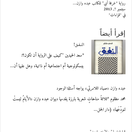
رواية “غرفة أبي” للكاتب عبده وازن…
سبتمبر 7, 2013
في "قراءات"
إقرأ أيضاً
النـفـق!
*سعد الحميدين "كيف على الرواية أن تكون؟:
بيسكولوجية أم اجتماعية أم ذاتية، وهل عليها أن…
عبده وازن «صياد اللامرئي» يواجه أسئلة الوجود
محمد مظلوم *ثلاثةُ مناخاتٍ شعرية بارزة يقدمها ديوان عبده وازن «الأيامُ ليستْ
لنودِّعَها» (دار الجمل…