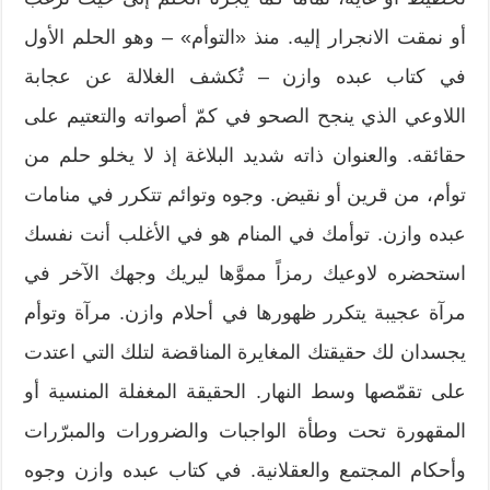
أو نمقت الانجرار إليه. منذ «التوأم» – وهو الحلم الأول
في كتاب عبده وازن – تُكشف الغلالة عن عجابة
اللاوعي الذي ينجح الصحو في كمّ أصواته والتعتيم على
حقائقه. والعنوان ذاته شديد البلاغة إذ لا يخلو حلم من
توأم، من قرين أو نقيض. وجوه وتوائم تتكرر في منامات
عبده وازن. توأمك في المنام هو في الأغلب أنت نفسك
استحضره لاوعيك رمزاً مموَّها ليريك وجهك الآخر في
مرآة عجيبة يتكرر ظهورها في أحلام وازن. مرآة وتوأم
يجسدان لك حقيقتك المغايرة المناقضة لتلك التي اعتدت
على تقمّصها وسط النهار. الحقيقة المغفلة المنسية أو
المقهورة تحت وطأة الواجبات والضرورات والمبرّرات
وأحكام المجتمع والعقلانية. في كتاب عبده وازن وجوه