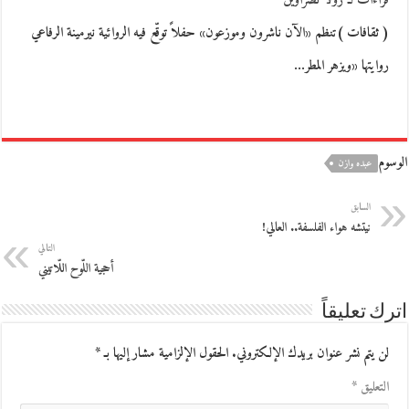
قراءات لـ"رولا نصراوين"
( ثقافات )تنظم «الآن ناشرون وموزعون» حفلاً توقّع فيه الروائية نيرمينة الرفاعي
روايتها «ويزهر المطر…
الوسوم
عبده وازن
السابق
نيتشه هواء الفلسفة.. العالي!
التالي
أحجية اللّوح اللّاتيني
اترك تعليقاً
لن يتم نشر عنوان بريدك الإلكتروني.
الحقول الإلزامية مشار إليها بـ
*
التعليق
*