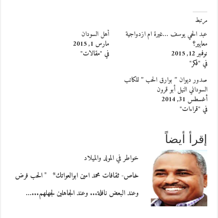
مرتبط
عبد الحي يوسف …غيرة ام ازدواجية
أهل السودان
معايير؟
مارس 1, 2015
نوفمبر 12, 2015
في "مقالات"
في "فكر"
صدور ديوان ” بوارق الحب ” للكاتب
السوداني النيل أبو قرون
أغسطس 31, 2014
في "قراءات"
إقرأ أيضاً
خواطر في المولد والميلاد
خاص- ثقافات محمد امين ابوالعواتك* " الحب فرض
وعند البعض نافلة... وعند الجاهلين لجهلهم...…