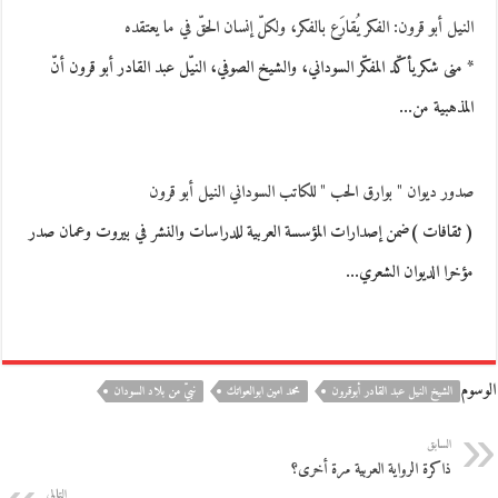
النيل أبو قرون: الفكر يُقارَع بالفكر، ولكلّ إنسان الحقّ في ما يعتقده
* منى شكريأكّد المفكّر السوداني، والشيخ الصوفي، النيّل عبد القادر أبو قرون أنّ
المذهبية من…
صدور ديوان " بوارق الحب " للكاتب السوداني النيل أبو قرون
( ثقافات )ضمن إصدارات المؤسسة العربية للدراسات والنشر في بيروت وعمان صدر
مؤخرا الديوان الشعري…
الوسوم
الشيخ النيل عبد القادر أبوقرون
محمد امين ابوالعواتك
نبيّ من بلاد السودان
السابق
ذاكرة الرواية العربية مرة أخرى؟
التالي