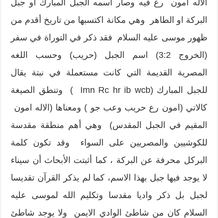
الاله امون رع فيه وصار اسمه الجبل المبارك أو جبل
البركة او الطاهر وهي مكانة اكتسبها من تاريخ أقدم من
ظهور موسى عليه السلام فقد ذكر في التوراة في سفر
(الخروج 3:2) اسم الجبل (حريب) وحسب اللغه
المصرية القديمة التي كانت مستعملة في نبتة يقال
للجبل المبارك (Imn Rc hr ib wcb ) وتنطق الصيغة
كالاتي (امون رع حريب وعب جو ) ومعناها (الاله امون
المقيم في الجبل المقدس) وهي أهم منطقة مقدسة
للكوشيين والمصريين على السواء وقد تكون كلمة
البركل محرفة عن البركة ، كما أثبتت الأبحاث أن سيناء
لا يوجد فيها جبل بهذا الاسم، كما لم يذكر القرآن تقديسا
لجبل بل ذكر واديا مقدسا وتكليم الله لموسى عليه
السلام كان من شاطئ الوادي الايمن ولا يوجد شاطئ