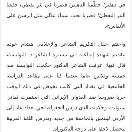
في دهليز/ حطّمنا الدهليز/ فصرنا في بئر نفطي/ جففنا
البئر النفطيّ/ فصرنا تحت سماء تتدّلى مثل الرسن على
الأنفاس».
واختتم حفل التكريم الشاعر والإعلامي هشام عودة
بتقديم شهادة إبداعية في مسيرة الشاعر د. النوايسة،
قال فيها: عرفت الشاعر الدكتور حكمت النوايسة منذ
خمسة وثلاثين عاما عندما كنا على مقاعد الدراسة
الجامعية في بغداد التي كانت تخوض في ذلك الوقت
حربا ضروسا ضد العدوان الإيراني التي استمرت ثماني
سنوات، وحكمت الذي درس الجغرافيا في بغداد عاد إلى
الأردن ليلتحق بالجامعة من جديد ويدرس اللغة العربية
ليحصل لاحقا على درجة الدكتوراة.