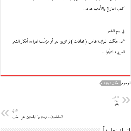
كتب التاريخ والأدب هذه…
في يوم الشعر
*د. حكمت النوايسةخاص ( ثقافات )لو انبرى نفر أو مؤسّسة لقراءة أفكار الشعر
العربي، لتبيّنوا…
الوسوم
حكمت النوايسة
السابق
بَحْرٌ
التالي
السلطعون.. ديستوبيا الباحثين عن الحب