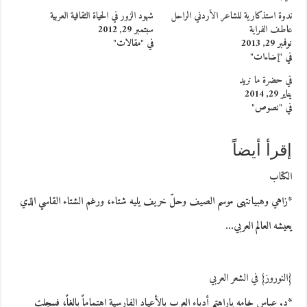
ندوة استذكارية للشاعر الأردني الراحل
شهود الزور في الحياة الثقافية العربية
عاطف الفراية
سبتمبر 29, 2012
نوفمبر 29, 2013
في "مقالات"
في "إضاءات"
في حضرة ما نريد
يناير 29, 2014
في "نصوص"
إقرأ أيضاً
الكتاب
*زاهي وهبيانتهى موسم الصيف وحلّ خريف يليه شتاء، ورغم الشتاء القاسي الذي
يعيشه العالم العربي…
{النوروز} في الشعر العربي
*د. عباس خامه ياراهتم أدباء العرب بالأعياد الفارسية اهتماماً بالغاً، فسجلت