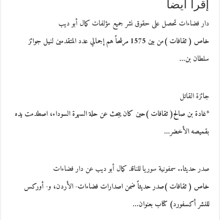
إقرأ أيضاً
دار فضاءات تحصل على حقوق نشر جميع مؤلفات كمال أبو ديب
خاص ( ثقافات )من بين 1575 مرشحاً هم إجمالي عدد المتقدمين لنيل جوائز
سلطان بن…
جائزة القاتل
*غادة بن صالح( ثقافات )حين كان يبحث عن حلة السهرة السوداء، اصطدمت يده
بقميصه الأخضر…
صدر حديثا.. سمفونية سوريا للناقد كمال أبو ديب عن دار فضاءات
خاص ( ثقافات )صدر حديثاً ضمن اصدارات فضاءات- الأردن، و- أوركس
للنشر أكسفورد) كتاب بعنوان…