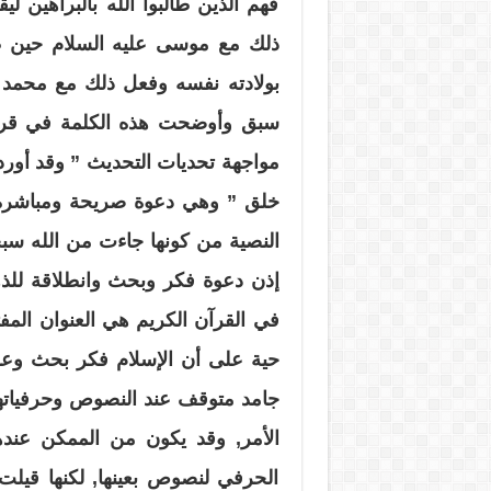
فهم الذين طالبوا الله بالبراهين ل
ذلك مع موسى عليه السلام حين ط
بولادته نفسه وفعل ذلك مع محمد ع
سبق وأوضحت هذه الكلمة في قراء
مواجهة تحديات التحديث ” وقد أورد
خلق ” وهي دعوة صريحة ومباشرة للت
النصية من كونها جاءت من الله سبحا
إذن دعوة فكر وبحث وانطلاقة للذه
في القرآن الكريم هي العنوان المفت
حية على أن الإسلام فكر بحث وعلم
جامد متوقف عند النصوص وحرفياتها
الأمر, وقد يكون من الممكن عنده
الحرفي لنصوص بعينها, لكنها قيلت