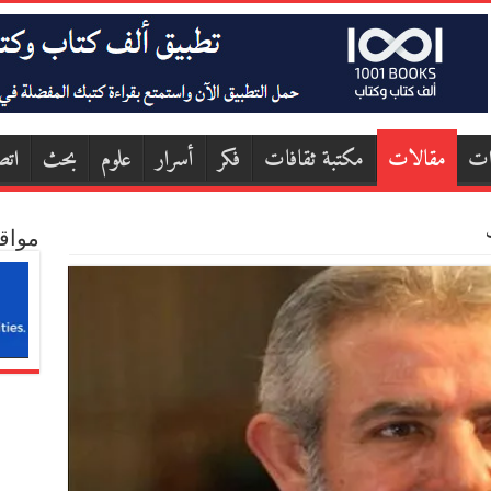
ات
مقالات
مكتبة ثقافات
فكر
أسرار
علوم
بحث
اتص
ب
مواق