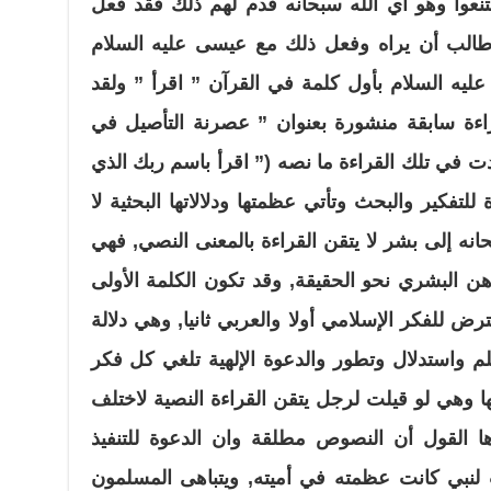
يقتنعوا وهو أي الله سبحانه قدم لهم ذلك فقد فعل
الب أن يراه وفعل ذلك مع عيسى عليه السلام
ليه السلام بأول كلمة في القرآن ” اقرأ ” ولقد
ة سابقة منشورة بعنوان ” عصرنة التأصيل في
ت في تلك القراءة ما نصه (
” اقرأ باسم ربك الذي
فكير والبحث وتأتي عظمتها ودلالاتها البحثية لا
نه إلى بشر لا يتقن القراءة بالمعنى النصي, فهي
ن البشري نحو الحقيقة, وقد تكون الكلمة الأولى
رض للفكر الإسلامي أولا والعربي ثانيا, وهي دلالة
 واستدلال وتطور والدعوة الإلهية تلغي كل فكر
 وهي لو قيلت لرجل يتقن القراءة النصية لاختلف
ا القول أن النصوص مطلقة وان الدعوة للتنفيذ
 لنبي كانت عظمته في أميته, ويتباهى المسلمون