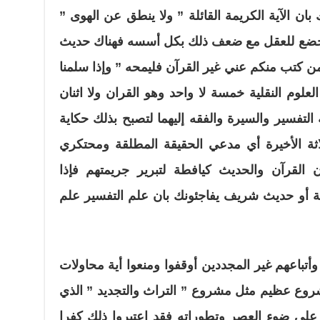
ن الآية الكريمة القائلة ” ولا ينطق عن الهوى ”
يخضع للعقل مع ضعف ذلك بكل أسسه فهناك حديث
كتب منكم عني غير القرآن فليمحه ” وإذا سلمنا
علوم النقلية خمسة لا واحد وهو القران ولا اثنان
لتفسير والسيرة والفقه إليهما لتصبح بذلك حكاية
اثة الأخيرة أي مدعي الحقيقة المطلقة ومحتكري
ن القرآن والحديث كيافطة لتبرير جريمتهم فإذا
ة أو حديث شريف يفاجئونك بان علم التفسير علم
تباعهم غير المجددين أوقفوا ومنعوا أية محاولات
شروع عظيم مثل مشروع ” التراث والتجديد ” الذي
ة على ضوء العصر وتطوراته فقد اعتبروا ذلك كفرا