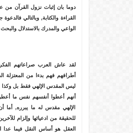
دوما بان إثبات نزول القرآن من عند
القراءة والكتابة, وبالتالي فالدعو
الواعي والمدرك بالاستدلال والبحث و
لقد عاش العرب صراعاتهم الفكرية
أطرافهم فهم بدءا من المعتزلة ال
ليس المقدس الإلهي فقط بل وكذا ف
أنهم أعطوا أنفسهم نفس ما أعطوه
الإلهي مقدس له ما يبرره, أما أن 
للحقيقة من ادعيائها وإلزام للآخرين
العقل هو أساس النقل فيما عدا ا