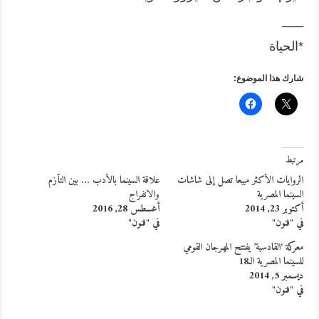
___
*الحياة
شارك هذا الموضوع:
مرتبط
الروايات الأكثر مبيعا تصل إلى شاشات
علاقة السينما بالأدب … بين التأزم
السينما المصرية
والانفراج
أكتوبر 23, 2014
أغسطس 28, 2016
في "فنون"
في "فنون"
معركة ‘القادسية’ يفتتح المهرجان القومي
للسينما المصرية الـ18
ديسمبر 5, 2014
في "فنون"