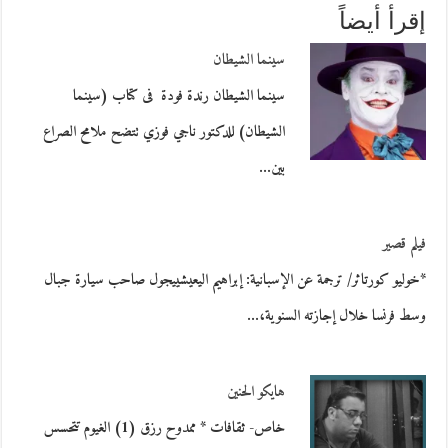
إقرأ أيضاً
سينما الشيطان
سينما الشيطان رندة فودة فى كتاب (سينما
الشيطان) للدكتور ناجي فوزي تتضح ملامح الصراع
بين…
فيلم قصير
*خوليو كورتاثر/ ترجمة عن الإسبانية: إبراهيم اليعيشييجول صاحب سيارة جبال
وسط فرنسا خلال إجازته السنوية،…
هايكو الحنين
خاص- ثقافات * ممدوح رزق (1) الغيوم تتحسس