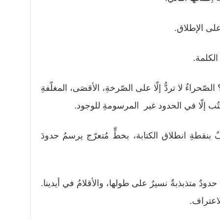
على الإطلاق.
الكلمة.
حراءُ لا تردُّ إلّا على الصّرخةِ، الأقصَى، المغلّفةِ
نكتُب إلّا في الحدود غير المرسومةِ للوجود.
ٌ بنقطةِ انطلاق الكتابة، بخطٍّ مُتعرّج يرسمُ حدودَ
ودٌ متذبذبةٌ نسيرُ على طولها، والأقلامُ في أيدينا.
لاعتراف.