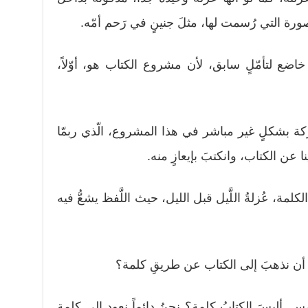
ورة التي رُسمت لها، مثلَ جنينٍ في رَحم أمّه.
ضع لتأمّلٍ سابق، لأن مشروع الكتاب هو، أوّلاً،
اركة بشكلٍ غير مباشر في هذا المشروع، الّذي ربمّا
عن الكتاب، وانكتبَ بإيعازٍ منه.
الكلمة، عُزلةُ اللَّيل قبل الليل، حيث اللَّفظ يشعُّ فيه
 أن نذهبَ إلى الكتاب عن طريقِ كلمة؟
مس. أليسَ الكتابُ كلمة؟ نحنُ دائماً نعود إلى كلمة