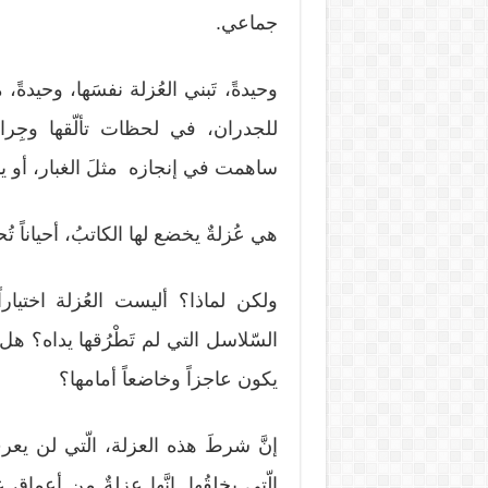
جماعي.
وحيدةً، تَبني العُزلة نفسَها، وحيدةً، م
للجدران، في لحظات تألّقها وجِرا
ساهمت في إنجازه مثلَ الغبار، أو ينك
هي عُزلةٌ يخضع لها الكاتبُ، أحياناً تُ
ولكن لماذا؟ أليست العُزلة اختيار
السّلاسل التي لم تَطْرُقها يداه؟ هل 
يكون عاجزاً وخاضعاً أمامها؟
إنَّ شرطَ هذه العزلة، الّتي لن يعر
الّتي يخلقُها. إنَّها عزلةٌ من أعماقِ