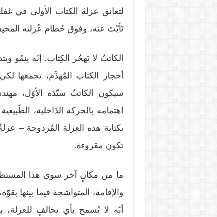
لتعانق عزلةَ الكتاب الأولى في غفلةِ
نَأيْتَ عنه، وفوق حُطام عُزلته المخيف
الكاتبُ لا يَهجُر الكِتاب. إنّه ينمُو
أحجار الكتاب المُهدَّم، تجمعها لكي 
سيكون الكاتبُ سيّدَه الأوّل، مهندسَه
اهتمامه بالحركة الدّاخلية، الطّبيعية 
بكتابة هذه العزلة المُزدوجة – عزلةُ 
تكون مقروءة.
ما من مكانٍ آخر سوى هذا المستطي
والإقامة، المتواشجة فيما بينها بقوّة
أنّه لا يُسمح بأي تحالفٍ للعزلة، ب