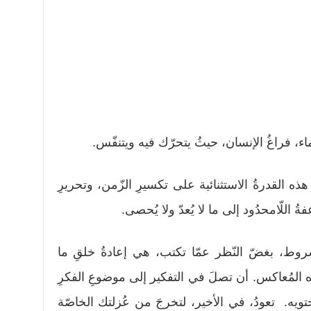
اء، فراغُ الإنسان، حيثُ يتحرّك فيه ويتنفّس.
ا هذه القدرةُ الاستثنائية على تكسيرِ الزّمن، وتحريرِ
 اللّامحدُود إلى ما لا يُعدّ ولا يُحصى.
روط، بغضّ النّظر عمّا تكتب، هي إعادةُ خلقِ ما
جاه المُعاكس. أن تصلَ في التفكير إلى موضوعِ الفكرِ
حتويه. تعودُ، في الأخير، لتخرجَ من عُزلتك الخاصّة