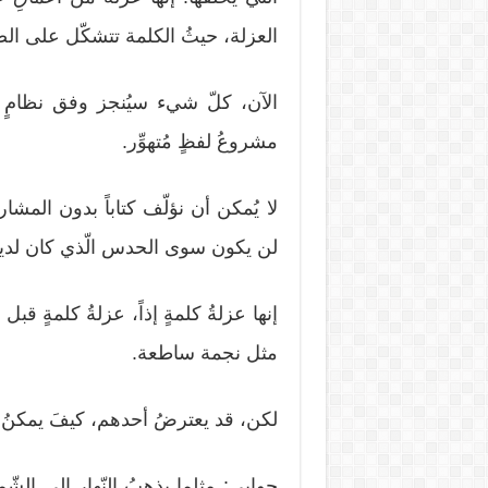
العزلة، حيثُ الكلمة تتشكّل على الص
الآن، كلّ شيء سيُنجز وفق نظامٍ خا
مشروعُ لفظٍ مُتهوِّر.
لا يُمكن أن نؤلّف كتاباً بدون المش
لن يكون سوى الحدس الّذي كان لدينا 
إنها عزلةُ كلمةٍ إذاً، عزلةُ كلمةٍ قبل 
مثل نجمة ساطعة.
لكن، قد يعترضُ أحدهم، كيفَ يمكنُ
جوابي: مثلما يذهبُ النّهار إلى الشّ