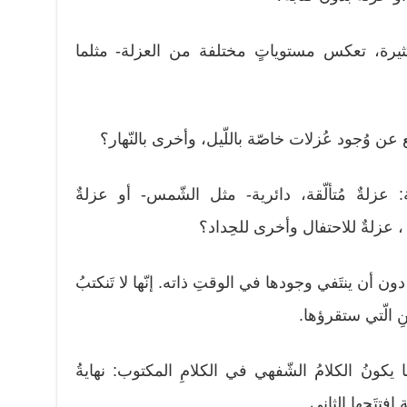
ثيرة، تعكس مستوياتٍ مختلفة من العزلة- مثلما
عن وُجود عُزلات خاصّة باللّيل، وأخرى بالنّهار؟
عزلةٌ مُتألّقة، دائرية- مثل الشّمس- أو عزلةٌ
، عزلةٌ للاحتفال وأخرى للحِداد؟
 أن ينتَفي وجودها في الوقتِ ذاته. إنّها لا تَنكتبُ
نِ الّتي ستقرؤها.
 يكونُ الكلامُ الشّفهي في الكلامِ المكتوب: نهايةُ
 اِفتتَحها الثاني.