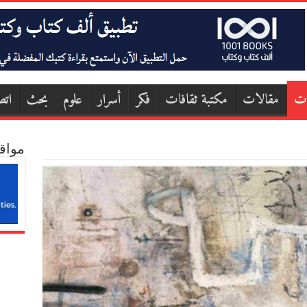
ات
مقالات
مكتبة ثقافات
فكر
أسرار
علوم
بحث
اتص
مواق