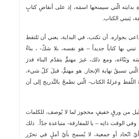
 بدايته الّتي سيمنحها اسمَه، إذ على أنقاضِ كتابٍ
ة، يَنبني الكتاب.
 ويتداعى بجواره. أن تكتب، في البداية، يعني أن تَلتقط
تبني بها كتاباً جديداً – هو نفسه، بلا شكّ- ، بناءٌ
 وبَنّاءَه، ومع ذلك، غيرَ مهتمٍّ بتقدّم البناء قدرَ
الّتي تسبقُ نهاية الإنجاز. هو مهتمٌّ، قبلَ كلّ شيء،
اللّفظ وعزلةُ الكتاب- الّتي تطمحُ بالتَّدريج إلى أن
ل من ورقٍ خفيفٍ محجوز لما لا يُوصف، للكلمات
، وفي الوقت ذاتِه – يا للمفارقة- متباعدة جدّاً. ذلك
أيّ اتّحاد أو جمعية، لا يُسمح بأيّ أملٍ في تحرّر