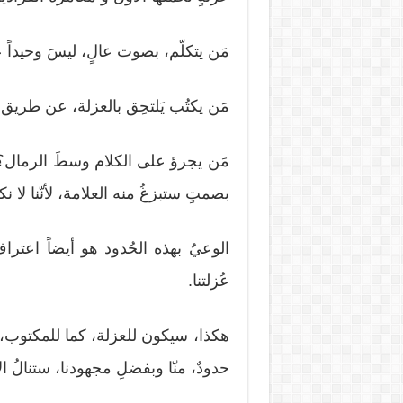
مَن يتكلّم، بصوت عالٍ، ليسَ وحيداً 
مَن يكتُب يَلتحِق بالعزلة، عن طريق 
مَن يجرؤ على الكلام وسطَ الرمال؟ الصّ
بصمتٍ ستبزغُ منه العلامة، لأنّنا لا 
الوعيُ بهذه الحُدود هو أيضاً اعتراف
عُزلتنا.
هكذا، سيكون للعزلة، كما للمكتوب، حد
حدودٌ، منّا وبفضلِ مجهودنا، ستنالُ ا