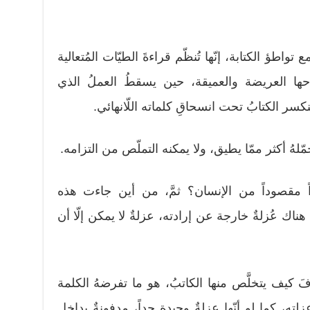
ع تواطؤ الكتابة، إنّها تُنظّم قراءةَ الطيّات المُتعالية
حها العريضة والعميقة، حين يسقطُ العملُ الذي
سر الكتابُ تحت انسحاقِ كلماته اللّانهائي.
حمّلهُ أكثر ممّا يطيق، ولا يمكنه التملّص من التزامه.
اً مقصوداً من الإنسان؟ ثمَّ، من أين جاءت هذه
هناك عُزلةٌ خارجة عن إرادته، عزلةٌ لا يمكن إلّا أن
فَ كيف يتخلَّص منها الكاتبُ، هو ما تفرضهُ الكلمة
 عزلته، كما لو أنّها عزلةٌ وحيدة جداً، مدفونةٌ بداخل