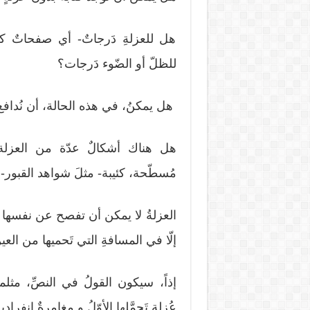
هل للعزلةِ دَرجاتٌ- أي صفحاتٌ ك
للظلّ أو الضّوء دَرجات؟
هل يمكنُ، في هذه الحالة، أن نُدافع 
هل هناك أشكالٌ عدّة من العزلة: 
مُسطّحة، كئيبة- مثلَ شواهد القبور- 
العزلةُ لا يمكن أن تفصح عن نفسها دون
إلّا في المسافةِ التي تَحميها من العي
إذاً، سيكون القولُ في النصِّ، مثلما
عُزلةٍ تَحمَّلها الأوّلُ و مغامرةٌ انفرادية