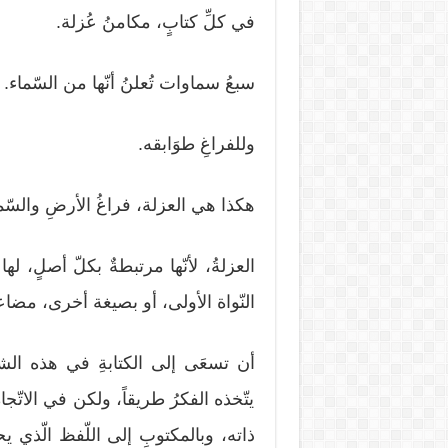
في كلِّ كتابٍ، مكامنُ عُزلة.
سبعُ سماوات تُعلنُ أنّها من السّماء.
وللفراغِ طوَابقه.
هكذا هي العزلة، فراغُ الأرضِ والسّم
العزلةُ، لأنّها مرتبطةٌ بكلّ أصلٍ، له
النّواة الأولى، أو بصيغة أخرى، مضاعفةُ
أن تسعَى إلى الكتابةِ في هذه الش
يتّخذه الفكرُ طريقاً، ولكن في الاتّ
ذاته، وبالمكتوبِ إلى اللّفظ الّذي ي