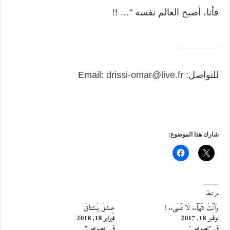
فأنا، أصبح العالم نفسه “… !!
________
للتواصل: Email:
drissi-omar@live.fr
شارك هذا الموضوع:
مرتبط
وَأَنْتَ تَتَهَيَّأ.. لَا تَنْسَى.. !
عِـشقٌ يُـشتاقُ
نوفمبر 18, 2017
فبراير 18, 2018
في "نصوص"
في "نصوص"