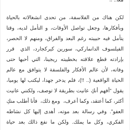
لكن هناك من الفلاسفة، من تحدى انشغالاته بالحياة
وبأفكارها، وجعل تواصل الأوقات، و التأمل لديه، وقتا
يتأمل فيه حبيبته رغم البعد والفراق، ومنهم لا الحصر،
الفيلسوف الدانماركي، سورين كيركجارد، الذي قرر
بإرادته قطع علاقته بخطيبته ريجينا، التي أحبها حتى
وفاته، لأن عالم الأفكار والفلسفة لا يتوافق مع عالم
الحياة الواقعية (.. !!)، فلم يدخر جهدا، ليكتب لها يوميا،
يقول “أفهم أنكِ عانيت بطريقة لا توصف، ولكنني عانيت
أكثر، كما أعتقد، وكما أعرف، ومع ذلك، فأنا أطلب منكِ
العفو”. وفي رسالة بعد موته، أهدى إليها كل نشاطه
الفكري، وكل ما يملك. ولكن ما نفع ذالك بعد حياة