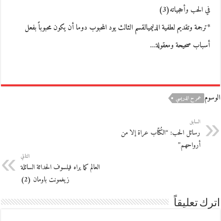
في الحب وأحجياته(3)
*ترجمة وتقديم لطفية الدليميالقسم الثالث يود المحبوب دوما أن يكون محبوباً بفعل
أسباب صحيحة ومعقولة…
الوسوم
عمر ح الدريسي
السابق
رسائل الحب: “الكُتّاب عراة إلا من
أرواحهم”
التالي
العالم كما يراه فيلسوف الحداثة السائلة
زيغمونت باومان (2)
اترك تعليقاً