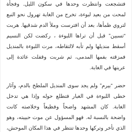
فتشجعت وانتظرت وحدها في سكون الليل. وفجأة
لمحت من بعيد لبوءة، تخرج من الغابة تهرول نحو النبع
لتروي ظمأها، بعد أن افترست وملأ الدم شدقيها. هربت
“تسبين” قبل أن تراها اللبوءة ، ركضت لكن النسيم
أسقط منديلها ولم تأبه لالتقاطه، مرت اللبوءة بالمنديل
فمزقته بفمها المدمى، ثم شربت وقفلت عائدة إلى
عرينها في الغابة.
حضر “بيرم” ولم يجد سوى المنديل الملطخ بالدم، وآثار
خطى اللبوءة في الغبار فتطلع حوله وإذا هي تدخل
الغابة. كان المشهد واضحاً وفظيعاً وخلاصته كانت
واضحة بالنسبة له. فهو المسؤول عن موت حبيبته، وهو
الذي تأخر وتركها وحدها تنتظر في هذا المكان الموحش،