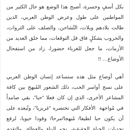
بكل أسفٍ وحسرة، أصبح هذا الوضع هو حال الكثير من
المواطنين على طول وعرض الوطن العربي، الذين
طالت بلادهم ويلات، التّشاحن، والصلف على الثروات،
والحروب بشكلٍ فاق قل التوقعات، مما خلق العديد من
الأزمات، ما جعل للغرباء حضورا، زاد من استفحال
الأوضاع… !!
أهي أوضاع مثل هذه ستساعد إنسان الوطن العربي
على نسج أواسر الحب، ذلك الشعور المُبهج بين كافة
المشاعر الأخرى، الذي إن كان فعلا “حبا”، بقي صامداً
في مُواجهة الأفكار التي تختصره “غريزيا”، وتُبعده على
أن يكون حبا لطيفا/ مُبهجا/مرحا/ وقودا حيويا، لرفع
تحديات الحياة الحقيقية، نحو البناء والعطاء، والتقدم