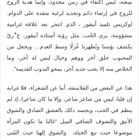
سِعته، ليس اكتفاء في زمن محدود، وإنما هدية الروح
للروح في إرضاء دائم وتجديد لرغبة متقدة على الدوام.
لوكريس تلميذ أبيقور ، الذي انتحر بعد علاقة غرامية
مشؤومة، يرى الحُب، مثل رؤية أستاذه أبيقور، ع”ُريّ
يكشف بؤسنا ويُظهرنا عُزلًا وسط العدم… ويجعل من
المحبوب خلق آخر ووهم وخيال ليس له آخر، وما
الخلاص منه إلا بحب جديد آخر، يمحو الندوب القديمة”.
هذا عن البعض من الفلاسفة، أما عن الشعراء، فلا غرابة
إن قلنا، ليس من شاعر شاعر، وإلا ما كان شاعرا، إذ لم
ينظم في الحب، ويجسد ذالك بالعشق الصادق والشوق
الأنيق والتصوف الصافي النبيل “غالبا ما تكون المرأة
موضوعا حيث نبع الحياة، والشوق إلهيا حيث المُنى