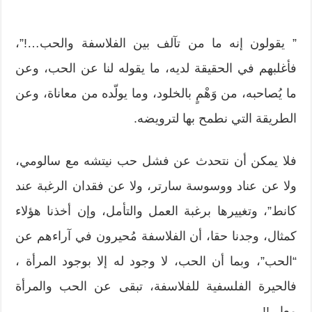
” يقولون إنه ما من تآلف بين الفلاسفة والحب…!”،
فأغلبهم في الحقيقة لديه، ما يقوله لنا عن الحب، وعن
ما يُصاحبه، من وَهْمٍ بالخلود، وما يولّده من معاناة، وعن
الطريقة التي نطمح بها لترويضه.
فلا يمكن أن نتحدث عن فشل حب نيتشه مع سالومي،
ولا عن عناد ووسوسة سارتر، ولا عن فقدان الرغبة عند
كانط”، وتغييرها برغبة العمل والتأمل، وإن أخذنا هؤلاء
كمثال، وجدنا حقا، أن الفلاسفة مُحيرون في آراءهم عن
“الحب”، وبما أن الحب، لا وجود له إلا بوجود المرأة ،
فالحيرة الفلسفية للفلاسفة، تبقى عن الحب والمرأة
معا.. !!