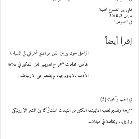
قـلبي بين الضُّلـوع ضحـيّـة
مارس 2, 2018
في "نصوص"
إقرأ أيضاً
الراحل جون بيرجر: الفن هو الذي أغرقني في السياسة
خاص- ثقافات *عمر ح الدريسي لعل التفكير في علاقة
الأدب بالايدولوجيا، لم يقتصر على الارتباط…
في الحب وأحجياته(5)
*ترجمة وتقديم لطفية الدليميثمة الكثير من الثيمات المتشارَكة بين الشعر الإيروتيكي
والديني.. وبخاصة في ميدان…