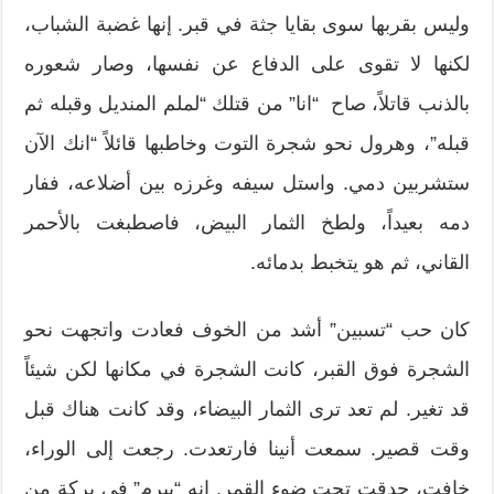
وليس بقربها سوى بقايا جثة في قبر. إنها غضبة الشباب،
لكنها لا تقوى على الدفاع عن نفسها، وصار شعوره
بالذنب قاتلاً، صاح “انا” من قتلك “لملم المنديل وقبله ثم
قبله”، وهرول نحو شجرة التوت وخاطبها قائلاً “انك الآن
ستشربين دمي. واستل سيفه وغرزه بين أضلاعه، ففار
دمه بعيداً، ولطخ الثمار البيض، فاصطبغت بالأحمر
القاني، ثم هو يتخبط بدمائه.
كان حب “تسبين” أشد من الخوف فعادت واتجهت نحو
الشجرة فوق القبر، كانت الشجرة في مكانها لكن شيئاً
قد تغير. لم تعد ترى الثمار البيضاء، وقد كانت هناك قبل
وقت قصير. سمعت أنينا فارتعدت. رجعت إلى الوراء،
خافت، حدقت تحت ضوء القمر. انه “بيرم” في بركة من