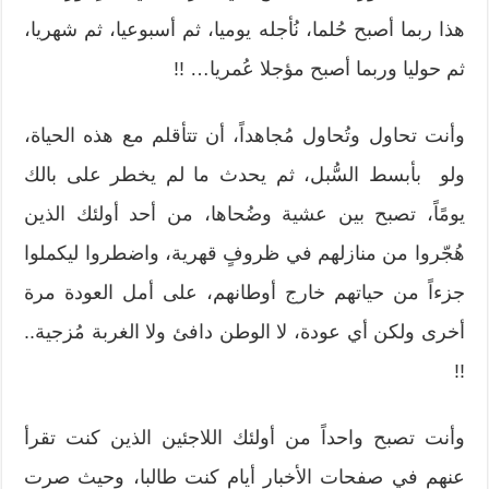
هذا ربما أصبح حُلما، نُأجله يوميا، ثم أسبوعيا، ثم شهريا،
ثم حوليا وربما أصبح مؤجلا عُمريا… !!
وأنت تحاول وتُحاول مُجاهداً، أن تتأقلم مع هذه الحياة،
ولو بأبسط السُّبل، ثم يحدث ما لم يخطر على بالك
يومًاً، تصبح بين عشية وضُحاها، من أحد أولئك الذين
هُجّروا من منازلهم في ظروفٍ قهرية، واضطروا ليكملوا
جزءاً من حياتهم خارج أوطانهم، على أمل العودة مرة
أخرى ولكن أي عودة، لا الوطن دافئ ولا الغربة مُزجية..
!!
وأنت تصبح واحداً من أولئك اللاجئين الذين كنت تقرأ
عنهم في صفحات الأخبار أيام كنت طالبا، وحيث صرت