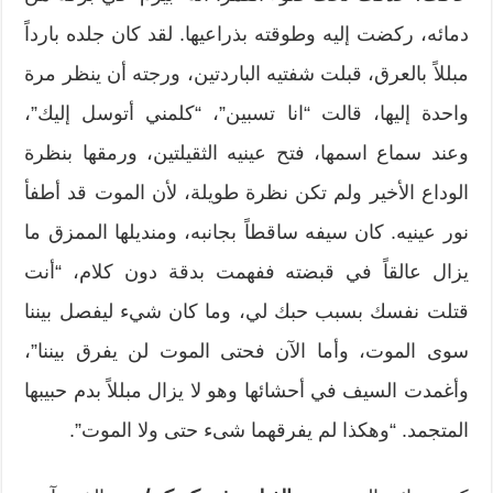
دمائه، ركضت إليه وطوقته بذراعيها. لقد كان جلده بارداً
مبللاً بالعرق، قبلت شفتيه الباردتين، ورجته أن ينظر مرة
واحدة إليها، قالت “انا تسبين”، “كلمني أتوسل إليك”،
وعند سماع اسمها، فتح عينيه الثقيلتين، ورمقها بنظرة
الوداع الأخير ولم تكن نظرة طويلة، لأن الموت قد أطفأ
نور عينيه. كان سيفه ساقطاً بجانبه، ومنديلها الممزق ما
يزال عالقاً في قبضته ففهمت بدقة دون كلام، “أنت
قتلت نفسك بسبب حبك لي، وما كان شيء ليفصل بيننا
سوى الموت، وأما الآن فحتى الموت لن يفرق بيننا”،
وأغمدت السيف في أحشائها وهو لا يزال مبللاً بدم حبيبها
المتجمد. “وهكذا لم يفرقهما شىء حتى ولا الموت”.