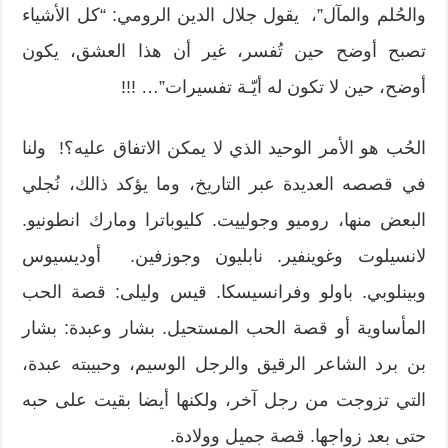
والحُلم والمآل”، يقول جلال الدين الرومي: “كل الأشياء
تصبح أوضح حين تُفسر، غير أن هذا العشق، يكون
أوضح، حين لا تكون له أيّـة تفسيرات”… !!!
الحُب هو الأمر الوحيد الذي لا يمكن الاتفاق عليه؟! ولنا
في قصصه العديدة عبر التاريخ، وما يؤكد ذالك، نُجلي
البعض منها، روميو وجولييت. كليوباترا ومارك انطونيو.
لانسيلوت وغوينفير. نابليون وجوزفين. أوديسيوس
وبينلوبي. باولو وفرانسيسكا. قيس وليلى: قصة الحب
المأساوية أو قصة الحب المستحيل. بشار وعبدة: بشار
بن برد الشاعر الرقيق والرجل الوسيم، وحبيبته عبدة،
التي تزوجت من رجل آخر، ولكنها أيضا بقيت على حبه
حتى بعد زواجها. قصة جميل وولادة.