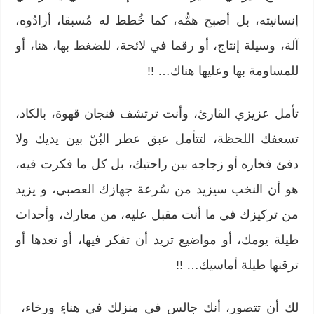
إنسانيته، بل أصبح همُّه، كما خُطط له مُسبقا، أرادُوه،
آلة، وسيلة إنتاج، أو رقما في لائحة، للضغط بها، هنا، أو
للمساومة بها وعليها هناك… !!
تأمل عزيزي القارئ، وأنت ترتشف فنجان قهوة، بالكاد،
تسعفك اللحظة، لتتأمل عبق عطر البُنّ بين يديك ولا
دفئ فخاره أو زجاجه بين راحتيك، بل كل ما فكرت فيه،
هو أن النخب سيزيد من سُرعة جهازك العصبي، و يزيد
من تركيزك في ما أنت مقبل عليه، من معارك، وأحداث
طيلة يومك، أو مواضيع تريد أن تفكر فيها، أو تعدها أو
ترقنها طيلة أماسيك… !!
لك أن تتصور، أنك جالس في منزلك في هناءٍ ورخاء،