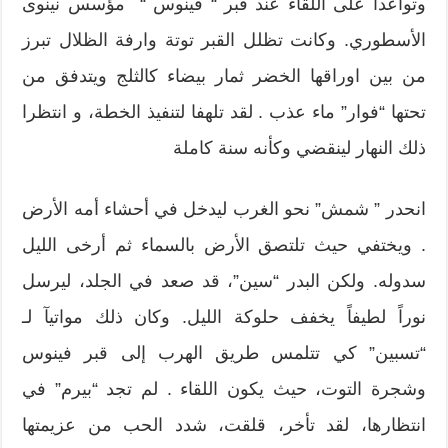
وتواعدا على اللقاء عند قبر “ فينوس “ مؤسس نينوى
الأسطوري. وكانت تظلل القبر توتة وارفة الظلال تبرز
من بين اوراقها الخضر ثمار بيضاء كالثلج ويتدفق من
تحتها “فوار” ماء عذب . لقد تلهفا لتنفيذ الخطة، و انتظرا
ذلك النهار لينقضي وكأنه سنة كاملة
انحدر ” شمش” نحو الغرب ليدخل في أحشاء أمه الأرض
. ويختفي حيث تلتصق الأرض بالسماء ثم أرخى الليل
سدوله. ولكن البدر “سين”، قد صعد في الجلد، ليرسل
نوراً لطيفاً يخفف حلوكة الليل. وكان ذلك مواتيآ لـ
“تسبين” كي تتلمس طريق الهرب إلى قبر فينوس
وشجرة التوت، حيث يكون اللقاء . لم تجد “بيرم” في
انتظارها، لقد تأخر، قلقت، شدد الحب من عزيمتها