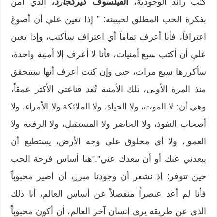
كتب رائد الوجودية،
الفيلسوف
كيركجارد،
الذي آمن
بفكرة الحب المطلق لحبيبته: ” إذا تعين علي أن أصوغ
اعترافاً، فأنا أعرف تماماً أي اعتراف سأكتب، وإذا تعين
علي أن أكتب سبع أمنيات، فأنا لا أعرف إلا أمنية واحدة،
سأكررها سبع مرات، حتى وإن كنت أعرف أنها ستتحقق
منذ المرة الأولى، تلك الأمنية تُعد قناعتي الأكثر عمقاً،
وهي أن: لا الموت، ولا الحياة، ولا الملائكة ولا الأمراء، ولا
أصحاب النفوذ، ولا الحاضر ولا المستقبل، ولا الرفعة ولا
العمق، ولا أي مخلوق على وجه الأرض، يستطيع أن
يبعدني عنك أو أن يبعدك عني”.”هنا أساس فرحة الحب
حين تتوفر: إذ نشعر أن وجودنا مبرر، أن أصير محبوباً
فأنا لم أعد عنصراً منفصلاً عن أساس العالم، أنا ذلك
الذي عن طريقه يرى إنسان آخر العالم، أن أكون محبوباً