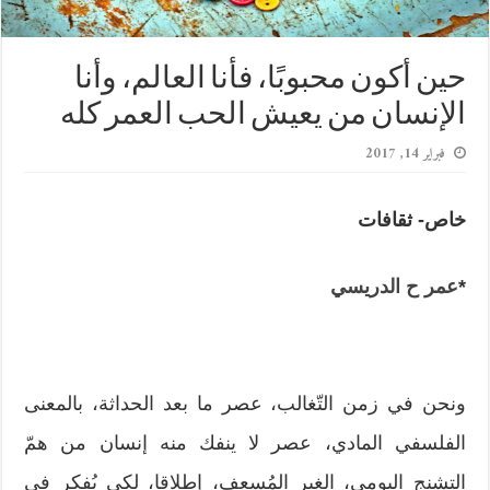
حين أكون محبوبًا، فأنا العالم، وأنا
الإنسان من يعيش الحب العمر كله
فبراير 14, 2017
خاص- ثقافات
*
عمر ح الدريسي
ونحن في زمن التّغالب، عصر ما بعد الحداثة، بالمعنى
الفلسفي المادي، عصر لا ينفك منه إنسان من همّ
التشنج اليومي، الغير المُسعف، إطلاقا، لكي يُفكر في