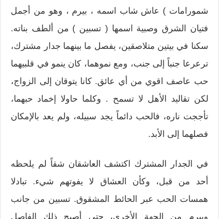
شمورامات ) عاش شاب اسمه ، بيرم ، وهو من أجمل
فتيان الشرق وصبية اسمها ( تسبين ) من ألطف بناته.
سكنا في بيتين متلاصقين، يفصل ما بينهما جدار مشترك،
ترعرعا جنباً إلى جنب، ومع نموهما، كان ينمو في قلبيهما
حب عاصف اقوي من أي عائق. كانا يتوقان إلى الزواج،
لكن تقاليد الأهل لا تسمح . وكلما حاولا إخماد حبهما،
تأججت ناره، فالحب دائماً يجد سبيله، ولم يعد بالإمكان
فصلهما إلى الأبد.
في الجدار المشترك اكتشف العاشقان شقاً لم يلحظه
أحد من قبل، وكأن العشاق لا يفوتهم شيء. تبادلا
همسات الحب عبر الحائط المشقوق. تسبين من جانب
وبيرم من الجهة الأخرى، حتى أصبح ذلك الفاصل