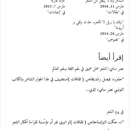
الساحر وما لا يبطل من الشعر
حزننا غاربة
مارس 11, 2016
مارس 7, 2013
في "مقالات"
في "إضاءات"
“ولك يا ريل لا تكعر.. خذت ولفي و
أريدنه”
مارس 26, 2014
في "نصوص"
إقرأ أيضاً
نصر سامي: الشعر عمل عميق في لحم اللغة ولحم العالم
*حاوره: فيصل رشديخاص ( ثقافات )نستضيف في هذا الحوار الشاعر والكاتب
التونسي نصر سامي، الذي…
في يوم الشعر
*د. حكمت النوايسةخاص ( ثقافات )لو انبرى نفر أو مؤسّسة لقراءة أفكار الشعر