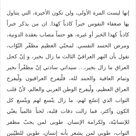
إنها ليست المرة الأولى، ولن تكون الأخيرة، التي يتناول
بها ضعفاء النفوس خبراً كاذباً كهذا. ان من يذكر خبراً
كاذباً كهذا الخبر أو غيره، هو حتماً مصاب بعقدة الدونية،
ومرض الحسد النفسي. لمحبّي العظيم مظفّر النّوّاب،
نقول بأن النهر العراقيّ الثالث ما زال بخير، و إنّ كحل
العراق ما زال بخير،… سيداتي سادتي إنّ مظفّراً بخير
وتمام العافية والحمد لله، فلْيفرح العراقيون ولْيفرح
العراق العظيم، ولْيفرح الوطن العربي والعالم، لأنّ قلب
النواب الذي إتسّع لهم، ما زال يتّسع لهم ويتّسع كل
الكون وأكثر، فما زالت دقات قلبه، لحناً عالمياً يغنّي
للإنسانيّة، ولكرامة الإنسان. طوبى لمن يحبّ مظفر
النواب، طوبى لمن يشعر بأنه إنسان، طوبى للطيّبين