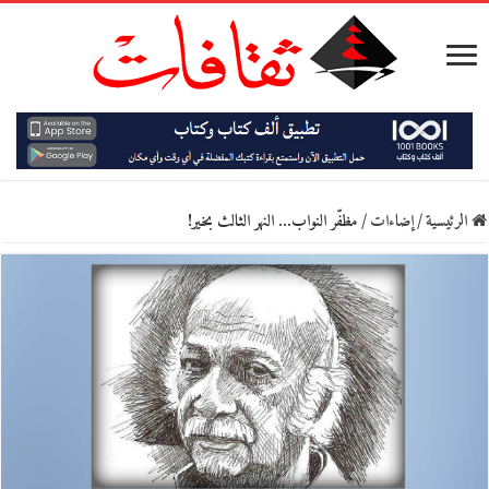
الرئيسية
/
إضاءات
/
مظفّر النواب… النهر الثالث بخير!