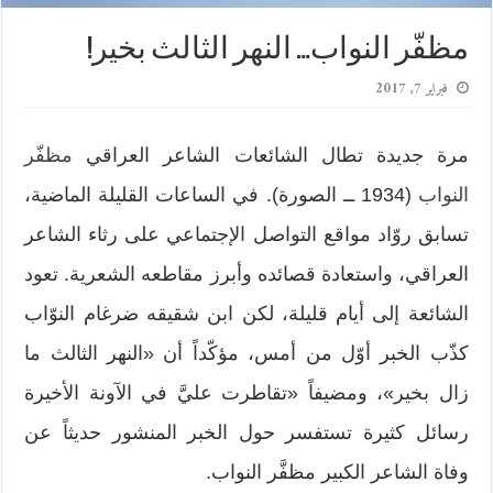
مظفّر النواب… النهر الثالث بخير!
فبراير 7, 2017
مرة جديدة تطال الشائعات الشاعر العراقي
مظفّر
النواب
(1934 ــ الصورة). في الساعات القليلة الماضية،
تسابق روّاد مواقع التواصل الإجتماعي على رثاء الشاعر
العراقي، واستعادة قصائده وأبرز مقاطعه الشعرية. تعود
الشائعة إلى أيام قليلة، لكن ابن شقيقه ضرغام النوّاب
كذّب الخبر أوّل من أمس، مؤكّداً أن «النهر الثالث ما
زال بخير»، ومضيفاً «تقاطرت عليَّ في الآونة الأخيرة
رسائل كثيرة تستفسر حول الخبر المنشور حديثاً عن
وفاة الشاعر الكبير مظفَّر النواب.