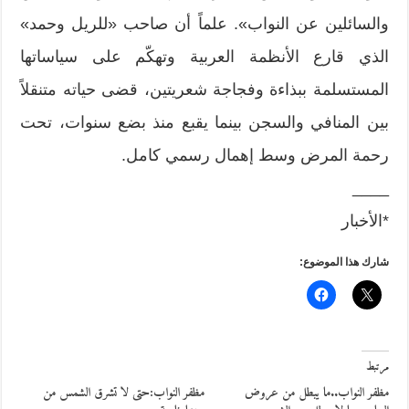
والسائلين عن النواب». علماً أن صاحب «للريل وحمد»
الذي قارع الأنظمة العربية وتهكّم على سياساتها
المستسلمة ببذاءة وفجاجة شعريتين، قضى حياته متنقلاً
بين المنافي والسجن بينما يقبع منذ بضع سنوات، تحت
رحمة المرض وسط إهمال رسمي كامل.
____
*الأخبار
شارك هذا الموضوع:
مرتبط
مظفر النواب..ما يبطل من عروض
مظفر النواب:حتى لا تشرق الشمس من