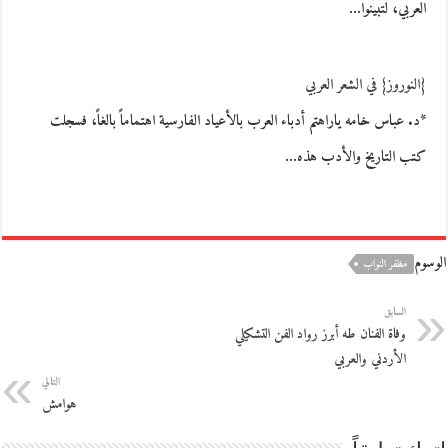
العربي، لتبيّنوا…
{النوروز} في الشعر العربي
*د. عباس خامه ياراهتم أدباء العرب بالأعياد الفارسية اهتماماً بالغاً، فسجلت
كتب التاريخ والأدب هذه…
الوسوم
مظفر النواب
السابق
وفاة الفنان طه أبرز رواد الفن التشكيلي
الأردني والعربي
التالي
هوامش