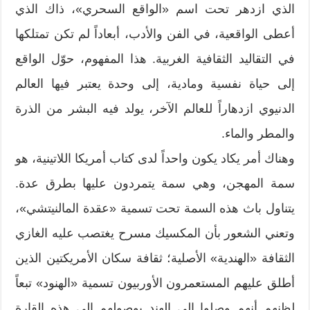
الذي ازدهر تحت اسم «الواقع السحري»، ذاك الذي
أعطى الواقعية، في الفن والأدب، أبعاداً لم تكن تمتلكها
في التقاليد الثقافية الغربية. هذا المفهوم، حوّل الواقع
إلى حياة نفسية ومادية، إلى وحدة يعتبر فيها العالم
الدنيوي ازدهاراً للعالم الآخر، يولد فيه البشر من الذرة
والمطر والماء.
وهناك أمر يكاد يكون واحداً لدى كتاب أمريكا اللاتينية، هو
سمة المهجن، وهي سمة يتمردون عليها بطرق عدة.
يتناول باث هذه السمة تحت تسمية «عقدة المالنيتشي»،
وتعني الشعور بأن المكسيك مسرح يغتصب عليه الغازي
الثقافة «الهندية» الأصلية؛ ثقافة سكان الأمريكتين الذين
أطلق عليهم المستعمرون الأوربيون تسمية «الهنود» تبعاً
لظنهم أنهم وصلوا إلى الهند بوصولهم إلى هذه القارة