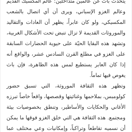
يتحدث باث عن عالمين متداخلين؛ عالم المكسيك القديم
وعالم الغزو الإسباني، ويرى أن أي اتصال بالشعب
المكسيكي، ولو كان عابراً، يظهر أن العادات والتقاليد
والموروثات القديمة لا تزال تنبض تحت الأشكال الغربية،
وتشهد هذه البقايا الحيّة على حيوية الحضارات السابقة
على الغزو في مطلع القرن السادس عشر، والواقع أنه
إذا كان العابر يستطيع لمس هذه الظاهرة، فإن باث
يغوص فيها تماماً.
وتظهر هذه الثقافة الموروثة، التي تسبق حضور
كولومبس، بملاحمها وغنائيتها وقصصها، واقعاً خاصاً تبرزه
الأغاني والحكايات والأساطير، وتنطق بخصوصيات بيئة
ومجتمع. هذه الثقافة هي التي خلق الغزو فوقها ما يمكن
أن نسميه تقاطعاً وتراكباً، وإمكانيات وعي مختلف عما