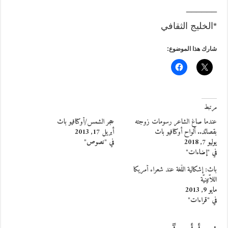
______
*الخليج الثقافي
شارك هذا الموضوع:
مرتبط
عندما صاغ الشاعر رسومات زوجته
حجر الشمس/أوكتافيو باث
بقصائد.. ألواح أوكتافيو باث
أبريل 17, 2013
يوليو 7, 2018
في "نصوص"
في "إضاءات"
باث: إشكالية اللّغة عند شعراء أمريكا
اللاّتينيّة
مايو 9, 2013
في "قراءات"