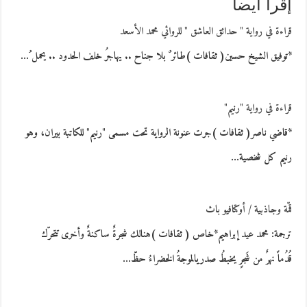
إقرأ أيضاً
قراءة في رواية " حدائق العاشق " للروائي محمد الأسعد
*توفيق الشيخ حسين( ثقافات )طائر ٌ بلا جناح .. يهاجرُ خلف الحدود .. يحمل ُ…
قراءة في رواية "رنيم"
*قاضي ناصر( ثقافات )جرت عنونة الرواية تحت مسمى "رنيم" للكاتبة بيران، وهو
رنيم كل شخصية…
قمّة وجاذبية / أوكتافيو باث
ترجمة: محمد عيد إبراهيم*خاص ( ثقافات )هنالك شجرةٌ ساكنةٌ وأخرى تتحرّك
قُدُماً نهرٌ من شَجرٍ يخبطُ صدريالموجةُ الخضراءُ حظّ…