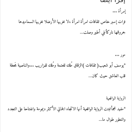
إمرأة ...
فرات إسبر خاص ثقافات امرأة امرأة ،لا تغريها الأرضلا تغريها السماءيدها
جمروفمها ناركأنني أطير وصلت…
مور ...
*يوسف أبو شعيب( ثقافات )الزقاق مُلك للعتمة ومُلك للمزاريب ...والناصية مَحطة
قلب العاشق حيث كان…
الرواية الواقعية
*مفيد نجمأثبتت الرواية الواقعية أنها الاتجاه الجمالي الأكثر ديمومة وانفتاحا على التجدد
والتطور طوال ما…