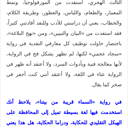
الثالث الهجري، استفدت من المورفولوجيا، ونمط
المعمار، والطعام، واللباس، والعطور، وطريقة الكلام،
والخطاب، يعني أن دراستي للأدب وللنقد أفادتني كثيراً،
فقد استفدت من «البيان والتبيين»، ومن «نهج البلاغة»،
باختصار حاولت توظيف كل معارفي النقدية في رواية
«سجاد عجمي» لكنها، لم تظهر بشكل فج في الرواية،
لأنها معالجة فنية وبأدوات السرد، ولا أعتقد أنه ظهر في
الرواية عناء في اللغة، ولا أعتقد أنني كنت أحفر في
صخر كما يقال.
في رواية «السماء قريبة من بيتنا»، يلاحظ أنك
استخدمت فيها لغة بسيطة تميل إلى المحافظة على
الهيكل التقليدي للحكاية، ودراما الحكاية، هل هذا يعني