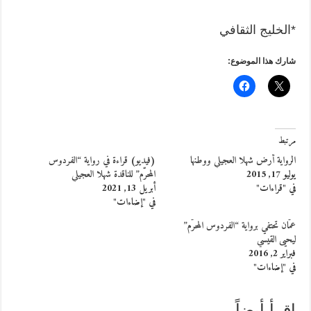
*الخليج الثقافي
شارك هذا الموضوع:
مرتبط
الرواية أرض شهلا العجيلي ووطنها
(فيديو) قراءة في رواية “الفردوس
يوليو 17, 2015
المحرّم” للناقدة شهلا العجيلي
في "قراءات"
أبريل 13, 2021
في "إضاءات"
عمّان تحتفي برواية “الفردوس المحرّم”
ليحيى القيسي
فبراير 2, 2016
في "إضاءات"
إقرأ أيضاً