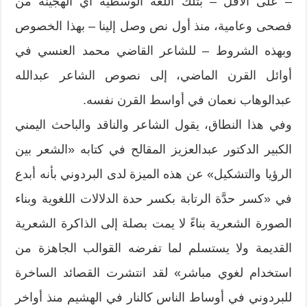
– على الأقل – بتلك اللغة الوسطية أي الهجينة من
فصحى وعامية، منذ أول نص وصل إلينا – بهذا الخصوص
وبهذه الشروط – للشاعر القاضي محمد العنسي في
أوائل القرن الماضي، إلى نصوص الشاعر عبدالله
عبدالوهاب نعمان في أواسط القرن نفسه.
وفي هذا النطاق، يقول الشاعر والناقد والباحث اليمني
الكبير الدكتور عبدالعزيز المقالح في كتابه «الشعر بين
الرؤيا والتشكيل» عن هذه الميزة لدى البردوني بأنه أبدع
في «كسر حدَّة الرتابة بكسر حدة الدلالات اللغوية وبناء
الصورة الشعرية بناءً لا يمت بصلة إلى الذاكرة الشعرية
القديمة ولا يستسلم لما تفرضه القوالب الجاهزة من
استخدام لغوي مباشر» لقد انتشرت القصائد الساخرة
للبردوني في أوساط الناس كالنار في الهشيم منذ أواخر