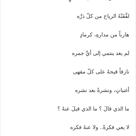
لفَّقَتْهُ الرياح من كلّ ذرَّه
هارباً من مدارهِ، كرمادٍ
لم يعد ينتمي إلى أيِّ جمره
نازفاً قيحهُ على كلّ مقهى
أغنياتٍ، ونشرةً بعد نشره
ما الذي قالَ ؟ ما الذي قيلَ عنهُ ؟
لا يعي فكرةً.. ولا عنهُ فكره