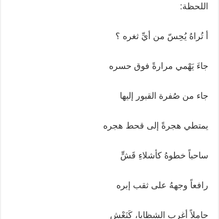
اللحظة:
أ تُراهُ يُحِسّ من أيِّ ثغره ؟
جاءَ يَهْمي مرارةً فوق حسره
جاء من صُفرة القبور إليها
يمتطي هجرةً إلى قحط هجره
ساحباً خطوهُ كأشلاءِ قَشٍّ
رافعاً وجههُ على ثقب إبره
حاملاً أغرب الشظايا، كَنَعْشٍ