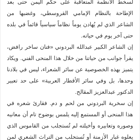
لسخط الأنظمة المتعاقبة على حكم اليمن حتى بعد
الإطاحة بالنظام الإمامي القروسطي، وغضبها من
الشاعر الذي لم يُهادن يوماً نظاماً سياسياً قائماً في بلده
حتى آخر يوم في حياته.
إن الشاعر الكبير عبدالله البردوني «فنان ساخر رافض،
يقرأ جوانب من حياتنا من خلال هذا المنحى الفني. ويكاد
يتميز بهذه الخصوصية عن سائر الشعراء، ليس في بلادنا
وحدها، بل وفي سائر الأقطار العربية» على حد تعبير
الدكتور عبدالعزيز المقالح.
إن سخرية البردوني من لحم و دم. فقارئ شعره في
هذا المنحى أو المستمع إليه يلمس بوضوح تام أن معانيه
وصوره وتعابيره وأخيلته لم تُستجلب من القاموس الذي
يعلوه غبار الأزمنة أو تُستحلب من التراث الشعري لمن