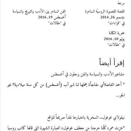
مرتبط
القصة القصيرة الروسيّة الساخرة
الفن الساخر بين الأدب والتهريج والسياسة
ديسمبر 26, 2014
أغسطس 19, 2016
في "قراءات"
في "مقالات"
سخرية الكتابة
يوليو 10, 2016
في "مقالات"
إقرأ أيضاً
مشاهير الأدب والسياسة والفن يرحلون في أغسطس
* أحمد الفاضلأي مفاجأة يحملها لنا شهر آب (أغسطس) من كل سنة ميلادية؟ غير
الحر…
نيقولاي غوغول.. السخرية باعتبارها نقداً صريحاً للواقع
*عزت عمر«كلّنا خرجنا من معطف غوغول» العبارة الشهيرة التي قالها كاتب روسيا