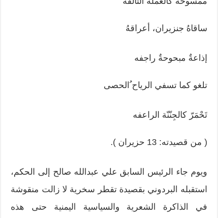
ممسوحةٌ كالعملة التالفه
ساقاهُ جنزيران، أعراقهُ
إذاعةٌ مبحوحةٌ راجفه
تلغو كما تسفي الرياح ُالحصى
تَحْمَرّ كالجِنّنّة الراعفه
( من قصيدته: 13 حزيران ).
ويوم جاء الرئيس السابق علي عبدالله صالح إلى الحكم،
استقبله البردوني بقصيدة تقطر سخرية لا زالت منقوشة
في الذاكرة الشعرية والسياسية اليمنية حتى هذه