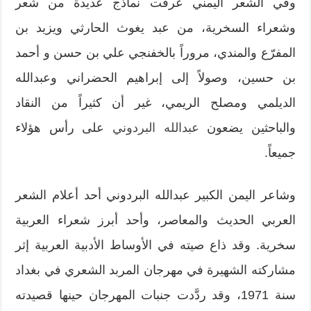
وفي الشعر اليمني عُرفت نماذج عديدة من شعر
وشعراء السخرية، من عبد يغوث الحارثي ويزيد بن
المفرّع والمندي، مروراً بالخفنجي علي بن حسن و أحمد
بن حسين، وصولاً إلى إبراهيم الحضراني وعبدالله
الديلمي ومصلح الريمي، غير أن كثيراً من النقاد
والباحثين يضعون
عبدالله البردوني
على رأس هؤلاء
جميعاً.
وشاعر اليمن الكبير عبدالله البردوني أحد أعلام الشعر
العربي الحديث والمعاصر، وأحد أبرز شعراء العربية
سخرية. وقد ذاع صيته في الأوساط الأدبية العربية إثر
مشاركته الشهيرة في مهرجان المربد الشعري في بغداد
سنة 1971، وقد ردَّدت جنبات المهرجان حينها قصيدته