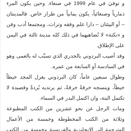
و توفيَ في عام 1999 في صنعاء. وحين يكون المرء
ذمارياً وصنعائياً، يكون يمانياً من طراز خاص. فالمدينتان
– أو البيئتان – دارا علم وفقه وتراث، ومجتمعا أدب وفن
و «نكتة» لا تُضاهيهما في ذلك كله مدينة ثالثة في اليمن
على الإطلاق.
وقد أصيب البردوني بالجدري الذي تسبَّب له بالعمى وهو
في السادسة أو السابعة من عمره.
وطوال سبعين عاماً، كان البردوني يغزل المجد خيطاً
خيطاً، وينسجه خرقةً خرقةً، ثم يرتديه بُردةً وقصيدة لا
تكتمل البتة، وان اكتمل البدر في السماء.
ومات الرجل عن نحو عشرين من الكتب المطبوعة
وثلاثة من الكتب المخطوطة وخمسة من الأعمال
المترجمة إلى الانجليزية والفرنسية وخمسة من الكتب