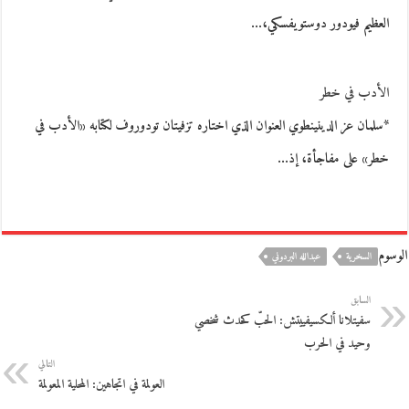
العظيم فيودور دوستويفسكي،…
الأدب في خطر
*سلمان عز الدينينطوي العنوان الذي اختاره تزفيتان تودوروف لكتابه «الأدب في
خطر» على مفاجأة، إذ…
الوسوم
السخرية
عبدالله البردوني
السابق
سفيتلانا ألكسيفييتش: الحبّ كحدث شخصي
وحيد في الحرب
التالي
العولمة في اتجاهين: المحلية المعولمة