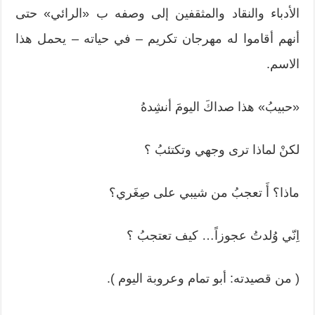
الأدباء والنقاد والمثقفين إلى وصفه ب «الرائي» حتى
أنهم أقاموا له مهرجان تكريم – في حياته – يحمل هذا
الاسم.
«حبيبُ» هذا صداكَ اليومَ أنشِدهُ
لكنْ لماذا ترى وجهي وتكتئبُ ؟
ماذا؟ أَ تعجبُ من شيبي على صِغَري؟
اِنّي وُلدتُ عجوزاً… كيف تعتجبُ ؟
( من قصيدته: أبو تمام وعروبة اليوم ).