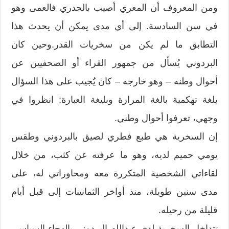
ومن المعروف أن المعري أصيب بالجدري فالعمى وهو
في سن السادسة. إلى أي مدى يمكن أن يحدث هذا
التطابق ما لم يكن من سخريات القدر.وحين كان
البردوني يُسأل من جمهور القراء أو الصحفيين عن
أحوال وطنه – وهو خارجه – كان يُجيب على هذا السؤال
بلغة تهكمية بالغة المرارة وبليغة العبارة: انظروا في
وجهي، تعرفوا أحوال وطني.
إن السخرية هي طبع فطري لصيق بالبردوني وطقس
يومي حميم لديه، وهو ما عرفته عن كثب، من خلال
لقاءاتي الشخصية المتكررة معه ومحاوراتي له، على
مدى سنين طويلة، منذ أواخر الثمانينات إلى قبل أيام
قليلة من رحيله.
تتداخل السخرية لدى عبدالله البردوني بالهجاء السياسي