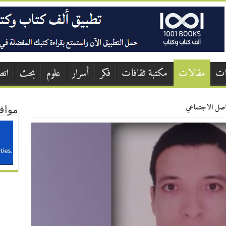
ات
مقالات
مكتبة ثقافات
فكر
أسرار
علوم
بحث
اتص
واصل الاجتماعي
مواق