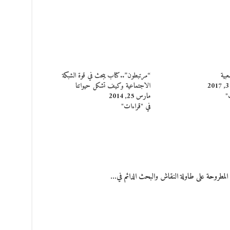
بية
“مرتبطون”..كتاب يبحث في قوة الشبكة
الاجتماعية وكيف تشكل حيواتنا
"
مارس 25, 2014
في "قراءات"
 المطروحة على طاولة النقاش والبحث الدائم في…