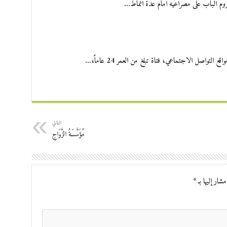
وم الباب على مصراعيه امام عدة انماط…
تواصل الاجتماعي، فتاة تبلغ من العمر 24 عاماً،…
التالي
مُؤَسَّسَةُ الزَّوَاجِ
مشار إليها بـ
*