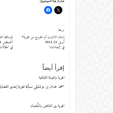
شارك هذا الموضوع:
مرتبط
إدمان الانترنت أم الخروج من الهويّة؟
الوسائط الشع
أبريل 22, 2014
أغسطس 31, 2017
في "إضاءات"
في "مقالات
إقرأ أيضاً
الهوية والعولمة الثقافية
*محمد حمدان بن جرشتبقى مسألة الهوية إحدى القضايا
الهوية بين الفائض والنُّقصان