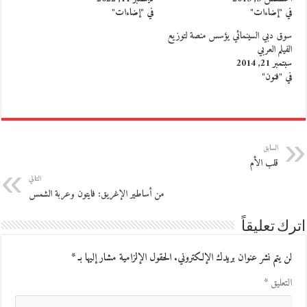
في "إضاءات"
في "إضاءات"
سوق دبي السينمائي يؤسس منصة لتوزيع
الفيلم العربي
سبتمبر 21, 2014
في "فنون"
السابق
قلب الأم
التالي
من أساطير الإغريق: فايتون وعربة الشمس
اترك تعليقاً
لن يتم نشر عنوان بريدك الإلكتروني.
الحقول الإلزامية مشار إليها بـ
*
التعليق
*