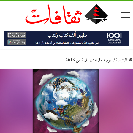
الرئيسية
/
علوم
/
«لملمات» علمية من 2016