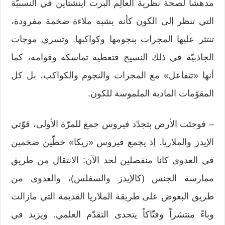
مدهشاً لصحة نظرية العالِم آلبرت آينشتاين في النسبيّة
التي تنظر إلى الكون كأنه يشبه ملاءة ضخمة مفرودة،
تنتثر عليها المجرات بنجومها وكواكبها. وتسري موجات
الجاذبيّة في ذلك النسيج فتعطيه تماسكه وقوامه، كما
أنها «تتفاعل» مع المجرات والنجوم والكواكب، بل كل
المقوّمات المادية الملموسة للكون.
– فوجئت الأرض بتجدّد فيروس جمع للمرّة الأولى، قوّتي
الإيدز والملاريا. إذ يجمع فيروس «زيكا» خطّين ضخمين
في العدوى كانا منفصلين لحد الآن: الانتقال من طريق
ممارسة الجنس (كالإيدز والسفلس)، والعدوى من
طريق البعوض على طريقة الملاريا القديمة التي مازالت
وباءً منتشراً وفتّاكاً يتحدى التقدّم العلمي. ويزيد في