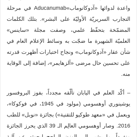
واعدة لدوائها «آدوكانوماب»Aducanumab في مرحلة
التجارب السريريّة الأوليّة على البشر». بتلك الكلمات
المضمّخة بتحفّظ علمي، وصفت مجلة «ساينس»
العلميّة الشهيرة ما ضجّت به وسائط الإعلام العام في
شأن عقار «آدوكانوماب» ونجاح اختبارات أظهرت قدرته
على تحسين حال مرضى «آلزهايمر»، إضافة إلى الوقاية
منه.
– أكّد العلم في اليابان تألّقه مجدداً، بفوز البروفسور
يوشينوري أوهسومي (مولود في 1945، في فوكوكا»،
ويعمل في «معهد طوكيو للتقنية») بجائزة «نوبل» للطب
2016. وصار أوهسومي العالِم الـ 39 الذي يحرز الجائزة
منفرداً، ما يشير إلى الوزن الراجح لبحوثه عن آلية