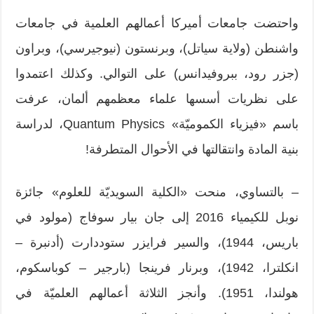
واحتضت جامعات أميركا أعمالهم العلمية في جامعات
واشنطن (ولاية سياتل)، وبرنستون (نيوجيرسي)، وبراون
(جزر رود، ببروفيدانس) على التوالي. وكذلك اعتمدوا
على نظريات أسسها علماء معظمهم ألمان، عرفت
باسم «فيزياء الكموميّة» Quantum Physics، لدراسة
بنية المادة وانتقالتها في الأحوال المتطرفة!
– بالتساوي، منحت «الكلية السويديّة للعلوم» جائزة
نوبل للكيمياء 2016 إلى جان بيار سوفاج (مولود في
باريس، 1944)، والسير فرايزر ستوددارت (أدنبرة –
انكلترا، 1942)، وبرنار فرينجا (بارجير – كوباسكوم،
هولندا، 1951). وأنجز الثلاثة أعمالهم العلميّة في