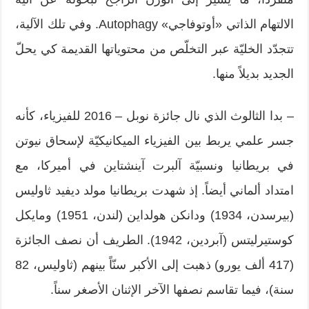
الالتهام الذاتي «أوتوفاجي» Autophagy. وفي تلك الآلية،
تتجدّد الخليّة عبر التخلّص من محتوياتها القديمة كي يحلّ
الجديد بديلاً منها.
– بدا الثالوث الذي نال جائزة نوبل – 2016 للفيزياء، كأنه
جسر علمي يربط بين الفيزياء الميكانيكيّة لإسحاق نيوتن
في بريطانيا ونسبيّة آلبرت آينشتاين في أميركا، مع
امتداد ألماني أيضاً. إذ شهدت بريطانيا مولد ديفيد ثاوليس
(بيرسدن، 1934) ودانكن هولداين (لندن، 1951) ومايكل
كوستيرليتس (آبردين، 1942). الطريف أن نصف الجائزة
(417 ألف يورو) ذهبت إلى الأكبر سنّاً بينهم (ثاوليس، 82
سنة)، فيما تقاسم نصفها الآخر الإثنان الأصغر سناً.