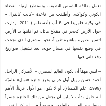
تعمل بطاقة الشمس النظيفة، وتستطيع ارتياد الفضاء
الكوني وكواكبه. وأطلقت من قاعدة «كايب كانفرال»
في ولاية فلوريدا في 5 آب (أغسطس) 2011. ودارت
حول الأرض كحجر في مقلاع هائل، ثم افلتتها يد الأرض
لتسير بصورة مباشرة تقريباً، نحو المشتري الذي نجحت
في وضع نفسها في مسار حوله، بعد تشغيل صواريخ
دفع ذاتي فيها.
– ليس مهمّاً أن يكون العالِم المصري – الأميركي الراحل
أحمد حسن زويل أول عربي يحرز جائزة «نوبل» علميّة
(1999، علم الكيمياء)، أو لا يكون هو الأول عربيّاً. الأهم
أنه حاول بدأب لا يلين أن يجعل من تلك الجائزة جسراً
يربط بين العرب والعلوم، خصوصاً في المركز الغربي