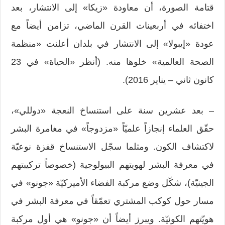
قتامة الصورة، أن معاودة «زيكا» إلى الانتشار، بعد
اختفائه في أربعينات القرن الماضي، تزامن أيضاً مع
عودة «إيبولا» إلى الانتشار في بلدان أعلنت «منظمة
الصحة العالمية» خلوها منه. (أنظر «الحياة» في 23
كانون ثاني – يناير 2016).
– بعد عشرين سنة على استنساخ النعجة «دوللي»،
حقّق العلماء إنجازاً علميّاً «مزدوجاً» في مغامرة البشر
لاكتشاف الكون. ومثلما سجّل الاستنساخ قفزة نوعيّة
في معرفة البشر لهويتهم البيولوجية (خصوصاً تركيبتهم
الجينيّة)، شكّل وضع مركبة الفضاء الأميركيّة «جونو» في
مسار حول كوكب المشتري تعمّقاً في معرفة البشر في
هويّتهم الكونيّة. ويبرز أيضاً أن «جونو» هي أول مركبة