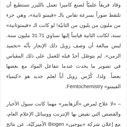
وقاد فريقاً علميّاً لصنع كاميرا تعمل بالليزر تستطيع أن
تلتقط صوراً بسرعة تقاس بالـ «فيمتو ثانية»، وهي جزء
من مليون من بليون من الثانيّة! لو كانت الـ «فيمتوثانية»
سنة، لكانت الثانية قياساً إليها تساوي 31.71 مليون سنة.
ليس مبالغة أن وصف زويل ذلك الإنجاز بأنّه «تجميد
الزمن». لم يتوصّل أحدٌ قبله للعمل على ذلك المقياس
في تصوير ما يحدث عندما تتفاعل المواد مع بعضها
بعضاً. ولذا، كُرّس زويل أباً لعلم جديد هو «كيمياء
الفيمتو» Femtochemistry.
– «لا علاج لمرض «آلزهايمر» مهما كانت سيول الأخبار
والقصص التي تفيض بها الإنترنت ووسائل الإعلام العام،
مع إعلان شركة «بيوجين» Biogen الأميركيّة، عن نتائج