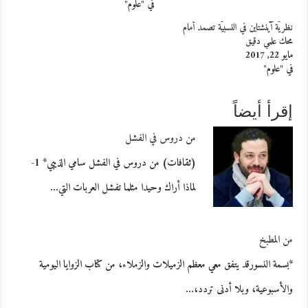
في "علوم"
نظريّة آينشتاين في النسبيّة تصمد أمام
محك علمي دقيق
مايو 22, 2017
في "علوم"
إقرأ أيضاً
من دروس في الفشل
(ثقافات) من دروس في الفشل سامي الذيبي* 1-
لماذا أراك وحيدا مثلما تفشل العربات التي…
من المطبخ
*بسمة النسورقد يتفق معي معظم الزميلات والزملاء، من كتاب الزوايا اليومية
والأسبوعية، وبلا أدنى تردد،…