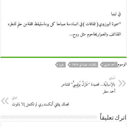
في ليبيا
*سميرة البوزيدي( ثقافات )في السادسة صباحا كل يوماستيقظ قلقةمن حلم تشطره
القذائف والصواريخاحوم مثل روح…
الوسوم
أحمد مغربي
إنجازات علمية في 2016
علوم
السابق
بالإسبانيّة… قصيدة “غَزَلٌ بُولِيسِيٌّ” للشاعر
أحمد مطر
التالي
قصائد بيثنتي ألكسندري لم تكتمل إلا بالموت
اترك تعليقاً