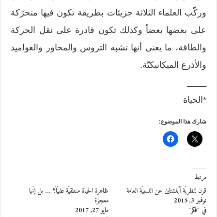
وركّب العلماء الثلاثة جزيئات بطريقة تكون فيها متحرّكة
على بعضها بعضاً وكذلك تكون قادرة على نقل الحركة
والطاقة، ما يعني أنها تشبه التروس والمحاور والعواميد
والأذرع الميكانيكيّة.
____
*الحياة
شارك هذا الموضوع:
مرتبط
قرن لنظريّة آينشتاين عن النسبيّة العامة
ظاهرة الحياة منطقيّة علميّاً؟ … بل إنّها
نوفمبر 3, 2015
معجزة
في "فكر"
مايو 27, 2017