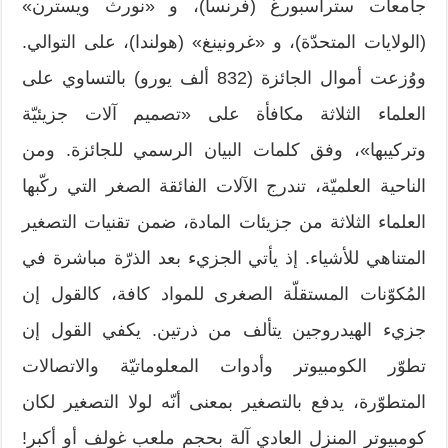
جامعات ستراسبورغ (فرنسا)، و «نورث ويسترن»
(الولايات المتحدّة)، و «غرونينغ» (هولندا)، على التوالي.
ووُزعت أموال الجائزة (832 ألف يورو) بالتساوي على
العلماء الثلاثة مكافأة على «تصميم آلات جزيئيّة
وتركيبها»، وفق كلمات البيان الرسمي للجائزة. ومن
الناحية العلميّة، تندرج الآلات الفائقة الصغر التي ركّبها
العلماء الثلاثة من جزيئات المادة، ضمن تقنيات التصغير
المتناهي للأشياء. إذ يأتي الجزيء بعد الذرّة مباشرة في
المُكوّنات المستقلّة الصغرى للمواد كافة، كالقول إن
جزيء الهيدروجين يتألف من ذرتين. يكفي القول إن
تطوّر الكومبيوتر وأدوات المعلوماتيّة والاتصالات
المتطوّرة، يدفع بالتصغير بمعنى أنّه لولا التصغير لكان
كومبيوتر المنزل العادي آلة بحجم ملعب غولف أو أكبر!