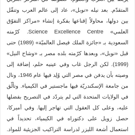
المتقدّم. بعد نيله «نوبل»، عاد إلى عالم العرب وتنقّل
بين دولها، محاولاً إقناعها بفكرة إنشاء «مراكز التفوّق
العلمي» Science Excellence Centre. كرّمته
السعودية بـ «جائزة الملك فيصل العالميّة» (1989) حتى
قبل «نوبل»، وبعدها كرّمته بلده مصر بـ «وشاح النيل»
(1999). لكن الرجل غاب وفي عينيه حلم، إضافة إلى
وصيته بأن يدفن في مصر التي وُلِد فيها عام 1946، ونال
من جامعة الإسكندريّة فيها ماجستير في الكيمياء. وتألّق
في الولايات المتحدة التي لم يتردّد في التصريح بفضلها
عليه، وعلى كل العقول التي تهاجر إليها. وفي أميركا،
حصل زويل على دكتوراه في الكيمياء، تحديداً في
استعمال أشعة الليزر لدراسة التراكيب الجزيئية للمواد.