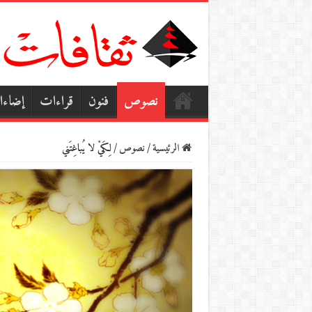
نصوص
فنون
قراءات
إضاء
الرئيسية
/
نصوص
/
لِكَيْ لا يُباغِتَني