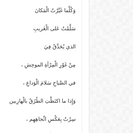
وَكُلَّما غَيَّرْتُ الْمَكانَ
سَلَّمْتُ عَلى الْغَريبِ
الذي يُحَدِّقُ فِيَ
مِنْ غَوْرِ الْمِرْآةِ الموحِشِ ،
في الصَّباحِ سَلامَ الْوَداعِ ،
وَإِذا ما اكتَظَّتِ الطُرُقُ بالْهارِبين
سِرْتُ بِعَكْسِ اتِّجاهِهِم ،