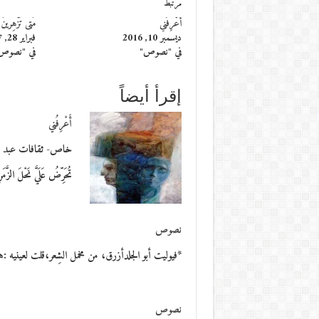
مرتبط
أَعْرِفُني
مَتى تُزْهِرينَ ي
ديسمبر 10, 2016
فبراير 28, 2017
في "نصوص"
في "نصوص
إقرأ أيضاً
أَعْرِفُني
خاص- ثقافات عبد العالي ال
تُحَرِّضُ عَلَيَّ نَحْلَ الزَّمَن
نصوص
*فيوليت أبو الجلدأزرق، من مخمل الشِعر،قلت لعينيه :
نصوص