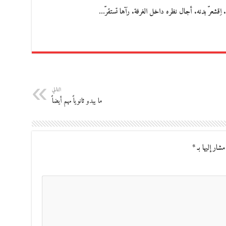
ِقشعرّ بدنه. أجال نظره داخل الغرفة. رآها تستقرّ…
التالي
ما يبدو ثانوياً مهم أيضاً
مشار إليها بـ
*