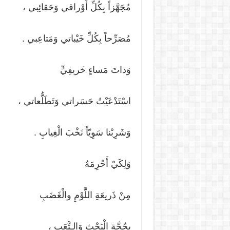
مُجَهَّزاً بِكُلِّ أَوْراقي وَحَقائِبي ،
مُصَرِّحاً بِكُلِّ خَيْباتي وَمَتاعِبي .
وَذاتَ مَساءٍ خَريفِيٍّ
اسْتَدْعَيْتُ حَسَراتي وَتَطَلُّعاتي ،
وَشَرِبْنا سَوِيّاً نَخْبَ الْغِيابِ .
وَلِكَيْ أَحْرِمَهُ
مِنْ ذَريعَةِ اللَّوْمِ والْغَضَبِ
بِحُجَّةِ الْبَحْثِ وَالـتَّعَبِ ،