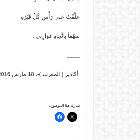
عَلَّقْتُ عَلى رَأْسِ كُلِّ قُبَّرَةٍ
سَهْماً بِاتِّجاهِ قوارِبي .
____
أكادير ( المغرب )-. 18 مارس 2016 –
شارك هذا الموضوع: