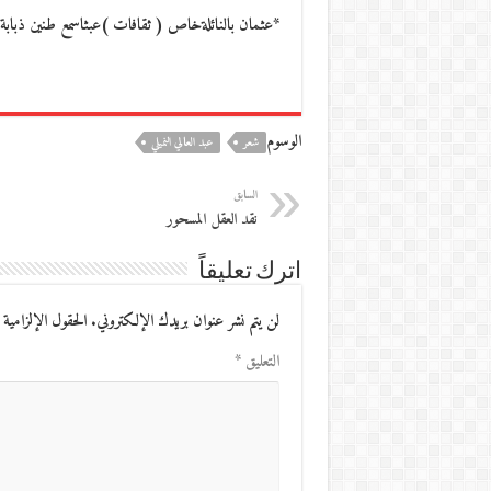
*عثمان بالنائلةخاص ( ثقافات )عبثاسمع طنين ذبابة. ا
الوسوم
شعر
عبد العالي النميلي
السابق
نقد العقل المسحور
اترك تعليقاً
لن يتم نشر عنوان بريدك الإلكتروني.
الحقول الإلزامية 
التعليق
*