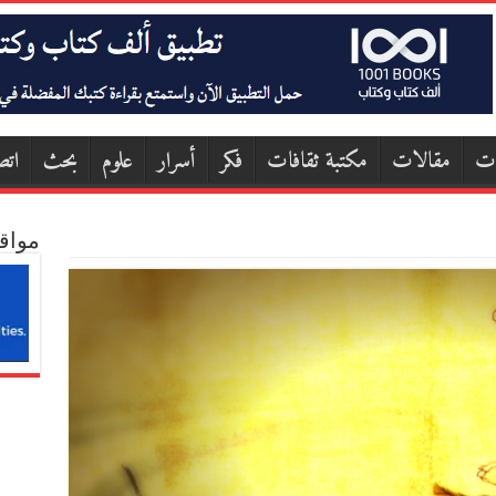
ات
مقالات
مكتبة ثقافات
فكر
أسرار
علوم
بحث
اتص
مواق