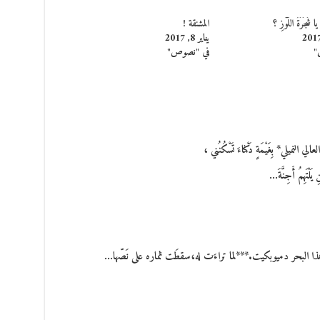
ا شَجَرَةُ اللَّوْزِ ؟
المشنقة !
يناير 8, 2017
"
في "نصوص"
نميلي* بِغَيْمَةٍ دَكْناءَ تَسْكُنُني ،
ِ يَلْتَهِمُ أَجِنَّةَ…
هذا البحر دميوبكيت.***لما تراءَت له،سقطَت ثماره على نَصّها…