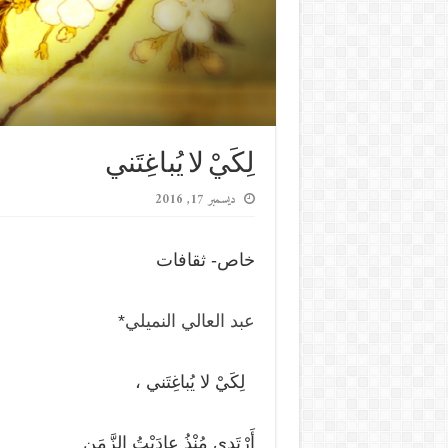
لِكَيْ لا يُباغِتَني
ديسمبر 17, 2016
خاص- ثقافات
عبد العالي النميلي
*
لِكَيْ لا يُباغِتَني ،
أَرْتَدي مُنْذُ عادَيْتُ الزَّمَن