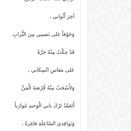
آخِرَ أَثْوابي ،
وَخَوْفاً عَلى نَصيبي مِنَ التُّرابِ
قَدْ حِكْتُ مِنْهُ جَرَّةً
عَلى مَقاسِ انْسِكابي ،
وَلأَسْحَبُ مِنْهُ فُرْصَةَ الْمَنِّ
أَتَعَمَّدُ تَرْكَ بابي الْوَحيدِ مُوارَباً
وَنَوافِذي السّاعِلَةِ فاغِرَةً ،