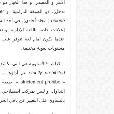
الأمر و المصدر، و هذا الخيار ذو ط
تدخل)، ذو الصبغة الدرامية، و
er
unique
( اتجاه أحادي)، في أحد ال
إعلانات خاصة باللغة الإدارية. و ن
عندما نكون أمام لغة تتوفر على صي
مستويات لغوية مختلفة.
كذلك، فالأسلوبية هي التي تكشف ع
prohibited
strictly
يتم أداؤها ب
« ent prohibé
التداول، و ليس بمركب اصطلاحي، بال
بالتساوي على التعبير عن باقي الحر