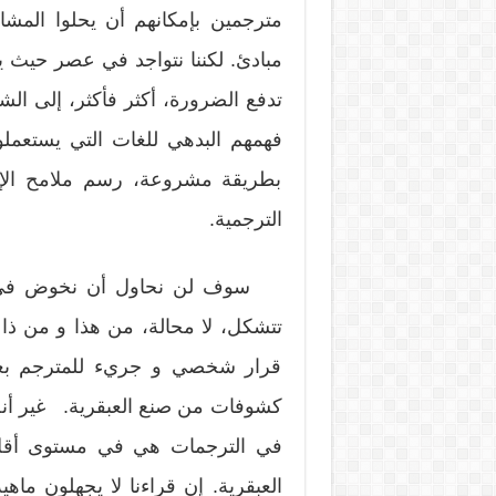
مترجمين بإمكانهم أن يحلوا المش
مبادئ. لكننا نتواجد في عصر حيث
تدفع الضرورة، أكثر فأكثر، إلى الش
فهمهم البدهي للغات التي يستعملون
بطريقة مشروعة، رسم ملامح الإضا
الترجمية.
سوف لن نحاول أن نخوض في الحدي
تتشكل، لا محالة، من هذا و من ذاك
قرار شخصي و جريء للمترجم بع
كشوفات من صنع العبقرية. غير أنه ي
في الترجمات هي في مستوى أقل 
العبقرية. إن قراءنا لا يجهلون ماهي