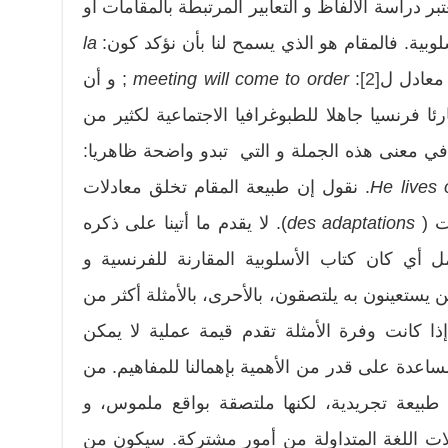
ر دراسة الألفاظ و التعابير المرتبطة بالمقامات أو
لوبية. فالمقام هو الذي يسمح لنا بأن نؤكد كون:
la
معادل ل
[2]
:
meeting will come to order
; و أن
ئا فرنسيا جاهلا للطبوغرافيا الاجتماعية لكثير من
في معنى هذه الجملة و التي تبدو واضحة ظاهريا:
He lives 
. نقول إن طبيعة المقام تخلق معادلات
ات (
des adaptations
). لا يقدم ما أتينا على ذكره
أي كان كتاب الأسلوبية المقارنة للفرنسية و
ين يستعينون به يلتصقون، بالأحرى، بالأمثلة أكثر من
إذا كانت وفرة الأمثلة تقدم قيمة عملية لا يمكن
مساعدة على قدر من الأهمية بإهمالنا للمفاهيم. من
بيعة تجريدية، لكنها ملتصقة بواقع ملموس، و
عمالات اللغة المتداولة من أمور مشتركة. سيكون من