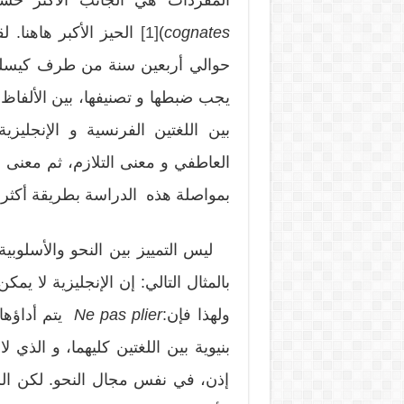
cognates
)
[1]
الحيز الأكبر هاهنا.
حوالي أربعين سنة من طرف كيسلر و
يجب ضبطها و تصنيفها، بين الألفاظ 
بين اللغتين الفرنسية و الإنجليزي
العاطفي و معنى التلازم، ثم معنى ا
بمواصلة هذه الدراسة بطريقة أكثر ت
ليس التمييز بين النحو والأسلوبية 
بالمثال التالي: إن الإنجليزية لا ي
ولهذا فإن:
Ne pas plier
يتم أداؤها
بنيوية بين اللغتين كليهما، و الذي ل
إذن، في نفس مجال النحو. لكن اللغ