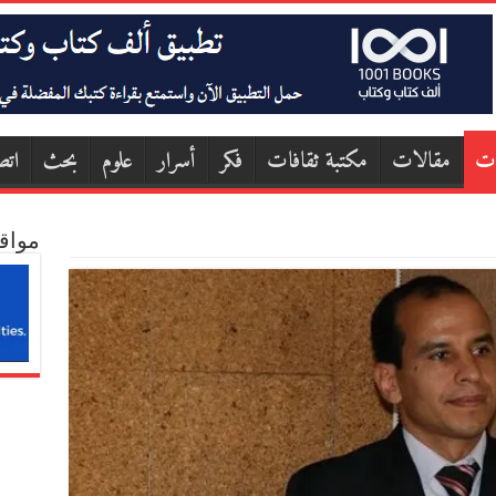
ات
مقالات
مكتبة ثقافات
فكر
أسرار
علوم
بحث
اتص
مواق