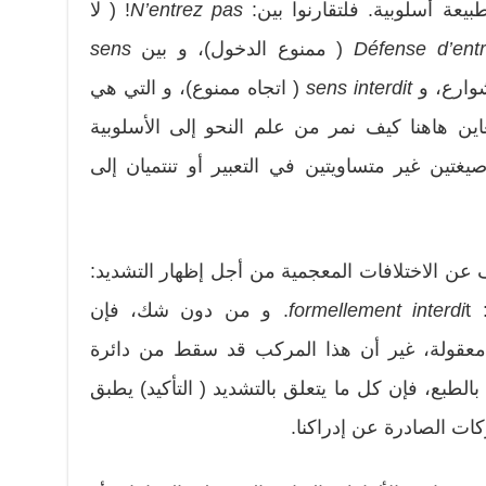
بيعة أسلوبية. فلتقارنوا بين:
N’entrez pas
! ( لا
Défense d’entr
( ممنوع الدخول)، و بين
sens
شوارع، و
sens interdit
( اتجاه ممنوع)، و التي هي
عاين هاهنا كيف نمر من علم النحو إلى الأسلوبية
غتين غير متساويتين في التعبير أو تنتميان إلى
ن الاختلافات المعجمية من أجل إظهار التشديد:
:
formellement interdi
t. و من دون شك، فإن
strictem » صيغة معقولة، غير أن هذا المركب قد سقط من دائرة
طبع، فإن كل ما يتعلق بالتشديد ( التأكيد) يطبق
كات الصادرة عن إدراكنا.