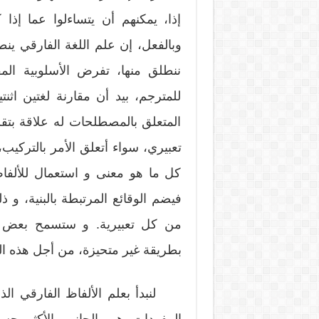
إذا، يمكنهم أن يتساءلوا عما إذا 
وبالفعل، إن علم اللغة الفارقي ينط
ننطلق منها، تفرض الأسلوبية المقار
للمترجم، بيد أن مقارنة لغتين اثن
المتعلق بالمصطلحات له علاقة بتق
تعبيري، سواء أتعلق الأمر بالتركيب
كل ما هو معنى و استعمال للألفاظ 
فيضم الوقائع المرتبطة بالبنية، و 
من كل تعبيرية. و ستسمح بعض الأ
بطريقة غير متحيزة، من أجل هذه المج
لنبدأ بعلم الألفاظ الفارقي الذي
المفردات هي الجانب الأكثر حسي