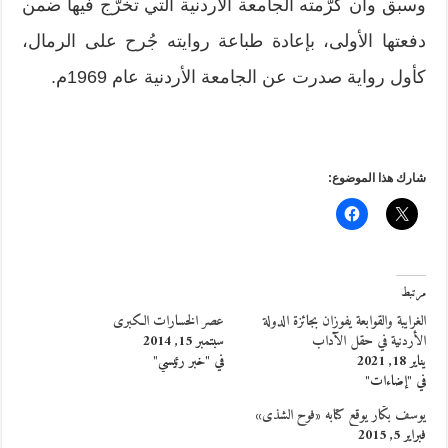
وسبق وأن كرّمته الجامعة الأردنية التي تخرّج فيها ضمن
دفعتها الأولى، بإعادة طباعة روايته جُرح على الرمال،
كأول رواية صدرت عن الجامعة الأردنية عام 1969م.
شارك هذا الموضوع:
مرتبط
الغرايبة والقوابعة يفوزان بجائزة الدولة
عصر الخسارات الكبرى
الأردنية في حقل الآداب
سبتمبر 15, 2014
يناير 18, 2021
في "خبر رئيسي"
في "إضاءات"
يوسف بكّار يوقع كتابه «فوح الشذى»
فبراير 5, 2015