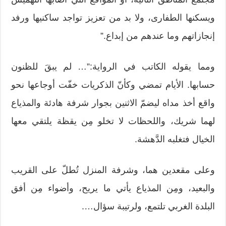
ويسكنها الطفارى، ولا بد من تعزيز تواجد ساكنيها ورفد
إنجازاتهم وما عندهم من إبداع.”
ومما يقوله الكاتب في الرواية:”… لم يبقَ للظنون
حسابها. الأيام تمضي وكأنّ الذكريات خفّت أوجاعها نحو
واقع أخذ مداه ليضمّ الاثنين بجوار شرفة هادئة والمذياع
لهما شريك، واللحظات لا تخلو مِن يقظة يلتقي معها
الخيال فتغلبه الدَّهشة.
وعلى مقعدين هما، وشرفة المنزل تُطلّ على القريب
والبعيد، ومِن المذياع يأتي ما يريح، وأضواء مِن أفق
البلدة الغربي تلتمع، ولرتيبة سؤال….