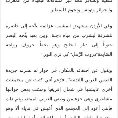
تلتقيه وتسافر معه عَبْر مسافاته البعيدة من المغرب
والجزائر وتونس وتخوم فلسطين.
وفي الأردن يستنهض المشيب عزائمه ليتَّجه إلى خاصرة
مُشرقة ليشرب من مياه دجلة. ومِن بعيد يتَّجه البصر
جنوباً إلى ديار الخليج وهو يخطّ حروف روايته
السّابعة”دروب الرَّمل” كي ترى النور.”
ويقول عن احتفائه بالمكان، في حوار له نشرته جريدة
القدس العربي اللندنية”.. فرُغم أنني كتبت عن مجتمعات
أخرى عايشتها في شمال إفريقيا ومسّت بعض جوانبها
مشاعري وهي جزء من وطني العربي الممتد، رغم ذلك
فإنني أعود إلى المجتمع الذي أعيش في ثناياه ألا وهو
مجتمع المناطق النائية، أو المواقع التي أصابها التهميش