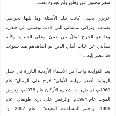
سفر تبحثون عن وطن ولم تجدوه بعد».
عزيزي يحيى، كانت تلك الأسئلة وما يليها تجرحني
بصمت، وتردّني لمأساتي التي كادت توصلني إلى حتفي،
وها هو الجرح يَمثلُ بين عينيّ وعلى الجبين، وكأنه
يسألني عن غياب أهلي الذين لم أشاهدهم منذ سنوات
فلا تنظر إليه…”
يعد القوابعة واحداً من الأسماء الأردنية البارزة في حقل
الرواية، أصدر روايته الأولى” جُرح على الرمال” عام
1969م، ثم ظهر له: شجرة الأركان عام 1978م، وحوض
الموت عام 1994م، والرقص على ذرى طوبقال عام
1998، و”حلم المسافات البعيدة” عام 2007. و”