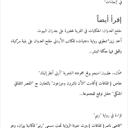
في "إضاءات"
إقرأ أيضاً
مفلح العدوان: الحكايات في القرية محفورة على جدران البيوت
أحمد زين*تنطوي رواية «عتبات» للكاتب الأردني مفلح العدوان على بنية مركبة،
وتتجلى فيها حكمة البشر…
عمّان.. خلدون امنيعم يوقع مجموعته الشعرية "أرني أنظر إليك"
خاص ( ثقافات )أقامت "الآن ناشرون وموزعون" بالتعاون مع "القصر الثقافي
الملكي" حفل توقيع للمجموعة…
قراءة في رواية "رنيم"
*قاضي ناصر( ثقافات )جرت عنونة الرواية تحت مسمى "رنيم" للكاتبة بيران، وهو