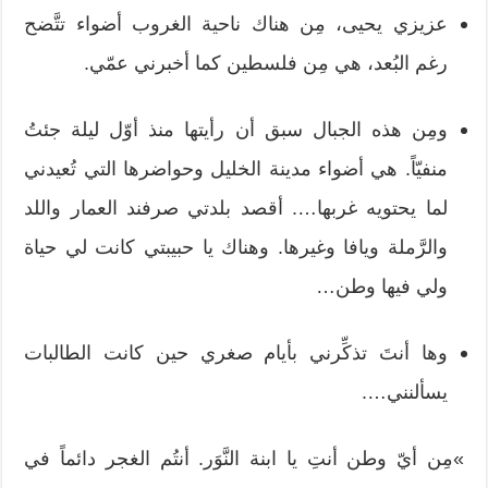
عزيزي يحيى، مِن هناك ناحية الغروب أضواء تتَّضح
رغم البُعد، هي مِن فلسطين كما أخبرني عمّي.
ومِن هذه الجبال سبق أن رأيتها منذ أوّل ليلة جئتُ
منفيّاً. هي أضواء مدينة الخليل وحواضرها التي تُعيدني
لما يحتويه غربها…. أقصد بلدتي صرفند العمار واللد
والرَّملة ويافا وغيرها. وهناك يا حبيبتي كانت لي حياة
ولي فيها وطن…
وها أنتَ تذكِّرني بأيام صغري حين كانت الطالبات
يسألنني….
»مِن أيّ وطن أنتِ يا ابنة النَّوَر. أنتُم الغجر دائماً في