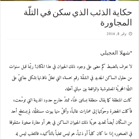
حكاية الذئب الذي سكن في التلّة
المجاورة
نوفمبر 8, 2016
*
شهلا العجيلي
لا نعرف بالضبط كم مضى على وجود ذلك الحيوان في هذا المكان! ربّما قبل سنوات
من حلول الساكن الجديد في الشقّة رقم خمسة، التي تطلّ نافذتها بشكل جانبيّ على
التلّة الحجريّة المعشوشبة والواقعة بين مباني آهلة.
كانت المنطقة كما يقال منطقة بساتين غنّاء تمتدّ خارج حدود المدينة التي توسّعت،
فأكلت الخضرة وحوّلتها إلى عمارات غالباً، وأقلّ منها بيوت مستقلّة. لم يستطع أحد
من السكّان أيضاً تحديد هويّة ذلك الحيوان الساكن في جحر أو مغارة صغيرة مشقوقة
في الصخور، إذا ما كان كلباً أو ذئباً. هو ليس ثعلباً بالتأكيد، فالثعلب ليس له