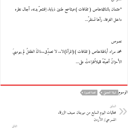
*عثمان بالنائلةخاص ( ثقافات )عبثاسمع طنين ذبابة. اِقشعرّ بدنه. أجال نظره
داخل الغرفة. رآها تستقرّ…
نصوص
محمد مراد أباظةخاص ( ثقافات )(المرآة)لا.. لا تصدِّق..ذاكَ الطفلُ لم يهرمهيَ
الأحزانُ أتعبَتْهُ قليلاًفتراءَتْ على…
الوسوم
شهلا العجيلي
قصة قصيرة
السابق
فعاليات اليوم السابع من مهرجان صيف الزرقاء
المسرحي/ الأردن
التالي