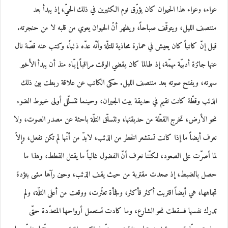
عواء، وعواء هذا الحيوان كان يؤرّق نوم الكثيرين في ذلك الحيّ، إذ يبدأ بعد
منتصف الليل، ويتوقّف صباحاً، ويظهر أنّ الحيوان يعوي من قلبه لا من حنجرته.
قيل إنّ كاتباً كان يعيش في عمارة محاذية للتلّة وأنّه عدّه ذئباً، وكتب عنه قصّة نال
عنها جائزة أدبيّة مهمّة، إذ طالما كان يقضي الوقت مراقباً إيّاه منذ أن يبدأ الأخير
سهرته، ويفتح صوته بعد منتصف الليل. حكى الكاتب عن علاقة ربطت بين ذلك
الذئب وقطّة كانت تقيم في حديقة بيت الجيران، وحينما تتسلّل أولى خيوط الضوء
نحو الأرض، تخرج القطّة من حديقتها، وتتسلّق التلّة باحثة عن مصدر الصوت، ولا
نعرف أيضاً ما إذا كانت تستشعر الخطر من الذئب، لابدّ من أنّها لم تكن تفعل، وإلاّ
لما أصرّت على الصعود، لكنّنا نعرف أنّ الفضول غالباً ما يقتل القطط، وهذا ما
حصل بالضبط، إذ صعدت مقتربة من حيث يقف الذئب، وحين رآها مشى بتؤدة
تجاهها، هي أيضاً اقتربت أكثر فأكثر، وفجأة تعثّرت، ووقعت من أعلى التلّة، ولم
تدرك نفسها فسقطت نحو الشارع، وما كادت تستعمل أرواحها المتعدّدة حتّى