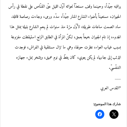
يراقبه جيّداً، وحينما وقف مستعدّاً لعوائه أوّل الليل عيّن القنّاص على نقطة في رأس
الحيوان، مستعيناً بأضواء الشارع المنار جيّداً، سدّد ورمى، وجاءت رصاصة قاتلة.
ساد الصمت ساعات طويلة، لأوّل مرّة منذ سنوات لم ينعم الشارع بليلة بمثل هذا
الهدوء، إذ نام الجيران جميعاً بعمق، لكنّ المرأة في الطابق الرابع استيقظت مفزوعة
بسبب غياب العواء، نظرت حولها، وهي ما تزال مستلقية في الفراش، فوجدت
الذئب إلى جانبها، لم يكن يعوي، كان يغطّ في نوم عميق، ويشخر بملء جهازه
التنفّسيّ.
___
*القدس العربي
شارك هذا الموضوع: