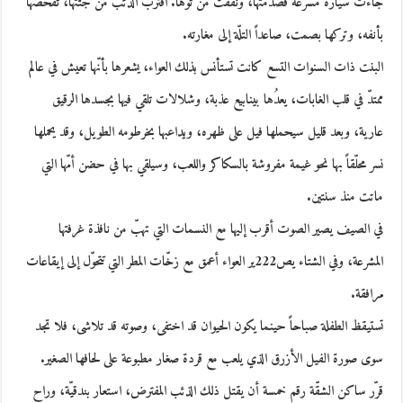
جاءت سيّارة مسرعة فصدمتها، ونفقت من توّها. اقترب الذئب من جثّتها، تفحّصها
بأنفه، وتركها بصمت، صاعداً التلّة إلى مغارته.
البنت ذات السنوات التسع كانت تستأنس بذلك العواء، يشعرها بأنّها تعيش في عالم
ممتدّ في قلب الغابات، يعدُها بينابيع عذبة، وشلالات تلقي فيها بجسدها الرقيق
عارية، وبعد قليل سيحملها فيل على ظهره، ويداعبها بخرطومه الطويل، وقد يحملها
نسر محلّقاً بها نحو غيمة مفروشة بالسكاكر واللعب، وسيلقي بها في حضن أمّها التي
ماتت منذ سنتين.
في الصيف يصير الصوت أقرب إليها مع النسمات التي تهبّ من نافذة غرفتها
المشرعة، وفي الشتاء يص222ير العواء أعمق مع زخّات المطر التي تتحوّل إلى إيقاعات
مرافقة.
تستيقظ الطفلة صباحاً حينما يكون الحيوان قد اختفى، وصوته قد تلاشى، فلا تجد
سوى صورة الفيل الأزرق الذي يلعب مع قردة صغار مطبوعة على لحافها الصغير.
قرّر ساكن الشقّة رقم خمسة أن يقتل ذلك الذئب المفترض، استعار بندقيّة، وراح