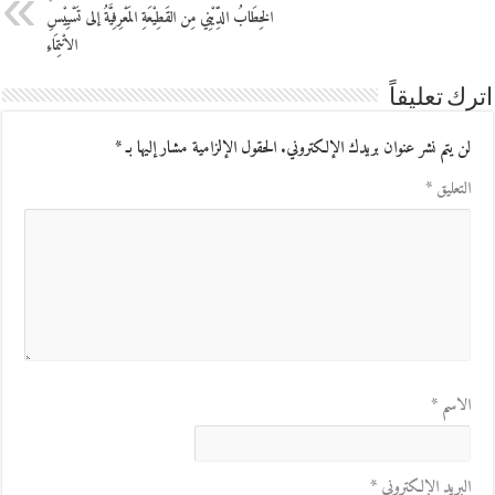
الخِطَابُ الدِّيْنِي مِن القَطِيْعَةِ المَعْرِفِيَّةُ إلى تَسْيِيْسِ
الانْتِمَاءِ
اترك تعليقاً
لن يتم نشر عنوان بريدك الإلكتروني.
الحقول الإلزامية مشار إليها بـ
*
التعليق
*
الاسم
*
البريد الإلكتروني
*