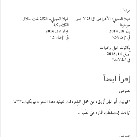
مرتبط
شهلا العجيلي: الأغراض الدائمة لا يتغير
شهلا العجيلي.. الكتابة تحت ظلال
جوهرها
الكلاسيكية
يناير 18, 2014
فبراير 29, 2016
في "إضاءات"
في "إضاءات"
بكائيّات النيل والفرات
أبريل 14, 2015
في "مقالات"
إقرأ أيضاً
نصوص
*فيوليت أبو الجلدأزرق، من مخمل الشِعر،قلت لعينيه :هذا البحر دميوبكيت.***لما
تراءَت له،سقطَت ثماره على نَصّها…
نصوص