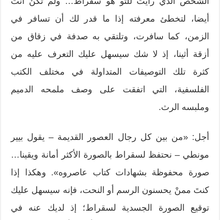
الشخص الذي رأيت للتو هو سقراط… ولم تكنْ أنتَ
أيضا، لتخطئ معرفته إذا ما قدر لك أن تسافر في
الزمن، كما سافرت، وتلتقي به صدفة في زقاق من
أزقة أثينا، إذ لا شك سيسهل عليك التعرف عليه من
كثرة تلك التوصيفات المتداولة في مختلف الكتب
الفلسفية، التي اتفقت على وصف ملمحه الدميم
وملبسه الرث.
أجل: «من بين كل رجال العصور القديمة – يقول بيير
مونطي – نحتفظ لسقراط بالصورة الأكثر أمانة ويقينا…
صورة محفوظة بشهادات كتاب عاصروه». وهكذا إذا
كنتَ ممنْ يحسنون الرسم أو النحت، فإنه سيسهل عليك
توقيع الصورة الجسدية لسقراط؛ إذ لديك عنه في