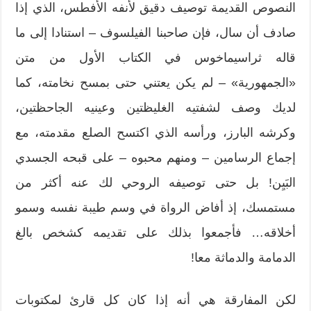
النصوص القديمة توصيف دقيق لأنفه الأفطس، الذي إذا
صادف أن سال، فإن صاحبنا الفيلسوف – استنادا إلى ما
قاله ثراسيماخوس في الكتاب الأول من متن
«الجمهورية» – لم يكن يعتني حتى بمسح نخامته، كما
لديك وصف لشفتيه الغليظتين وعينيه الجاحظتين،
وكرشه البارز، ورأسه الذي اكتسح الصلع مقدمته، مع
إجماع الرسامين – ومنهم محبوه – على قبحه الجسدي
البَيِن! بل حتى توصيفه الروحي لك عنه أكثر من
مستمسك، إذ أفاض الرواة في وسم طيبة نفسه وسمو
أخلاقه… فأجمعوا بذلك على تقديمه كشخص بالغ
الدمامة والدماثة معا!
لكن المفارقة هي أنه إذا كان كل قارئ لمكتوبات