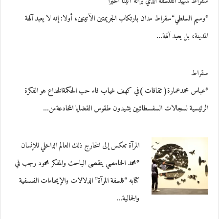
سقراط شهيد الفلسفة الذي برأته أثينا أخيرا
*وسيم السلطي“سقراط مدان بارتكاب الجريمتين الآتيتين، أولا: إنه لا يعبد آلهة
المدينة، بل يعبد آلهة…
سقراط
*عباس محمدعمارة( ثقافات )في كهف غياب فاء حب الحكمةالخداع هو الفكرة
الرئيسية لسجالات السفسطائيين يشيدون طقوس القضايا المخادعةمن…
المرآة تعكس إلى الخارج ذلك العالم الداخلي للإنسان
*محمد الحمامصي يتقصى الباحث والمفكر محمود رجب في
كتابه “فلسفة المرآة” الدلالات والإيحاءات الفلسفية
والجمالية…