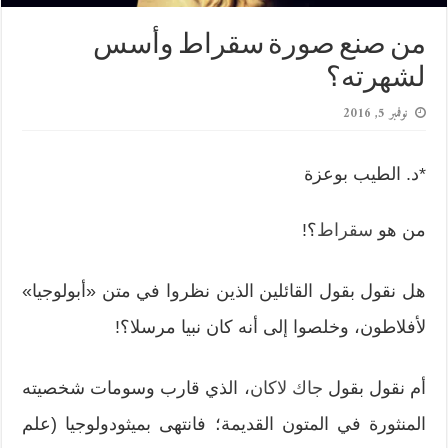
من صنع صورة سقراط وأسس
لشهرته؟
نوفمبر 5, 2016
*د. الطيب بوعزة
من هو
سقراط
؟!
هل نقول بقول القائلين الذين نظروا في متن «أبولوجيا»
لأفلاطون، وخلصوا إلى أنه كان نبيا مرسلا؟!
أم نقول بقول
جاك لاكان
، الذي قارب وسومات شخصيته
المنثورة في المتون القديمة؛ فانتهى بميثودولوجيا (علم