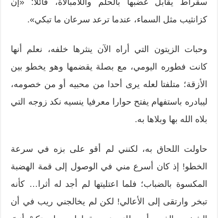
سقراط يقابل غضبها بالحلم واللامبالاة، قائلا: «إن
كزانثيب مثل السماء، عندما ترعد سرعان ما تبكي».
وحبات الزيتون التي أراه الآن ينثرها خلفه، نعلم أنها
كانت فطوره اليومي، مع بصلة يقضمها وهو يخطو بين
الأزقة؛ متلفتا لعله يرى أحدا من محبيه أو من خصومه،
ليبادره باستفهام يفتح حوارا معرفيا ينسيه نكد زوجه التي
بلاه الله بها وبلاها به.
حاولت اللحاق به، لكنني لم أقو على بزه في سرعة
الخطو! إذ كان أسرع مني في الوصول إلى قمة الهضبة
المكسوة بالضباب؛ فلما اعتليتها لم أجد له أثرا… كأنه
تبخر وارتقى إلى الأعالي! لكن لم يخالجني ريب في أن