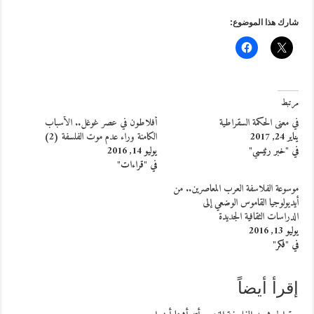
شارك هذا الموضوع:
مرتبط
في معنى الحكمة السقراطية
أفلاطون في عصر غوغل.. الأسباب
يناير 24, 2017
الكامنة وراء عدم موت الفلسفة (2)
في "خبر رئيسي"
يوليو 14, 2016
في "قراءات"
موسوعة الفلاسفة العرب المعاصرين.. من
أيديولوجيا القاموس الوضعي إلى
الدراسات الثقافية الجديدة
يوليو 13, 2016
في "فكر"
إقرأ أيضاً