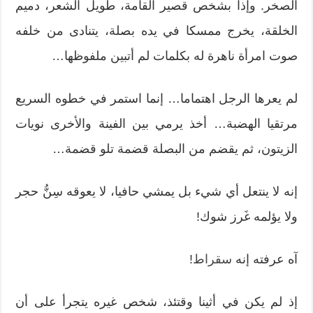
الصخر. وإذا بشخص قصير القامة، طويل الشعر، دميم
الخلقة، يخرج ممسكا في يده بصلة، يتنادى من خلفه
صوت امرأة ناهرة له بكلمات لم أتبين ملفوظها…
لم يعرها الرجل اهتماما… إنما استمر في خطوه السريع
مرتقيا الهضبة… أخذ يرمي بين الفينة والأخرى نويات
الزيتون، ثم يقضم من البصلة قضمة تلو قضمة…
إنه لا ينتعل أي شيء بل يمشي حافيا، لا يعوقه سِنُّ حجر
ولا يؤلمه غَرز شوك!
آه عرفته إنه
سقراط
!
إذ لم يكن في أثينا وقتئذ، شخص غيره يتجرأ على أن