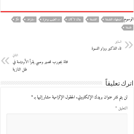
الوسوم
اضطهاد الفلسفة
الفلسفة
جاك لاكان
د. الطيب بوعزة
سقراط
فكر
فلسفة
السابق
تاء التذكير وواو النسوة
التالي
فتاة بجورب قصير وصبي يقرأ الأوديسة في
ظل النازية
اترك تعليقاً
لن يتم نشر عنوان بريدك الإلكتروني.
الحقول الإلزامية مشار إليها بـ
*
التعليق
*