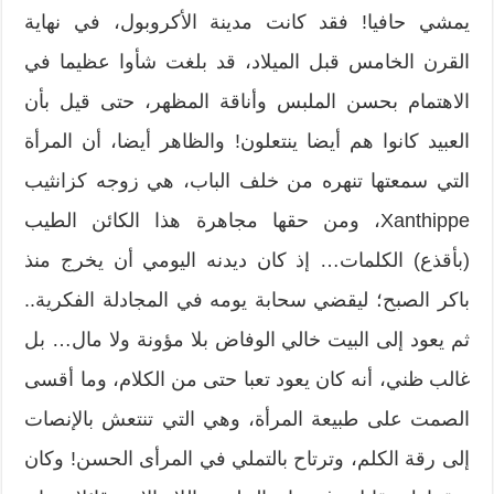
يمشي حافيا! فقد كانت مدينة الأكروبول، في نهاية
القرن الخامس قبل الميلاد، قد بلغت شأوا عظيما في
الاهتمام بحسن الملبس وأناقة المظهر، حتى قيل بأن
العبيد كانوا هم أيضا ينتعلون! والظاهر أيضا، أن المرأة
التي سمعتها تنهره من خلف الباب، هي زوجه كزانثيب
Xanthippe، ومن حقها مجاهرة هذا الكائن الطيب
(بأقذع) الكلمات… إذ كان ديدنه اليومي أن يخرج منذ
باكر الصبح؛ ليقضي سحابة يومه في المجادلة الفكرية..
ثم يعود إلى البيت خالي الوفاض بلا مؤونة ولا مال… بل
غالب ظني، أنه كان يعود تعبا حتى من الكلام، وما أقسى
الصمت على طبيعة المرأة، وهي التي تنتعش بالإنصات
إلى رقة الكلم، وترتاح بالتملي في المرأى الحسن! وكان