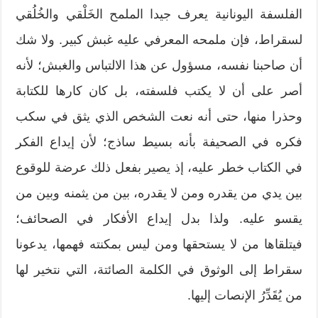
الفلسفة اليونانية يعرف جيدا الملمح الخَلْقي والخُلُقي
لسقراط، فإن ملمحه المعرفي عليه غبش كبير. ولا شك
أن صاحبنا نفسه، مسؤول عن هذا الالتباس والغبش؛ لأنه
أصر على أن لا يكتب فلسفته، بل كان كارها للكتابة
وحذرا منها، حتى أنه نعت الشخص الذي يثق في سكب
فكره في الصحيفة بأنه بسيط ساذج؛ لأن إيداع الفكر
في الكتاب خطر عليه، إذ يصير بفعل ذلك عرضة للوقوع
بين يدي من يقدره ومن لا يقدره، بين من يثمنه وبين من
يقسو عليه. ولذا بدل إيداع الأفكار في الصحائف؛
فيتلقاها من لا يستحقها ومن ليس بمكنته فهمها، يدعونا
سقراط إلى الوثوق في الكلمة الصائتة، التي نتخير لها
من يُقَدِّرُ الإنصات إليها.