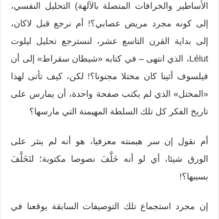
الأساطير والخرافات المتصلة بالآلهة) التحليل النفسي،
إلى كونه مجرد مريض عصابي؟! أم نرجع قبل لاكان،
إلى بداية القرن التاسع عشر، لنسترجع تحليل ليلوت
Lélut، الذي انتهى – في كتابه «شيطان سقراط» إلى أن
فيلسوف أثينا كان مختلا مجنونا؟! لكن، كيف تأتى لهذا
«المختل» الذي لم يكتب صفحة واحدة، أن يمارس على
تاريخ الفكر كل تلك السلطة المهيمنة التي مارسها؟
أم نقول إن سر هيمنته معرفيا، هو أنه لم ينثر على
الورق شيئا، أي لو أنه خَلَّفَ نصوصا مكتوبة؛ لتَخَلَّفَ
بسببها؟!
إن مجرد استجماع تلك التوصيفات السابقة يوقعنا في