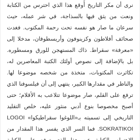
نرى أن مكر التاريخ أَوقع هذا الذي احترس من الكتابة
ونعت من يثق فيها بالسذاجة، في شر عمله، حيث
سرعان ما صار هو نفسه تحت رحمة المكتوب. فغدت
صحائف أفلاطون وكزينوفون وأريسطوفان، مدخلا إلى
«معرفة» سقراط. ذاك المستهجن للورق ومسطوره.
بل بالإضافة إلى نصوص أولئك الكتبة المعاصرين له،
تكاثرت المكتوبات، متخذة من شخصه موضوعا لها.
والناظر في مقدارها الكبير، ينتهي إلى أن فيلسوفنا الذي
ترفع على القلم، صار موضوعا تتلاعب به الأقلام؛ حتى
أصبح مخصوصا بنوع أدبي منثور عليه، خلص التقليد
التاريخي إلى تسميته بـ«اللوغوا سقراطيكوا» LOGOI
SOKRATIKOI. فما السر الذي يفسر هذا المقدار من