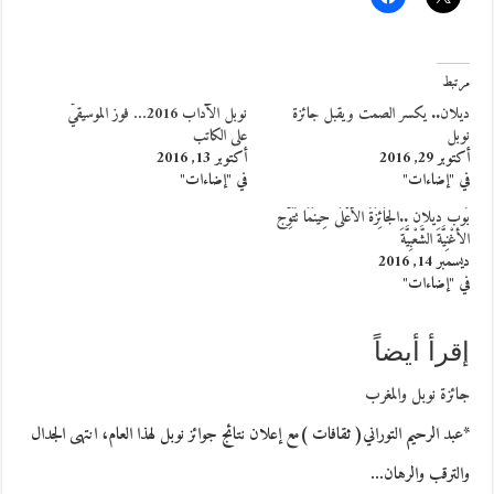
مرتبط
ديلان.. يكسر الصمت ويقبل جائزة
نوبل الآداب 2016… فوز الموسيقيّ
نوبل
على الكاتب
أكتوبر 29, 2016
أكتوبر 13, 2016
في "إضاءات"
في "إضاءات"
بُوب ديلان ..الجَائِزَةُ الأعْلَى حِينَمَا تُتَوِّج
الأغْنِيَّةَ الشَّعْبِيَّةَ
ديسمبر 14, 2016
في "إضاءات"
إقرأ أيضاً
جائزة نوبل والمغرب
*عبد الرحيم التوراني( ثقافات )مع إعلان نتائج جوائز نوبل لهذا العام، انتهى الجدال
والترقب والرهان…