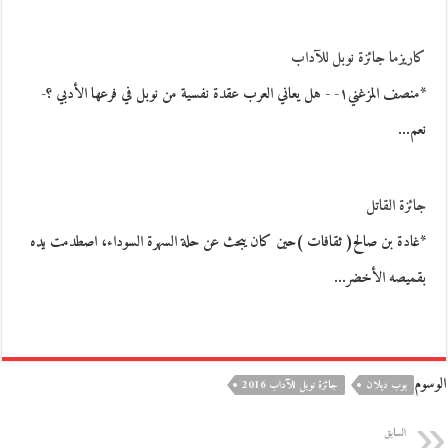
كاريزما جائزة نوبل للآداب
*منصف المزغني١- - هل يعاني العرب عقدة نفسية من نوبل في فرعها الأدبي ؟-
نعم…
جائزة القاتل
*غادة بن صالح( ثقافات )حين كان يبحث عن حلة السهرة السوداء، اصطدمت يده
بقميصه الأخضر…
الوسوم
بوب ديلان
جائزة نوبل للآداب 2016
السابق