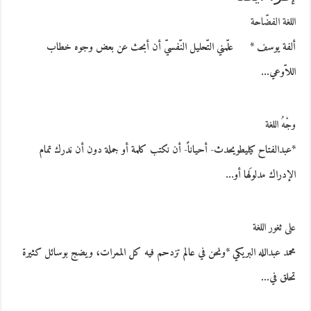
اللغة الفضّاحة
ألفة يوسف * علّمني التّحليل النّفسيّ أن أبحث عن بعض وجوه خطاب
اللاّوعي…
وجْهُ اللغة
*عبدالفتاح كيليطويحدث- أحياناً- أن نكتب كلمة أو جملة دون أن ندرك تمام
الإدراك مدلولَها أو…
على ثغور اللغة
محمد عبدالله البريكي *ونحن في عالم تزدحم فيه كل الممرات، ويضج بوسائل كثيرة
تحلق في…