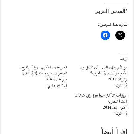
________
*القدس العربي
شارك هذا الموضوع:
مرتبط
من الرواية إلى الفيلم.. أي تفاعل بين
ناصر خمير.. الأديب الروائي المخرج:
الأدب والسينما في المغرب؟
الصحراء.. مفردة مفضلة في أعماله
يونيو 8, 2015
مايو 16, 2023
في "فنون"
في "خبر رئيسي"
الروايات الأكثر مبيعا تصل إلى شاشات
السينما المصرية
أكتوبر 23, 2014
في "فنون"
إقرأ أيضاً