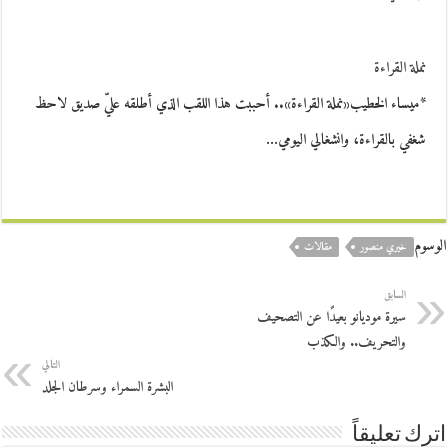
نملة القراءة
*ميساء الخطيب«نملة القراءة».. أحببت هذا اللقب الذي أطلقه عليّ صديق لاحظ
شغفي بالقراءة، وانشغالي اليومي…
الوسوم
خيري منصور
مقالات
السابق
سيرة موديانو بعيدًا عن التصحيف
والتحريف.. والكذب
التالي
البشرة السمراء وسرطان الجلد
اترك تعليقاً