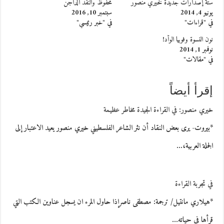
ستة إصدارات جديدة لخيري منصور
محفوظ والنقد الداجن
يونيو 4, 2014
سبتمبر 10, 2016
في "قراءات"
في "خبر رئيسي"
نون النسوة وفوبيا الوأْد!
نوفمبر 1, 2014
في "مقالات"
إقرأ أيضاً
خيري منصور: في القراءة الجيدة مخاطر عظيمة
*بيروت- يرى بعض النقاد أن نثر الشاعر الفلسطيني خيري منصور يعيد الاعتبار إلى
الجملة العربية،…
في تجربة القراءة
*هيلاري مانتيل/ ترجمة: مصطفى ناصرإذا حاول المرء ان يسجل عناوين الكتب التي
قرأها في حياته…