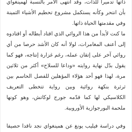
ذاتها تدميرا للذات، وقد انتهى الأمر بالنسبة لهمينغواي
بأن انتحر وكأنه يستكمل مشروع تحطيم الأشياء الثمينة
وفي مقدمتها الحياة ذاتها.
ما كنت لأبدأ من هذا الروائي الذي اقتاد أبطاله أو اقتادوه
إلى أعنف المغامرات، لولا أنه كان الأشد حرصا من أي
روائي آخر على إتقان عمله، رغم غزارة إنتاجه، فهو كما
يقول بدّل نهاية روايته «وداعا للسلاح» أكثر من ثلاثين
مرة، لهذا فهو أحد هؤلاء المؤهلين للفصل الحاسم بين
ثرثرة بنكهة روائية وبين رواية تتخطى التعريف
الكلاسيكي لها كما قدّمه جورج لوكاتش، وهو كونها
ملحمة البورجوازية الأوروبية.
وفي دراسة فيليب يونغ عن همينغواي نجد ناقدا حصيفا