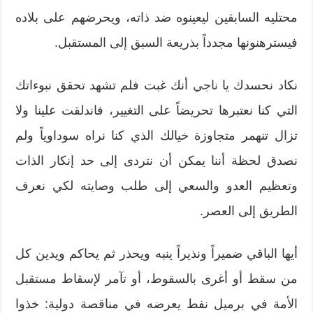
محتليه السابقين ليعينوه ضد ذاته، ويحرضهم على بلاده
فيسترهنونها مجدداً بذريعة السبق إلى المستقبل.
نكاد نحسدك يا
ناجي
أنك غبت فلم تشهد تحقق نبوءاتك
التي كنا نعتبرها تحريضاً على التغيير، فاندلقت علينا ولا
تزال تنهمر متجاوزة خيالك الذي كنا نراه سوداوياً ولم
نصدق لحظة أننا يمكن أن نتردى إلى حد إنكار الذات
وتعظيم العدو والسعي إلى طلب وصايته لكي نعرف
الطريق إلى العصر.
أيها الباقي ضميراً ونذيراً ينبه ويحذر ثم يحاكم ويدين كل
من سقط أو أغرى بالسقوط، أو تآمر لإسقاط مستقبل
الأمة في برميل نفط يعرضه في مناقصة دولية: خذوا