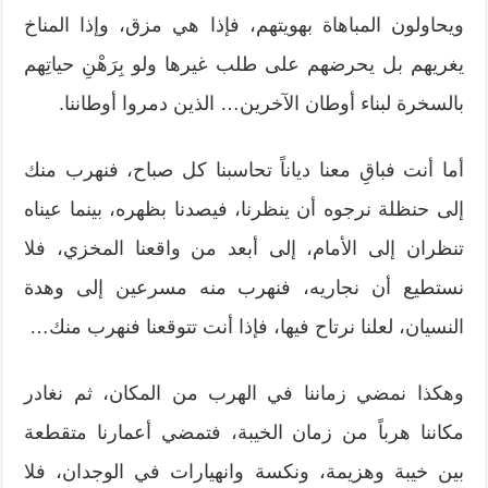
ويحاولون المباهاة بهويتهم، فإذا هي مزق، وإذا المناخ
يغريهم بل يحرضهم على طلب غيرها ولو بِرَهْنِ حياتِهم
بالسخرة لبناء أوطان الآخرين… الذين دمروا أوطاننا.
أما أنت فباقِ معنا دياناً تحاسبنا كل صباح، فنهرب منك
إلى حنظلة نرجوه أن ينظرنا، فيصدنا بظهره، بينما عيناه
تنظران إلى الأمام، إلى أبعد من واقعنا المخزي، فلا
نستطيع أن نجاريه، فنهرب منه مسرعين إلى وهدة
النسيان، لعلنا نرتاح فيها، فإذا أنت تتوقعنا فنهرب منك…
وهكذا نمضي زماننا في الهرب من المكان، ثم نغادر
مكاننا هرباً من زمان الخيبة، فتمضي أعمارنا متقطعة
بين خيبة وهزيمة، ونكسة وانهيارات في الوجدان، فلا