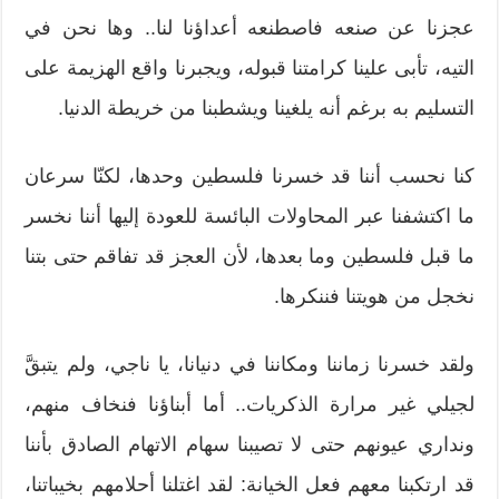
عجزنا عن صنعه فاصطنعه أعداؤنا لنا.. وها نحن في
التيه، تأبى علينا كرامتنا قبوله، ويجبرنا واقع الهزيمة على
التسليم به برغم أنه يلغينا ويشطبنا من خريطة الدنيا.
كنا نحسب أننا قد خسرنا فلسطين وحدها، لكنّا سرعان
ما اكتشفنا عبر المحاولات البائسة للعودة إليها أننا نخسر
ما قبل فلسطين وما بعدها، لأن العجز قد تفاقم حتى بتنا
نخجل من هويتنا فننكرها.
ولقد خسرنا زماننا ومكاننا في دنيانا، يا ناجي، ولم يتبقَّ
لجيلي غير مرارة الذكريات.. أما أبناؤنا فنخاف منهم،
ونداري عيونهم حتى لا تصيبنا سهام الاتهام الصادق بأننا
قد ارتكبنا معهم فعل الخيانة: لقد اغتلنا أحلامهم بخيباتنا،