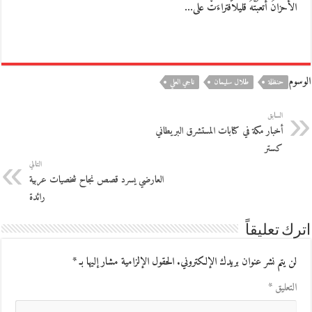
الأحزانُ أتعبَتْهُ قليلاًفتراءَتْ على…
الوسوم
حنظلة
طلال سليمان
ناجي العلي
السابق
أخبار مكة في كتابات المستشرق البريطاني
كستر
التالي
العارضي يسرد قصص نجاح شخصيات عربية
رائدة
اترك تعليقاً
لن يتم نشر عنوان بريدك الإلكتروني.
الحقول الإلزامية مشار إليها بـ
*
التعليق
*