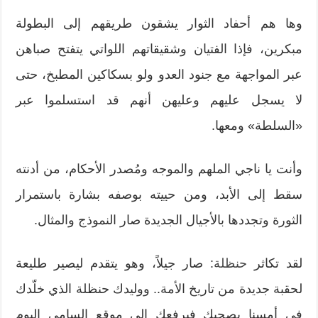
وها هم أحفاد الثوار يشقون طريقهم إلى البطولة
مبكرين، فإذا الفتيان وشقيقاتهم اللواتي يتفتح صباهن
عبر المواجهة مع جنود العدو ولو بسكاكين المطبخ، حتى
لا يسجل عليهم وعليهن أنهم قد استسلموا عبر
«السلطة» ومعها.
وأنت يا ناجي الملهم والموجه ومُصدر الأحكام، من أدنته
سقط إلى الأبد، ومن حييته بوصفه بشارة باستمرار
الثورة وتجددها بالأجيال الجديدة صار النموذج والمثال.
لقد تكاثر
حنظلة
: صار جيلاً، وهو يتقدم ليصير طليعة
لحقبة جديدة من تاريخ الأمة.. ووليدك حنظلة الذي خلّدك
في أمسنا يصحبك فيرفعك إلى موقع السامي اليوم