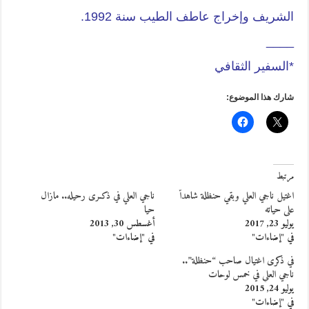
الشريف وإخراج عاطف الطيب سنة 1992.
____
*السفير الثقافي
شارك هذا الموضوع:
مرتبط
اغتيل ناجي العلي وبقي حنظلة شاهداً
ناجي العلي في ذكـرى رحيله.. مازال
على حياته
حيا
يوليو 23, 2017
أغسطس 30, 2013
في "إضاءات"
في "إضاءات"
في ذكرى اغتيال صاحب “حنظلة”..
ناجي العلي في خمس لوحات
يوليو 24, 2015
في "إضاءات"