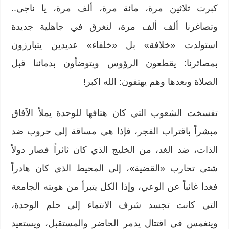
كبرت ثلاثين مرة، مائة مرة، ألف مرة، يا ناجي..
وتصاغرنا ألف ألف مرة، لنغرق في جاهلية جديدة
استولدت «خلافة» بل «خلفاء» عديدين يتبارزون
بمصائرنا: يقطعون الرؤوس ويتوضأون بدمائنا قبل
الصلاة وبعدها وهم يهتفون: الله اكبر!
تفسخت الشعوب التي كان هتافها للوحدة يملأ الآفاق
مبشراً باقتراب الفجر، فإذا هي مساقة إلى حروب ضد
الذات، ضد الغد، من الخليج الذي كان ثائراً فصار دولاً
شتى تحارب «القضية»، إلى المحيط الذي كان هادراً
فغدا غائباً عن الوعي، وإذا الكل يتبرأ من هويته الجامعة
التي كانت تجسد شرف الانتماء إلى حلم الوحدة،
وينغمس في اقتتال يدمر الحاضر والمستقبل، ويستعيد