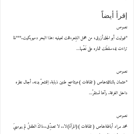
إقرأ أيضاً
نصوص
*فيوليت أبو الجلدأزرق، من مخمل الشِعر،قلت لعينيه :هذا البحر دميوبكيت.***لما
تراءَت له،سقطَت ثماره على نَصّها…
نصوص
*عثمان بالنائلةخاص ( ثقافات )عبثاسمع طنين ذبابة. اِقشعرّ بدنه. أجال نظره
داخل الغرفة. رآها تستقرّ…
نصوص
محمد مراد أباظةخاص ( ثقافات )(المرآة)لا.. لا تصدِّق..ذاكَ الطفلُ لم يهرمهيَ