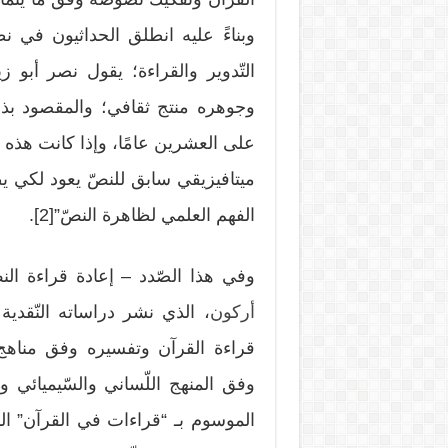
وبناءً عليه انطلق الحداثيون في نظ
التّدوير والقراءة؛ يقول نصر أبو ز
وجوهره منتج ثقافي؛ والمقصود بذلك 
على العشرين عامًا، وإذا كانت هذه الحق
ميتافيزيقي سابق للنصّ يعود لكي يطمس
الفهم العلمي لظاهرة النصّ”[2].
وفي هذا الصّدد – إعادة قراءة ال
أركون
، الذي نشر دراساته النّقدي
قراءة القرآن وتفسيره وفق مناهج 
وفق المنهج اللّساني والسّيميائي و