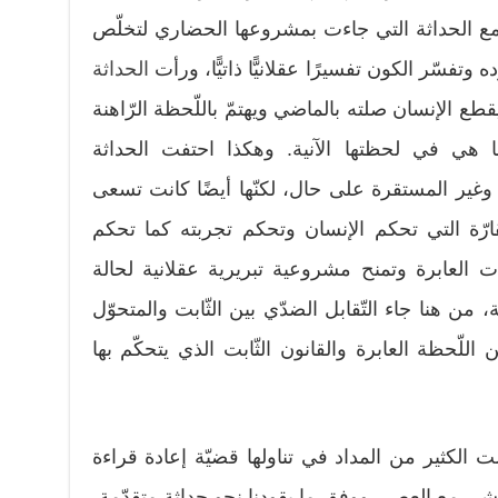
ع الحداثة التي جاءت بمشروعها الحضاري لتخلّص
تفسّر الكون تفسيرًا عقلانيًّا ذاتيًّا، ورأت
الحداثة
يقطع الإنسان صلته بالماضي ويهتمّ باللّحظة الرّاهنة
كما هي في لحظتها الآنية. وهكذا احتفت الحداثة
ًا وغير المستقرة على حال، لكنّها أيضًا كانت تسعى
ارّة التي تحكم الإنسان وتحكم تجربته كما تحكم
رات العابرة وتمنح مشروعية تبريرية عقلانية لحالة
ة، من هنا جاء التّقابل الضدّي بين الثّابت والمتحوّل
اللّحظة العابرة والقانون الثّابت الذي يتحكّم بها
ت الكثير من المداد في تناولها قضيّة إعادة قراءة
ى مع العصر، ووفق ما يقودنا نحو حداثة متقدّمة،