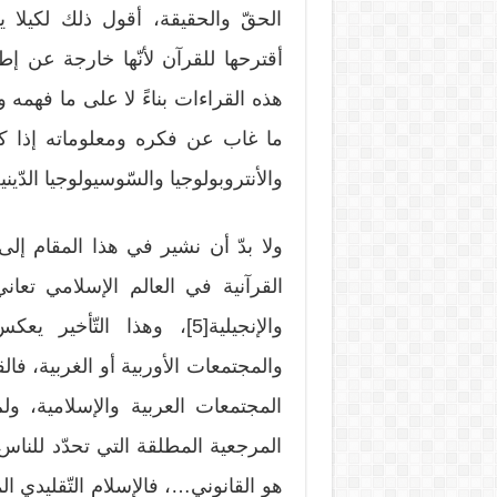
الحقّ والحقيقة، أقول ذلك لكيلا 
أقترحها للقرآن لأنّها خارجة عن إط
هذه القراءات بناءً لا على ما فهم
ما غاب عن فكره ومعلوماته إذا كان
والأنتروبولوجيا والسّوسيولوجيا الدّيني
ولا بدّ أن نشير في هذا المقام إلى
القرآنية في العالم الإسلامي تعاني
والإنجيلية[5]، وهذا التّأ
والمجتمعات الأوربية أو الغربية، فال
المجتمعات العربية والإسلامية، ول
المرجعية المطلقة التي تحدّد للناس
هو القانوني…، فالإسلام التّقليدي 