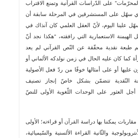
لمحرّمات” على الدّراسات القرآنية وتمنع الاقتراب
لذي سهّل على المستشرقين في المرحلة سابقة أن
هّل علينا اليوم، لأنّ العقل العلمي كان آنذاك في
الهيمنة الاستعمارية التي رافقته، “هكذا نجد أنّ
طبعة نقدية محقّقة عن النّص القرآني لم يعد
أة كما كان عليه الحال في زمن نولدكه الألماني أو
 عليها أو على أمثالها خوفًا من ردّ فعل الأصولية
بعة النّقدية تتضمّن بشكل خاصّ إنجاز تصنيف
ي للسوّر والآيات[6] من أجل العثور على الوحدات اللّغوية الأولى للنصّ
مقاربات يمكننا بها دراسة
القرآن
أو قراءته؛ الأولى
تروبولوجية والثّانية القراءة الألسنية والسّيميائية،