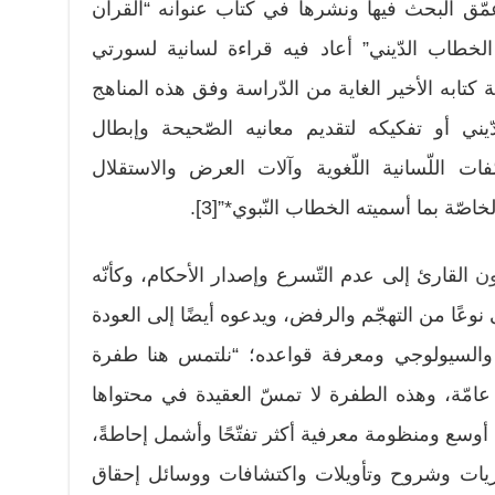
ّق البحث فيها ونشرها في كتاب عنوانه “القرآن
لخطاب الدّيني” أعاد فيه قراءة لسانية لسورتي
 كتابه الأخير الغاية من الدّراسة وفق هذه المناهج
ّيني أو تفكيكه لتقديم معانيه الصّحيحة وإبطال
ّفات اللّسانية اللّغوية وآلات العرض والاستقلال
لخاصّة بما أسميته الخطاب النّبوي*”[3].
ون
القارئ إلى عدم التّسرع وإصدار الأحكام، وكأنّه
وعًا من التهجّم والرفض، ويدعوه أيضًا إلى العودة
ي والسيولوجي ومعرفة قواعده؛ “نلتمس هنا طفرة
امّة، وهذه الطفرة لا تمسّ العقيدة في محتواها
 أوسع ومنظومة معرفية أكثر تفتّحًا وأشمل إحاطةً،
ظريات وشروح وتأويلات واكتشافات ووسائل إحقاق