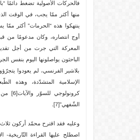
فالحركات الأصولية تضغط دائمًا “با
منها أكثر ممّا يجب، في الوقت ا
ينتهكوا هذه “الحرمات” أكثر ممّا يس
أوج انتصاره، وكان مدعومًا من قبل 
المعركة التي جرت من أجل تقديم 
الباحثون يواصلونها اليوم بنفس الجر
بلاشير الفرنسي، لم يعودوا يتجرّؤون
الإسلامية المتشدّدة، وهذه الطّ
كرونولوج
الشّفهي”[7].
وعليه فقد اقترح محمّد أركون ثلاث 
اصطلح عليها القراءة التّاريخية- الأن