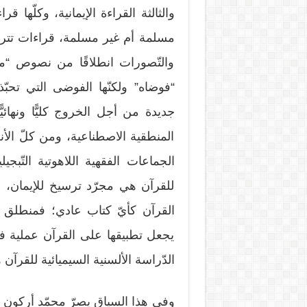
والثالثة القراءة الإيمانية، وكلّها
مسلمة أم غير مسلمة، قراءات تترك ف
والتّصورات انطلاقًا من نصوص “مخ
“فوضاه” ولكنّها الفوضى التي تحبّذ
جديدة من أجل الخروج كليًّا ونهائيًّ
المنطقية الاصطناعية، ومن كلّ الأ
للقرآن هي مجرّد ترسيخ للإيمان، أمّ
القرآن كأيّ كتاب عادي؛ فمنطلق الس
يجعل تطبيقها على القرآن عملية في
الدّراسة الألسنية السيميائية للقرآن
وفي هذا السياق يصرّ محمّد أركون