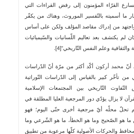
يسارع القرّاء المؤمنون إلى رفض القراءات التي
ار ما أسميته بالتّفسير الموروث، وهناك من يكفّر
ه واجتهد من إدراك مقاصد المؤلف ولكن على أساس
 لم يكتشف بعد تعاليم اللّسانيات والسّيميائيات
ة والثقافية وعلم النفس التّاريخي”[4].
 أنّ
محمد أركون
أكّد أكثر من مرّة أنّ الدّراسات
 من تأخّر كبير بالقياس إلى الدّراسات التّوراتية
خير يعكس التّفاوت التّاريخي بين المجتمعات الإسلامية
قرآن لا يزال يؤدّي دور المرجعية العليا المطلقة في
م تحلّ محلّه أيّ مرجعية أخرى حتّى اليوم؛ فهو
 ما هو الصّحيح وما هو الخطأ، ما هو الشّرعي وما
المحافظ والحركات الأصولية كلّها مرعوبة من تطبيق