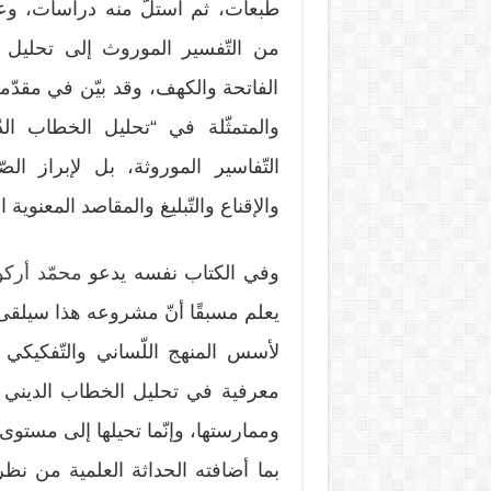
طبعات، ثم استلّ منه دراسات، وعم
من التّفسير الموروث إلى تحليل ا
الفاتحة والكهف، وقد بيّن في مقدّمة
والمتمثّلة في “تحليل الخطاب الد
التّفاسير الموروثة، بل لإبراز الص
والإقناع والتّبليغ والمقاصد المعنوية ا
وفي الكتاب نفسه يدعو
محمّد أرك
يعلم مسبقًا أنّ مشروعه هذا سيلقى ن
لأسس المنهج اللّساني والتّفكيك
معرفية في تحليل الخطاب الديني ع
وممارستها، وإنّما تحيلها إلى مستوى
بما أضافته الحداثة العلمية من ن