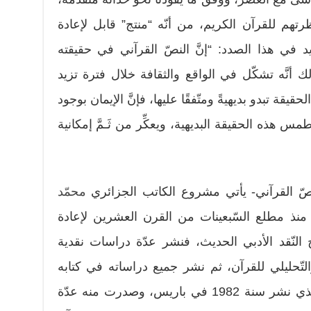
رتهم للقرآن الكريم، من أنّه “منتج” قابل لإعادة
يد في هذا الصدد: “إنَّ النصّ القرآني في حقيقته
أنَّه تشكّل في الواقع والثقافة خلال فترة تزيد
يقة تبدو بديهيةً ومتّفقًا عليها، فإنَّ الإيمان بوجود
 هذه الحقيقة البديهية، ويعكِّر من ثَـمَّ إمكانية
نصّ القرآني- يأتي مشروع الكاتب الجزائري
محمّد
ة منذ مطلع السّبعينات من القرن العشرين لإعادة
النّقد الأدبي الحديث، فنشر عدّة دراسات نقدية
التّحليلي للقرآن، ثم نشر جميع دراساته في كتابه
الموسوم بـ “قراءات في القرآن” الذي نشر سنة 1982 في باريس، وصدرت منه عدّة