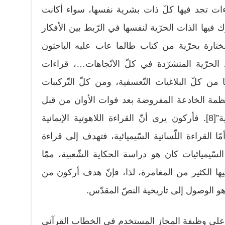
 قراءات تجد فيها كلّ ذات بشرية نفسها، سواء أكانت
يها الذات الحرّية لنفسها في الرّبط بين الأفكار
تارة بحرّية من كتاب طالما عاب عليه الباحثون
 الحرّية المتشرّدة في كلّ الاتّجاهات…، قراءات
ا من كلّ البلاغيات التّعسفية، ومن كلّ التّركيبات
نظمة الخادعة المفروضة بعد فوات الأوان من قبل
الجماعات الفقهية اللاهوتية التّبجيلية”[8]. فأركون يرى أنّ القراءة اللاهوتية الإيمانية
ا القراءة اللّسانية السّيميائية، فتهدف إلى قراءة
ّيميائيات كان هو دراسة الحكاية الشّعبية، ممّا
ها الكثير من المغامرة، لذا، فإنّ هدف أركون من
 هو الوصول إلى تاريخية النصّ المقدّس.
 على وظيفة المجاز المستخدم في الخطاب القرآني