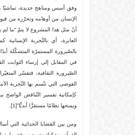
وفق أسس ومناهج جديدة، تماشيًا م
الإنسان من أوهامه وتحرّره من قيوده و
أنّ مثل هذا المشروع لا يتمّ “ما لم 
العابرة، أي بالتّجربة الإنسانية 
بالصّيرورة المستمرّة المتشكّلة أبد
في المقابل إلى إرساء الثوابت الق
الصّيرورة الثقافية، فتفسّر المتغيّ
الفوضى التي تتّسم بها التّجربة الآني
كإمكانية تفسير التّناقض الواضح بين 
ويمنحها نظامًا مستقرًّا أبديًّا”[1].
ومن بين القضايا الحداثية التي أسال
القرآن وتفكيك نصوصه وفق ما يتماش