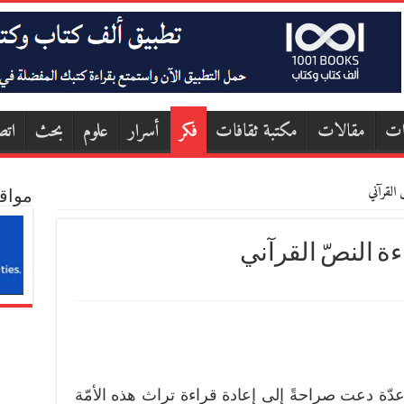
ات
مقالات
مكتبة ثقافات
فكر
أسرار
علوم
بحث
اتص
 القرآني
مواق
ة النصّ القرآني
دّة دعت صراحةً إلى إعادة قراءة تراث هذه الأمّة