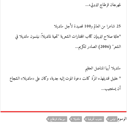
لمهرجان قرطاج الدولي،…
25 شاعرا من العالم و100 قصيدة لأجل مانديلا
*هالة صلاح الدينإن كتاب المختارات الشعرية "تحية لمانديلاً: نيلسون مانديلا في
الشعر" (2006) الصادر لتكريم…
مانديلا أيها المناضل العظيم
* خليل قنديلهذه المرّة كانت دعوة الموت إليه جدية، وكان على «مانديلا» الشجاع
أن يستجيب…
الوسوم
تونس
جنوب أفريقيا
مانديلا
مهرجان قرطاج