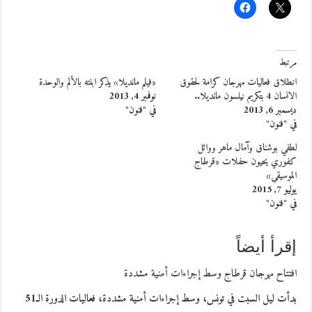
مرتبط
انطلاق فعاليات مهرجان كرامة لحقوق
«فيلم مانديلا» يذكر ابنته بالألم والوحدة
الانسان 4 بتكريم نيلسون مانديلا..
نوفمبر 4, 2013
ديسمبر 6, 2013
في "فنون"
في "فنون"
لطفي بوشناق وآمال ماهر ووائل
كفوري يحيون حفلات «قرطاج
الموسيقي»
يوليو 7, 2015
في "فنون"
إقرأ أيضاً
افتتاح مهرجان قرطاج وسط إجراءات أمنية مشددة
بدأت ليل السبت في تونس، وسط إجراءات أمنية مشددة، فعاليات الدورة الـ51