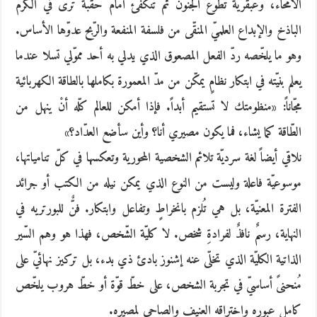
الامّحاء، وعبقرية تطوّع الجنون ثمّ تنكفئ أمام حقبة ترى في الكرم
الباذخ والإبداع العلميّ المنقّى من فلسفة المنفعة والرّبح عدوّها الأساس.
وهو ما يلخّصه ردّ الفعل المصعوق الذي يدلي به أحد مموّلي تسلا عندما
يعلم بنيّته في ابتكار نظامٍ يمكّن من مدّ المعمورة بكاملها بالطاقة الكهربائية
مجّاناً: «منظومتك لا تستقيم أبداً. فإذا أمكن للعالم كلّه أنْ ينهل من
الطّاقة كما يشاء، فما يكون مصيري أنا؟ وأين سأضع العدّاد؟»
نلاقي أيضاً لغة سرديّة تلائم الشخصية المحورية وتعكسها في كلّ تنامياتها،
موسوعيّة فاعلة وليست من النوع الذي يمكن نيله من الكتب أو جرائد
الفترة المعنيّة، بل هي تُلزم بانخراطٍ وتفاعل وابتكار. فنٌّ للبورتريه في
النهاية، رسمٌ نافذٌ لفرادةِ شخص. لا كليّة الشّخص، فهذا هو وهم السّير
الذاتية الكليّة الذي تخلّى عنه إشنوز بادئ ذي بدء، بل تركيز نهائيّ على
مُنحنىً أساسيّ في تجربة الشخص، على خطّ قوّة أو خطّ هروب يلخّص
كامل عبوره واختراقه العنيف والصاحي لمصيره.