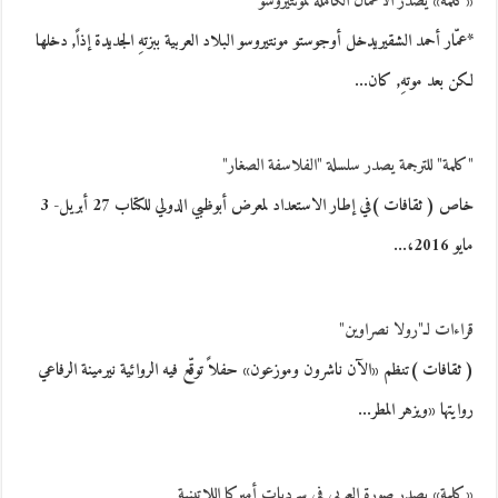
«كلمة» يصدر الأعمال الكاملة لمونتيروسو
*عمّار أحمد الشقيريدخل أوجوستو مونتيروسو البلاد العربية ببزتهِ الجديدة إذاً, دخلها
لكن بعد موتهِ, كان…
"كلمة" للترجمة يصدر سلسلة "الفلاسفة الصغار"
خاص ( ثقافات )في إطار الاستعداد لمعرض أبوظبي الدولي للكتاب 27 أبريل- 3
مايو 2016،…
قراءات لـ"رولا نصراوين"
( ثقافات )تنظم «الآن ناشرون وموزعون» حفلاً توقّع فيه الروائية نيرمينة الرفاعي
روايتها «ويزهر المطر…
«كلمة» يصدر صورة العربي في سرديات أميركا اللاتينية