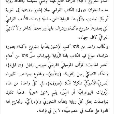
أصدر مشروع «كلمة» للترجمة التابع لهيئة أبوظبي للسياحة والثقافة رواية
جديدة بعنوان: «بروق» للكاتب الفرنسي جان إشنوز وترجمها إلى العربية
أبو بكر العيادي. وتأتي هذا الرواية ضمن سلسلة ترجمات الأدب الفرنسيّ
التي يصدرها مشروع «كلمة» ويشرف عليها ويراجعها الشاعر والأكاديميّ
العراقيّ كاظم جهاد.
والكتاب واحد من ثلاثة كتبٍ لإشنوز يقدّمها مشروع «كلمة» بصورة
متزامنة، صاغ فيها الكاتب بلغة الرّواية وإجراءاتها سيَرَ ثلاثة من أعلام
العصر الحديث: المؤلّف الموسيقيّ الفرنسيّ موريس رافيل («رافيل»)،
والعدّاء التشيكيّ إميل زاتوبيك («عدْو»)، والمخترع ومهندس الكهرباء
الصربيّ-الأميركيّ نيكولا تسْلا («بروق»). في كلّ واحدة من هذه
الرّوايات البيوغرافيّة أو السِّيَر، يقيم إشنوز شعريّة خاصّة تقترن
بمواصفات بطل كلّ رواية ونظامه الشعوريّ والإدراكيّ، وتجترح لغة
قادرة على عكسه في خصوصيّته، لا بل في فرادته.