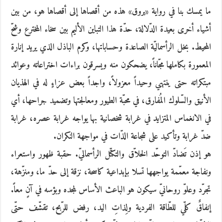
ما يمسك بنا في رواية «بروق» هذه من أقصاها إلى أقصاها هو، من بين
أشياء أخرى بعيدة الدّلالة، حدّة هذا التباين الأليم بين سخاء المخترع وشحّ
المحيط. بخل الرأسماليّة الصاعدة وحساباتها، وكرم الباذل الذي يريد إنارة
المعمورة بكاملها مجّاناً، يضحكون منه ويسرقون براءات اختراعاته وعوائد
مبتكراته حتى ينتهي وحيداً معزولاً، واجداً بعض عزاءٍ له في الهذيان
الأنيق والسّلوك المُفارق، في محبّة الطيور ومعالجتها وتضميد جراحها، أي
في الانغماس المتزايد في غرابة شخصانية بها يواجه غرابة عصره، غرابة
ضدّ غرابة وتأكيد على شجاعة الذّات في مواجهة النكران.
هو إذن تَضادّ التوحّد الخلاّق والتكتّل الرأسماليّ. حقبة ظهور واستعراء
ونفاجة معمّمة يواجهها تسلا بإبداعية كاسحة، نزقة إلى حدّ ما، ومنزّهة،
تجرّد وعلوّ روحانيّ سيكون هو الباعث الأساس لمجده وبؤسه في آنٍ معاً.
إنفاقٌ كلّي للطّاقة الفردية ولِذاتِ اليد، رفض للرّبح، تقشّف حتّى