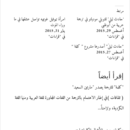
مرتبط
‘حادث ليلي’ للنوبلي موديانو في ترجمة
امرأة تيوفيل غوتييه تواصل عشقها في ما
عربية من أبوظبي
وراء الموت
أغسطس 29, 2015
يناير 31, 2015
في "قراءات"
في "قراءات"
“حادث ليليّ” أصدرها مشروع ” كلمة “
أغسطس 27, 2015
في "قراءات"
إقرأ أيضاً
"كلمة" للترجمة يصدر "مارتين السعيد"
( ثقافات )في إطار الاهتمام بالترجمة من اللغات المجاورة للغة العربية ومنها اللغة
الكردية، وتزامناً…