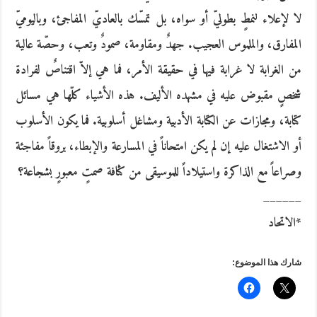
لا لإعلاء لنمطٍ بطوليّ أو سواه، بل تمسّك بالعاديّ المفاجئ، وباليوميّ
المفارق، والملموس العجيب. جهدٌ ومقاومة، صمودٌ وتعب، وحصّة عالية
من الغرابة لا غرابة فيها في حقيقة الأمر، فما هي إلاّ اقتناصٌ لفرادة
شخصٍ مقبوض عليه في مشهده الأليف. هذه الأشياء كلّها هي مسائل
كتابة، ومجازات عن الكتابة الأدبية ومشاغل أسلوبية. فما يكون الأسلوب
أو الاشتغال عليه إن لم يكن امتحاناً في المسارعة والإبطاء، بروقاً مفاجئة
وصراعاً مع الذاكرة واستيلاداً للموسيقى من كثافة صمتٍ معبورٍ بشجاعة؟
______
*الاتحاد
شارك هذا الموضوع: