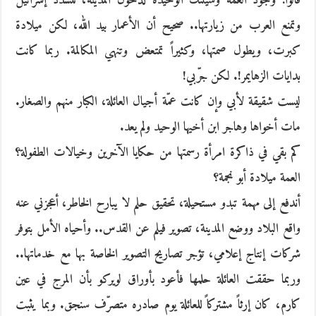
قالوا: وجود العمّة وسيلتك الوحيدة لدخول المدينة، تتشدّد إسرائيل
وتمنع العرب من زيارتها.. صحيح أن الأعمار بيد الله، لكن ميلادة
كبرت، ويطول صمتها، وكثيراً تمتعض وتنهي المكالمة. ربما كانت
بدايات الزهايمر!. لكن جرّبي!
ليست شقيقة لأبي وإن كانت عمّة أجيال العائلة، الكبار منهم والصغار.
مات أخواها وهاجر ابن أخيها الوحيد ولم يعد.
كم بقي في ذاكرة امرأة رسمتها من حكايا الآخرين وخيالات الطفولة؟
العمة ميلادة أبو نجمة؟
أندفع إلى مهمة تبدو مستحيلة، تحقيق حلم لا يبارح الخاطر، أعجزني عنه
واقع البلاد ووضع المدينة، تصوير فيلم عن القدس.. وأحياه الأمل بتوفر
شركات إنتاج إعلامي، تؤجر تصاريح التصوير الخاصة بها مع خدماتها..
وربما حققت العائلة حلمها فأعود بأوراق لويركو بأن المرج في عين
كارم، كان إرثاً مشتركاً للعائلة يوم صادره متصرّف سنجق. وبما يثبت