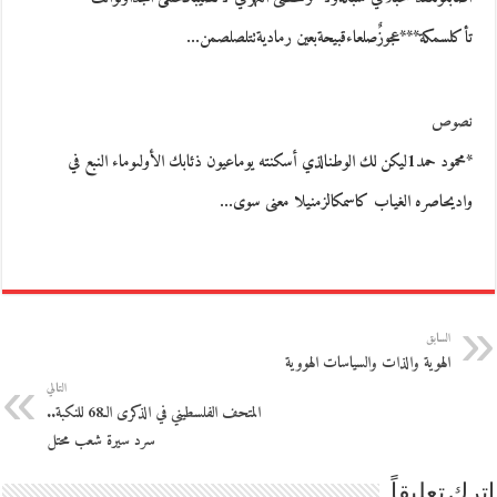
تأكلسمكة***عجوزٌصلعاءقبيحةبعين رماديةتتلصلصمن…
نصوص
*محمود حمد1ليكن لك الوطنالذي أسكنته يوماعيون ذئابك الأولىوماء النبع في
واديحاصره الغياب كاسمكالزمنيلا معنى سوى…
السابق
الهوية والذات والسياسات الهووية
التالي
المتحف الفلسطيني في الذكرى الـ68 للنكبة..
سرد سيرة شعب محتل
اترك تعليقاً