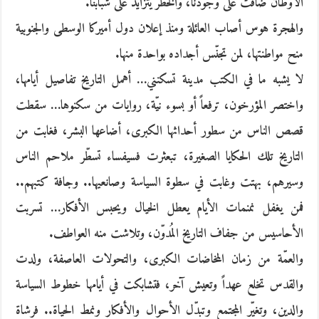
الأوطان ضاقت على وجودنا، والخطر يتزايد على شبابنا.
والهجرة هوس أصاب العائلة ومنذ إعلان دول أميركا الوسطى والجنوبية
منح مواطنتها، لمن تجنّس أجداده بواحدة منها.
لا يشبه ما في الكتب مدينة تسكنني… أهمل التاريخ تفاصيل أيامها،
واختصر المؤرخون، ترفعاً أو بسوء نيّة، روايات من سكنوها… سقطت
قصص الناس من سطور أحداثها الكبرى، أضاعها البشر، فغابت من
التاريخ تلك الحكايا الصغيرة، تبعثرت فسيفساء تسطّر ملاحم الناس
وسيرهم، بهتت وغابت في سطوة السياسة وصانعيها.. وجافة كتبهم..
فمن يغفل نمنمات الأيام يعطل الخيال ويحبس الأفكار… تسربت
الأحاسيس من جفاف التاريخ المُدوّن، وتلاشت منه العواطف.
والعمّة من زمان المخاضات الكبرى، والتحولات العاصفة، ولدت
والقدس تخلع عهداً وتعيش آخر، فتشابكت في أيامها خطوط السياسة
والدين، وتغيّر المجتمع وتبدّل الأحوال والأفكار ونمط الحياة.. فرشاة