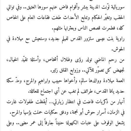
سوريالية لوّنت المدينة ببشر وأقوام فاض عنهم سورها العتيق.. وفي توالي
الحقب وتغيّر الحكام وتتابع الأحداث طغت فقاعات العام على الخاص
كله، فطمرت قصص الناس وبعثرتها مثلهم.
راوية بنت عيسى ستزور القدس لفيلم جديد، وستعيش مع ميلادة في
الحوش.
من رحم الماضي تولد رؤى وظلال أشخاص، وأسئلة تقيّد الخيال،
تجهض كل تصوّر للآتي.. وزوابع القلق زئير.
العمة ميلادة ووالدها سالم، وأخواها حبيب وابراهيم والمرج، ومدّ سكة
حديد يافا القدس، طرائف لم تغب عن أي اجتماع للعائلة.
أنهار من ذكريات فاضت في انتظار زيارتي… أيقظت طفولات غارت
في الزمان، أسرار حوش أبو نجمة، ودفق حكايات حملت بؤسها والمرح.
يشعل الوقوف على عتبات الكهولة حنيناً جارفاً إلى عمر مضى.. وعلى