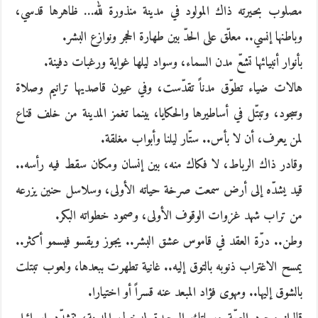
مصلوب بحيرته ذاك المولود في مدينة منذورة لله… ظاهرها قدسي،
وباطنها إنسي.. معلّق على الحدّ بين طهارة الحجر ونوازع البشر.
بأنوار أنبيائها تشعّ مدن السماء، وسواد ليلها غواية ورغبات دفينة.
هالات ضياء تطوّق مدناً تقدّست، وفي عيون قاصديها ترانيم وصلاة
وسجود، وتبتّل في أساطيرها والحكايا، بينما تغمز المدينة من خلف قناع
لمن يعرف، أن لا بأس.. ستّار ليلنا وأبواب مغلقة.
وقادر ذاك الرباط، لا فكاك منه، بين إنسان ومكان سقط فيه رأسه..
قيد يشدّه إلى أرض سمعت صرخة حياته الأولى، وسلاسل حنين يزرعه
من تراب شهد غزوات الوقوف الأولى، وصمود خطواته البكر.
وطن.. درّة العقد في قاموس عشق البشر.. يجوز ويقسو فيسمو أكثر..
يمسح الاغتراب ذنوبه بالتوق إليه.. غانية تطهرت ببعدها، ولعوب تبتلت
بالشوق إليها.. ومهوى فؤاد المبعد عنه قسراً أو اختيارا.