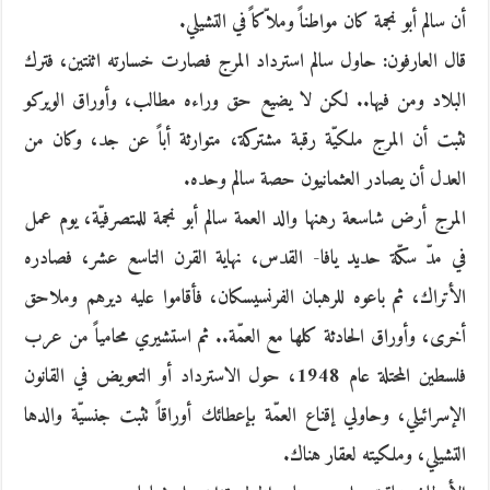
أن سالم أبو نجمة كان مواطناً وملاّكاً في التشيلي.
قال العارفون: حاول سالم استرداد المرج فصارت خسارته اثنتين، فترك
البلاد ومن فيها.. لكن لا يضيع حق وراءه مطالب، وأوراق الويركو
تثبت أن المرج ملكيّة رقبة مشتركة، متوارثة أباً عن جد، وكان من
العدل أن يصادر العثمانيون حصة سالم وحده.
المرج أرض شاسعة رهنها والد العمة سالم أبو نجمة للمتصرفيّة، يوم عمل
في مدّ سكّة حديد يافا- القدس، نهاية القرن التاسع عشر، فصادره
الأتراك، ثم باعوه للرهبان الفرنسيسكان، فأقاموا عليه ديرهم وملاحق
أخرى، وأوراق الحادثة كلها مع العمّة.. ثم استشيري محامياً من عرب
فلسطين المحتلة عام 1948، حول الاسترداد أو التعويض في القانون
الإسرائيلي، وحاولي إقناع العمّة بإعطائك أوراقاً تثبت جنسيّة والدها
التشيلي، وملكيته لعقار هناك.