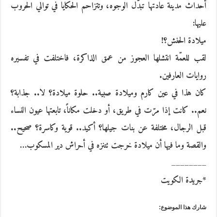
أحداث مدينة عادتها تبدّل الوجوه، وتتزاحم الحكايا في توالي الحروب
عليها:
ميلادة الحنش؟!
لقب للعمّة انتشلها العجوز من عمق الذاكرة، فاختلفت في تفسيره
روايات العارفين.
كان هذا في عين كارم وميلادة صبية.. حلوة ميلادة؟ لا.. جذابة؟
نعم.. كانت إذا مرّت في طريق، أو دخلت مكاناً، تابعتها عيون النساء
قبل الرجال، مختلفة عن بنات جيلها؟ أكيد.. قوية وكاسرة؟ صحيح..
والقصة وما فيها أن ميلادة خرجت تتنزه في أحراش دير المسكوب…
________
*جريدة الكويت
شارك هذا الموضوع: