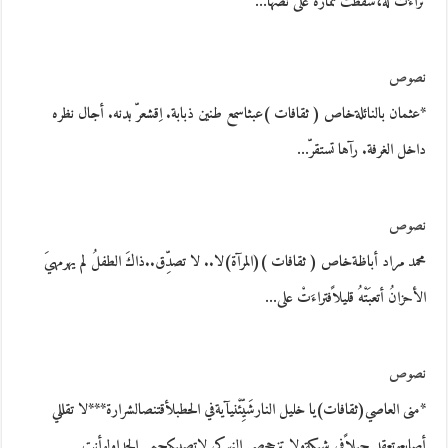
تراءَت له،سقطَت ثماره على نَصّها…
نصوص
*عثمان بالنائلةخاص ( ثقافات )عبثاسمع طنين ذبابة. اِقشعرّ بدنه. أجال نظره
داخل الغرفة. رآها تستقرّ…
نصوص
محمد مراد أباظةخاص ( ثقافات )(المرآة)لا.. لا تصدِّق..ذاكَ الطفلُ لم يهرمهيَ
الأحزانُ أتعبَتْهُ قليلاًفتراءَتْ على…
نصوص
*منى العاصي(ثقافات)يا خليل النارشَيِّئْنيآيةفي الحطبلأقتنصالشرارة***لا تقللي
أصابعوتعقد حبلاًفي شبكةولا تزححصى النهركي لاتصيبكحمى الجداولوأنت