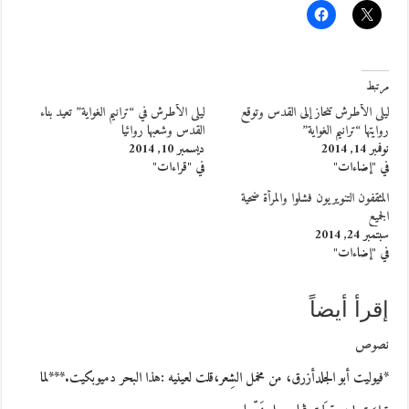
مرتبط
ليلى الأطرش تنحاز إلى القدس وتوقع
ليلى الأطرش في “ترانيم الغواية” تعيد بناء
روايتها “ترانيم الغواية”
القدس وشعبها روائيا
نوفمبر 14, 2014
ديسمبر 10, 2014
في "إضاءات"
في "قراءات"
المثقفون التنويريون فشلوا والمرأة ضحية
الجميع
سبتمبر 24, 2014
في "إضاءات"
إقرأ أيضاً
نصوص
*فيوليت أبو الجلدأزرق، من مخمل الشِعر،قلت لعينيه :هذا البحر دميوبكيت.***لما