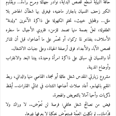
حافة النهاية تسطع قصص البداية، نوادر جهالة ومرح براءة… ويقاوم
الكبر زحف النسيان باجترار ماضيه، فيغرق بها شطآن الحاضر بلا
ملل… وبتحايل خبيث، تختم الكهولة على ذاكرة الآخرين “ولدنة”
الطفولة، لعلّ بصمة منها تصمد للزمن، فتروي الأجيال ما سطره
الأسلاف، بتفاخر لما تركوا، أو تحسّر على ما أضاعوا، قبل أن تتناثر
قصص الآباء والأجداد فوق أرصفة الحياة، وعلى جنبات الانشغال.
أنا والنسيان في سباق على ذاكرة امرأة وحيدة، بيننا البعد والاغتراب
وأوضاع المدينة.
مشروع زيارتي المقدس شغل عائلة أبو نجمة، القاصي منها والداني، ربط
المقيم بالمهاجر. أعاد صلات أضاعها الشتات في ثنائي القارات.. أيقظ
ذكريات وأحيا آمالا بالتعويض والهجرة.
فيض من نصائح شغل هاتفي: فرصة لن تُعوّض.. لا وراك ولا
قدّامك.. لو تكلمت العمّة فستعوّض بحكايا لا يعرفها غيرها.