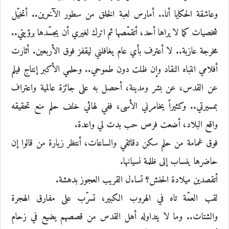
وعاشقة الحكايا أنا.. أمارس لعبة الخلق من سطور الآخرين.. أتخيّل
شخصيات كما لا يراها أحد، أتقمّصها ثم اترك لغيري أن يجسّدها برؤيتي..
مخرجة عازبة.. لا أعترف بأي عام يغافلني ليقفز فوق الأربعين. أثارت
أفلامي انتباه النقاد وإن ظلت دون طموحي.. وحلمي الأكبر إنتاج فيلم
عن القدس، عن بشر ومدينة، أحصل به على جائزة عالمية واعتراف
بمسيرتي.. وكثيراً يخامرني الأسى، ففي لهاثي خلف حلم منع تحقيقه
واقع البلاد، أضعت فرص حب بدت لي واعدة.
فوق غمامة من حلم سكن دقائقي والساعات، أنتظر زيارة من قالوا إن
حاضرها ينساب إلى ظلمة نسيانها.
أتقصدين ميلادة الحنش؟ تساءل القريب العجوز بدهشة.
لقب العمّة تاه في الهروب الكبير، تسرّب على مفارق الهجرة
والشتات.. وما لا يتداوله أهل القدس من قصصهم يضيع في زحام