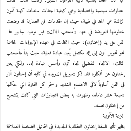
كما كان الحال بالنسبة لأبيه الفرعون السابق، وكانت هناك كذلك
اعتبارات سياسية واقتصادية وهي كيفية اجتثاث سلطات كهنة آمون
الزائدة عي الحد في طيبة، حيث إن مقدمات فن العمارنة قد وضعت
خطوطها العريضة في عهد «أمنحتب الثالث» قبل توطيد جذور هذا
الفن على يد (إخناتون)، حيث اتخذت في عهده الإجراءات الحاسمة
نحو تحويل آتون إلى إله مكتمل يُعبد عبادة فعلية، حيث بدأ «أمنحتب
الثالث» الاتجاه التفضيلي تجاه آتون وأسس عبادة له.. ولكي يعبر
إخناتون عن أفكاره فقد ذكر «سيريل الدريد» في كتابه أن إخناتون أثار
في الفن أسلوباً لاقي الاهتمام الشديد واستمر كل الفترة التي حكمها
«سبعة عشر عاما»، وظهرت به بعض التجاوزات التي كانت بتشجيع
من إخناتون نفسه.
النزعة الآتونية
يظهر تأثير فلسفة إخناتون العقائدية الجديدة في التماثيل الضخمة العملاقة