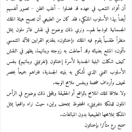
أن أفراد الشعب في عهده قد فضلوا – أغلب الظن – تصوير أنفسهم
أيضاًً بهذا الأسلوب الملكي، فقد كان من الطبيعي أن تصبح هيئة الملك
الجسمانية نموذجا لهم.. ونري ذلك بوضوح في نقش غائر ملون يمثل
منظراً طقسياً يقوم فيه الملك «إخناتون» بتقديم القرابين للآله الشمسي
«آتون» المشع بضيائه وقد أحاطت به زوجته وبناتهما. يظهر في النقش
كيف شكلت البنية الجسدية لأسرة إخناتون (نفرتيتي وبناتهم) بنفس
الأسلوب الفني الذي تُشكل به بنيته الجسدية، فنراهم جميعاً بخصر
نحيف وأرداف ضخمة وبنفس ملامح الوجه.
ولا علاقة لتلك الملامح بالواقع أو الحقيقة ويتجلى ذلك بوضوح في الرأس
الملون للملكة «نفرنيتي» المحفوظ بمتحف برلين، حيث نراه واقعيا يمثل
الملكة بملامحها الطبيعية بدون المبالغات.
سمنخ رع متأثرا بإخناتون