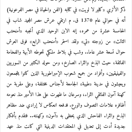
ذكر الأثري «كلير لا لويت» في كتابه (الفن والحياة في مصر الفرعونية)
أنه في حوالي عام 1370 ق. م ارتقي عرش مصر المجيد شاب في
الخامسة عشرة من عمره، إنه الابن الوحيد الذي أنجبه «أمنحتب
الثالث» من زوجته «تي» ولقد استمر «أمنحتب الرابع» فوق العرش
حوال تسعة عشر عاما.. وشب في بلاط ملكي تحوطه الأبهة والفخامة
الفائقة، حيث البذخ والثراء الصارخ، ومن حوله الكثير من السوريين
والفينيقيين، وأفراد من جميع شعوب الإمبراطورية الذين كانوا يتجمعون
ويعيشون في مدينة «طيبة» الجامعة لأجناس مختلفة، وعلى مقربة من
كهنة آمون الفائقي الثراء، وسرعان ما ظهرت على هذا الأمير منذ نعومه
أظافره علامات التصوف والورع. فدفعه انعكاس لا إرادي ضد مظاهر
البذخ والثراء الفاحش الذي يحظى به «آمون» وكهنته.. فتقدم بأفكار
جديدة أدت إلى تعديل في المعتقدات الدينية التي كانت منذ عهد