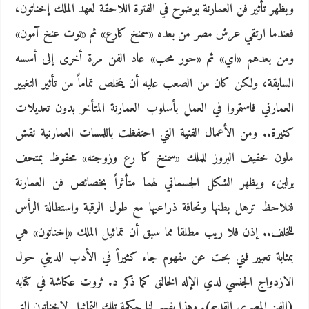
ويظهر تأثير فن العمارنة بوضوح في الفترة اللاحقة لعهد الملك إخناتون،
فعندما ارتقي عرش مصر من بعده «سمنخ كارع» ثم «توت عنخ آمون»
ومن بعدهم «اي» ثم «حور محب» عاد الفن مرة أخرى إلى أسسه
السابقة، ولكن كان من الصعب عليه أن يتخلص تماماً من تأثير التغيير
العمارني فاستمروا في العمل بأسلوب العمارنة المتأخر بدون تعديلات
كثيرة.. ومن الأعمال الفنية التي احتفظت باللمسات العمارنية نقش
ملون خفيف البروز للملك «سمنخ كا رع وزوجته» محفوظ بمتحف
برلين، ويظهر الشكل الجسماني لهما متأثراً بخصائص فن العمارنة
فنلاحظ ترهل بطنها ونحافة ذراعيها مع طول الرقبة واستطالة الرأس
للخلف.. إذن فلا ريب مطلقا مما سبق أن تماثيل الملك «إخناتون» هي
بمثابة تعبير فني بحت عن مفهوم جاء كثيراً في الأدب الديني حول
الازدواج الجنسي لدي الإله الخالق كما ذكر د. ثروت عكاشة في كتابه
(الفن المصري القديم). وهذا يفسر لنا حكمة تلك التماثيل لإخناتون التي