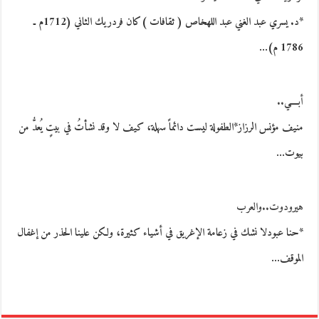
*د. يسري عبد الغني عبد اللهخاص ( ثقافات )كان فردريك الثاني (1712م ـ
1786 م)…
أبــــي..
منيف مؤنس الرزاز*الطفولة ليست دائماً سهلة، كيف لا وقد نشأتُ في بيتٍ يُعدُّ من
بيوت…
هيرودوت..والعرب
*حنا عبودلا نشك في زعامة الإغريق في أشياء كثيرة، ولكن علينا الحذر من إغفال
الموقف…