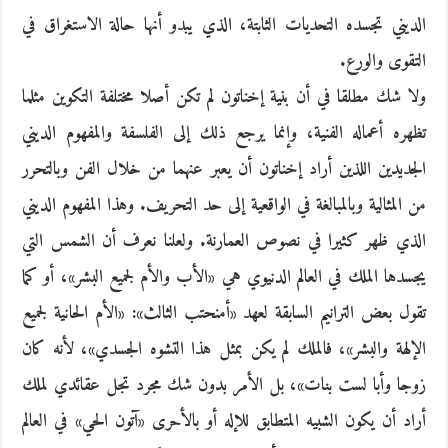
الديني تجسده التحديات الثابتة، الذي يبدو أنها حالة الاستغراق في
التقوى والورع.
ولا شك مطلقا في أن بنية إخناتون لم تكن أصلا مختلفة التكوين مثلما
تظهره أعماله الفنية، وإنما يرجع ذلك إلى الفلسفة والمفهوم الديني
الجديدين اللذين أراد إخناتون أن يعبر عنهما من خلال الفن وبالتحرر
من المثالية وبالمبالغة في الواقعية إلى حد التحريف. وهذا المفهوم الديني
الذي ظهر كثيرا في نصوص العمارنة. ولعلنا نعرف أن الشمس التي
يجسدها الملك في العالم الدنيوي هي «الأب والأم لجميع البشر»، أو كما
تقول بعض الترانيم السابقة لعهد «أمنحتب الثالث»: «الأم الحانية لجميع
الإلهة والبشر»، فالملك لم يكن بمثل هذا التشوه الجسدي»، لأنه كان
زوجا وأبا لست بنات»، بل الأمر بدون شك مجرد تجل عقائدي لملك
أراد أن يكون الشبيه المتطابق للإله أو بالأحرى «آتون الحي» في العالم