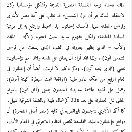
الملك «مينا» توجه الفلسفة المصرية القديمة وتشكل مؤسساتها وكان
الاعتقاد السائد هو أن «إله الشمس» قد تغلب على آلهة مصر الأخرى
وفرض سلطانه عليها. فأمسك إخناتون بهذا الخيط وارتفع به إلى مرتبة
السيادة المطلقة، ولكن بمفهوم جديد حيث اعتبره (الآلة – الملك
والأب – الذي يظهر جبروته في الضوء الذي ينبعث من قرص
الشمس آتون).. ولذا فقد أراد أن يطلق على نفسه وقتئذ اسم «إخناتون»
بمعني (الذي يحبه آتون)، وذكر «كلير لا لويت» أيضاً أن إخناتون في
العام الرابع من حكمه غادر طيبة (الواقعة تحت سيطرة كهنة آمون)،
وعمل على تشييد عاصمة جديدة: أخيتاتون بمعني (أفق آتون) بالموقع
الحالي لتل العمارنة على بعد 320 كم شمال طيبة وبالضفة الشرقية للنيل.
كما أكد الآثاري «سيمسون نايوقتس» في كتابه (مصر أصل الشجرة) أن
دوافع «إخناتون» لتلك الفلسفة تخص النظام اللاهوتي في المقام الأول،