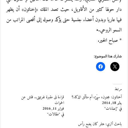
دار حولها كثير من الأقاويل، حيث تعمد الملك «إخناتون» أن يظهر
فيها عاريا وبدون أعضاء جنسية حتى يؤكد وصوله إلى أقصى المراتب من
السمو الروحي.•
* صباح الخير.
شارك هذا الموضوع:
مرتبط
أخناتون: مجنون، سيّئ، أم متألّق الذكاء؟
قراءة فى مقبرة نفرتيتى.. فتش عن
يناير 18, 2014
الحموات
في "إضاءات"
فبراير 11, 2016
في "مقالات"
باحث أثري: هتلر كان يضع رأس