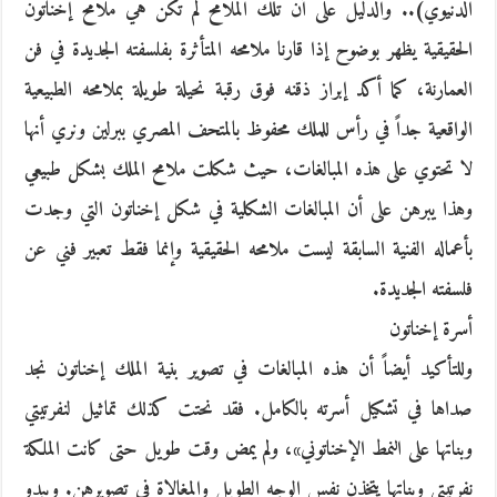
الدنيوي).. والدليل على أن تلك الملامح لم تكن هي ملامح إخناتون
الحقيقية يظهر بوضوح إذا قارنا ملامحه المتأثرة بفلسفته الجديدة في فن
العمارنة، كما أكد إبراز ذقنه فوق رقبة نحيلة طويلة بملامحه الطبيعية
الواقعية جداً في رأس للملك محفوظ بالمتحف المصري ببرلين ونري أنها
لا تحتوي على هذه المبالغات، حيث شكلت ملامح الملك بشكل طبيعي
وهذا يبرهن على أن المبالغات الشكلية في شكل إخناتون التي وجدت
بأعماله الفنية السابقة ليست ملامحه الحقيقية وإنما فقط تعبير فني عن
فلسفته الجديدة.
أسرة إخناتون
وللتأكيد أيضاً أن هذه المبالغات في تصوير بنية الملك إخناتون نجد
صداها في تشكيل أسرته بالكامل. فقد نحتت كذلك تماثيل لنفرتيتي
وبناتها على النمط الإخناتوني»، ولم يمض وقت طويل حتى كانت الملكة
نفرتيتي وبناتها يتخذن نفس الوجه الطويل والمغالاة في تصويرهن. ويبدو