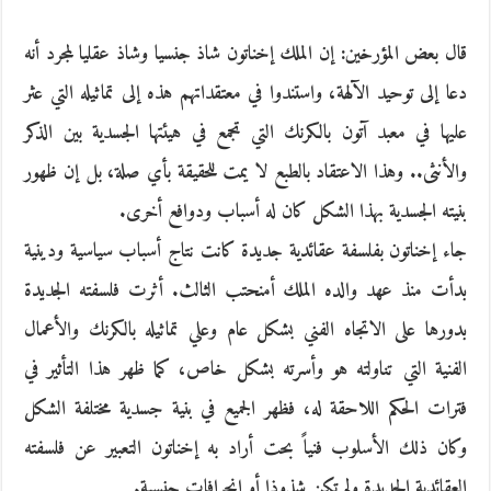
قال بعض المؤرخين: إن الملك إخناتون شاذ جنسيا وشاذ عقليا لمجرد أنه
دعا إلى توحيد الآلهة، واستندوا في معتقداتهم هذه إلى تماثيله التي عثر
عليها في معبد آتون بالكرنك التي تجمع في هيئتها الجسدية بين الذكر
والأنثى.. وهذا الاعتقاد بالطبع لا يمت للحقيقة بأي صلة، بل إن ظهور
بنيته الجسدية بهذا الشكل كان له أسباب ودوافع أخرى.
جاء إخناتون بفلسفة عقائدية جديدة كانت نتاج أسباب سياسية ودينية
بدأت منذ عهد والده الملك أمنحتب الثالث. أثرت فلسفته الجديدة
بدورها على الاتجاه الفني بشكل عام وعلي تماثيله بالكرنك والأعمال
الفنية التي تناولته هو وأسرته بشكل خاص، كما ظهر هذا التأثير في
فترات الحكم اللاحقة له، فظهر الجميع في بنية جسدية مختلفة الشكل
وكان ذلك الأسلوب فنياً بحت أراد به إخناتون التعبير عن فلسفته
العقائدية الجديدة ولم تكن شذوذا أو انحرافات جنسية.