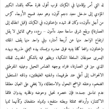
له التي أمر بإقامتها في الكرنك قرب أفول فترة حكمه بالفناء الكبير
المؤدي إلى مدخل معبد «جم آتون» وهو معبد فسيح الأرجاء كرس
من أجل «آتون»، وكان قد شيده «إخناتون» في الكرنك (قبل انتقاله إلى
العمارنة) ويقع شرق ساحة معبد «آمون – رع»، وهي تماثيل لا يقل
ارتفاع الواحد منها عن أربعة أمتار، وفي واحد منها يقف الملك
«إخناتون» رافعا كلتا يديه فوق صدره ويمسك بيده اليمني مذريته وبيده
اليسرى صولجان السلطة الملكية، ويظهر فيه بالشكل الحديث للملك
الذي ميز فن العمارنة، فنراه بوجهه الضامر النحيل وعينيه المفرطتي
الانحراف إلى أعلي عند طرفيهما، وشفتيه الغليظتين، وذقنه المستطيل
الضخم، وعنقه الواضح النحول والاستطالة، ولا يخفي على العيان مطلقا
عدم تناسق جسده: فإن خصره نحيل وحوضه وفخذيه يبدوان فائقا
الاكتناز، وأردافه ممتلئة وبطنه منتفخ، وثدياه منتفخان وكأنهما ثديا