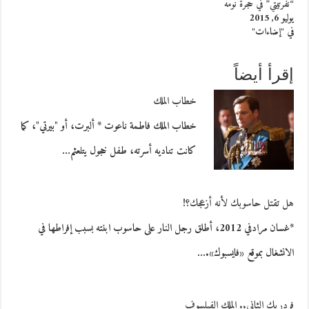
“نفرتيتي” في حجرة نومه
يوليو 6, 2015
في "إضاءات"
إقرأ أيضاً
خطاب الملك
خطاب الملك فاطمة ناعوت * ألبرت، أو "بيرتي"، كما
كانت تناديه أسرته، طفل خجول يتلعثم…
هل تقتل حاسوبك لأنه أزعجك؟!
*غسان مرادفي 2012، أطلق رجل النار على حاسوب ابنته بسبب إفراطها في
الانشغال بموقع «فايسبوك».…
فردريك الثاني.. الملك الفيلسوف