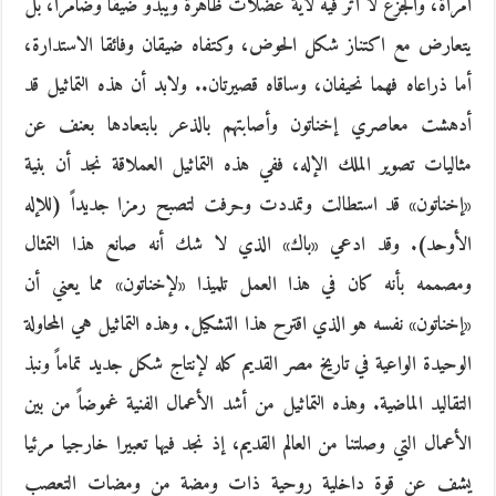
امرأة، والجزع لا أثر فيه لأية عضلات ظاهرة ويبدو ضيقا وضامرا، بل
يتعارض مع اكتناز شكل الحوض، وكتفاه ضيقان وفائقا الاستدارة،
أما ذراعاه فهما نحيفان، وساقاه قصيرتان.. ولابد أن هذه التماثيل قد
أدهشت معاصري إخناتون وأصابتهم بالذعر بابتعادها بعنف عن
مثاليات تصوير الملك الإله، ففي هذه التماثيل العملاقة نجد أن بنية
«إخناتون» قد استطالت وتمددت وحرفت لتصبح رمزا جديداً (للإله
الأوحد). وقد ادعي «باك» الذي لا شك أنه صانع هذا التمثال
ومصممه بأنه كان في هذا العمل تلميذا «لإخناتون» مما يعني أن
«إخناتون» نفسه هو الذي اقترح هذا التشكيل. وهذه التماثيل هي المحاولة
الوحيدة الواعية في تاريخ مصر القديم كله لإنتاج شكل جديد تماماً ونبذ
التقاليد الماضية. وهذه التماثيل من أشد الأعمال الفنية غموضاً من بين
الأعمال التي وصلتنا من العالم القديم، إذ نجد فيها تعبيرا خارجيا مرئيا
يشف عن قوة داخلية روحية ذات ومضة من ومضات التعصب