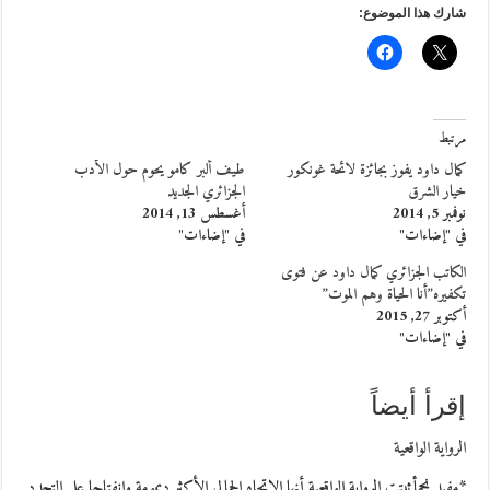
شارك هذا الموضوع:
مرتبط
كمال داود يفوز بجائزة لائحة غونكور
طيف ألبر كامو يحوم حول الأدب
خيار الشرق
الجزائري الجديد
نوفمبر 5, 2014
أغسطس 13, 2014
في "إضاءات"
في "إضاءات"
الكاتب الجزائري كمال داود عن فتوى
تكفيره”أنا الحياة وهم الموت”
أكتوبر 27, 2015
في "إضاءات"
إقرأ أيضاً
الرواية الواقعية
*مفيد نجمأثبتت الرواية الواقعية أنها الاتجاه الجمالي الأكثر ديمومة وانفتاحا على التجدد