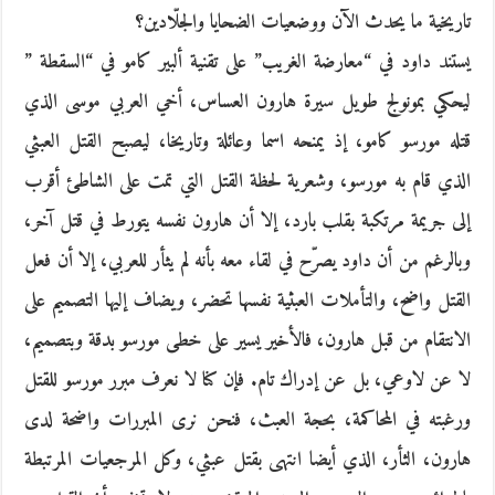
تاريخية ما يحدث الآن ووضعيات الضحايا والجلّادين؟
يستند داود في “معارضة الغريب” على تقنية ألبير كامو في “السقطة ”
ليحكي بمونولج طويل سيرة هارون العساس، أخي العربي موسى الذي
قتله مورسو كامو، إذ يمنحه اسما وعائلة وتاريخا، ليصبح القتل العبثي
الذي قام به مورسو، وشعرية لحظة القتل التي تمت على الشاطئ أقرب
إلى جريمة مرتكبة بقلب بارد، إلا أن هارون نفسه يتورط في قتل آخر،
وبالرغم من أن داود يصرّح في لقاء معه بأنه لم يثأر للعربي، إلا أن فعل
القتل واضح، والتأملات العبثية نفسها تحضر، ويضاف إليها التصميم على
الانتقام من قبل هارون، فالأخير يسير على خطى مورسو بدقة وبتصميم،
لا عن لاوعي، بل عن إدراك تام. فإن كنا لا نعرف مبرر مورسو للقتل
ورغبته في المحاكمة، بحجة العبث، فنحن نرى المبررات واضحة لدى
هارون، الثأر، الذي أيضا انتهى بقتل عبثي، وكل المرجعيات المرتبطة