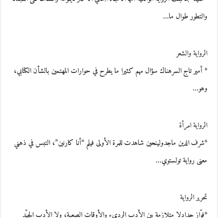
والتطور طوال ما…
الرواية والشعر
* أمير تاج السرهناك سؤال مهم كثيرا ما يطرح في حوارات المهتمين بالشأن الكتابي،
وهو…
الرواية امرأة
*شرف الدين ماجدولينحين شاهدت للمرة الأولى فيلم “أنا كارنين”، التبس في ذهني
معنى رواية تولستوي…
تحرير الرواية
*فوّاز حدادلا متلازمة بين الأدب الرديء والأوقات الصعبة، ولا الأدب الجيّد