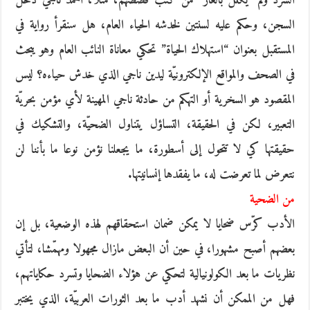
السرد ولم “يكلل بالغار” من كتب قصصهم، مثلا، أحمد ناجي دخل
السجن، وحكم عليه لسنتين لخدشه الحياء العام، هل سنقرأ رواية في
المستقبل بعنوان “استهلاك الحياة” تحكي معاناة النائب العام وهو يبحث
في الصحف والمواقع الإلكترونيّة ليدين ناجي الذي خدش حياءه؟ ليس
المقصود هو السخرية أو التهكم من حادثة ناجي المهينة لأي مؤمن بحريّة
التعبير، لكن في الحقيقة، التساؤل يتناول الضحيّة، والتشكيك في
حقيقتها كي لا تتحول إلى أسطورة، ما يجعلنا نؤمن نوعا ما بأننا لن
نتعرض لما تعرضت له، ما يفقدها إنسانيتها.
من الضحية
الأدب كرّس ضحايا لا يمكن ضمان استحقاقهم لهذه الوضعية، بل إن
بعضهم أصبح مشهورا، في حين أن البعض مازال مجهولا ومهمّشا، لتأتي
نظريات ما بعد الكولونيالية لتحكي عن هؤلاء الضحايا وتسرد حكاياتهم،
فهل من الممكن أن نشهد أدب ما بعد الثورات العربيّة، الذي يختبر