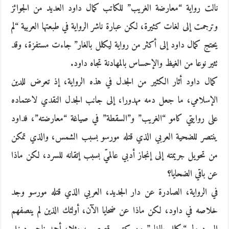
نالت رواية “معارضة الغريب” للكاتب كمال داود العديد من الجوائز
وترجمت إلى لغات كثيرة، لكن عبارة ناشر الرواية في طبعتها العربية “لم
يحتج كمال داود إلى أكثر من رواية ليكلل بالغار” جاءت مستفزة، وقد
تثير نوعا من الغيظ والإحساس بالمهادنة تجاه داود.
كمال داود أثار الكثير من الجدل في هذه الرواية، إذ تعرض للدين
الإسلامي، ما جعل دمه مهدورا، إلى جانب الجدل النقدي لاعتماده
على روايتي كامو “الغريب” و”السقطة” في صياغة “معارضته”، فداود
ينتصر للضحية العربي الذي قتله مورسو بسبب الشمس، والذي تمكن
من تحويل جريمته إلى إنجاز أدبي عالميّ بسبب إتقانه للسرد، لكن ماذا
عن باقي الضحايا؟
في الرواية، الصادرة عن دار الجديد، العربي الذي قتله مورسو وجد
خلاصه في داود، لكن ماذا عن ضحايا الآن، أولئك الذين لم ينصفهم