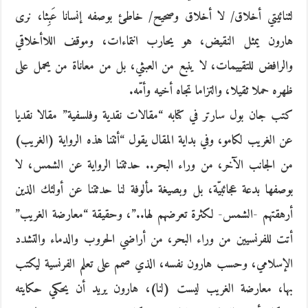
لثنائيتي أخلاق/ لا أخلاق وصحيح/ خاطئ بوصفه إنسانا عَبِثا، نرى
هارون يمثل النقيض، هو يحارب انتماءات، وموقف اللاأخلاقي
والرافض للتقييمات، لا ينبع من العبثي، بل من معاناة من يحمل على
ظهره حملا ثقيلا، والتزاما تجاه أخيه وأمّه.
كتب جان بول سارتر في كتابه “مقالات نقدية وفلسفية” مقالا نقديا
عن الغريب لكامو، وفي بداية المقال يقول “أتتنا هذه الرواية (الغريب)
من الجانب الآخر، من وراء البحر.. حدثتنا الرواية عن الشمس، لا
بوصفها بدعة عجائبيّة، بل وبصيغة مألوفة لنا حدثتنا عن أولئك الذين
أرهقتهم -الشمس- لكثرة تعرضهم لها..”، وحقيقة “معارضة الغريب”
أتت للفرنسيين من وراء البحر، من أراضي الحروب والدماء والتشدد
الإسلامي، وحسب هارون نفسه، الذي صمم على تعلم الفرنسية ليكتب
بها، معارضة الغريب ليست (لنا)، هارون يريد أن يحكي حكايته