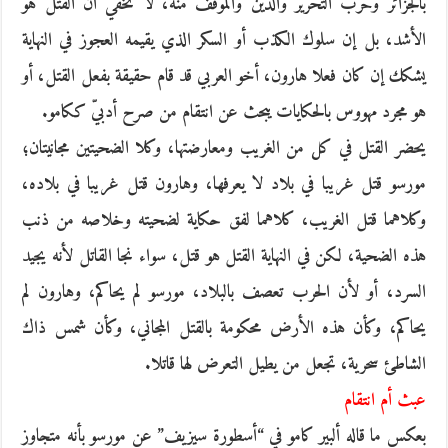
بالجزائر وحرب التحرير والدين والموقف منه، لا تخفي أن القتل هو
الأشد، بل إن سلوك الكذب أو السكر الذي يقيمه العجوز في النهاية
يشكك إن كان فعلا هارون، أخو العربي قد قام حقيقة بفعل القتل، أو
هو مجرد مهووس بالحكايات يبحث عن انتقام من صرح أدبيّ ككامو.
يحضر القتل في كل من الغريب ومعارضتها، وكلا الضحيتين مجانيتان؛
مورسو قتل غريبا في بلاد لا يعرفها، وهارون قتل غريبا في بلاده،
وكلاهما قتل الغريب، كلاهما لفق حكاية لضحيته وخلاصه من ذنب
هذه الضحية، لكن في النهاية القتل هو قتل، سواء نجا القاتل لأنه يجيد
السرد، أو لأن الحرب تعصف بالبلاد، مورسو لم يحاكم، وهارون لم
يحاكم، وكأن هذه الأرض محكومة بالقتل المجاني، وكأن شمس ذاك
الشاطئ سحرية، تجعل من يطيل التعرض لها قاتلا.
عبث أم انتقام
بعكس ما قاله ألبير كامو في “أسطورة سيزيف” عن مورسو بأنه متجاوز