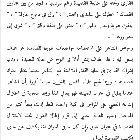
القارئ وتحثه على متابعة القصيدة رغم سرديتها . فنجد من بين عناوين
القصائد ” عطرك على ساعدي والعبق ” ، ” برق في دموع حارقة ” ، ”
جفون عارية وحب مهاجر ” ، ” عشق على ضفة وقلق ” ، ” شوق إلى
سفر ووعد ” .
وحرص الشاعر على استخدامه مواضعات طويلة لقصائده هو هدف
يسعى إليه ، هذا الهدف يتمثل أولا في البوح عن حالة القصيدة ، وثانيا
إشراك القارئ في حالة القلق المتزامنة مع الشاعر حينما يختار عنوانا
لقصيدته ، وربما نجح علماء النفس اللغويون حينما أقروا بأن الشاعر
عندما يطيل في عنوان قصيدته فهو يعاني قلقا ويجد صعوبة في اختزال
إبداعه العصي على المراس في كلمة واحدة فقط لذلك يلجأ كثير من
المبدعين ومنهم ناهدة الحلبي إلى قرار إطالة العنوان تجنبا لاختزال
القصيدة في عنوان ضيق وإن كان ضيق العنوان لغة يكشف عن مدى
تكثيف القصيدة أيضا .