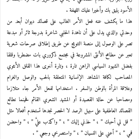
الأسود يليق بك وأخيرا عليك اللهفة .
هذا ما يكشف عنه فعل الأمر الغالب على قصائد ديوان أبعد من
وحدتي والذي يدل على أن ناهدة الحلبي شاعرة بدرجة ثائر أو مبدعة
تصر على الوصول إلى منصة التتويج عن طريق إطلاق صرحات شعرية
تعبر عن مطامح الأنثى المشروعة في مجتمع ذكروري بات مضطربا وقلقا
بفضل الشهود السياسي الراهن تارة ، وتارة أخرى هذا القلق الأنثوي
المصاحب لكافة المشاهد الإنسانية المتعلقة بالحب والوصل والغرام
وعلاقة المرأة بالوطن والسفر . استخدامها لفعل الأمر جاء متلازما
ومصاحبا عن حالة القصيدة أو المشهد الشعري القائم فحينما نطالع
القصائد العاطفية على سبيل الرصد لا الحصر نجدها تستخدم أفعالا مثل
” قل لي أحبك ” ، ” خذني إليك ” ، ” واكذب عليَّ ” ، ” واحضن
فمي ” ، ” أعني على النسيان ” ، ” واستصرخي وجعي ” .