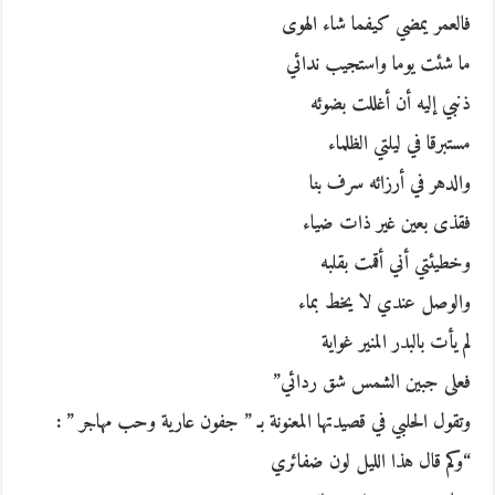
فالعمر يمضي كيفما شاء الهوى
ما شئت يوما واستجيب ندائي
ذنبي إليه أن أغللت بضوئه
مستبرقا في ليلتي الظلماء
والدهر في أرزائه سرف بنا
فقذى بعين غير ذات ضياء
وخطيئتي أني أقمت بقلبه
والوصل عندي لا يخط بماء
لم يأت بالبدر المنير غواية
فعلى جبين الشمس شق ردائي”
وتقول الحلبي في قصيدتها المعنونة بـ ” جفون عارية وحب مهاجر ” :
“وكم قال هذا الليل لون ضفائري