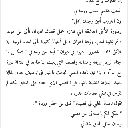
إن القلوب براقع تتبدل
أنسيت نقتسم المغيب ووحدتي
لون الغروب أنين وجدك يحمل”
وصورة الأنثى العاشقة التي تلازم مجمل قصائد الديوان تأتي على موعد
دائم بخيبة الحب ولوعة الفراق ، بل أحيانا كثيرة تأتي الحالة الوجدانية
للأنثى ذات الحضور المشهود في ديوان ” أبعد من وحدتي ” لتعكس ما
جناه الرجل بزيفه وخداعه وقصصه التي يعبث بها طامعا في علاقة عابرة
مع المرأة ، لذا فإن ناهدة الحلبي نجحت بامتيار في توصيف هذه الحالة
وتلك العلاقة المنتهية بانتهاء فورة القلب الذي اعتاد على العشق لكنه لم
يتمرس في تلقي صدمات غدره .
تقول ناهدة الحلبي في قصيدة ” قلق على جفن وردة ” :
“أحكي لكم يا سادتي عن قصتي
ولسان حالي ناطق بشقائي