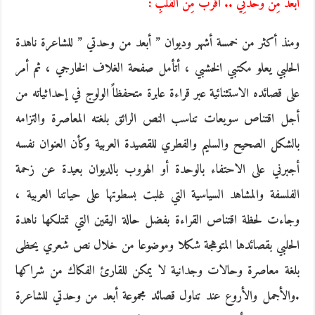
أبْعَدُ مِنْ وَحْدَتِي .. أقْرَبُ مِن القَلْبِ :
ومنذ أكثر من خمسة أشهر وديوان ” أبعد من وحدتي ” للشاعرة ناهدة
الحلبي يعلو مكتبي الخشبي ، أتأمل صفحة الغلاف الخارجي ، ثم أمر
على قصائده الاستثنائية عبر قراءة عابرة متحفظاً الولوج في إحداثياته من
أجل اقتناص سويعات تناسب النص الرائق بلغته المعاصرة والتزامه
بالشكل الصحيح والسليم والفطري للقصيدة العربية وكأن العنوان نفسه
أجبرني على الاحتفاء بالوحدة أو الهروب بالديوان بعيدة عن زحمة
الفلسفة والمشاهد السياسية التي غلبت بسطوتها على حياتنا العربية ،
وجاءت لحظة اقتناص القراءة بفضل حالة اليقين التي تمتلكها ناهدة
الحلبي بقصائدها المتوهجة شكلا وموضوعا من خلال نص شعري يحظى
بلغة معاصرة وحالات وجدانية لا يمكن للقارئ الفكاك من شراكها
.والأجمل والأروع عند تناول قصائد مجموعة أبعد من وحدتي للشاعرة