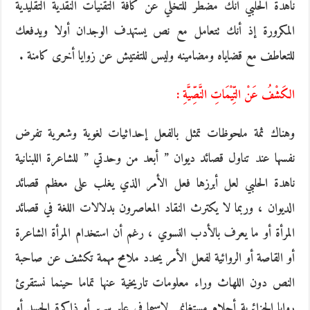
ناهدة الحلبي أنك مضطر للتخلي عن كافة التقنيات النقدية التقليدية
المكرورة إذ أنك تتعامل مع نص يستهدف الوجدان أولا ويدفعك
للتعاطف مع قضاياه ومضامينه وليس للتفتيش عن زوايا أخرى كامنة .
الكَشْفُ عَنْ التِّيْمَاتِ النَّصِّيَّةِ :
وهناك ثمة ملحوظات تمثل بالفعل إحداثيات لغوية وشعرية تفرض
نفسها عند تناول قصائد ديوان ” أبعد من وحدتي ” للشاعرة اللبنانية
ناهدة الحلبي لعل أبرزها فعل الأمر الذي يغلب على معظم قصائد
الديوان ، وربما لا يكترث النقاد المعاصرون بدلالات اللغة في قصائد
المرأة أو ما يعرف بالأدب النسوي ، رغم أن استخدام المرأة الشاعرة
أو القاصة أو الروائية لفعل الأمر يحدد ملامح مهمة تكشف عن صاحبة
النص دون اللهاث وراء معلومات تاريخية عنها تماما حينما نستقرئ
روايا الجزائرية أحلام مستغانمي لاسيما في عابر سرير أو ذاكرة الجسد أو