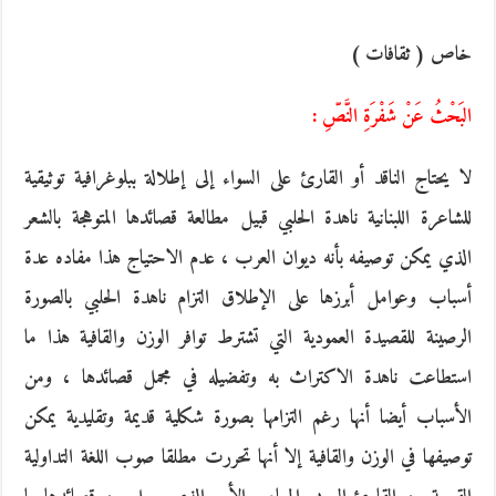
خاص ( ثقافات )
البَحْثُ عَنْ شَفْرَةِ النَّصِّ :
لا يحتاج الناقد أو القارئ على السواء إلى إطلالة ببلوغرافية توثيقية
للشاعرة اللبنانية ناهدة الحلبي قبيل مطالعة قصائدها المتوهجة بالشعر
الذي يمكن توصيفه بأنه ديوان العرب ، عدم الاحتياج هذا مفاده عدة
أسباب وعوامل أبرزها على الإطلاق التزام ناهدة الحلبي بالصورة
الرصينة للقصيدة العمودية التي تشترط توافر الوزن والقافية هذا ما
استطاعت ناهدة الاكتراث به وتفضيله في مجمل قصائدها ، ومن
الأسباب أيضا أنها رغم التزامها بصورة شكلية قديمة وتقليدية يمكن
توصيفها في الوزن والقافية إلا أنها تحررت مطلقا صوب اللغة التداولية