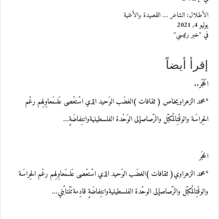
الأطلال: الشاعر … القصيدة والأغنية
يوليو 4, 2021
في "خبر رئيسي"
إقرأ أيضاً
الْحَجَر..
*محمد الزهراويخاص ( ثقافات )الغضَب الوَحيد الذي اسْتعْصى عَلىمَعاوِلِهم رغْم
الحِراسَة والوقْتِالمُكبّل والرّصاصإلى الوَحْدة الفلسطينيةوانتِفاضَةٍ…
الحجَر
*محمد الزهراوي( ثقافات )الغضَب الوَحيد الذي اسْتعْصى عَلىمَعاوِلِهم رغْم الحِراسَة
والوقْتِالمُكبّل والرّصاصإلى الوحْدة الفلسطينيةوانتِفاضَةٍ قادِمةتَنْتابُني…