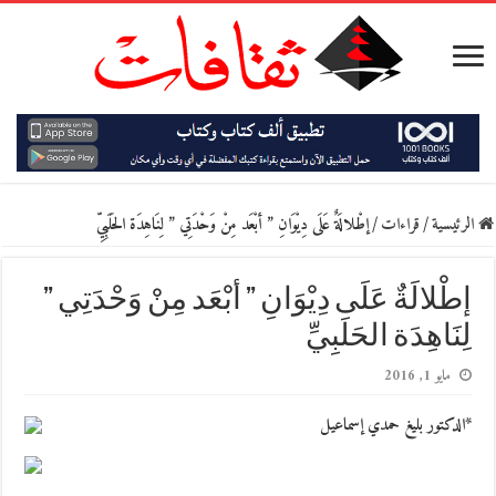
الرئيسية
/
قراءات
/
إطْلالَةٌ عَلَى دِيْوَانِ ” أبْعَد مِنْ وَحْدَتِي ” لِنَاهِدَة الحَلَبِيِّ
إطْلالَةٌ عَلَى دِيْوَانِ ” أبْعَد مِنْ وَحْدَتِي ”
لِنَاهِدَة الحَلَبِيِّ
مايو 1, 2016
*الدكتور بليغ حمدي إسماعيل