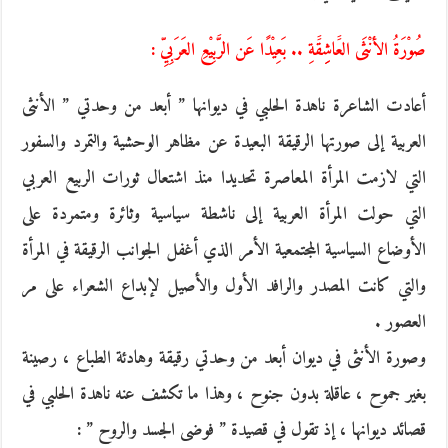
صُوْرَةُ الأنْثَى العََاشِِقََةِ .. بَعِيْدًا عَن الرَّبِيْعِ العَرَبِيِّ :
أعادت الشاعرة ناهدة الحلبي في ديوانها ” أبعد من وحدتي ” الأنثى
العربية إلى صورتها الرقيقة البعيدة عن مظاهر الوحشية والتمرد والسفور
التي لازمت المرأة المعاصرة تحديدا منذ اشتعال ثورات الربيع العربي
التي حولت المرأة العربية إلى ناشطة سياسية وثائرة ومتمردة على
الأوضاع السياسية المجتمعية الأمر الذي أغفل الجوانب الرقيقة في المرأة
والتي كانت المصدر والرافد الأول والأصيل لإبداع الشعراء على مر
العصور .
وصورة الأنثى في ديوان أبعد من وحدتي رقيقة وهادئة الطباع ، رصينة
بغير جموح ، عاقلة بدون جنوح ، وهذا ما تكشف عنه ناهدة الحلبي في
قصائد ديوانها ، إذ تقول في قصيدة ” فوضى الجسد والروح ” :