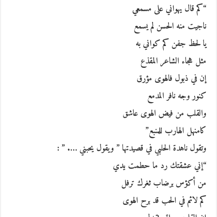
“كم قال يهواني على مسمعي
ناجيت منه الحسن لم يسمع
يا لحظ جفن كم كواني به
مثل هجاء الشاعر المقذع
إن في ذبول فالهوى مؤرق
كنور وجه نافر المدمع
والقلب من فيض الهوى عاشق
كامنهل الهارب للمنبع”
وتقول ناهدة الحلبي في قصيدتها ” ويقول يحبني …. ” :
“إني عشقتك رد ما حطمت يدي
من أكؤس برضاب ثغرك ترفل
كم لائم في الحب قد برح الهوى