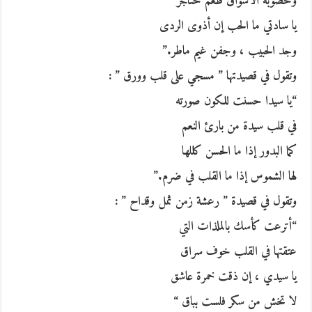
وخصوبة الأشواق طعم خناجر
يا سادتي ما الحب إن أذوى الردى
وجد الحبيب ، وجفن غيم ماطر.”
وتقول في قصيدتها ” مسجي على قلب وورق ” :
“يا سيدا حسنت للكون صورته
في قلب سيدة من بارئ النعم
كما البدور إذا ما الحسن كللها
لها الشموس إذا ما القلب في ضرم.”
وتقول في قصيدة ” رعشة زمن ثمل وقداح ” :
“أترعت كأسك بالملذات التي
عتقتها في القلب خوف سراق
يا سيدي ، إن ذقت خمرة عاشق
لا تخش من سكر فلست بباق “