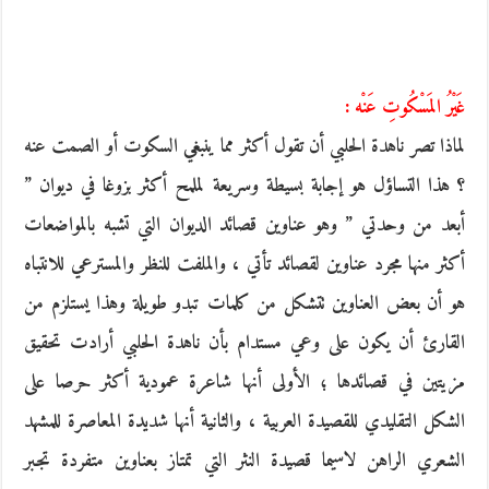
غَيْرُ المَسْكُوتِ عَنْه :
لماذا تصر ناهدة الحلبي أن تقول أكثر مما ينبغي السكوت أو الصمت عنه
؟ هذا التساؤل هو إجابة بسيطة وسريعة لملمح أكثر بزوغا في ديوان ”
أبعد من وحدتي ” وهو عناوين قصائد الديوان التي تشبه بالمواضعات
أكثر منها مجرد عناوين لقصائد تأتي ، والملفت للنظر والمسترعي للانتباه
هو أن بعض العناوين تتشكل من كلمات تبدو طويلة وهذا يستلزم من
القارئ أن يكون على وعي مستدام بأن ناهدة الحلبي أرادت تحقيق
مزيتين في قصائدها ؛ الأولى أنها شاعرة عمودية أكثر حرصا على
الشكل التقليدي للقصيدة العربية ، والثانية أنها شديدة المعاصرة للمشهد
الشعري الراهن لاسيما قصيدة النثر التي تمتاز بعناوين متفردة تجبر