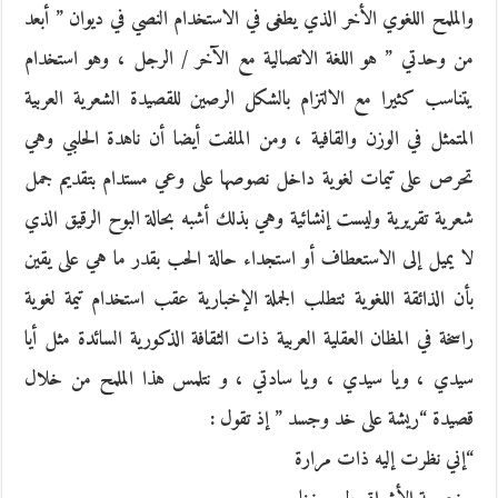
والملمح اللغوي الأخر الذي يطغى في الاستخدام النصي في ديوان ” أبعد
من وحدتي ” هو اللغة الاتصالية مع الآخر / الرجل ، وهو استخدام
يتناسب كثيرا مع الالتزام بالشكل الرصين للقصيدة الشعرية العربية
المتمثل في الوزن والقافية ، ومن الملفت أيضا أن ناهدة الحلبي وهي
تحرص على تيمات لغوية داخل نصوصها على وعي مستدام بتقديم جمل
شعرية تقريرية وليست إنشائية وهي بذلك أشبه بحالة البوح الرقيق الذي
لا يميل إلى الاستعطاف أو استجداء حالة الحب بقدر ما هي على يقين
بأن الذائقة اللغوية تتطلب الجملة الإخبارية عقب استخدام تيمة لغوية
راسخة في المظان العقلية العربية ذات الثقافة الذكورية السائدة مثل أيا
سيدي ، ويا سيدي ، ويا سادتي ، و نتلمس هذا الملمح من خلال
قصيدة “ريشة على خد وجسد ” إذ تقول :
“إني نظرت إليه ذات مرارة