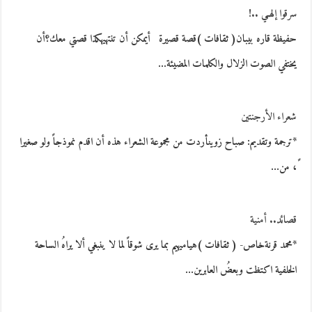
سرقوا إلهـي ..!
حفيظة قاره بيبان( ثقافات )قصة قصيرة أيمكن أن تنتهيهكذا قصتي معك؟أن
يختفي الصوت الزلال والكلمات المضيئة…
شعراء الأرجنتين
*ترجمة وتقديم: صباح زوينأردت من مجموعة الشعراء هذه أن اقدم نموذجاً ولو صغيرا
ً، من…
قصائد.. أمنية
*محمد قرنةخاص- ( ثقافات )هياميهيم بما يرى شوقاً لما لا ينبغي ألا يراهُ الساحة
الخلفية اكتظت وبعضُ العابرين…