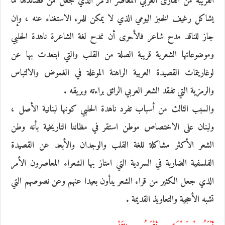
القريبة من القارئ العربي المعاصر الأمر الذي جعل من قصائدها ما
يشاكل رغيف الخبز اليومي الذي لا يمكن للمرء الاستغناء عنه ، وإن
جاز للناقد مدح شاعر فالأحرى أن نمدح لغة الشاعرة ناهدة الحلبي
وموضوعاتها الشعرية قريبة الصلة من القلب والتي ابتعدت بها عن
لوغاريتمات القصيدة العربية الراهنة الموغلة في الغموض والالتباس
والرمزية التي تفقد الشعر العربي الرائق براءته وبريقه .
والسبب الثالث من أسباب تفرد ناهدة الحلبي كونها لبنانية الأصل ،
ولبنان على الاختصاص موطن استقر في مظاننا التاريخية بأنه وطن
الشعر الأكثر مشاكلة للغة القلب والوجدان والأبعد عن القصيدة
الفلسفية الضاربة في السردية التي امتاز بها الشعراء المعاصرون الأمر
الذي جعل الكثير من قراء الشعر ينأون بعيدا عنهم وعن نصوصهم التي
تشبه الأحجية والتعاويذ القديمة .