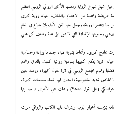
ل شيخ شيوخ الرواية ومعلمها الأكبر الروائي الروسي العظيم
احة عريضة وضخمة من الاهتمام والشغف، حياته رواية كبرى
شن بها «عصر الرواية» وجعل منها الفن الأول بلا منازع في العالم
ذهبي وحيويتها الإنسانية التي لا تبلى على محبة وشغف كل محبي
ارت نماذج كبرى، وأنماط بشرية فنية، جسدها ببراعة وحساسية
اته الثرية يمكن تشبيهها بسردية روائية كتبت بالعرق والدم
 بقضايا وهموم المجتمع الروسي في فترة تحول كبيرة، ورصد بعين
منها الخاص شديد الخصوصية، احتلت فيها النساء مساحات كبيرة،
توفيسكي (هل نقول عاناها؟) وحملت هي الأخرى تراجيدايتها
قافة بمؤسسة أخبار اليوم، ويشرف عليها الكاتب والروائي عزت