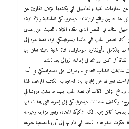
عن المعلومات الغنية والتفاصيل التي يكشفها المؤلف للقارئ عن
لتي عقدها بين وقائع ارتباطات ديستوفيسكي العاطفية والإنسانية،
على سبيل المثال: في الفصل الذي عقده المؤلف للحديث عن إحدى
أكثر قصص الحب التي عاشها ديستوفيسكي قوة، قصة تعود إلى
ا بالكامل «أبوليفاريا سوسلوفا»، فتاة شابة جميلة تعلق بها
فتاة أثرا كبيرا وواضحا في إبداعه الروائي بعد ذلك.
يث خالطت الشباب التقدمي، وتعرفت على ديستوفيسكي في أحد
يمُ، فراحت تعبر له عن إعجابها به، فاستجاب الكاتب المرهف لهذا
ا. ويوضح مؤلف الكتاب أن قصة الحب بينهما قد بلغت ذروتها في
إلى الخارج، وتكشف خطابات ديستوفيسكي إلى إخوته التي يتحدث فيها
فر بصحبة كائن يحبه. لكن شكوكه المعتاده وتغير مزاجه وعبوسه
قد عكرت صفو هذه الرحلة التي قام بها إلى أوروبا بصحبة محبوبته