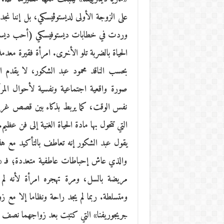
على الزوجة الأولى لديستوڤيسكي،‮ ‬بل إننا نج
وردت في خطابات ديستوفيسكي (أحب ديستويڤس
الحياة بالضربة تلو الأخرى. امرأة فقيرة معدم
بحسب الناقد محمود عبد الشكور، لا يقدم ال
صورة واقعية اجتماعية ونفسية لأحوال المرأ
نفس الوقت، كما يربط بذكاء بين قصص غرام د
التي تتحول بها مادة الحياة الغنية إلى فن عظيم.
يقول عبد الشكور إنه تعاطف بالتأكيد مع هذا
والذي عاش إحباطات عاطفية متعددة؛ فـ «م
مريضة بالسل، ومرة تهجره امرأة لأنه لم 
ومتسلطة. ربما لم يجد راحة ونظاما إلا مع زوجت
جريجوريفنا» التي كتبت بعد زواجهما نصف أعم