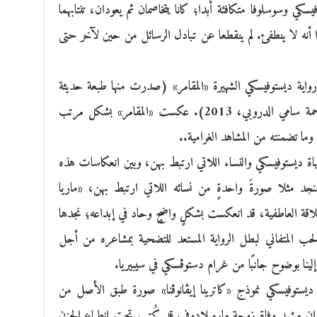
يسكي وسوسلوفا متكافئة أبدا؛ كانا يتخاصمان ثم يعودان، تنتابهما
نه لا ينطفئ. لم ينقطعا عن تبادل الرسائل من حين لآخر حتى
رواية ديستوفيسكي الشهيرة «المقامر» (صدرت منها طبعة حديثة
عن المركز الثقافي العربي، الدار البيضاء، ترجمة سامي الدروبي، 2013). عكست «المقامر» بشكل مرتب
وما تضمنته من المشاهد الغرامية..
ياة ديستوفيسكي والنساء اللاتي ارتبط بهن، وبين انعكاسات هذه
، سنجد مثلا صورةَ واحدةٍ من نسائه اللاتي ارتبط بهن، «ماريا
لاقة العاطفية، قد انعكست بشكلٍ واضحٍ وحاد في إبداعه؛ نجدها
 الحب المتفاني لبطل الرواية المستعد للتضحية بمشاعره من أجل
 إلينا بوضوح جانبًا من غرام دستوڤسكي في سيبيريا.
قدم ديستوفيسكي نموذج «كاترينا إيڤانوڤنا» صورة طبق الأصل من
له. إن مشهد وفاة زوجة مارميلادوف قد كُتب تحت انطباع الحزن