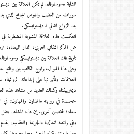
الشابة «سوسلوفا». لم تكن العلاقة بين ديستوف
سورات من الغضب والهوس الجامح الذي بدا أ
بعد الزواج الثاني لـ ديستوفيسكي.
انعكست هذه العلاقة المشبوبة المضطربة في 
تاريخ تلك العلاقة بين ديستوفيسكي وسوسلوفا، 
وعلى هذا المنوال، يزاوج الكتاب بين وقائع ح
العلاقات وتأثيراتها على إبداعاته الروائية‬
ديمترييڤنا» وكذلك العديد من مشاهد هذه الع‬
متجسدة في روايته «‬المذلون والمهانون‮» ‬في
سعادة شخصين آخرين‮. ‬إن هذه المشاهد تنقل‬‮‬
وفي رائعته الخالدة‮ «‬الجريمة والعقاب‮» ‬ي
«ماريا ديمترييڤنا» لينبعث معها مصيرها ك‬