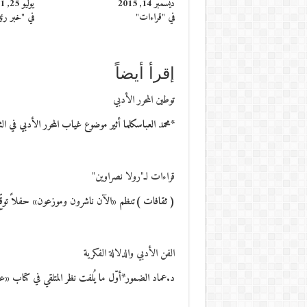
ديسمبر 14, 2015
يوليو 25, 2021
في "قراءات"
في "خبر رئ
إقرأ أيضاً
توطين المحرر الأدبي
*محمد العباسكلما أثير موضوع غياب المحرر الأدبي في ال
قراءات لـ"رولا نصراوين"
( ثقافات )تنظم «الآن ناشرون وموزعون» حفلاً توقّع في
الفن الأدبي والدلالة الفكرية
د.عماد الضمور*أوّل ما يُلفت نظر المتلقي في كتاب