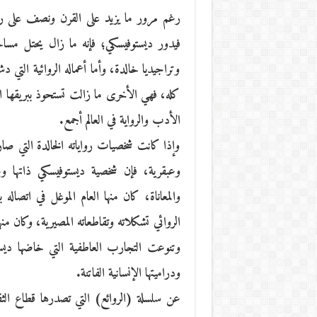
رغم مرور ما يزيد على القرن ونصف على رحي
فيدور ديستوفيسكي؛ فإنه ما زال يحتل مس
وتراجيديا خالدة، وأما أعماله الروائية التي د
كله، فهي الأخرى ما زالت تستحوذ ببريقها ال
الأدب والرواية في العالم أجمع.
وإذا كانت شخصيات رواياته الخالدة التي ص
وعبقرية، فإن شخصية ديستوفيسكي ذاتها وحي
والمعاناة، كان منها العام الموغل في اتصاله
الروائي تشكلاته وتقاطعاته المصيرية، وكان 
وتنوعت التجارب العاطفية التي خاضها ديس
ودراميتها الإنسانية الفاتنة.
عن سلسلة (الروائع) التي تصدرها قطاع الث