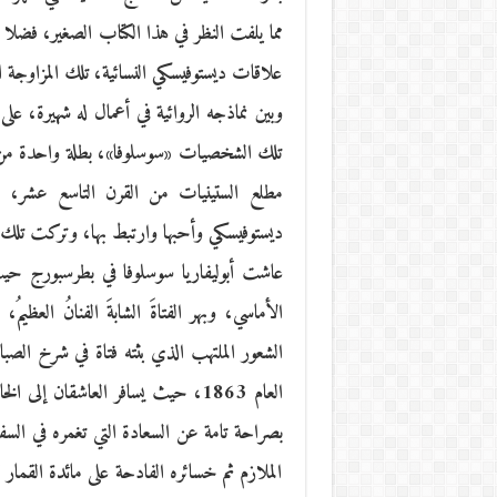
مما يلفت النظر في هذا الكتاب الصغير، فضلا 
علاقات ديستوفيسكي النسائية، تلك المزاوجة ا
وبين نماذجه الروائية في أعمال له شهيرة، 
تلك الشخصيات «سوسلوفا»، بطلة واحدة من 
مطلع الستينيات من القرن التاسع عشر، اسمه
ديستوفيسكي وأحبها وارتبط بها، وتركت تلك ال
عاشت أبوليفاريا سوسلوفا في بطرسبورج ح
الأماسي، وبهر الفتاةَ الشابةَ الفنانُ العظ
الشعور الملتهب الذي بثته فتاة في شرخ الصب
العام 1863، حيث يسافر العاشقان 
بصراحة تامة عن السعادة التي تغمره في الس
الملازم ثم خسائره الفادحة على مائدة القمار 