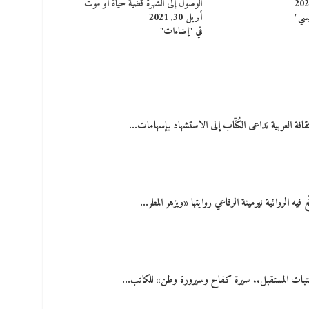
الوصول إلى الشهرة قضيّة حياة أو موت
يسي"
أبريل 30, 2021
في "إضاءات"
ثقافة العربية تداعى الكُتّاب إلى الاستشهاد بإسهامات…
ه الروائية نيرمينة الرفاعي روايتها «ويزهر المطر…
 «عتبات المستقبل.. سيرة كفاح وسيرورة وطن» للكاتب…