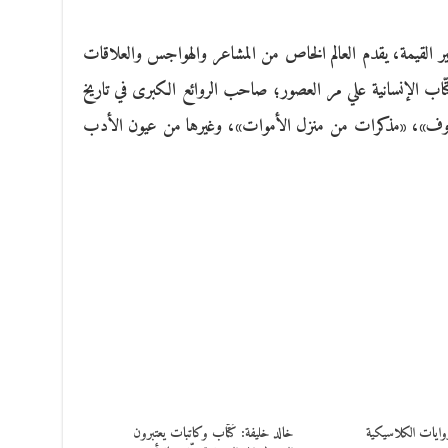
ير القيمة، يقدم العالم الخاص من المشاعر والهواجس والعلاقات
تّاب الإنسانية علي مر العصور؛ صاحب الروائع الكبرى في تاريخ
مازوف»، «مذكرات من منزل الأموات»، وغيرها من عيون الأدب
وايات الكلاسيكية
خالد خليفة: كُتّاب وكاتبات يعتبرون