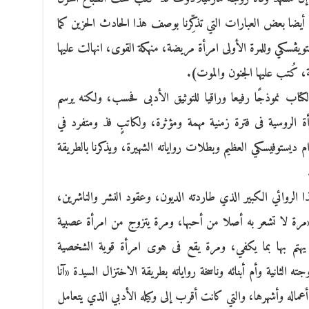
د أيضا بعض العبارات التي تذكِّرنا بوصف هذا الحادث الحزين كما
كي وللمرة الأولى امرأة مريضة، منهكة القوى، انهالت عليها
ة، كُتب عليها الجنون والموت).
كتاب نموذجًا رفيعا وراقيا للتوثيق الأدبى فحسب، ولكنه يرسم
ة الروسية فى فترة زمنية مهمة ومؤثرة، ولكاتبٍ فذ ومتفرد في
يستوفيسكي العظيم وبطلات رواياته الشهيرة، ويذكرنا بالطريقة
 الروائي الكبير الذي طاردته الديون، وعقود النشر والناشرين،
رة لا تشعر به أصلا من أحبها، ومرة يتزوج من امرأة عصبية
يهتم بها بما يكفي، ومرة يقع فى هوى امرأة قوية الشخصية
ه الثانية وأم أبنائه وناسخة رواياته بطريقة الاختزال السيدة «آنا
اله وأشهرها، والتي كانت أقرب إلى وكيله الأدبي الذي يتعامل