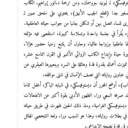
سكي» لـ ليونيد جروسمان، ومن ترجمة د.أنور إبراهيم. الكتاب
 القطع الصغير جدا (قطع الجيب الأنيق)، يحتوي على ملحق صور لـ
ى لنساء اتصل بهن أو شكلن جانبا من جوانب حياته العاطفية.
ع، يُقرأ في جلسة واحدة وبسلاسة كبيرة، استقصى فيه مؤلفه
اطا عاطفيا وزواجا عائليا، وحاول أن يتتبع زمنيا حضور هؤلاء
سيرة حياة وإبداع الكاتب الروائي الأشهر في القرن التاسع عشر،
يزت أعماله بقدرة فذة وهائلة على السرد وبتعبيرها العبقري عن
 عناوين رواياته التي تصف الإنسان في شتى مواقفه.
، أوضح المحرر أن ديستوفيسكي، في شبابه الباكر، أغفل تماما
قد صرفه السعي وراء الظهور الأدبي بقوة أكبر عن الانفعالات
ت ديستوفيسكي الغرامية، ومنذ ذلك الحين ظهرت في طريق حياته
في بطلات رواياته، وهذا هو السبب وراء ولعه الشخصي الهائل
ت في فترة نضجه الإبداعي.