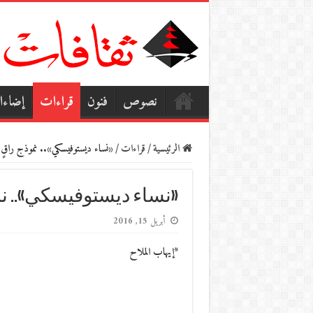
نصوص
فنون
قراءات
إضاء
الرئيسية
/
قراءات
/
«نساء ديستوفيسكي».. نموذج راقٍ ل
«نساء ديستوفيسكي».. نمو
أبريل 15, 2016
*إيهاب الملاح