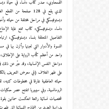
القمحاوي، صدر كتاب «نساء في حياة ديستوفي
الذي يقع في 128 صفحة من
ديستوفيسكي في مراحل مختلفة من حياته وأخر
«نساء ديستوفيسكي» كتاب ممتع غاية الإمتا
التفاصيل المتعلقة بنساء ديستوفيسكي، ارتب
النسوة والأدوار التي لعبنها وأثرن بها في م
واحد من أعظم كتّاب الرواية على الإطلاق، تم
دواخل النفس الإنسانية، وقد عبّر عن ذلك في
على ظهر الغلاف (في معرض التعريف بالكتاب)
حياته العاطفية غارقا في مخطوطات كتبه، ل
الرومانسية. وفي سيبيريا انفتح عصر حكايا
شخصيات نسائية رائعة انعكست سماتهن بقوة 
بدراسة العديد من النماذج النسائية التي ظهر