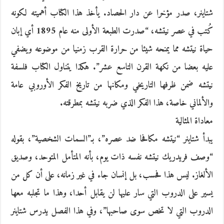
شتاينر، صدر مؤخرا عن دار الحصاد. يأخذ هذا الكتاب أهميته لكونه
كُتب في عصر نيتشه، “صدرت الطبعة الأولى منه عام 1895 أي إبان
حياة نيتشه مما يمنحه شيئا من حرارة القرب زمنيا من موضوعه ويضفي
عليه بعضا من نكهة القرن التاسع عشر”. هكذا يتناول الكتاب فلسفة
نيتشه ضمن ظرفها التاريخي ومكانها من تاريخ الفكر الأوروبي عامة
والألماني خاصة، هذا الفكر الذي ضربه نيتشه بمطرقته.
معاداة المثالية
يبدأ شتاينر “نيتشه مكافحا ضد عصره”، بـ”السمات الشخصية”، بقوله
“وصف فريدريك نيتشه نفسه ذات يوم، بأنه المتأمل المتوحد، وصديق
الألغاز. ليس هذا فحسب، بل إنسان جاء في غير زمانه، على أن كل من
يسير على الدروب التي سار عليها لن يقابل أحدا، وهذا ما تجلبه معها
الدروب التي لا تخص سوى صاحبها”، وفي هذا الفصل يدرس شتاينر