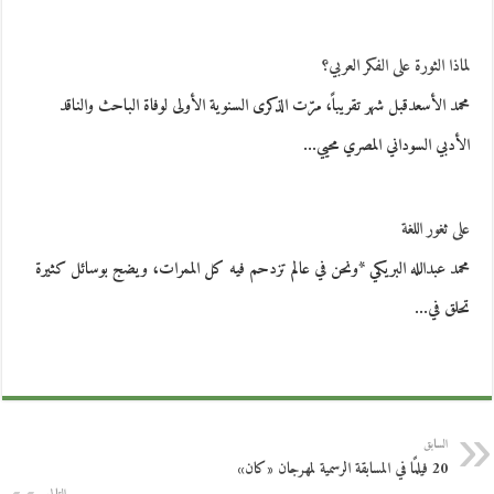
لماذا الثورة على الفكر العربي؟
محمد الأسعدقبل شهر تقريباً، مرّت الذكرى السنوية الأولى لوفاة الباحث والناقد
الأدبي السوداني المصري محيي…
على ثغور اللغة
محمد عبدالله البريكي *ونحن في عالم تزدحم فيه كل الممرات، ويضج بوسائل كثيرة
تحلق في…
السابق
20 فيلمًا في المسابقة الرسمية لمهرجان «كان»
التالي