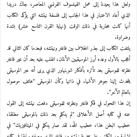
ولعل هذا يعيدنا إلى عمل الفيلسوف الفرنسي المعاصر، جاك دريدا
الذي أعاد الاعتبار في هذا الجانب إلى فلسفة نيتشه التي يؤكد الكتاب
أنها كانت محاربة في ذلك الوقت (نهاية القرن التاسع عشر) بشدة
وضراوة.
يلتفت الكتاب إلى جذر الخلاف بين فاغنر ونيتشه، فبعدما كان الثاني قد
أعجب بالأول وعده أبرز الموسيقيين الألمان، انقلب عليه بعد أن غير فاغنر
نظرته للموسيقى بعد تأثره بأفكار شوبنهاور الذي يرى أنه عبر الموسيقى
يتحدث إلينا جوهر الأشياء في ذاتها وكأن الموسيقى “هاتف موصول
بالعالم الآخر”.
إن هذا التحول في فكر فاغنر ونظرته للموسيقى دفعت نيتشه إلى القول
عنه في كتابه أصل الأخلاق “لم يتكلم بعد ذلك بالموسيقى مطلقا،
خطيب البطن هذا، خطيب الله، لقد صار يتكلم في الميتافيزيك” في
إشارة من الكاتب على سخرية نيتشه من فاغنر الذي وصفه سابقا في كتابه