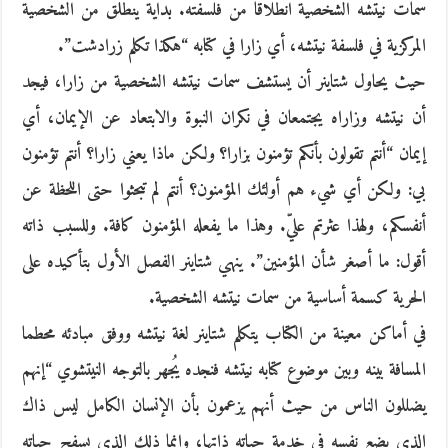
سمات نيتشه الشخصية انطلاقا من فلسفته. بداية ينطلق من الشخصية
المركزية في فلسفة نيتشه، أي زارا في كتابه “هكذا تكلم زرادشت”.
حيث يحاول شتاينر أن يستشف سمات نيتشه الشخصية من زارا، فيجد
أن نيتشه وزاراه يجتمعان في نكران النبوة والابتعاد عن الإيمان، أي
إيمان “أنتم تقولون بأنكم تؤمنون بزارا؟ ولكن ماذا يعني زارا؟ أنتم تؤمنون
بي: ولكن أي شيء هم أولئك المؤمنون؟ أنتم لم تبحثوا حتى اللحظة عن
أنفسكم، ولهذا عثرتم عليّ. وهذا ما يفعله المؤمنون كافة. وللسبب ذاته
أقول: ما أصغر شأن المؤمنين”. ينهي شتاينر الفصل الأول بتأكيده على
الحرية كسمة أساسية من سمات نيتشه الشخصية.
في أماكن معينة من الكتاب يتكلم شتاينر لغة نيتشه ووفق مبادئه محطما
المسافة بينه وبين موضوع كتابه نيتشه فنجده يُجهر بالتوجه النيتشوي “إنهم
يضللون الناس من حيث أنهم يزعمون بأن الإنسان الكامل ليس ذاك
الذي يضع نفسه في خدمة حياته ذاتها، وإنما ذلك الذي يسفح حياته