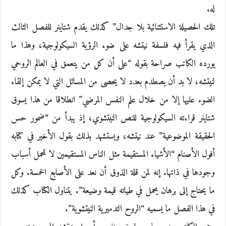
له.
تلك الحصيلة الاستثنائية بلا جدال” كذلك يقدم شتاينر للفصل الثالث
الذي يقرأ فيه فلسفة نيتشه على ضوء الرؤية السيكولوجية، وهذا ما
يورده الكاتب صراحة بقوله “على أن كل من يتعمق في العالم الروحي
لنيتشه، لا بد أن يصطدم بعدد لا يحصى من المسائل التي لا يمكن إلقاء
الضوء عليها إلا من خلال علم النفس المرضي” انطلاقا من هذا يسوق
شتاينر قراءته السيكولوجية للنص النيتشوي، إذ يبدأ من “ضمور حس
الحقيقة الموضوعية” عند نيتشه، ويستشهد بذلك بقول الأخير في كتابه
أفول الأصنام “الأشياء المستقيمة مثل الناس المستقيمين لا تحمل أسباب
وجودها في ذاتها. إنه لمن قلة الذوق أن نعد على الأصابع الخمسة. وكل
ما يحتاج إلى برهان يحمل في طياته قيمة وضيعة”. يتناول الكتاب كذلك
في هذا الفصل ما يسميه “الروح التدميرية النيتشوية”.