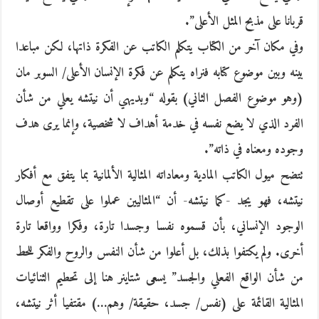
قربانا على مذبح المثل الأعلى”.
وفي مكان آخر من الكتاب يتكلم الكاتب عن الفكرة ذاتها، لكن مباعدا
بينه وبين موضوع كتابه فنراه يتكلم عن فكرة الإنسان الأعلى/ السوبر مان
(وهو موضوع الفصل الثاني) بقوله “وبديهي أن نيتشه يعلي من شأن
الفرد الذي لا يضع نفسه في خدمة أهداف لا شخصية، وإنما يرى هدف
وجوده ومعناه في ذاته”.
تتضح ميول الكاتب المادية ومعاداته المثالية الألمانية بما يتفق مع أفكار
نيتشه، فهو يجد -كما نيتشه- أن “المثاليين عملوا على تقطيع أوصال
الوجود الإنساني، بأن قسموه نفسا وجسدا تارة، وفكرا وواقعا تارة
أخرى. ولم يكتفوا بذلك، بل أعلوا من شأن النفس والروح والفكر للحط
من شأن الواقع الفعلي والجسد” يسعى شتاينر هنا إلى تحطيم الثنائيات
المثالية القائمة على (نفس/ جسد، حقيقة/ وهم…) مقتفيا أثر نيتشه،