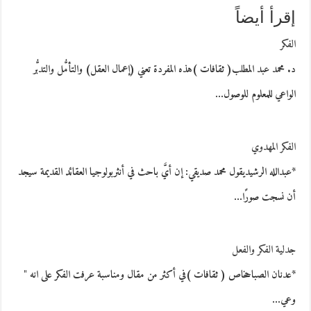
إقرأ أيضاً
الفكر
د. محمد عبد المطلب( ثقافات )هذه المفردة تعني (إعمال العقل) والتأمُّل والتدبُّر
الواعي للمعلوم للوصول…
الفكر المهدوي
*عبدالله الرشيديقول محمد صديقي: إن أيَّ باحث في أنثربولوجيا العقائد القديمة سيجد
أن نسجت صورًا…
جدلية الفكر والفعل
*عدنان الصباحخاص ( ثقافات )في أكثر من مقال ومناسبة عرفت الفكر على انه "
وعي…