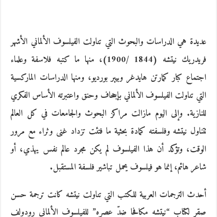
عديدة هي الدراسات والبحوث التي تناولت الفيلسوف الألماني الأشهر
فريدريك نيتشه (1844 /1900)، منها ما كتبه فلاسفة وعلماء
اجتماع كبار كمارتن هايدغر وبيير بورديو، ومنها الدراسات الماركسية
التي تناولت الفيلسوف الألماني بإجحاف وحنق واعتبرته الأساس الفكري
للنازية. وإلى اليوم مازالت مراكز البحوث والجامعات في كل العالم
تتناول نيتشه وفلسفته كمادة بحثية ما فتئت تزداد غنى وثراء مع مرور
الوقت، وتؤكد أن هذا الفيلسوف لم يكن مجرد عالم نفس يهذي، أو
شاعر هائم، إنما هو فيلسوف يحمل تباشير فلسفة المستقبل.
أحدث الترجمات العربية للكتب التي تناولت نيتشه كانت ترجمة حسن
صقر لكتاب “نيتشه مكافحا ضدّ عصره” للفيلسوف الألماني رودولف