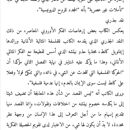
“تأملات غير عصرية” بأنه “المجدد للروح الديونيسية”.
نقد جذري
يعكس الكتاب بعض إرهاصات الفكر الأوروبي المعاصر، من ذلك
النقد الجذري الذي يقدمه الكاتب للفلسفة المثالية الألمانية ورائدها
إيمانويل كانط، محتذيا حذو نيتشه الذي أسس لقطيعة مع الفكر المثالي
الألماني، وهذا ما يؤكد عليه شتاينر في نهاية الفصل الثاني مؤكدا أن
“الحركة الفلسفية التي تتحدث عن الشيء في ذاته، والتي تتكئ قولا وفعلا
على كانط ليست سوى الإيمان بالعدم، إنها عدمية فلسفية”.
ويرى الكاتب أنه “ليس القصد من شأن هذه المعالجة أن تضيف شيئا
إلى ما يكدسه خصوم نيتشه من اختلافات وتقولات، وإنما القصد منها
تقديم إسهام ما من أجل التعرف إلى هذا الإنسان من وجهة نظر
محددة، لا بدّ أن يكون لها شيء من الاعتبار لدى تقويم الحصيلة الفكرية