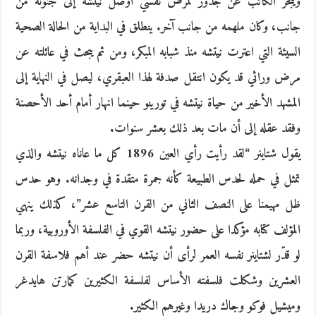
ويبحر الكاتب عن جذور لمرض نفسي أوصل نيتشه إلى جنونه من
جانب، وكان ملهمه من جانب آخر. ينطلق في البداية من الحالة الصحية
السيئة التي اعترت نيتشه منذ شبابه المبكر، ومن ثم يبحث في عائلته عن
مرض وراثي قد يكون انتقل صدفة لهذا العبقري، ليصل في النهاية إلى
المشهد الأخير من حياة نيتشه في تورينو حينما انهار أمام أحد الأحصنة
وفقد عقله إلى أن مات بعد ذلك بعشر سنوات.
يقول شتاينر “لقد رأيت رأي العين 1896 كل ما عاناه نيتشه والذي
تمثل في حمله لحدس الطبيعة كأنه جمرة متقدة في وجدانه. وهو حدس
ظل مهيمنا على النصف الثاني من القرن التاسع عشر”، كذلك ينهي
المؤلف كتابه مؤكدا على حضور نيتشه القوي في الفلسفة الأوروبية، وربما
لو قدّر لشتاينر نفسه العمر لرأى أن نيتشه حضر عند أهم فلاسفة القرن
العشرين وشكلت فلسفته الأساس لفلسفة الكثيرين كمارتن هايدغر
وميشيل فوكو وجاك دريدا وغيرهم الكثير.