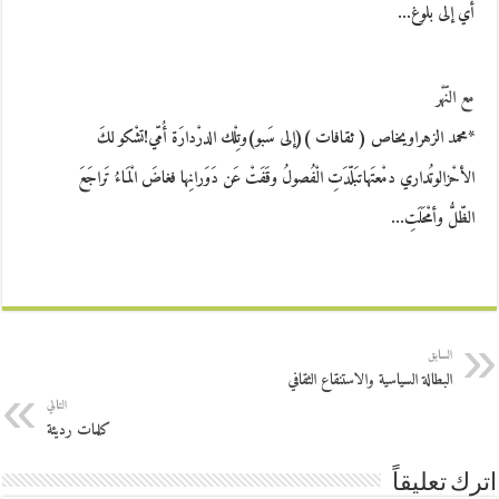
أي إلى بلوغ…
مع النّهْر
*محمد الزهراويخاص ( ثقافات )(إلى سَبو)وتِلْك الدرْدارَة أُمّي!تشْكو لكَ
الأحْزالوتُداري دمْعتَهاتبَلّدَتِ الْفُصولُ وقَفَتْ عَن دَوَرانِها فغاضَ الْمَاءُ تَراجَعَ
الظّلُّ وأمْحَلَتِ…
السابق
البطالة السياسية والاستنقاع الثقافي
التالي
كلمات رديئة
اترك تعليقاً