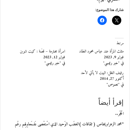
شارك هذا الموضوع:
مرتبط
مثلث المرأة عند عباس محمود العقاد
امرأة محترمة – قصّة : كيت شوبن
فبراير 9, 2023
فبراير 12, 2023
في "خبر رئيسي"
في "خبر رئيسي"
رفيف الظل: البيت لا يأتي لأحد
أكتوبر 27, 2014
في "نصوص"
إقرأ أيضاً
الْحَجَر..
*محمد الزهراويخاص ( ثقافات )الغضَب الوَحيد الذي اسْتعْصى عَلىمَعاوِلِهم رغْم