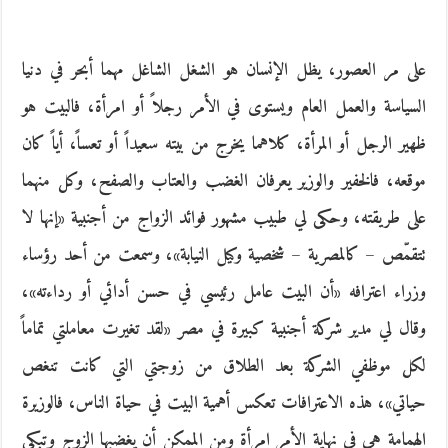
على مر العصور، يظل الإنسان هو الشغل الشاغل مهما أبحر في دنيا
السياسة والعمل العام ويستوى في الأمر رجلاً أو امرأة، فالبيت هو
ظهير الرجل أو المرأة، كلاهما يخرج من بيته سعيداً أو تعساً، أياً كان
موقعه، فالخفير والوزير يعرفان الغضب والعتاب والصفح، وكل منهما
على طريقته، وحكى لي طبيب مشهور فوائد الزواج من أجنبية «إنها لا
تتقمّص – كالمصرية – شخصية وكيل النيابة»، وسمعت من أحد رؤساء
وزراء اعترافه «أن البيت عامل رئيسي في حسن أدائي أو رداءته»،
وقال لي مدير شركة أجنبية كبيرة في مصر «لقد تغيرت معاملتي تماماً
لكل موظفي الشركة بعد الطلاق من زوجتي التي كانت تنغص
حياتي»، هذه الاعترافات تعكس أهمية البيت في حياة الناس، فالوزيرة
الهمامة هي في نهاية الأمر امرأة ومن الممكن أن يغضبها الزوج وتبكي