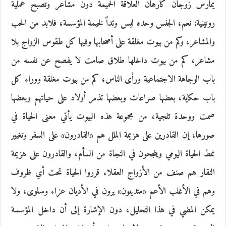
يمارس زوجان كارهان العلاقة الحميمة دون مشاعر وتصبح عملية
روتينية: نعم، الجنس وحده ليس وتداً لخيمة المؤسسة، فلابد من الحب
والمشاعر، وكم من بيوت مغلقة على أصحابها وفيها كل طقوس الزواج بلا
مشاعر، كم من بيوت داخلها طلاق صامت لا يفصح عن نفسه من
باب الوجاهة الاجتماعية ورأى الناس، كم من بيوت مغلقة ووراء كل
باب حكاية، بعضها صراعات وبعضها تذمر أولاد على حياتهم وبعضها
صمت ووحدة ثلجية، من مجموعة هذه البيوت يأتي معنى الحياة في
صورها، إن القادرين على هزيمة الملل هم «القادرون» على السفر وتغيير
نمط الحياة اليومي وينجحون في النجاة من السأم، والقادرون على هزيمة
النقار هم صنف من الأزواج العقلاء قرروا الحياة تحت أي ظروف
وهم في الأغلب الأعم «متدينون» يرون في الأديان عزاء وسلوى، ولا
يمكن المضي في هذا التحليل، دون الإشارة إلى أن داخل المؤسسة