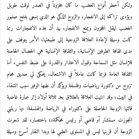
ولكن أخطر أنواع الغضب ما كان مخزوناً في الصدر لوقت طويل
ويؤدى تراكمه إلى الانفجار، والزوج الذكي هو الذي يسعى بفتح صنبور
الغضب ليقل المخزون ويمنع الانفجار، بيد أن هذه الانفجارات ربما
كانت وسيلة لإعادة العلاقة الزوجية إلى طبيعتها، الأمر يتوقف على
مدى ثقافة الطرفين الإنسانية، والثقافة الإنسانية هي الخصال الخاصة
للإنسان مثل السماحة وقبول الاعتذار والقدرة على ضبط النفس، أما
الثقافة العامة فربما كانت عاملاً في الاشتعال. يحكى لي صديق محام
تزوج من دكتورة رياضيات وفلسفة ويؤكد أن علمها الوفير سبب الشقاء
في البيت، وقد انتهت العلاقة بالطلاق بعد ثلاثة أولاد إثر عبارة غاضبة
قالتها الزوجة الحاصلة على دكتوراه في الرياضة والفلسفة: «يا ريتني
اتجوزت مستشار أو قاضي أو رئيس محكمة»، باختصار، لقد شعرت
الزوجة أن قرينها ليس في المستوى العلمي لها وبدا النقار أسرع وسيلة