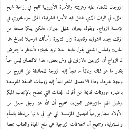
الزوجان للقضاء عليه وهزيمته والأسرة الأوروبية تنجح في إزاحة شبح
الملل، في الوقت الذي تفشل فيه الأسرة الشرقية، الملل جزء محوري في
مؤسسة الزواج. ويقول جبران خليل جبران: «لتكن بينكما فسحة من
الوقت يجدد الشوق» وقصيدة نزار الشهيرة «أسألك الرحيلا لصالح هذا
الحب» والحس الشعبي يقول «ابعد حبة تزيد محبة»، فأخطر ما يتعرض
له الزواج أن الزوجين «لازقين في وش بعض» هذا الالتصاق ليس حباً
بقدر ما هو تملك وغالباً ما تلجأ إليه الزوجة للمحافظة على الزوج من
وجهة نظرها، وهذا الالتصاق المنفر تلجأ إليه زوجات الطبقة المتوسطة
باعتباره موروثات قديمة عن أقوال الجدات التي تنصح بالإنجاب المبكر
«يشيل الهم ماتزوغش العين»، صحيح أن الله عز وجل جعل من
الأولاد سيناريو إلهياً لتجميل المؤسسة التي هي في ذاتها مرتبطة بالسأم
والمسؤولية، وصحيح أن الخلافات الزوجية هي ملح الحياة والعتاب محطة