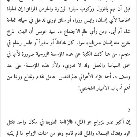
قبل أن تهم بالنزول وركوب سيارة الوزارة والحرس المرافق! إن الحياة
الخاصة لأي إنسان، رئيس وزراء أو سائق لوري تدخل في حياته العامة
شاء أم أبى. ومن رأي عالم الاجتماع د. سيد عويس أن البيت المريح
يخرج منه إنسان «مرتاح» سواء كان محافظاً أو سفيراً أو عامل رخام في
منجم. من هنا كانت الكتابة عن هذه المؤسسة الزوجية ضرورة لأنها في
عمق السياسة والعمل وقد لا ندري، ولأن هذه المؤسسة- على حد
وصف د. أحمد فؤاد الأهواني عالم النفس- عامل تقدم ونجاح وربما من
أهم أسباب الانهيار الشخصي!
2
إن أكبر عدو للزواج هو الملل، فالإقامة الطويلة في مكان واحد تقتل
الود وتغتال البسمة، والملل قادم قادم وهو من سمات الزواج ما لم يتنبه