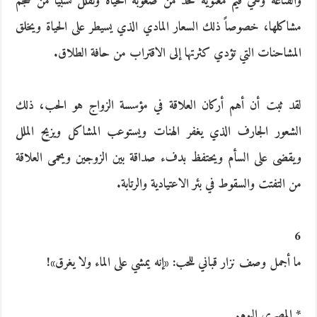
والقناعة وهي قيم معنوية تحد من صعوبة الحياة وتقلل نسبياً من حجم
مشاكلها، خصوصاً ذلك السعار المادي الذي يسيطر على الحياة ويخلق
المشاحنات التي تؤدي كثرتها إلى الاقتراب من حافة الطلاق.
لقد ثبت أن أهم أركان العلاقة في مؤسسة الزواج هو الحب، ذلك
الشعور الجارف الذي يغفر الهنات ويستوعب المشاكل ويزيح الملل
ويقضى على السأم ويحتفظ بدفء صداقة بين الزوجين ويحمى العلاقة
من التفتت والسقوط في بئر الاعتيادية والرتابة.
6
ما أجمل وصف نزار قباني للحب: «إنه يمشي على الماء ولا يغرق»!
* المصري اليوم.