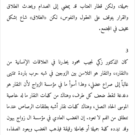
جميلة، ولكن قطار العتاب قد يمضي إلى الصدام ويحدث الطلاق
والقرار يتوقف على العقول والنفوس، لكن «الطلاق» شاع بشكل
مخيف في المجتمع.
3
كان الدكتور زكي نجيب محمود يحذرنا في العلاقات الإنسانية من
«النقار»، والنقار هو التلاسن بين الزوجين في شبه حرب باردة تنتهى
غالباً إلى صراع عضلي، وهذا أسوأ ما في مؤسسة الزواج لأن النقار هو
دغدغة لنقط ضعف كل طرف، وهناك من كلمات النقار ما له خاصية
الموسى الحاد النصل، وهناك كلمات نقار أشبه بطلقات الرصاص عندما
تنطلق من الفم لا تعود. إن الغضب العادي في مؤسسة ال زواج يهون
وقد تبدده كلمة جميلة أو مجاملة رقيقة فيذهب الغضب ويعود الصفاء،