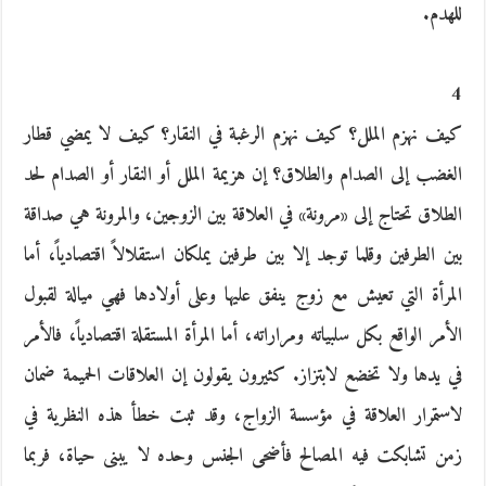
للهدم.
4
كيف نهزم الملل؟ كيف نهزم الرغبة في النقار؟ كيف لا يمضي قطار
الغضب إلى الصدام والطلاق؟ إن هزيمة الملل أو النقار أو الصدام لحد
الطلاق تحتاج إلى «مرونة» في العلاقة بين الزوجين، والمرونة هي صداقة
بين الطرفين وقلما توجد إلا بين طرفين يملكان استقلالاً اقتصادياً، أما
المرأة التي تعيش مع زوج ينفق عليها وعلى أولادها فهي ميالة لقبول
الأمر الواقع بكل سلبياته ومراراته، أما المرأة المستقلة اقتصادياً، فالأمر
في يدها ولا تخضع لابتزاز. كثيرون يقولون إن العلاقات الحميمة ضمان
لاستمرار العلاقة في مؤسسة الزواج، وقد ثبت خطأ هذه النظرية في
زمن تشابكت فيه المصالح فأضحى الجنس وحده لا يبنى حياة، فربما