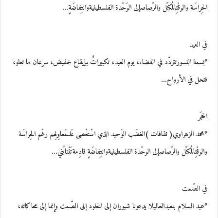
الحِراسَة والوقْتِالمُكبّل والرّصاصإلى الوَحْدة الفلسطينيةوانتِفاضَةٍ…
في العيد
*بسمة النسورتتردّد في الفضاء، يوم العيد، تكبيراتٌ بإيقاع خفيض، سرعان ما تعلو،
فتحل في الأرواح…
الحجَر
*محمد الزهراوي( ثقافات )الغضَب الوَحيد الذي اسْتعْصى عَلىمَعاوِلِهم رغْم الحِراسَة
والوقْتِالمُكبّل والرّصاصإلى الوحْدة الفلسطينيةوانتِفاضَةٍ قادِمةتَنْتابُني…
في الصّمت
*عبد السلام بنعبدالعاليلا يدعونا شيوران إلى الخلود إلى الصّمت وإنما إلى محاكاته،