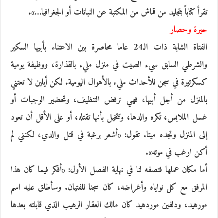
تقرأ كتاباً بتجليد من قماش من المكتبة عن النباتات أو الجغرافيا…».
حيرة وحصار
الفتاة الشابة ذات الـ24 عاما محاصرة بين الاعتناء بأبيها السكير
والشرطي السابق سيء الصيت في منزل مليء بالقذارة، ووظيفة يومية
كسكرتيرة في سجن للأحداث مليء بالأهوال اليومية. لكن أيلين لا تعتني
بالمنزل من أجل أبيها، فهي ترفض التنظيف، وتحضير الوجبات أو
غسل الملابس، تكره والدها، وتتخيل بأنها تقتله، أو على الأقل أن تعود
إلى المنزل وتجده ميتا. تقول: «أشعر برغبة في قتل والدي، لكنني لم
أكن ارغب في موته».
أما مكان عملها فتصفه لنا في نهاية الفصل الأول: «أفكر فيما كان هذا
المرفق مع كل نواياه وأغراضه، كان سجنا للفتيان. وسأطلق عليه اسم
مورهيد، ودلفين موردهيد كان مالك العقار الرهيب الذي قابلته بعدها