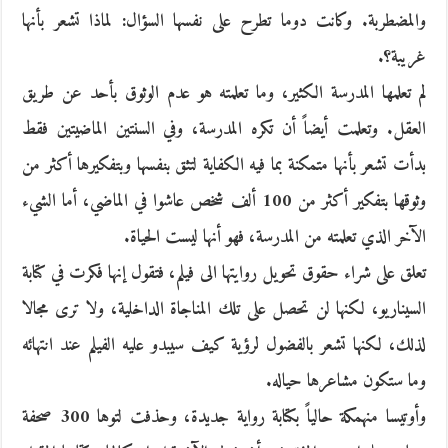
والمضطربة. وكانت دوما تطرح على نفسها السؤال: لماذا تشعر بأنها
غريبة؟.
لم تعلمها المدرسة الكثير، وما تعلمته هو عدم الوثوق بأحد عن طريق
العقل. وتعلمت أيضاً أن تكره المدرسة، وفي السنتين الماضيتين فقط
بدأت تشعر بأنها متمكنة بما فيه الكفاية لتثق بنفسها وبتفكيرها أكثر من
وثوقها بتفكير أكثر من 100 ألف شخص عاشوا في الماضي، أما الشيء
الآخر الذي تعلمته من المدرسة، فهو أنها ليست الحياة.
تعلق على شراء حقوق تحويل روايتها الى فيلم، فتقول إنها فكرت في كتابة
السيناريو، لكنها لن تحصل على تلك المناجاة الداخلية، ولا ترى مجالا
لذلك، لكنها تشعر بالفضول لرؤية كيف سيبدو عليه الفيلم عند انتهائه
وما ستكون مشاعرها حياله.
وأوتيسا منهمكة حالياً بكتابة رواية جديدة، وحذفت لتوها 300 صحفة