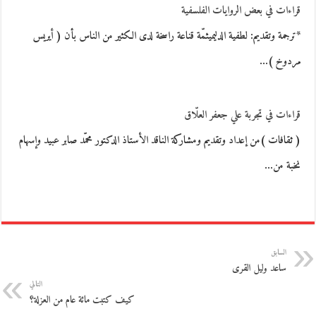
قراءات في بعض الروايات الفلسفية
*ترجمة وتقديم: لطفية الدليميثمّة قناعة راسخة لدى الكثير من الناس بأن ( أيريس
مردوخ )…
قراءات في تجربة علي جعفر العلّاق
( ثقافات )من إعداد وتقديم ومشاركة الناقد الأستاذ الدكتور محمّد صابر عبيد وإسهام
نخبة من…
السابق
ساعد وليل القرى
التالي
كيف كتبت مائة عام من العزلة؟