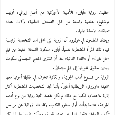
حظيت رواية «أيلين» للأديبة الأميركية من أصل إيراني، أوتيسا
موشفيغ، بتغطية واسعة من قبل الصحف العالمية، وكانت هناك
تعليقات عاصفة عليها..
ويعتقد المطلعون في هوليوود أن الرواية التي تحمل اسم الشخصية الرئيسية
فيها، تلك المرأة المضطربة نفسياً، أيلين، ستكون النسخة المقبلة من فيلم
«غن غيرل» أو «الفتاة الغائبة» بعد أن اشترى المنتج السينمائي سكوت
رودين حقوق تحويلها إلى فيلم سينمائي.
الرواية من نـــــوع أدب الجريمة، والكاتبة تعترف في مقابلة أجرتها معها
صحيفة «اوبزرفر» البريطانية أخيراً، بأنها تجد الشخصيات المضطربة أكثر
إثارة للاهتمام، لكنها مع ذلك لم تكن تقصد كتابة رواية من نوع أدب
الجريمة، عندما بدأت أول سطور الكتاب. وتتحدث الروائية عن مراحل
تأليف الرواية، فتقول إنها اعـــــتبرتها تجربة، وسألت نفسها ما إذا كان