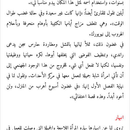
بسنوات، واستخدام اسمه لمثل هذا المكان يبدو مناسبا لي».
أيلين تقول للقارئ أيضاً: «إنها كانت غير سعيدة وفي حالة غضب طوال
الوقت». وهي تلطف مزاج أيامها الكئيبة بأوهام منحرفة وبأحلام
الهروب إلى نيويورك.
في غضون ذلك، تملأ لياليها بالنشل ومطاردة حارس سجن يدعى
راندي، وتنظيف الفوضى التي يخلفها أبوها. تكره حياتها ووظيفتها
ونفسها، لكنها لا تفعل أي شيء للخروج من هذا الوجود الجهنمي إلى
أن تأتي امرأة شابة جميلة لتعمل معها في مركز الأحداث. وتقول لنا في
نهاية الفصل الأول إنها: «في غضون أسبوع أهرب من المنزل، ولن
أعود أبداً. وهذه قصة اختفائي».
انبهار
تروي لنا عن انبهارها بهذه المرأة اللامعة والجميلة التي وصلت للعمل في