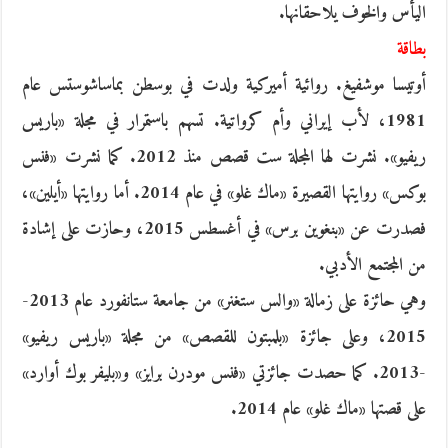
اليأس والخوف يلاحقانها.
بطاقة
أوتيسا موشفيغ. روائية أميركية ولدت في بوسطن بماساشوستس عام
1981، لأب إيراني وأم كرواتية. تسهم باستمرار في مجلة «باريس
ريفيو». نشرت لها المجلة ست قصص منذ 2012. كما نشرت «فنس
بوكس» روايتها القصيرة «ماك غلو» في عام 2014. أما روايتها «أيلين»،
فصدرت عن «بنغوين برس» في أغسطس 2015، وحازت على إشادة
من المجتمع الأدبي.
وهي حائزة على زمالة «والس ستغنر» من جامعة ستانفورد عام 2013-
2015، وعلى جائزة «بلمبتون للقصص» من مجلة «باريس ريفيو»
-2013. كما حصدت جائزتي «فنس مودرن برايز» و«بليفر بوك أوارد»
على قصتها «ماك غلو» عام 2014.
_______