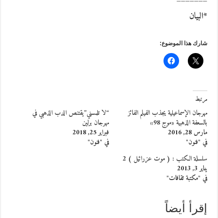
*البيان
شارك هذا الموضوع:
مرتبط
مهرجان الإسماعيلية يجذب الفيلم الفائز
“لا تلمسني”يقتنص الدب الذهبي في
بالسعفة الذهبية «موج 98»
مهرجان برلين
مارس 28, 2016
فبراير 25, 2018
في "فنون"
في "فنون"
سلسلة الكتب : ( موت عزرائيل ) 2
يناير 3, 2013
في "مكتبة ثقافات"
إقرأ أيضاً