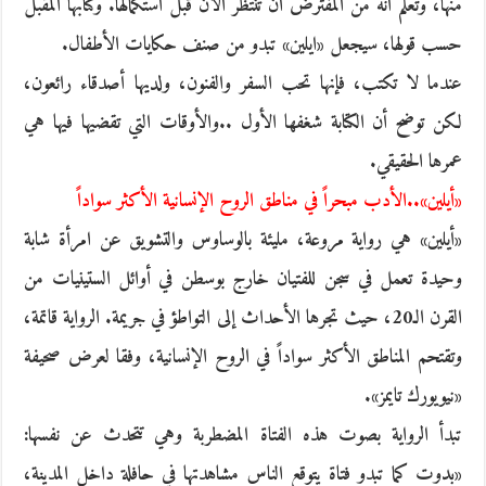
منها، وتعلم انه من المفترض أن تنتظر الآن قبل استكمالها. وكتابها المقبل
حسب قولها، سيجعل «ايلين» تبدو من صنف حكايات الأطفال.
عندما لا تكتب، فإنها تحب السفر والفنون، ولديها أصدقاء رائعون،
لكن توضح أن الكتابة شغفها الأول ..والأوقات التي تقضيها فيها هي
عمرها الحقيقي.
«أيلين»..الأدب مبحراً في مناطق الروح الإنسانية الأكثر سواداً
«أيلين» هي رواية مروعة، مليئة بالوساوس والتشويق عن امرأة شابة
وحيدة تعمل في سجن للفتيان خارج بوسطن في أوائل الستينيات من
القرن الـ20، حيث تجرها الأحداث إلى التواطؤ في جريمة. الرواية قاتمة،
وتقتحم المناطق الأكثر سواداً في الروح الإنسانية، وفقا لعرض صحيفة
«نيويورك تايمز».
تبدأ الرواية بصوت هذه الفتاة المضطربة وهي تتحدث عن نفسها:
«بدوت كما تبدو فتاة يتوقع الناس مشاهدتها في حافلة داخل المدينة،