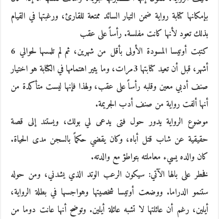
بإمكانها كتابة رواية ضمن التيار السائد ممتعة للقارئ، ورغبتها في القيام
بذلك تعود لأنها كانت مفلسة. رأساً على عقب
كتبت أوتيسا المسودة الأولى بأقل من شهرين، ثم لم تلمسها لحوالي 6
أشهر، قبل أن تعيد كتابتها 3مرات، وما يثير اهتمامها في الكتابة هو اختيار
صنف أدبي معين وقلبه رأساً على عقب، ولهذا فإنها ليست متأكدة من
أنها ألفت رواية من صنف أدب الجريمة.
موضوع الرواية يدور حول فتى يدعى لي بولك، ويستند إلى قصة
حقيقية عن شاب قتل أباه، وكان يقضي حكماً بالسجن مدى الحياة.
كان والده يسيء معاملته بتواطؤ مع والدته.
فخطر على بالها الآتي: سيكون الرعب الوتد الذي يشدني، ومن حوله
ستنمو الدراما. ووضعت أوتيسا شخصيتها وهواجسها في بطلة الرواية،
أيلين، رغم أن عائلتها لا تشبه عائلة أيلين. وتوضح أنها عانت دوما من