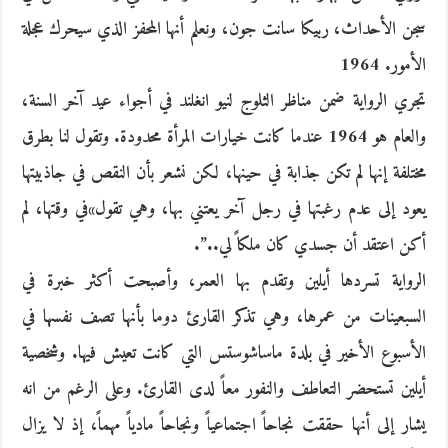
سجن الأحداث، ربيكا سانت جون، ونعلم أنها المحفز الذي سيحرك عجلة
الأمور. 1964
تجري الرواية ضمن مناظر الثلوج لنيو انغلند في أجواء عيد آخر السنة،
والعام هو 1964 عندما كانت خيارات المرأة محدودة. وتقول لنا بطرق
مختلفة إنها لم تكن جذابة في حينها، لكن نشعر بأن النقص في جاذبيتها
يعود إلى عدم رغبتها في رجل آخر يعتني بها، وهي تقول»في وقتها، لم
أكن اعتقد أن جسدي كان ملكاً لي..”.
الرواية تسردها أيلين وتقدم بها العمر، وأصبحت أكثر خبرة في
السبعينات من عمرها، وهي تذكر القارئ دوما بأنها تصف نفسها في
الأسبوع الأخير في بلدة ماساشوستس التي كانت تعيش فيها. وشخصية
أيلين تستحضر التعاطف والنفور معاً لدى القارئ. وعلى الرغم من انه
يشار إلى أنها حققت نجاحاً اجتماعياً ونجاحاً مادياً مهماً، إذ لا يزال