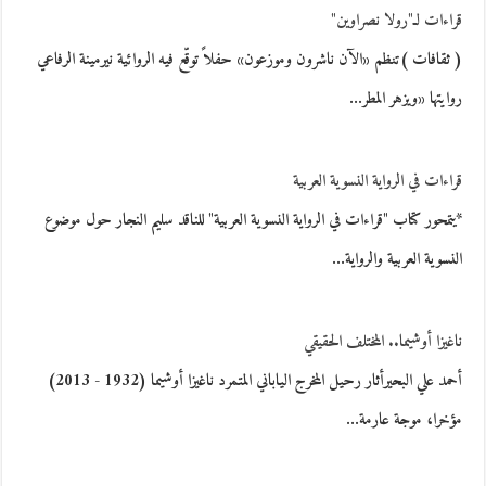
قراءات لـ"رولا نصراوين"
( ثقافات )تنظم «الآن ناشرون وموزعون» حفلاً توقّع فيه الروائية نيرمينة الرفاعي
روايتها «ويزهر المطر…
قراءات في الرواية النسوية العربية
*يتمحور كتاب "قراءات في الرواية النسوية العربية" للناقد سليم النجار حول موضوع
النسوية العربية والرواية…
ناغيزا أوشيما.. المختلف الحقيقي
أحمد علي البحيرأثار رحيل المخرج الياباني المتمرد ناغيزا أوشيما (1932 - 2013)
مؤخرا، موجة عارمة…