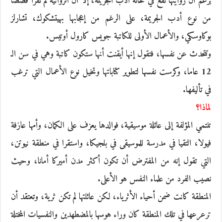
برغم أن روايتها تقع في خانة أدب الجريمة، إلا أن الروائية لم تقرأ قصصاً
من نوع أدب الجريمة، على الرغم من إعجابها بهيتشكوك، تشارلز
بوكاوسكي، والأعمال الأولى للكاتبة جويس كارول أوتيس.
وتتحدث عن نفسها، فتقول إنها أيقنت أنها ستكون كاتبة وهي في سن الـ
12 عاما، وكرست نفسها لتطوير كتاباتها وتخيل نوع الأعمال التي ترغب
في تأليفها.
لماذا؟
تنتمي المؤلفة إلى عائلة موسيقية، فوالدها يعزف على الكمان، وأمها عازفة
فيولا، التقيا في مدرسة للموسيقى في بلجيكا، واستقرا في منطقة نيوتن،
التي تقول إنه من المفترض أن تكون أكثر مدن أميركا أمانا، وحيث
نصيب الفرد من علماء النفس هو الأعلى.
المنطقة كانت ضمن أحياء الأثرياء، لكن عائلتها لم تكن ثرية، وتعتقد أن
ترعرعها في تلك المنطقة كان وراء هوسها بالمضطهدين والنفسيات المختلة