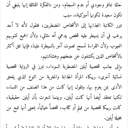
حالة تنافر وجودي أو عدم انسجام، ومن «الفكرة القائلة إنها ينبغي أن
تكون سعيدة لكونها أميركية». سبب
تبرر الكاتبة انجذابها إلى الأشخاص المضطربين، فتقول لأنه لا أحد
يرغب في أن يسيطر عليه شخص يدعي أنه مثالي، ولأن الجميع تشوبهم
العيوب ولأن القراءة تسمح لصوت آخر بالسيطرة علينا، فإنها تثق أكثر
بالأشخاص الذين يكشفون عن ضعفهم وهشاشتهم.
وإلى جانب شخصية أيلين المضطربة السوداء، تبرز في الرواية شخصية
نسائية أخرى، ربيكا، المرأة الجذابة والمغرية من النوع الذي يلحق
الأذى بمن يغرم بها. وتقول إنها كانت من هذا الصنف من النساء،
لكنها تعتقد أيضا أنها كانت أيلين. وبينما شعرت بأن أيلين حقيقية،
كانت ربيكا شخصية من فيلم أو كتاب، شخصاً خيالياً، بمعنى أنها تنبع من
مخيلة أيلين.