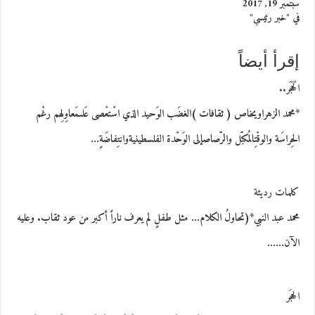
سبتمبر 19, 2017
في "خبر رئيسي"
إقرأ أيضاً
الْحَجَر..
*محمد الزهراويخاص ( ثقافات )الغضَب الوَحيد الذي اسْتعْصى عَلىمَعاوِلِهم رغْم
الحِراسَة والوقْتِالمُكبّل والرّصاصإلى الوَحْدة الفلسطينيةوانتِفاضَةٍ…
كلمات رديئة
محمد عبد النبي*(تحاولُ الكلام… مثل طفلٍ لم يعرف ناراً أكبر من عود ثقاب. وعليه
الآن……
الحجَر