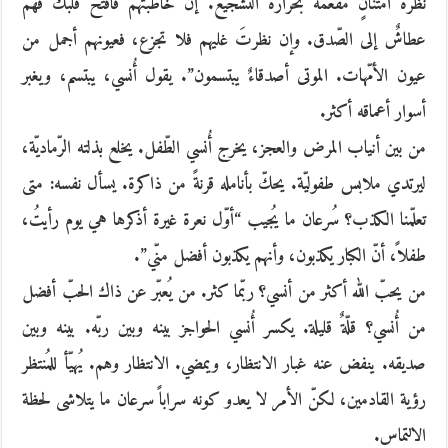
نظرة امتنانٍ مفعمة بحرارة التّشجيع. إن خاطبتهم فافتح قلبك فهم
عطاشٌ إلى الصّدق. وإن نظرتَ غليهم فلا تجزع، فعيونهم أجمل من
عيون الأمّهات. الموتى أصدقاءٌ يبتسمون”. يقول أُنسي، يبتسم، ويغبر
أسوار أعماقه أكثر.
من بين أنياب المرض والعجز، يخرج أُنسي الطّفل. يخلع بذلته الرّماديّة،
ليرتدي ملابس طفوليّة. يحكّ بأنامله قرنةً من ذاكرة. يسأل نفسه: متى
تعلّمنا الكذب؟ سُرعان ما يُجيب “أوّل نعرة غيرة أذكرها هي يوم رأيتُ،
طفلاً، أنّ الكبار يكذبون، وأنهم يكذبون أفضل منّي”.
من يحبّ الله أكثر من أنسي؟ ربّما كثر. من يُعبّر عن ذاك الحبّ أفضل
من أُنسي؟ قلّةٌ قليلة. يكسر أُنسي الحواجز بينه وبين ربّه. بينه وبين
صديقه. ينفض عنه غبار الانتظار، ويمضي. الانتظار وهم. يُهيّأ للمُنتظر
رؤية القادمين، لكنّ الأمر لا يعدو كونه سراباً سرعان ما يتلاشى لحظة
الالتماس.