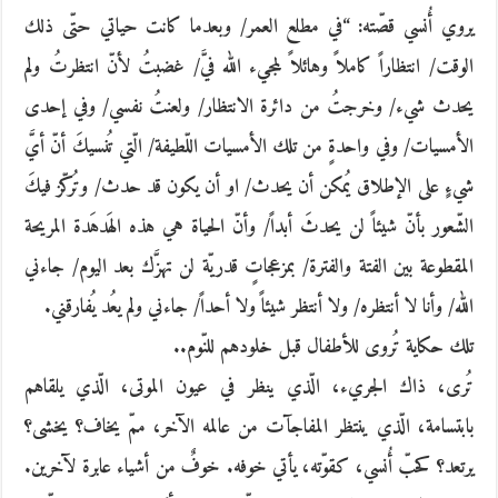
يروي أُنسي قصّته: “في مطلع العمر/ وبعدما كانت حياتي حتّى ذلك
الوقت/ انتظاراً كاملاً وهائلاً لمجيء الله فيَّ/ غضبتُ لأنّ انتظرتُ ولم
يحدث شيء/ وخرجتُ من دائرة الانتظار/ ولعنتُ نفسي/ وفي إحدى
الأمسيات/ وفي واحدةٍ من تلك الأمسيات اللّطيفة/ الّتي تُنسيكَ أنّ أيَّ
شيءٍ على الإطلاق يُمكن أن يحدث/ او أن يكون قد حدث/ وتُركّز فيكَ
الشّعور بأنّ شيئاً لن يحدثَ أبداً/ وأنّ الحياة هي هذه الهَدهَدة المريحة
المقطوعة بين الفتة والفترة/ بمزعجاتٍ قدريّة لن تهزَّك بعد اليوم/ جاءني
الله/ وأنا لا أنتظره/ ولا أنتظر شيئاً ولا أحداً/ جاءني ولم يعُد يُفارقني.
تلك حكاية تُروى للأطفال قبل خلودهم للنّوم..
تُرى، ذاك الجريء، الّذي ينظر في عيون الموتى، الّذي يلقاهم
بابتسامة، الّذي ينتظر المفاجآت من عالمه الآخر، ممّ يخاف؟ يخشى؟
يرتعد؟ كحبّ أُنسي، كقوّته، يأتي خوفه. خوفٌ من أشياء عابرة لآخرين.