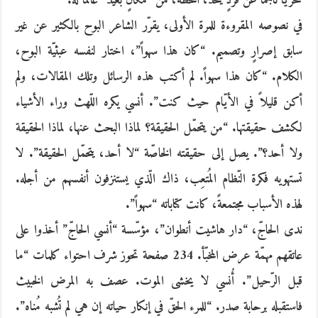
سحريّاً ناجماً عن فردٍ يتّخذ، اللّحظة، من “مكانٍ بعيد” عالماً له.
في نصوصه المقروءة للمرة الأولى، يقرّر الشاعر البوح بالكثير عن غير
سابق إصرارٍ وتصميم. “كان هذا سهواً”، اختار لنفسه عبثيّة البوح،
الكلام. “كان هذا سهواً. لم أكتب هذه الرسائل وتلك المقالات، ولم
أكن قليلاً في الأيّام حيث كنت”. أنسي يكره اللّهث وراء الأشياء
لكشف حقيقتها. “من يتحمّل الحقيقة؟ لماذا البحث عنها، لماذا الحقيقة
ولا أحد؟”. يصل إلى حقيقته الخاصّة “لا أحد، يتحمّل الحقيقة”. لا
تستهويه فكرة النّظام المُتعِب، ذاك الّذي يستنزفون أنفسهم من أجله.
لهذه الأسباب مجتمعةً، كانت كتاباته “سهواً”.
ندى الحاجّ، “دار هاشيت أنطوان”، مؤسّسة “أنسي الحاجّ” أخذوا على
عاتقهم مهمّة عرض المخبّأ. 234 صفحة تحوز شرف احتواء كلمات “ما
قبل الرّحيل”. أُنسي لا يخشى الموت. عصف به المرض الخبيث
فاستقبله برحابة صدر. “للمرء الحقّ في إنكار حياته إن هي لم تُشبه مُناه”.