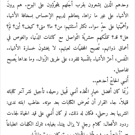
وحدهم الّذين يشعرون بقرب أجَلهم يتجرّؤون على البوح. هم يرونَ
الأشياء على غير ما نراها. يتعاظم لديهم الإحساس بسخافة الأشياء
وأهمّيّتها على حدٍّ سواء. تكثر أسئلتهم: من؟ ما؟ متى؟ كيف؟ أين؟ لمَ؟
هل؟ قد؟ تتملّكهم حشريّة التّواصل مع كائنات الدّنيا، والغوص في
أعماق ذواتهم. تُصبح المخفيّات لعبتهم. لا يخشونَ خسارة الأشياء.
النّفس، أعزّ الأشياء بالنّسبة للفرد، على طريق الزّوال. وما عداها يُصبح
تفاصيل.
أُنسي الحاجّ أحدهم..
رُبّما كان أفضل خيارٍ اتّخذه أنسي قُبيل رحيله، تأجيل نشر آخر كتاباته
قليلاً. جاء القرار أن تُعرض الكتابات بعد موته. خاطب ابنته ندى:
انشريها بعد رحيلي. فكان له ذلك. لو كان أُنسي على قيد الحياة لجاءت
ردود الأفعال: كلام رجلٍ لا يزال بيننا. بغيابه، تترك الكلمات انطباعاً