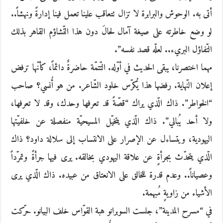
أتى به. الوحوش والبرابرة لا تزال تتعاقب علينا تعمل فينا إدارةً ونهشاً..
لو وضع خاطرته على صيغة آمال لحالَ دون هذا التّشاؤم القاهر بذلك
التّفاؤل البريء.. لعلّه قصد نفسه”.
مهما اختصرنا، يبقى الحديث في أوّله. التّتمّة حاضرةٌ دائماً، كأنّها ترفض
إعلان النّهاية. رفضها هذا يُكرّس خلود الشّاعر. من هو أُنسي؟ صاحب
“الخواطر”. ذاك الّذي يراك “قصّةً قد تعرفها وحدك، وقد لا تعرفها،
ولا أحد يُبالي”. ذاك الّذي يتخيّل المسيحيّة منفصلة عن خلفيّتها
اليهودية، ويتساءل عن الإصرار على الانتساب إلى سلالة داود؟ ذاك
الّذي يتحدّث بجرأةٍ عن علاقة اليهودي بخالقه. يرى فيها جرأةً وتمرّداً
وعصياناً.. وعدم قدرة للخالق على الانعتاق من عبيده. ذاك الّذي يرى
الأشياء من زاويةٍ مُبهمة.
في “مسرح المدينة”، جلست السوبرانو هبة القوّاس خلف البيانو. حرّكت