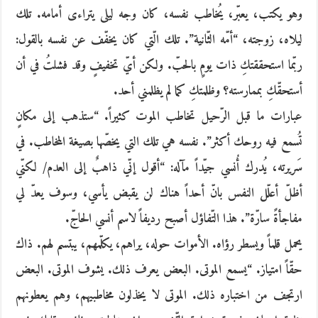
وهو يكتب، يعبّر، يُخاطب نفسه، كان وجه ليلى يتراءى أمامه. تلك
ليلاه، زوجته، “أمّه الثّانية”. تلك الّتي كان يخفّف عن نفسه بالقول:
ربّما استحققتكِ ذات يومٍ بالحبّ. ولكن أيّ تخفيفٍ وقد فشلتُ في أن
أستحقّكِ بممارسته؟ وظلمتكِ كما لم يظلمني أحد.
عبارات ما قبل الرّحيل تخاطب الموت كثيراً. “ستذهب إلى مكانٍ
تُسمع فيه روحك أكثر”. نفسه هي تلك التي يخصّها بصيغة المخاطب. في
سَريرته، يُدرك أُنسي جيّداً مآله: “أقول إنّي ذاهبٌ إلى العدم/ لكنّي
أظلّ أعلّل النفس بانّ أحداً هناك لن يقبض يأسي، وسوف يعدّ لي
مفاجأةً سارّة”. هذا التّفاؤل أصبح رديفاً لاسم أنسي الحاجّ.
يحمل قلماً ويسطر رؤاه. الأموات حوله، يراهم، يكلّمهم، يبتسم لهم. ذاك
حقّاً امتياز. “يسمع الموتى. البعض يعرف ذلك. يشوف الموتى. البعض
ارتجف من اختباره ذلك. الموتى لا يخذلون مخاطبيهم، وهم يعطونهم