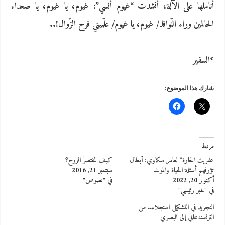
أناملها على الآلة، أنشدت “غيوم أُنسي”: غيوم، يا غيوم، يا صعداء
الحالمين وراء النّوافذ/ غيوم، يا غيوم/ علّميني فرح الزّوال!..
__________
*السفير
شارك هذا الموضوع:
مرتبط
عفريت الحارة” لعامر ملكاوي: أبطال
كيف تُختصَرُ الرّوح؟
تؤرقهم أسئلة الحياة والموت
سبتمبر 21, 2016
أكتوبر 20, 2022
في "نصوص"
في "خبر رئيسي"
التجريد في التشكيل استجلاء.. من
الترنسندنتالي إلى البصري