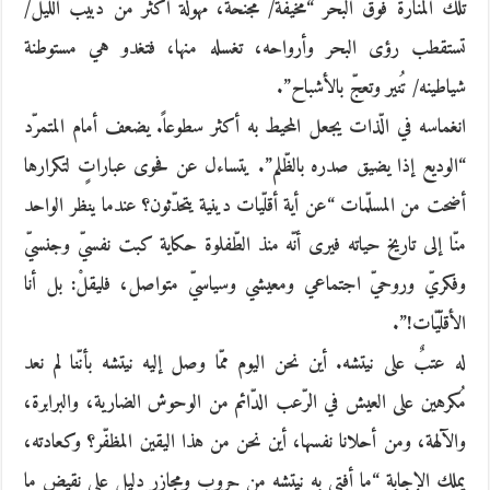
تلك المنارة فوق البحر “مخيفة/ مجنّحة، مهولة أكثر من دبيب اللّيل/
تستقطب رؤى البحر وأرواحه، تغسله منها، فتغدو هي مستوطنة
شياطينه/ تُنير وتعجّ بالأشباح”.
انغماسه في الّذات يجعل المحيط به أكثر سطوعاً. يضعف أمام المتمرّد
“الوديع إذا يضيق صدره بالظّلم”. يتساءل عن فحوى عباراتٍ لتكرارها
أضحت من المسلّمات “عن أية أقلّيات دينية يتحدّثون؟ عندما ينظر الواحد
منّا إلى تاريخ حياته فيرى أنّه منذ الطّفلوة حكاية كبت نفسيّ وجنسيّ
وفكريّ وروحيّ اجتماعي ومعيشي وسياسيّ متواصل، فليقلْ: بل أنا
الأقلّيّات!”.
له عتبٌ على نيتشه. أين نحن اليوم ممّا وصل إليه نيتشه بأنّنا لم نعد
مُكرهين على العيش في الرّعب الدّائم من الوحوش الضارية، والبرابرة،
والآلهة، ومن أحلانا نفسها، أين نحن من هذا اليقين المظفّر؟ وكعادته،
يملك الإجابة “ما أفتى به نيتشه من حروب ومجازر دليل على نقيض ما