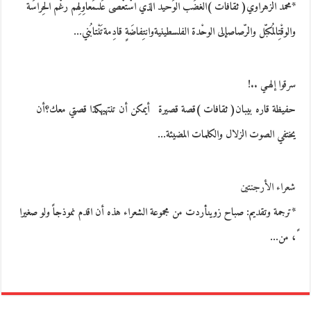
*محمد الزهراوي( ثقافات )الغضَب الوَحيد الذي اسْتعْصى عَلىمَعاوِلِهم رغْم الحِراسَة
والوقْتِالمُكبّل والرّصاصإلى الوحْدة الفلسطينيةوانتِفاضَةٍ قادِمةتَنْتابُني…
سرقوا إلهـي ..!
حفيظة قاره بيبان( ثقافات )قصة قصيرة أيمكن أن تنتهيهكذا قصتي معك؟أن
يختفي الصوت الزلال والكلمات المضيئة…
شعراء الأرجنتين
*ترجمة وتقديم: صباح زوينأردت من مجموعة الشعراء هذه أن اقدم نموذجاً ولو صغيرا
ً، من…