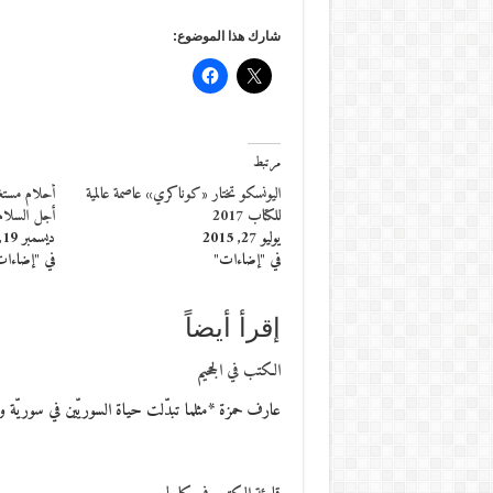
شارك هذا الموضوع:
مرتبط
اليونسكو تختار «كوناكري» عاصمة عالمية
أحلام مستغا
للكتاب 2017
أجل السلام
يوليو 27, 2015
ديسمبر 19, 2016
في "إضاءات"
في "إضاءا
إقرأ أيضاً
الكتب في الجحيم
عارف حمزة *مثلما تبدّلت حياة السوريّين في سوريّة و