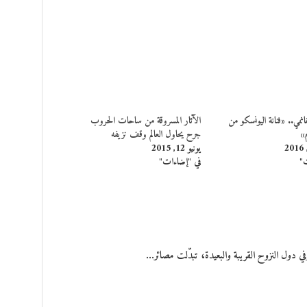
نمي.. «فنانة اليونسكو من
الآثار المسروقة من ساحات الحروب
»
جرح يحاول العالم وقف نزيفه
يونيو 12, 2015
ت"
في "إضاءات"
في دول النزوح القريبة والبعيدة، تبدّلت مصائر…