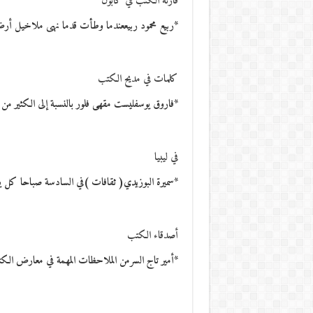
قارئة الكتب في كابول
*ربيع محمود ربيععندما وطأت قدما نهى ملاخيل أرض أفغانستان
كلمات في مديح الكتب
*فاروق يوسفليست مقهى فلور بالنسبة إلى الكثير من ا
في ليبيا
*سميرة البوزيدي( ثقافات )في السادسة صباحا كل 
أصدقاء الكتب
*أمير تاج السرمن الملاحظات المهمة في معارض ال